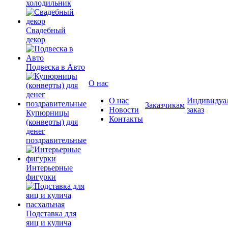
холодильник
Свадебный
декор
Подвеска в Авто
О нас
О нас
Индивидуа
Заказчикам
Новости
заказ
Купюрницы
Контакты
(конверты) для
денег
поздравительные
Интерьерные
фигурки
Подставка для
яиц и кулича