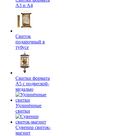
А3 и А4
Свиток
подарочный в
тубусе
Свитки формата
А5 с подвеской-
медалью
Удлинённые
свитки
Сувенир свиток-
магнит