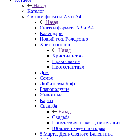
Назад
Каталог
Свитки формата А3 и А4
Назад
Свитки формата А3 и А4
Календари
Новый год, Рождество
Христианство
Назад
Христианство
Православие
Протестантизм
Дом
Семья
Любителям Кофе
Благополучие
Животные
Карты
Свадьба
Назад
Свадьба
Напутствия, наказы, пожелания
Юбилеи свадеб по годам
8 Марта, День Святого Валентина