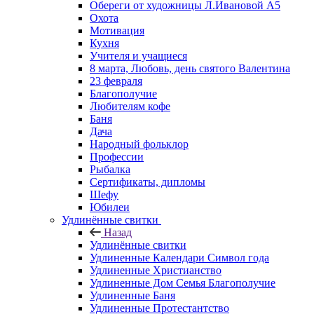
Обереги от художницы Л.Ивановой А5
Охота
Мотивация
Кухня
Учителя и учащиеся
8 марта, Любовь, день святого Валентина
23 февраля
Благополучие
Любителям кофе
Баня
Дача
Народный фольклор
Профессии
Рыбалка
Сертификаты, дипломы
Шефу
Юбилеи
Удлинённые свитки
Назад
Удлинённые свитки
Удлиненные Календари Символ года
Удлиненные Христианство
Удлиненные Дом Семья Благополучие
Удлиненные Баня
Удлиненные Протестантство