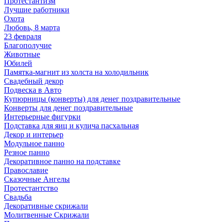
Протестантизм
Лучшие работники
Охота
Любовь, 8 марта
23 февраля
Благополучие
Животные
Юбилей
Памятка-магнит из холста на холодильник
Свадебный декор
Подвеска в Авто
Купюрницы (конверты) для денег поздравительные
Конверты для денег поздравительные
Интерьерные фигурки
Подставка для яиц и кулича пасхальная
Декор и интерьер
Модульное панно
Резное панно
Декоративное панно на подставке
Православие
Сказочные Ангелы
Протестантство
Свадьба
Декоративные скрижали
Молитвенные Скрижали