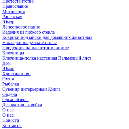
Протестантство
Православие
Мотивация
Раневская
Юмор
Лепестковое панно
Изделия из гибкого стекла
Коврики под миски для домашних животных
Накладки на детские столы
Продукция на магнитном виниле
Ключницы
Ключница-полка настенная Пальмовый лист
Дом
Юмор
Христианство
Охота
Рыбалка
Сувенир интерьерный Книга
Ордена
Органайзеры
Декоративная рейка
О нас
О нас
Новости
Контакты