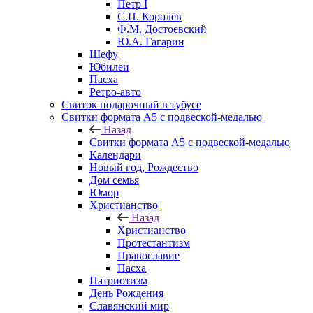
Петр I
С.П. Королёв
Ф.М. Достоевский
Ю.А. Гагарин
Шефу
Юбилеи
Пасха
Ретро-авто
Свиток подарочный в тубусе
Свитки формата А5 с подвеской-медалью
Назад
Свитки формата А5 с подвеской-медалью
Календари
Новый год, Рождество
Дом семья
Юмор
Христианство
Назад
Христианство
Протестантизм
Православие
Пасха
Патриотизм
День Рождения
Славянский мир