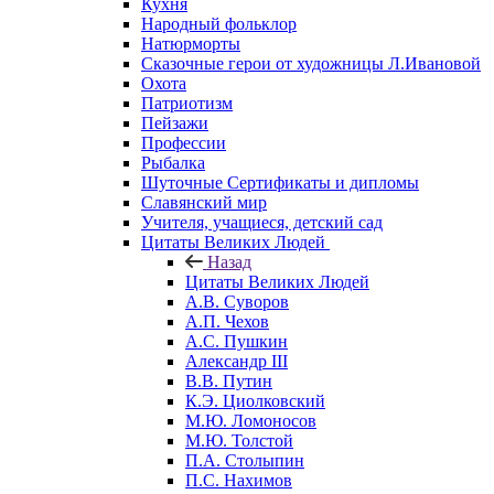
Кухня
Народный фольклор
Натюрморты
Сказочные герои от художницы Л.Ивановой
Охота
Патриотизм
Пейзажи
Профессии
Рыбалка
Шуточные Сертификаты и дипломы
Славянский мир
Учителя, учащиеся, детский сад
Цитаты Великих Людей
Назад
Цитаты Великих Людей
А.В. Суворов
А.П. Чехов
А.С. Пушкин
Александр III
В.В. Путин
К.Э. Циолковский
М.Ю. Ломоносов
М.Ю. Толстой
П.А. Столыпин
П.С. Нахимов