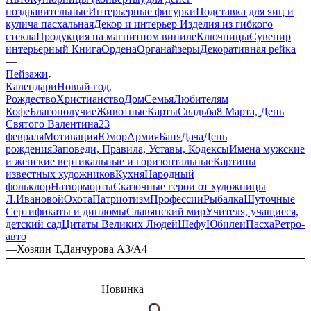
поздравительные
Интерьерные фигурки
Подставка для яиц и
кулича пасхальная
Декор и интерьер
Изделия из гибкого
стекла
Продукция на магнитном виниле
Ключницы
Сувенир
интерьерный Книга
Ордена
Органайзеры
Декоративная рейка
—
Пейзажи
Календари
Новый год,
Рождество
Христианство
Дом
Семья
Любителям
Кофе
Благополучие
Животные
Карты
Свадьба
8 Марта, День
Святого Валентина
23
февраля
Мотивация
Юмор
Армия
Баня
Дача
День
рождения
Заповеди, Правила, Уставы, Кодексы
Имена мужские
и женские вертикальные и горизонтальные
Картины
известных художников
Кухня
Народный
фольклор
Натюрморты
Сказочные герои от художницы
Л.Ивановой
Охота
Патриотизм
Профессии
Рыбалка
Шуточные
Сертификаты и дипломы
Славянский мир
Учителя, учащиеся,
детский сад
Цитаты Великих Людей
Шефу
Юбилеи
Пасха
Ретро-
авто
—
Хозяин Т.Данчурова А3/A4
Новинка