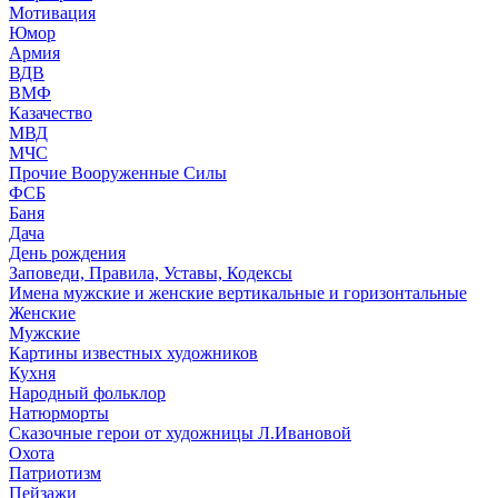
Мотивация
Юмор
Армия
ВДВ
ВМФ
Казачество
МВД
МЧС
Прочие Вооруженные Силы
ФСБ
Баня
Дача
День рождения
Заповеди, Правила, Уставы, Кодексы
Имена мужские и женские вертикальные и горизонтальные
Женские
Мужские
Картины известных художников
Кухня
Народный фольклор
Натюрморты
Сказочные герои от художницы Л.Ивановой
Охота
Патриотизм
Пейзажи