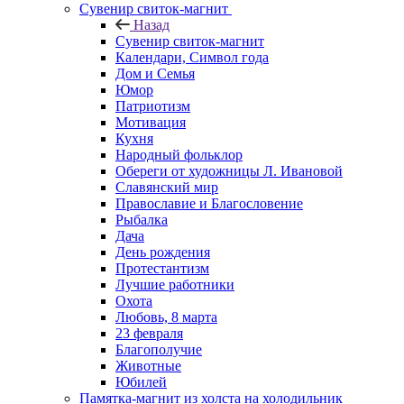
Сувенир свиток-магнит
Назад
Сувенир свиток-магнит
Календари, Символ года
Дом и Семья
Юмор
Патриотизм
Мотивация
Кухня
Народный фольклор
Обереги от художницы Л. Ивановой
Славянский мир
Православие и Благословение
Рыбалка
Дача
День рождения
Протестантизм
Лучшие работники
Охота
Любовь, 8 марта
23 февраля
Благополучие
Животные
Юбилей
Памятка-магнит из холста на холодильник