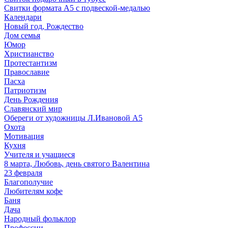
Свитки формата А5 с подвеской-медалью
Календари
Новый год, Рождество
Дом семья
Юмор
Христианство
Протестантизм
Православие
Пасха
Патриотизм
День Рождения
Славянский мир
Обереги от художницы Л.Ивановой А5
Охота
Мотивация
Кухня
Учителя и учащиеся
8 марта, Любовь, день святого Валентина
23 февраля
Благополучие
Любителям кофе
Баня
Дача
Народный фольклор
Профессии