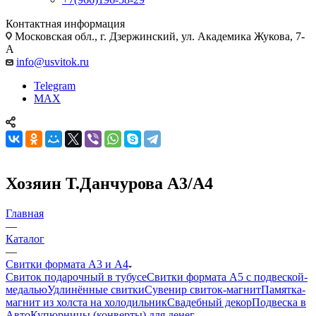
Контактная информация
Московская обл., г. Дзержинский, ул. Академика Жукова, 7-
А
info@usvitok.ru
Telegram
MAX
Хозяин Т.Данчурова А3/A4
Главная
—
Каталог
—
Свитки формата А3 и А4
Свиток подарочный в тубусе
Свитки формата А5 с подвеской-
медалью
Удлинённые свитки
Сувенир свиток-магнит
Памятка-
магнит из холста на холодильник
Свадебный декор
Подвеска в
Авто
Купюрницы (конверты) для денег