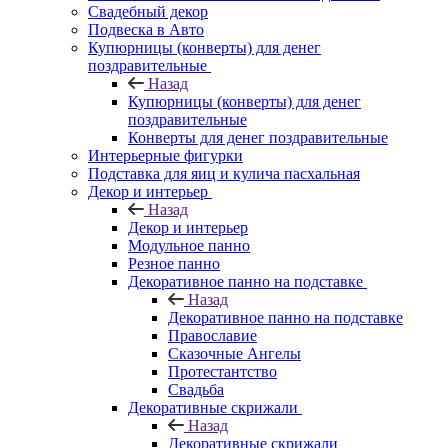
Свадебный декор
Подвеска в Авто
Купюрницы (конверты) для денег
поздравительные
Назад
Купюрницы (конверты) для денег
поздравительные
Конверты для денег поздравительные
Интерьерные фигурки
Подставка для яиц и кулича пасхальная
Декор и интерьер
Назад
Декор и интерьер
Модульное панно
Резное панно
Декоративное панно на подставке
Назад
Декоративное панно на подставке
Православие
Сказочные Ангелы
Протестантство
Свадьба
Декоративные скрижали
Назад
Декоративные скрижали