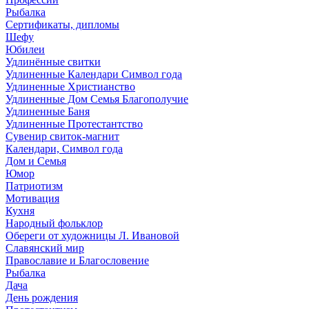
Рыбалка
Сертификаты, дипломы
Шефу
Юбилеи
Удлинённые свитки
Удлиненные Календари Символ года
Удлиненные Христианство
Удлиненные Дом Семья Благополучие
Удлиненные Баня
Удлиненные Протестантство
Сувенир свиток-магнит
Календари, Символ года
Дом и Семья
Юмор
Патриотизм
Мотивация
Кухня
Народный фольклор
Обереги от художницы Л. Ивановой
Славянский мир
Православие и Благословение
Рыбалка
Дача
День рождения