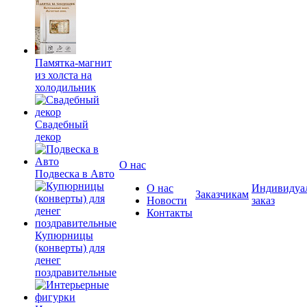
Памятка-магнит
из холста на
холодильник
Свадебный
декор
О нас
Подвеска в Авто
О нас
Индивидуа
Заказчикам
Новости
заказ
Контакты
Купюрницы
(конверты) для
денег
поздравительные