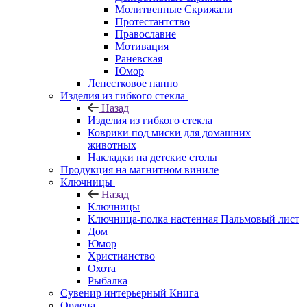
Молитвенные Скрижали
Протестантство
Православие
Мотивация
Раневская
Юмор
Лепестковое панно
Изделия из гибкого стекла
Назад
Изделия из гибкого стекла
Коврики под миски для домашних
животных
Накладки на детские столы
Продукция на магнитном виниле
Ключницы
Назад
Ключницы
Ключница-полка настенная Пальмовый лист
Дом
Юмор
Христианство
Охота
Рыбалка
Сувенир интерьерный Книга
Ордена