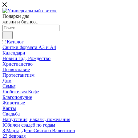
Подарки для
жизни и бизнеса
Каталог
Свитки формата А3 и А4
Календари
Новый год, Рождество
Христианство
Православие
Протестантизм
Дом
Семья
Любителям Кофе
Благополучие
Животные
Карты
Свадьба
Напутствия, наказы, пожелания
Юбилеи свадеб по годам
8 Марта, День Святого Валентина
23 февраля