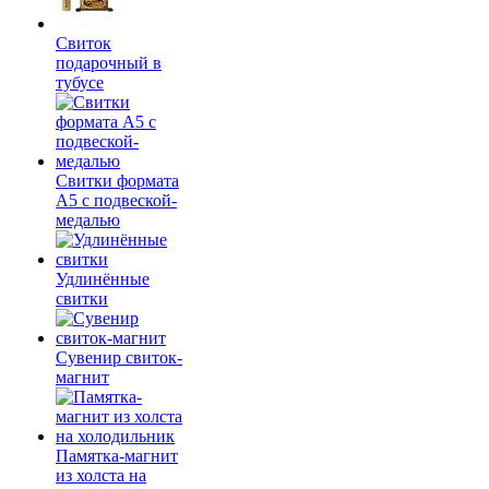
Свиток
подарочный в
тубусе
Свитки формата
А5 с подвеской-
медалью
Удлинённые
свитки
Сувенир свиток-
магнит
Памятка-магнит
из холста на