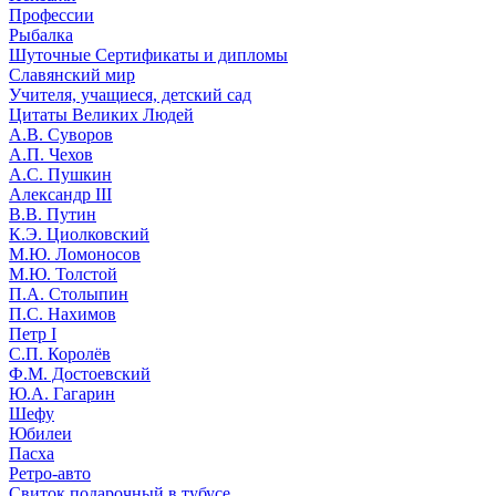
Профессии
Рыбалка
Шуточные Сертификаты и дипломы
Славянский мир
Учителя, учащиеся, детский сад
Цитаты Великих Людей
А.В. Суворов
А.П. Чехов
А.С. Пушкин
Александр III
В.В. Путин
К.Э. Циолковский
М.Ю. Ломоносов
М.Ю. Толстой
П.А. Столыпин
П.С. Нахимов
Петр I
С.П. Королёв
Ф.М. Достоевский
Ю.А. Гагарин
Шефу
Юбилеи
Пасха
Ретро-авто
Свиток подарочный в тубусе