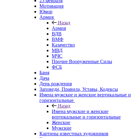
23 февраля
Мотивация
Юмор
Армия
Назад
Армия
ВДВ
ВМФ
Казачество
МВД
МЧС
Прочие Вооруженные Силы
ФСБ
Баня
Дача
День рождения
Заповеди, Правила, Уставы, Кодексы
Имена мужские и женские вертикальные и
горизонтальные
Назад
Имена мужские и женские
вертикальные и горизонтальные
Женские
Мужские
Картины известных художников