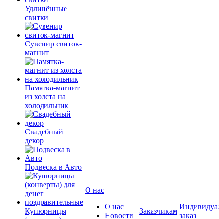
Удлинённые
свитки
Сувенир свиток-
магнит
Памятка-магнит
из холста на
холодильник
Свадебный
декор
Подвеска в Авто
О нас
О нас
Индивидуа
Купюрницы
Заказчикам
Новости
заказ