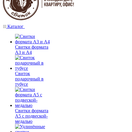
Каталог
Свитки формата
А3 и А4
Свиток
подарочный в
тубусе
Свитки формата
А5 с подвеской-
медалью