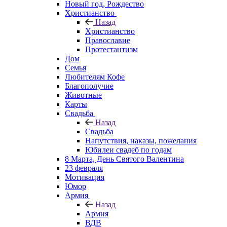
Новый год, Рождество
Христианство
Назад
Христианство
Православие
Протестантизм
Дом
Семья
Любителям Кофе
Благополучие
Животные
Карты
Свадьба
Назад
Свадьба
Напутствия, наказы, пожелания
Юбилеи свадеб по годам
8 Марта, День Святого Валентина
23 февраля
Мотивация
Юмор
Армия
Назад
Армия
ВДВ