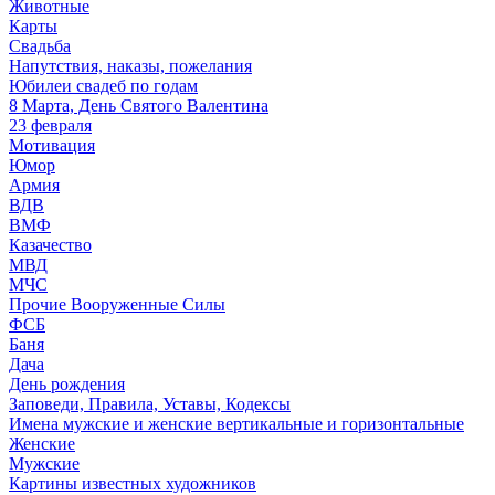
Животные
Карты
Свадьба
Напутствия, наказы, пожелания
Юбилеи свадеб по годам
8 Марта, День Святого Валентина
23 февраля
Мотивация
Юмор
Армия
ВДВ
ВМФ
Казачество
МВД
МЧС
Прочие Вооруженные Силы
ФСБ
Баня
Дача
День рождения
Заповеди, Правила, Уставы, Кодексы
Имена мужские и женские вертикальные и горизонтальные
Женские
Мужские
Картины известных художников