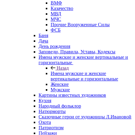
ВМФ
Казачество
МВД
МЧС
Прочие Вооруженные Силы
ФСБ
Баня
Дача
День рождения
Заповеди, Правила, Уставы, Кодексы
Имена мужские и женские вертикальные и
горизонтальные
Назад
Имена мужские и женские
вертикальные и горизонтальные
Женские
Мужские
Картины известных художников
Кухня
Народный фольклор
Натюрморты
Сказочные герои от художницы Л.Ивановой
Охота
Патриотизм
Пейзажи