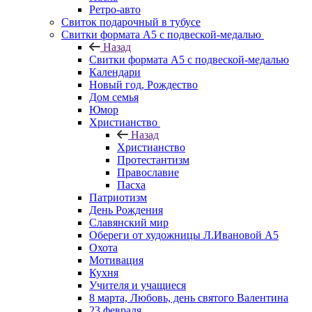
Ретро-авто
Свиток подарочный в тубусе
Свитки формата А5 с подвеской-медалью
Назад
Свитки формата А5 с подвеской-медалью
Календари
Новый год, Рождество
Дом семья
Юмор
Христианство
Назад
Христианство
Протестантизм
Православие
Пасха
Патриотизм
День Рождения
Славянский мир
Обереги от художницы Л.Ивановой А5
Охота
Мотивация
Кухня
Учителя и учащиеся
8 марта, Любовь, день святого Валентина
23 февраля