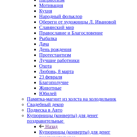
Мотивация
Кухня
Народный фольклор
Обереги от художницы Л. Ивановой
Славянский мир
Православие и Благословение
Рыбалка
Дача
День рождения
Протестантизм
Лучшие работники
Охота
Любовь, 8 марта
23 февраля
Благополучие
Животные
Юбилей
Памятка-магнит из холста на холодильник
Свадебный декор
Подвеска в Авто
Купюрницы (конверты) для денег
поздравительные
Назад
Купюрницы (конверты) для денег