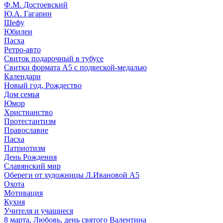
Ф.М. Достоевский
Ю.А. Гагарин
Шефу
Юбилеи
Пасха
Ретро-авто
Свиток подарочный в тубусе
Свитки формата А5 с подвеской-медалью
Календари
Новый год, Рождество
Дом семья
Юмор
Христианство
Протестантизм
Православие
Пасха
Патриотизм
День Рождения
Славянский мир
Обереги от художницы Л.Ивановой А5
Охота
Мотивация
Кухня
Учителя и учащиеся
8 марта, Любовь, день святого Валентина