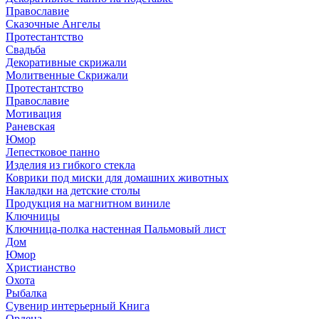
Православие
Сказочные Ангелы
Протестантство
Свадьба
Декоративные скрижали
Молитвенные Скрижали
Протестантство
Православие
Мотивация
Раневская
Юмор
Лепестковое панно
Изделия из гибкого стекла
Коврики под миски для домашних животных
Накладки на детские столы
Продукция на магнитном виниле
Ключницы
Ключница-полка настенная Пальмовый лист
Дом
Юмор
Христианство
Охота
Рыбалка
Сувенир интерьерный Книга
Ордена