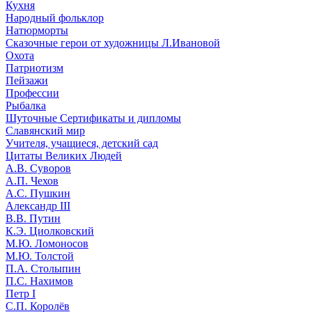
Кухня
Народный фольклор
Натюрморты
Сказочные герои от художницы Л.Ивановой
Охота
Патриотизм
Пейзажи
Профессии
Рыбалка
Шуточные Сертификаты и дипломы
Славянский мир
Учителя, учащиеся, детский сад
Цитаты Великих Людей
А.В. Суворов
А.П. Чехов
А.С. Пушкин
Александр III
В.В. Путин
К.Э. Циолковский
М.Ю. Ломоносов
М.Ю. Толстой
П.А. Столыпин
П.С. Нахимов
Петр I
С.П. Королёв