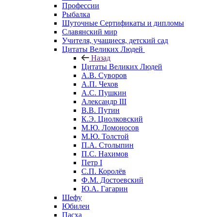
Профессии
Рыбалка
Шуточные Сертификаты и дипломы
Славянский мир
Учителя, учащиеся, детский сад
Цитаты Великих Людей
Назад
Цитаты Великих Людей
А.В. Суворов
А.П. Чехов
А.С. Пушкин
Александр III
В.В. Путин
К.Э. Циолковский
М.Ю. Ломоносов
М.Ю. Толстой
П.А. Столыпин
П.С. Нахимов
Петр I
С.П. Королёв
Ф.М. Достоевский
Ю.А. Гагарин
Шефу
Юбилеи
Пасха