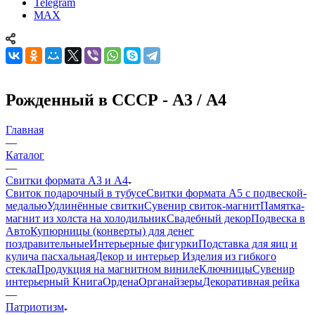
Telegram
MAX
Рожденный в СССР - А3 / А4
Главная
—
Каталог
—
Свитки формата А3 и А4
Свиток подарочный в тубусе
Свитки формата А5 с подвеской-
медалью
Удлинённые свитки
Сувенир свиток-магнит
Памятка-
магнит из холста на холодильник
Свадебный декор
Подвеска в
Авто
Купюрницы (конверты) для денег
поздравительные
Интерьерные фигурки
Подставка для яиц и
кулича пасхальная
Декор и интерьер
Изделия из гибкого
стекла
Продукция на магнитном виниле
Ключницы
Сувенир
интерьерный Книга
Ордена
Органайзеры
Декоративная рейка
—
Патриотизм