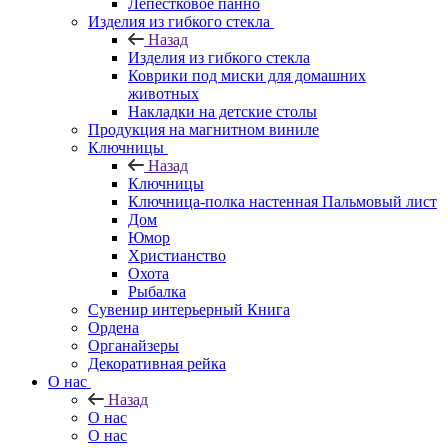
Лепестковое панно
Изделия из гибкого стекла
Назад
Изделия из гибкого стекла
Коврики под миски для домашних
животных
Накладки на детские столы
Продукция на магнитном виниле
Ключницы
Назад
Ключницы
Ключница-полка настенная Пальмовый лист
Дом
Юмор
Христианство
Охота
Рыбалка
Сувенир интерьерный Книга
Ордена
Органайзеры
Декоративная рейка
О нас
Назад
О нас
О нас