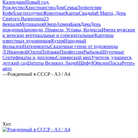
Календари
Новый год,
Рождество
Христианство
Дом
Семья
Любителям
Кофе
Благополучие
Животные
Карты
Свадьба
8 Марта, День
Святого Валентина
23
февраля
Мотивация
Юмор
Армия
Баня
Дача
День
рождения
Заповеди, Правила, Уставы, Кодексы
Имена мужские
и женские вертикальные и горизонтальные
Картины
известных художников
Кухня
Народный
фольклор
Натюрморты
Сказочные герои от художницы
Л.Ивановой
Охота
Пейзажи
Профессии
Рыбалка
Шуточные
Сертификаты и дипломы
Славянский мир
Учителя, учащиеся,
детский сад
Цитаты Великих Людей
Шефу
Юбилеи
Пасха
Ретро-
авто
—
Рожденный в СССР - А3 / А4
Хит