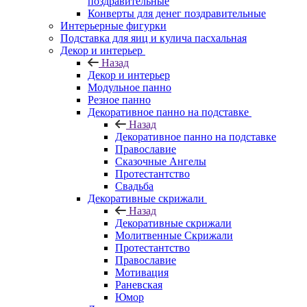
поздравительные
Конверты для денег поздравительные
Интерьерные фигурки
Подставка для яиц и кулича пасхальная
Декор и интерьер
Назад
Декор и интерьер
Модульное панно
Резное панно
Декоративное панно на подставке
Назад
Декоративное панно на подставке
Православие
Сказочные Ангелы
Протестантство
Свадьба
Декоративные скрижали
Назад
Декоративные скрижали
Молитвенные Скрижали
Протестантство
Православие
Мотивация
Раневская
Юмор