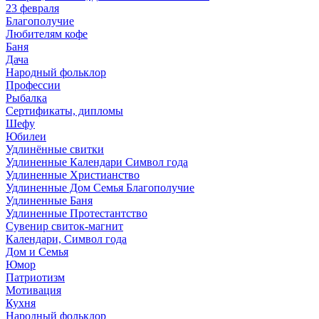
23 февраля
Благополучие
Любителям кофе
Баня
Дача
Народный фольклор
Профессии
Рыбалка
Сертификаты, дипломы
Шефу
Юбилеи
Удлинённые свитки
Удлиненные Календари Символ года
Удлиненные Христианство
Удлиненные Дом Семья Благополучие
Удлиненные Баня
Удлиненные Протестантство
Сувенир свиток-магнит
Календари, Символ года
Дом и Семья
Юмор
Патриотизм
Мотивация
Кухня
Народный фольклор