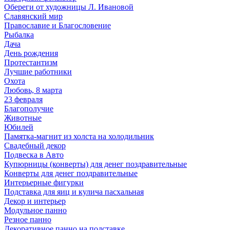
Обереги от художницы Л. Ивановой
Славянский мир
Православие и Благословение
Рыбалка
Дача
День рождения
Протестантизм
Лучшие работники
Охота
Любовь, 8 марта
23 февраля
Благополучие
Животные
Юбилей
Памятка-магнит из холста на холодильник
Свадебный декор
Подвеска в Авто
Купюрницы (конверты) для денег поздравительные
Конверты для денег поздравительные
Интерьерные фигурки
Подставка для яиц и кулича пасхальная
Декор и интерьер
Модульное панно
Резное панно
Декоративное панно на подставке