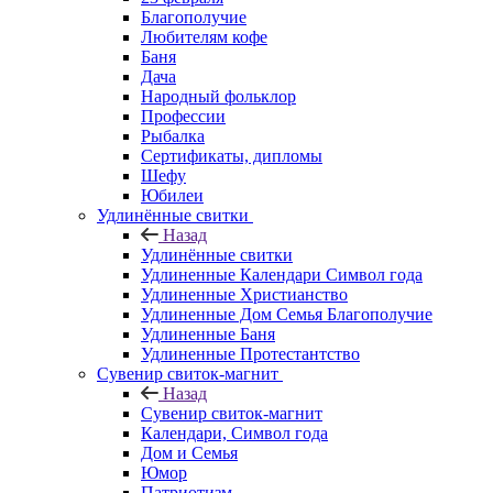
Благополучие
Любителям кофе
Баня
Дача
Народный фольклор
Профессии
Рыбалка
Сертификаты, дипломы
Шефу
Юбилеи
Удлинённые свитки
Назад
Удлинённые свитки
Удлиненные Календари Символ года
Удлиненные Христианство
Удлиненные Дом Семья Благополучие
Удлиненные Баня
Удлиненные Протестантство
Сувенир свиток-магнит
Назад
Сувенир свиток-магнит
Календари, Символ года
Дом и Семья
Юмор
Патриотизм