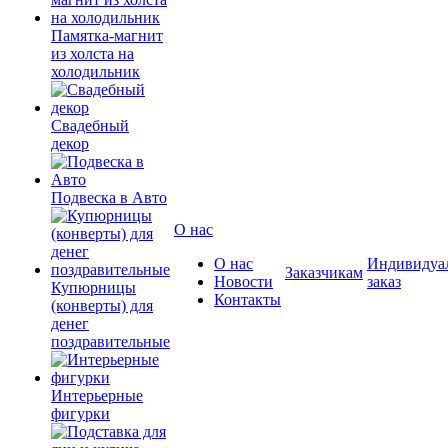
Памятка-магнит
из холста на
холодильник
Свадебный
декор
Подвеска в Авто
О нас
О нас
Индивидуа
Заказчикам
Новости
заказ
Купюрницы
Контакты
(конверты) для
денег
поздравительные
Интерьерные
фигурки