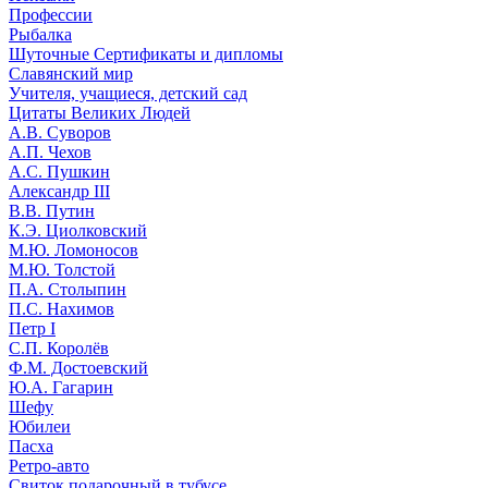
Профессии
Рыбалка
Шуточные Сертификаты и дипломы
Славянский мир
Учителя, учащиеся, детский сад
Цитаты Великих Людей
А.В. Суворов
А.П. Чехов
А.С. Пушкин
Александр III
В.В. Путин
К.Э. Циолковский
М.Ю. Ломоносов
М.Ю. Толстой
П.А. Столыпин
П.С. Нахимов
Петр I
С.П. Королёв
Ф.М. Достоевский
Ю.А. Гагарин
Шефу
Юбилеи
Пасха
Ретро-авто
Свиток подарочный в тубусе