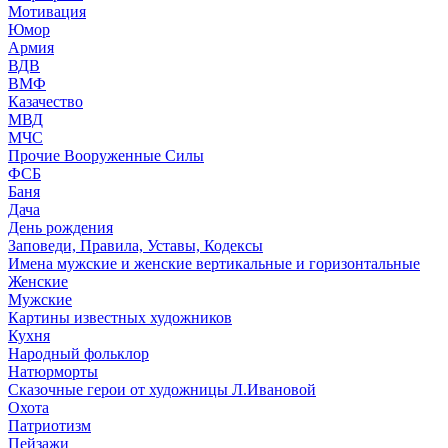
Мотивация
Юмор
Армия
ВДВ
ВМФ
Казачество
МВД
МЧС
Прочие Вооруженные Силы
ФСБ
Баня
Дача
День рождения
Заповеди, Правила, Уставы, Кодексы
Имена мужские и женские вертикальные и горизонтальные
Женские
Мужские
Картины известных художников
Кухня
Народный фольклор
Натюрморты
Сказочные герои от художницы Л.Ивановой
Охота
Патриотизм
Пейзажи