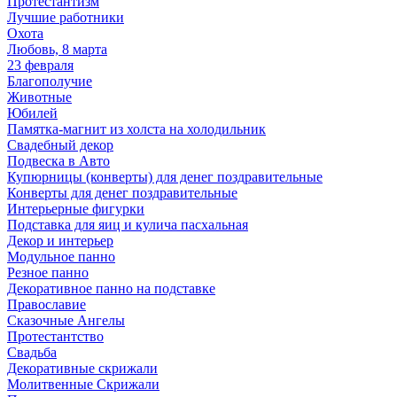
Протестантизм
Лучшие работники
Охота
Любовь, 8 марта
23 февраля
Благополучие
Животные
Юбилей
Памятка-магнит из холста на холодильник
Свадебный декор
Подвеска в Авто
Купюрницы (конверты) для денег поздравительные
Конверты для денег поздравительные
Интерьерные фигурки
Подставка для яиц и кулича пасхальная
Декор и интерьер
Модульное панно
Резное панно
Декоративное панно на подставке
Православие
Сказочные Ангелы
Протестантство
Свадьба
Декоративные скрижали
Молитвенные Скрижали