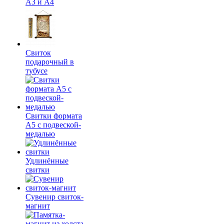
А3 и А4
Свиток
подарочный в
тубусе
Свитки формата
А5 с подвеской-
медалью
Удлинённые
свитки
Сувенир свиток-
магнит