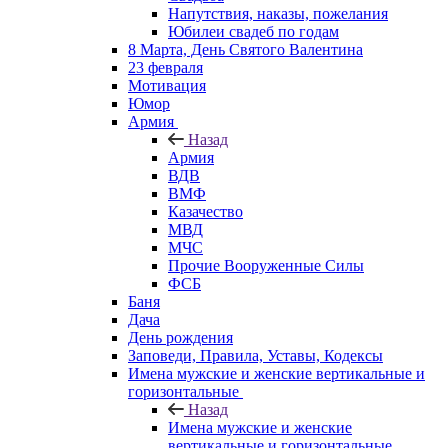
Напутствия, наказы, пожелания
Юбилеи свадеб по годам
8 Марта, День Святого Валентина
23 февраля
Мотивация
Юмор
Армия
Назад
Армия
ВДВ
ВМФ
Казачество
МВД
МЧС
Прочие Вооруженные Силы
ФСБ
Баня
Дача
День рождения
Заповеди, Правила, Уставы, Кодексы
Имена мужские и женские вертикальные и
горизонтальные
Назад
Имена мужские и женские
вертикальные и горизонтальные