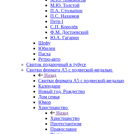
М.Ю. Толстой
П.А. Столыпин
П.С. Нахимов
Петр I
С.П. Королёв
Ф.М. Достоевский
Ю.А. Гагарин
Шефу
Юбилеи
Пасха
Ретро-авто
Свиток подарочный в тубусе
Свитки формата А5 с подвеской-медалью
Назад
Свитки формата А5 с подвеской-медалью
Календари
Новый год, Рождество
Дом семья
Юмор
Христианство
Назад
Христианство
Протестантизм
Православие