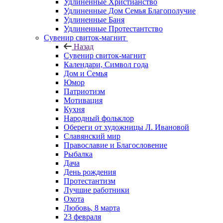
Удлиненные Христианство
Удлиненные Дом Семья Благополучие
Удлиненные Баня
Удлиненные Протестантство
Сувенир свиток-магнит
Назад
Сувенир свиток-магнит
Календари, Символ года
Дом и Семья
Юмор
Патриотизм
Мотивация
Кухня
Народный фольклор
Обереги от художницы Л. Ивановой
Славянский мир
Православие и Благословение
Рыбалка
Дача
День рождения
Протестантизм
Лучшие работники
Охота
Любовь, 8 марта
23 февраля