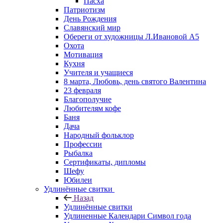
Пасха
Патриотизм
День Рождения
Славянский мир
Обереги от художницы Л.Ивановой А5
Охота
Мотивация
Кухня
Учителя и учащиеся
8 марта, Любовь, день святого Валентина
23 февраля
Благополучие
Любителям кофе
Баня
Дача
Народный фольклор
Профессии
Рыбалка
Сертификаты, дипломы
Шефу
Юбилеи
Удлинённые свитки
Назад
Удлинённые свитки
Удлиненные Календари Символ года