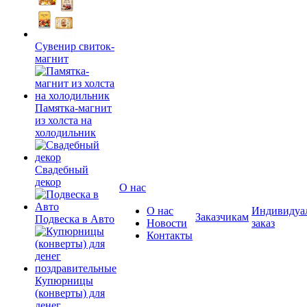
Сувенир свиток-
магнит
Памятка-магнит
из холста на
холодильник
Свадебный
декор
О нас
О нас
Индивидуа
Заказчикам
Подвеска в Авто
Новости
заказ
Контакты
Купюрницы
(конверты) для
денег