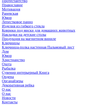
Протестантство
Православие
Мотивация
Раневская
Юмор
Лепестковое панно
Изделия из гибкого стекла
Коврики под миски для домашних животных
Накладки на детские столы
Продукция на магнитном виниле
Ключницы
Ключница-полка настенная Пальмовый лист
Дом
Юмор
Христианство
Охота
Рыбалка
Сувенир интерьерный Книга
Ордена
Органайзеры
Декоративная рейка
О нас
О нас
Новости
Контакты