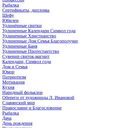
Рыбалка
Сертификаты, дипломы
Шефу
Юбилеи
Удлинённые свитки
Удлиненные Календари Символ года
Удлиненные Христианство
Удлиненные Дом Семья Благополучие
Удлиненные Баня
Удлиненные Протестантство
Сувенир свиток-магнит
Календари, Символ года
Дом и Семья
Юмор
Патриотизм
Мотивация
Кухня
Народный фольклор
Обереги от художницы Л. Ивановой
Славянский мир
Православие и Благословение
Рыбалка
Дача
День рождения