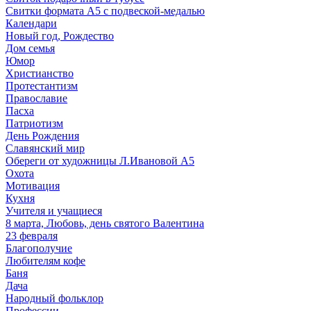
Свитки формата А5 с подвеской-медалью
Календари
Новый год, Рождество
Дом семья
Юмор
Христианство
Протестантизм
Православие
Пасха
Патриотизм
День Рождения
Славянский мир
Обереги от художницы Л.Ивановой А5
Охота
Мотивация
Кухня
Учителя и учащиеся
8 марта, Любовь, день святого Валентина
23 февраля
Благополучие
Любителям кофе
Баня
Дача
Народный фольклор
Профессии