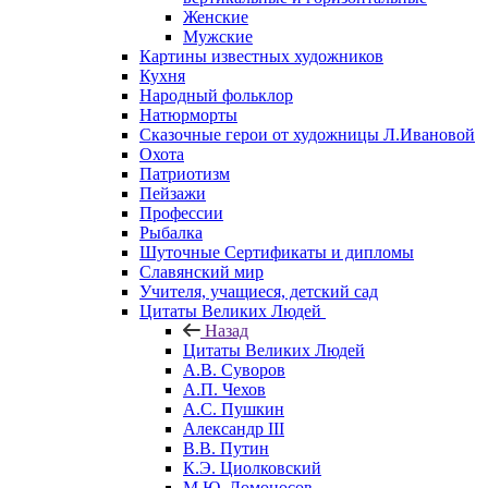
Женские
Мужские
Картины известных художников
Кухня
Народный фольклор
Натюрморты
Сказочные герои от художницы Л.Ивановой
Охота
Патриотизм
Пейзажи
Профессии
Рыбалка
Шуточные Сертификаты и дипломы
Славянский мир
Учителя, учащиеся, детский сад
Цитаты Великих Людей
Назад
Цитаты Великих Людей
А.В. Суворов
А.П. Чехов
А.С. Пушкин
Александр III
В.В. Путин
К.Э. Циолковский
М.Ю. Ломоносов