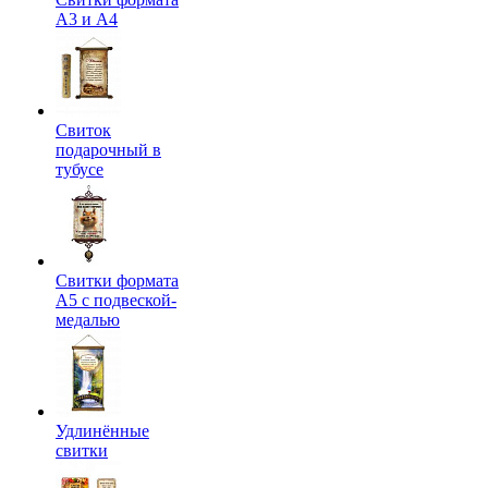
А3 и А4
Свиток
подарочный в
тубусе
Свитки формата
А5 с подвеской-
медалью
Удлинённые
свитки