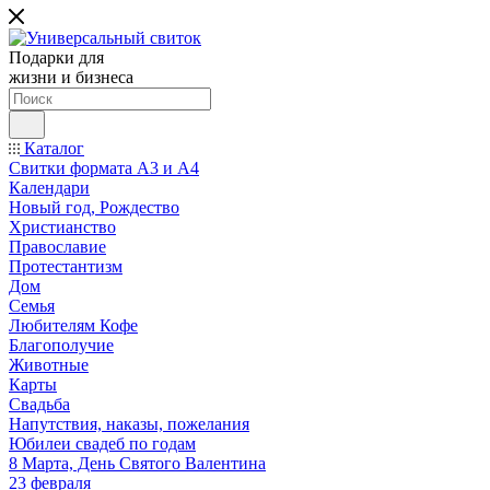
Подарки для
жизни и бизнеса
Каталог
Свитки формата А3 и А4
Календари
Новый год, Рождество
Христианство
Православие
Протестантизм
Дом
Семья
Любителям Кофе
Благополучие
Животные
Карты
Свадьба
Напутствия, наказы, пожелания
Юбилеи свадеб по годам
8 Марта, День Святого Валентина
23 февраля