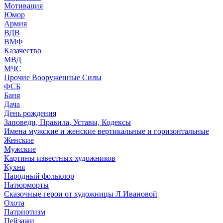
Мотивация
Юмор
Армия
ВДВ
ВМФ
Казачество
МВД
МЧС
Прочие Вооруженные Силы
ФСБ
Баня
Дача
День рождения
Заповеди, Правила, Уставы, Кодексы
Имена мужские и женские вертикальные и горизонтальные
Женские
Мужские
Картины известных художников
Кухня
Народный фольклор
Натюрморты
Сказочные герои от художницы Л.Ивановой
Охота
Патриотизм
Пейзажи