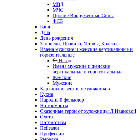
МВД
МЧС
Прочие Вооруженные Силы
ФСБ
Баня
Дача
День рождения
Заповеди, Правила, Уставы, Кодексы
Имена мужские и женские вертикальные и
горизонтальные
Назад
Имена мужские и женские
вертикальные и горизонтальные
Женские
Мужские
Картины известных художников
Кухня
Народный фольклор
Натюрморты
Сказочные герои от художницы Л.Ивановой
Охота
Патриотизм
Пейзажи
Профессии
Рыбалка