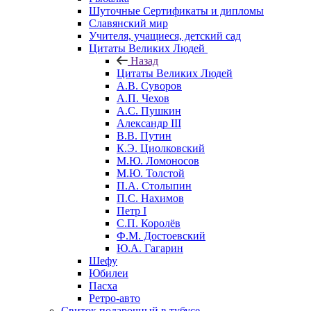
Шуточные Сертификаты и дипломы
Славянский мир
Учителя, учащиеся, детский сад
Цитаты Великих Людей
Назад
Цитаты Великих Людей
А.В. Суворов
А.П. Чехов
А.С. Пушкин
Александр III
В.В. Путин
К.Э. Циолковский
М.Ю. Ломоносов
М.Ю. Толстой
П.А. Столыпин
П.С. Нахимов
Петр I
С.П. Королёв
Ф.М. Достоевский
Ю.А. Гагарин
Шефу
Юбилеи
Пасха
Ретро-авто
Свиток подарочный в тубусе