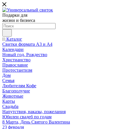
Подарки для
жизни и бизнеса
Каталог
Свитки формата А3 и А4
Календари
Новый год, Рождество
Христианство
Православие
Протестантизм
Дом
Семья
Любителям Кофе
Благополучие
Животные
Карты
Свадьба
Напутствия, наказы, пожелания
Юбилеи свадеб по годам
8 Марта, День Святого Валентина
23 февраля