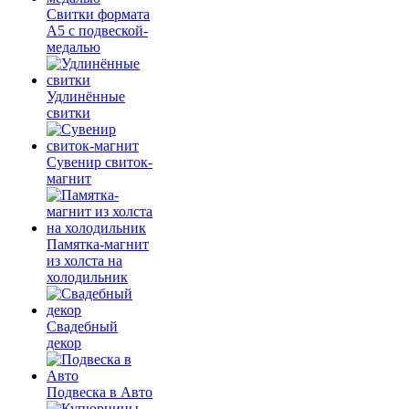
Свитки формата
А5 с подвеской-
медалью
Удлинённые
свитки
Сувенир свиток-
магнит
Памятка-магнит
из холста на
холодильник
Свадебный
декор
Подвеска в Авто