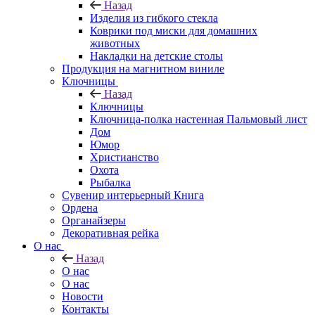
Назад
Изделия из гибкого стекла
Коврики под миски для домашних
животных
Накладки на детские столы
Продукция на магнитном виниле
Ключницы
Назад
Ключницы
Ключница-полка настенная Пальмовый лист
Дом
Юмор
Христианство
Охота
Рыбалка
Сувенир интерьерный Книга
Ордена
Органайзеры
Декоративная рейка
О нас
Назад
О нас
О нас
Новости
Контакты