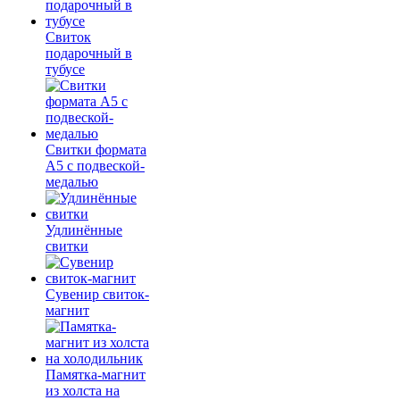
Свиток
подарочный в
тубусе
Свитки формата
А5 с подвеской-
медалью
Удлинённые
свитки
Сувенир свиток-
магнит
Памятка-магнит
из холста на