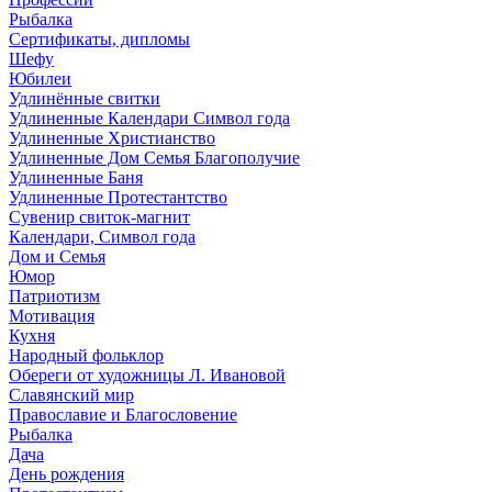
Рыбалка
Сертификаты, дипломы
Шефу
Юбилеи
Удлинённые свитки
Удлиненные Календари Символ года
Удлиненные Христианство
Удлиненные Дом Семья Благополучие
Удлиненные Баня
Удлиненные Протестантство
Сувенир свиток-магнит
Календари, Символ года
Дом и Семья
Юмор
Патриотизм
Мотивация
Кухня
Народный фольклор
Обереги от художницы Л. Ивановой
Славянский мир
Православие и Благословение
Рыбалка
Дача
День рождения