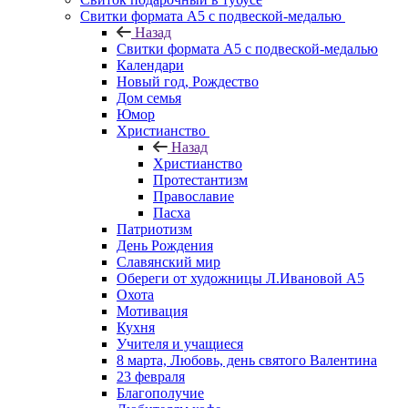
Свитки формата А5 с подвеской-медалью
Назад
Свитки формата А5 с подвеской-медалью
Календари
Новый год, Рождество
Дом семья
Юмор
Христианство
Назад
Христианство
Протестантизм
Православие
Пасха
Патриотизм
День Рождения
Славянский мир
Обереги от художницы Л.Ивановой А5
Охота
Мотивация
Кухня
Учителя и учащиеся
8 марта, Любовь, день святого Валентина
23 февраля
Благополучие