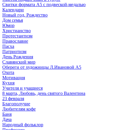
Свитки формата А5 с подвеской-медалью
Календари
Новый год, Рождество
Дом семья
Юмор
Христианство
Протестантизм
Православие
Пасха
Патриотизм
День Рождения
Славянский мир
Обереги от художницы Л.Ивановой А5
Охота
Мотивация
Кухня
Учителя и учащиеся
8 марта, Любовь, день святого Валентина
23 февраля
Благополучие
Любителям кофе
Баня
Дача
Народный фольклор
Профессии