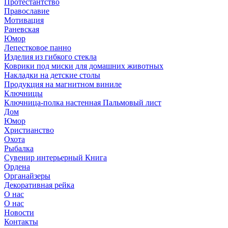
Протестантство
Православие
Мотивация
Раневская
Юмор
Лепестковое панно
Изделия из гибкого стекла
Коврики под миски для домашних животных
Накладки на детские столы
Продукция на магнитном виниле
Ключницы
Ключница-полка настенная Пальмовый лист
Дом
Юмор
Христианство
Охота
Рыбалка
Сувенир интерьерный Книга
Ордена
Органайзеры
Декоративная рейка
О нас
О нас
Новости
Контакты