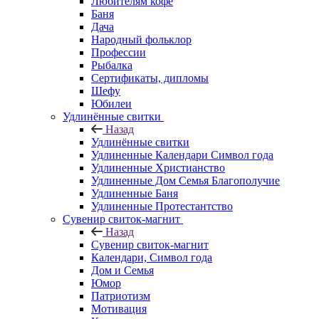
Любителям кофе
Баня
Дача
Народный фольклор
Профессии
Рыбалка
Сертификаты, дипломы
Шефу
Юбилеи
Удлинённые свитки
Назад
Удлинённые свитки
Удлиненные Календари Символ года
Удлиненные Христианство
Удлиненные Дом Семья Благополучие
Удлиненные Баня
Удлиненные Протестантство
Сувенир свиток-магнит
Назад
Сувенир свиток-магнит
Календари, Символ года
Дом и Семья
Юмор
Патриотизм
Мотивация