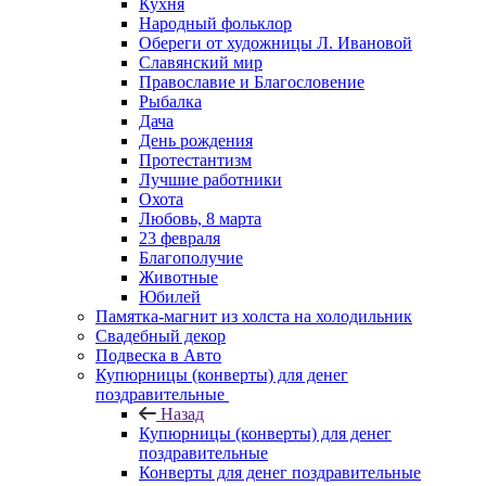
Кухня
Народный фольклор
Обереги от художницы Л. Ивановой
Славянский мир
Православие и Благословение
Рыбалка
Дача
День рождения
Протестантизм
Лучшие работники
Охота
Любовь, 8 марта
23 февраля
Благополучие
Животные
Юбилей
Памятка-магнит из холста на холодильник
Свадебный декор
Подвеска в Авто
Купюрницы (конверты) для денег
поздравительные
Назад
Купюрницы (конверты) для денег
поздравительные
Конверты для денег поздравительные