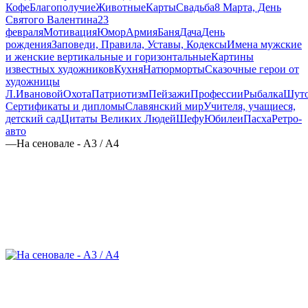
Кофе
Благополучие
Животные
Карты
Свадьба
8 Марта, День
Святого Валентина
23
февраля
Мотивация
Юмор
Армия
Баня
Дача
День
рождения
Заповеди, Правила, Уставы, Кодексы
Имена мужские
и женские вертикальные и горизонтальные
Картины
известных художников
Кухня
Натюрморты
Сказочные герои от
художницы
Л.Ивановой
Охота
Патриотизм
Пейзажи
Профессии
Рыбалка
Шут
Сертификаты и дипломы
Славянский мир
Учителя, учащиеся,
детский сад
Цитаты Великих Людей
Шефу
Юбилеи
Пасха
Ретро-
авто
—
На сеновале - А3 / А4