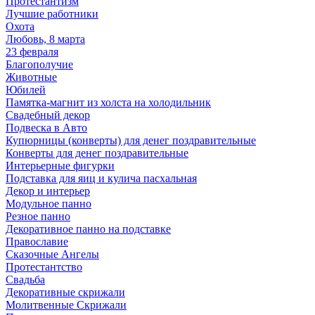
Протестантизм
Лучшие работники
Охота
Любовь, 8 марта
23 февраля
Благополучие
Животные
Юбилей
Памятка-магнит из холста на холодильник
Свадебный декор
Подвеска в Авто
Купюрницы (конверты) для денег поздравительные
Конверты для денег поздравительные
Интерьерные фигурки
Подставка для яиц и кулича пасхальная
Декор и интерьер
Модульное панно
Резное панно
Декоративное панно на подставке
Православие
Сказочные Ангелы
Протестантство
Свадьба
Декоративные скрижали
Молитвенные Скрижали