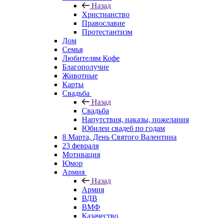
Назад
Христианство
Православие
Протестантизм
Дом
Семья
Любителям Кофе
Благополучие
Животные
Карты
Свадьба
Назад
Свадьба
Напутствия, наказы, пожелания
Юбилеи свадеб по годам
8 Марта, День Святого Валентина
23 февраля
Мотивация
Юмор
Армия
Назад
Армия
ВДВ
ВМФ
Казачество