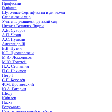
Профессии
Рыбалка
Шуточные Сертификаты и дипломы
Славянский мир
Учителя, учащиеся, детский сад
Цитаты Великих Людей
А.В. Суворов
А.П. Чехов
А.С. Пушкин
Александр III
В.В. Путин
К.Э. Циолковский
М.Ю. Ломоносов
М.Ю. Толстой
П.А. Столыпин
П.С. Нахимов
Петр I
С.П. Королёв
Ф.М. Достоевский
Ю.А. Гагарин
Шефу
Юбилеи
Пасха
Ретро-авто
Свиток подарочный в тубусе