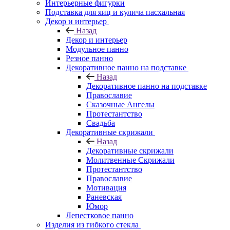
Интерьерные фигурки
Подставка для яиц и кулича пасхальная
Декор и интерьер
Назад
Декор и интерьер
Модульное панно
Резное панно
Декоративное панно на подставке
Назад
Декоративное панно на подставке
Православие
Сказочные Ангелы
Протестантство
Свадьба
Декоративные скрижали
Назад
Декоративные скрижали
Молитвенные Скрижали
Протестантство
Православие
Мотивация
Раневская
Юмор
Лепестковое панно
Изделия из гибкого стекла