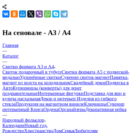
На сеновале - А3 / А4
Главная
—
Каталог
—
Свитки формата А3 и А4
Свиток подарочный в тубусе
Свитки формата А5 с подвеской-
медалью
Удлинённые свитки
Сувенир свиток-магнит
Памятка-
магнит из холста на холодильник
Свадебный декор
Подвеска в
Авто
Купюрницы (конверты) для денег
поздравительные
Интерьерные фигурки
Подставка для яиц и
кулича пасхальная
Декор и интерьер
Изделия из гибкого
стекла
Продукция на магнитном виниле
Ключницы
Сувенир
интерьерный Книга
Ордена
Органайзеры
Декоративная рейка
—
Народный фольклор
Календари
Новый год,
Рождество
Христианство
Дом
Семья
Любителям