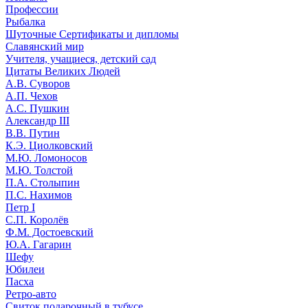
Профессии
Рыбалка
Шуточные Сертификаты и дипломы
Славянский мир
Учителя, учащиеся, детский сад
Цитаты Великих Людей
А.В. Суворов
А.П. Чехов
А.С. Пушкин
Александр III
В.В. Путин
К.Э. Циолковский
М.Ю. Ломоносов
М.Ю. Толстой
П.А. Столыпин
П.С. Нахимов
Петр I
С.П. Королёв
Ф.М. Достоевский
Ю.А. Гагарин
Шефу
Юбилеи
Пасха
Ретро-авто
Свиток подарочный в тубусе