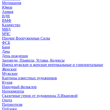
Мотивация
Юмор
Армия
ВДВ
ВМФ
Казачество
МВД
МЧС
Прочие Вооруженные Силы
ФСБ
Баня
Дача
День рождения
Заповеди, Правила, Уставы, Кодексы
Имена мужские и женские вертикальные и горизонтальные
Женские
Мужские
Картины известных художников
Кухня
Народный фольклор
Натюрморты
Сказочные герои от художницы Л.Ивановой
Охота
Патриотизм
Пейзажи