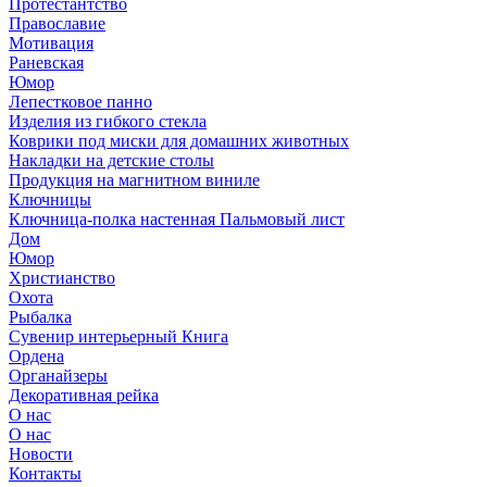
Протестантство
Православие
Мотивация
Раневская
Юмор
Лепестковое панно
Изделия из гибкого стекла
Коврики под миски для домашних животных
Накладки на детские столы
Продукция на магнитном виниле
Ключницы
Ключница-полка настенная Пальмовый лист
Дом
Юмор
Христианство
Охота
Рыбалка
Сувенир интерьерный Книга
Ордена
Органайзеры
Декоративная рейка
О нас
О нас
Новости
Контакты