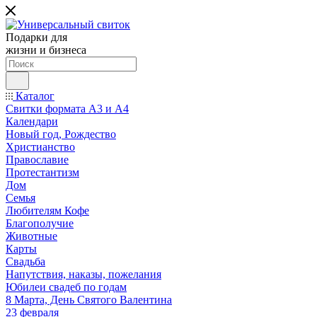
Подарки для
жизни и бизнеса
Каталог
Свитки формата А3 и А4
Календари
Новый год, Рождество
Христианство
Православие
Протестантизм
Дом
Семья
Любителям Кофе
Благополучие
Животные
Карты
Свадьба
Напутствия, наказы, пожелания
Юбилеи свадеб по годам
8 Марта, День Святого Валентина
23 февраля