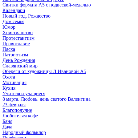
Свитки формата А5 с подвеской-медалью
Календари
Новый год, Рождество
Дом семья
Юмор
Христианство
Протестантизм
Православие
Пасха
Патриотизм
День Рождения
Славянский мир
Обереги от художницы Л.Ивановой А5
Охота
Мотивация
Кухня
Учителя и учащиеся
8 марта, Любовь, день святого Валентина
23 февраля
Благополучие
Любителям кофе
Баня
Дача
Народный фольклор
Профессии