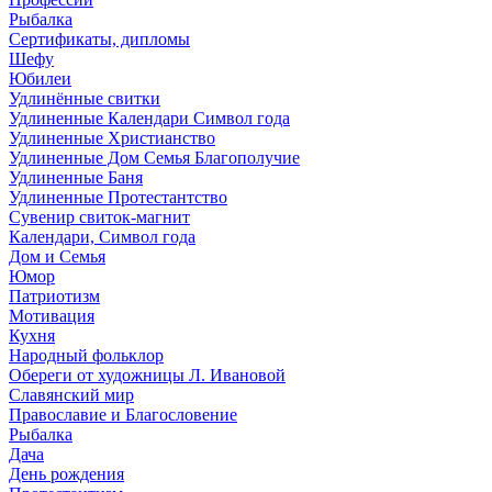
Рыбалка
Сертификаты, дипломы
Шефу
Юбилеи
Удлинённые свитки
Удлиненные Календари Символ года
Удлиненные Христианство
Удлиненные Дом Семья Благополучие
Удлиненные Баня
Удлиненные Протестантство
Сувенир свиток-магнит
Календари, Символ года
Дом и Семья
Юмор
Патриотизм
Мотивация
Кухня
Народный фольклор
Обереги от художницы Л. Ивановой
Славянский мир
Православие и Благословение
Рыбалка
Дача
День рождения