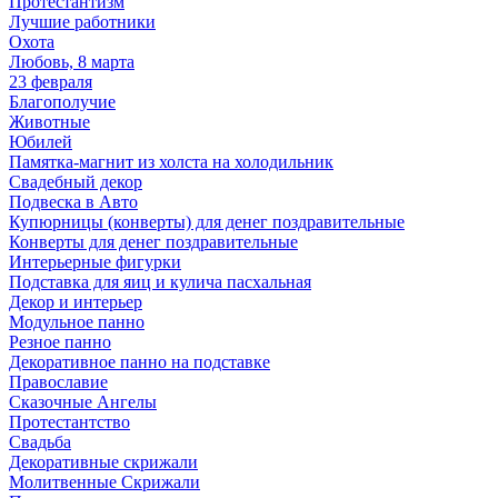
Протестантизм
Лучшие работники
Охота
Любовь, 8 марта
23 февраля
Благополучие
Животные
Юбилей
Памятка-магнит из холста на холодильник
Свадебный декор
Подвеска в Авто
Купюрницы (конверты) для денег поздравительные
Конверты для денег поздравительные
Интерьерные фигурки
Подставка для яиц и кулича пасхальная
Декор и интерьер
Модульное панно
Резное панно
Декоративное панно на подставке
Православие
Сказочные Ангелы
Протестантство
Свадьба
Декоративные скрижали
Молитвенные Скрижали