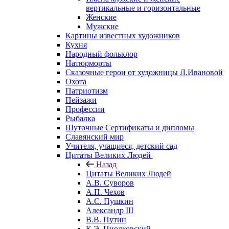
вертикальные и горизонтальные
Женские
Мужские
Картины известных художников
Кухня
Народный фольклор
Натюрморты
Сказочные герои от художницы Л.Ивановой
Охота
Патриотизм
Пейзажи
Профессии
Рыбалка
Шуточные Сертификаты и дипломы
Славянский мир
Учителя, учащиеся, детский сад
Цитаты Великих Людей
Назад
Цитаты Великих Людей
А.В. Суворов
А.П. Чехов
А.С. Пушкин
Александр III
В.В. Путин
К.Э. Циолковский