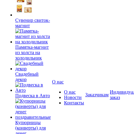
Сувенир свиток-
магнит
Памятка-магнит
из холста на
холодильник
Свадебный
декор
О нас
О нас
Индивидуа
Заказчикам
Подвеска в Авто
Новости
заказ
Контакты
Купюрницы
(конверты) для
денег