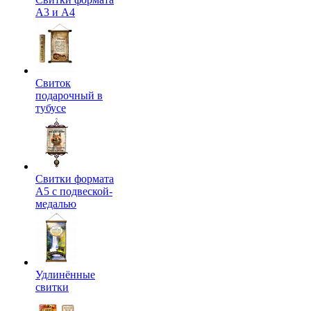
А3 и А4
Свиток
подарочный в
тубусе
Свитки формата
А5 с подвеской-
медалью
Удлинённые
свитки