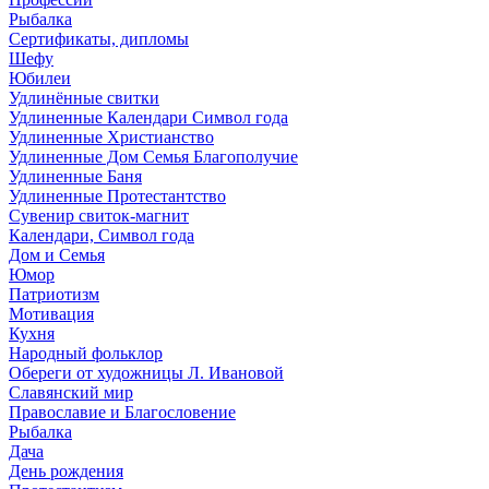
Рыбалка
Сертификаты, дипломы
Шефу
Юбилеи
Удлинённые свитки
Удлиненные Календари Символ года
Удлиненные Христианство
Удлиненные Дом Семья Благополучие
Удлиненные Баня
Удлиненные Протестантство
Сувенир свиток-магнит
Календари, Символ года
Дом и Семья
Юмор
Патриотизм
Мотивация
Кухня
Народный фольклор
Обереги от художницы Л. Ивановой
Славянский мир
Православие и Благословение
Рыбалка
Дача
День рождения