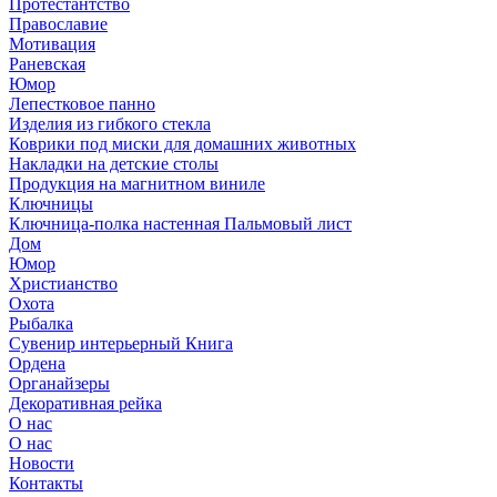
Протестантство
Православие
Мотивация
Раневская
Юмор
Лепестковое панно
Изделия из гибкого стекла
Коврики под миски для домашних животных
Накладки на детские столы
Продукция на магнитном виниле
Ключницы
Ключница-полка настенная Пальмовый лист
Дом
Юмор
Христианство
Охота
Рыбалка
Сувенир интерьерный Книга
Ордена
Органайзеры
Декоративная рейка
О нас
О нас
Новости
Контакты