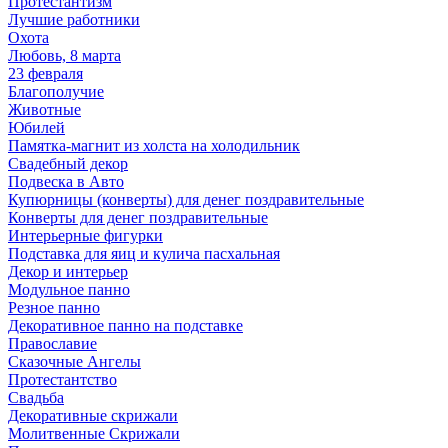
Протестантизм
Лучшие работники
Охота
Любовь, 8 марта
23 февраля
Благополучие
Животные
Юбилей
Памятка-магнит из холста на холодильник
Свадебный декор
Подвеска в Авто
Купюрницы (конверты) для денег поздравительные
Конверты для денег поздравительные
Интерьерные фигурки
Подставка для яиц и кулича пасхальная
Декор и интерьер
Модульное панно
Резное панно
Декоративное панно на подставке
Православие
Сказочные Ангелы
Протестантство
Свадьба
Декоративные скрижали
Молитвенные Скрижали