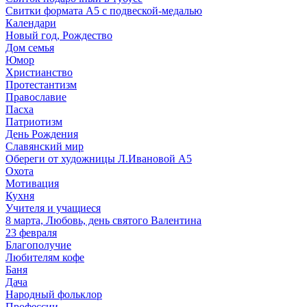
Свитки формата А5 с подвеской-медалью
Календари
Новый год, Рождество
Дом семья
Юмор
Христианство
Протестантизм
Православие
Пасха
Патриотизм
День Рождения
Славянский мир
Обереги от художницы Л.Ивановой А5
Охота
Мотивация
Кухня
Учителя и учащиеся
8 марта, Любовь, день святого Валентина
23 февраля
Благополучие
Любителям кофе
Баня
Дача
Народный фольклор
Профессии