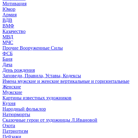
Мотивация
Юмор
Армия
ВДВ
ВМФ
Казачество
МВД
МЧС
Прочие Вооруженные Силы
ФСБ
Баня
Дача
День рождения
Заповеди, Правила, Уставы, Кодексы
Имена мужские и женские вертикальные и горизонтальные
Женские
Мужские
Картины известных художников
Кухня
Народный фольклор
Натюрморты
Сказочные герои от художницы Л.Ивановой
Охота
Патриотизм
Пейзажи