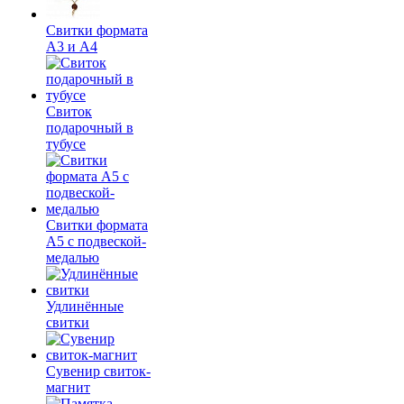
Свитки формата
А3 и А4
Свиток
подарочный в
тубусе
Свитки формата
А5 с подвеской-
медалью
Удлинённые
свитки
Сувенир свиток-
магнит