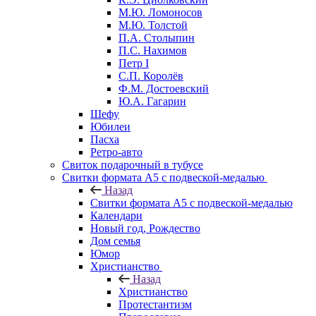
М.Ю. Ломоносов
М.Ю. Толстой
П.А. Столыпин
П.С. Нахимов
Петр I
С.П. Королёв
Ф.М. Достоевский
Ю.А. Гагарин
Шефу
Юбилеи
Пасха
Ретро-авто
Свиток подарочный в тубусе
Свитки формата А5 с подвеской-медалью
Назад
Свитки формата А5 с подвеской-медалью
Календари
Новый год, Рождество
Дом семья
Юмор
Христианство
Назад
Христианство
Протестантизм