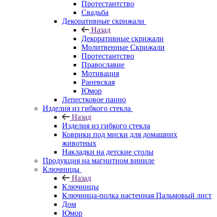
Протестантство
Свадьба
Декоративные скрижали
Назад
Декоративные скрижали
Молитвенные Скрижали
Протестантство
Православие
Мотивация
Раневская
Юмор
Лепестковое панно
Изделия из гибкого стекла
Назад
Изделия из гибкого стекла
Коврики под миски для домашних
животных
Накладки на детские столы
Продукция на магнитном виниле
Ключницы
Назад
Ключницы
Ключница-полка настенная Пальмовый лист
Дом
Юмор