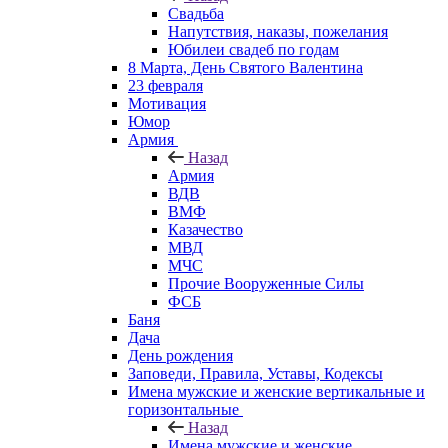
Свадьба
Напутствия, наказы, пожелания
Юбилеи свадеб по годам
8 Марта, День Святого Валентина
23 февраля
Мотивация
Юмор
Армия
Назад
Армия
ВДВ
ВМФ
Казачество
МВД
МЧС
Прочие Вооруженные Силы
ФСБ
Баня
Дача
День рождения
Заповеди, Правила, Уставы, Кодексы
Имена мужские и женские вертикальные и
горизонтальные
Назад
Имена мужские и женские