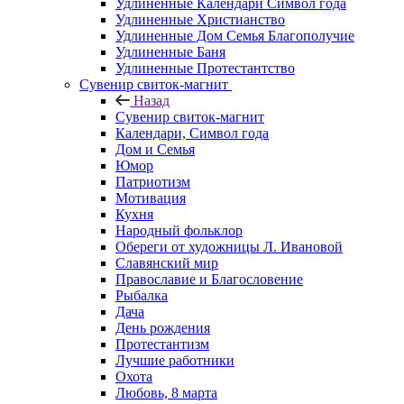
Удлиненные Календари Символ года
Удлиненные Христианство
Удлиненные Дом Семья Благополучие
Удлиненные Баня
Удлиненные Протестантство
Сувенир свиток-магнит
Назад
Сувенир свиток-магнит
Календари, Символ года
Дом и Семья
Юмор
Патриотизм
Мотивация
Кухня
Народный фольклор
Обереги от художницы Л. Ивановой
Славянский мир
Православие и Благословение
Рыбалка
Дача
День рождения
Протестантизм
Лучшие работники
Охота
Любовь, 8 марта