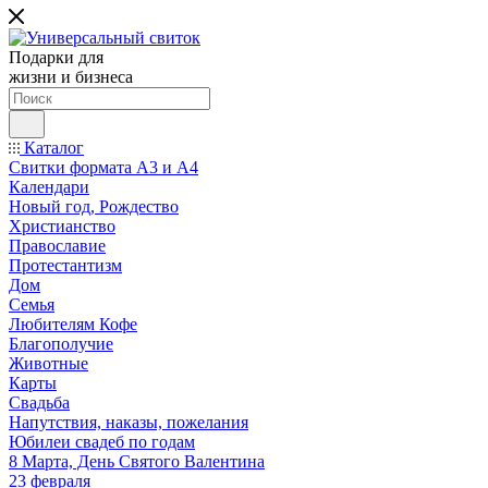
Подарки для
жизни и бизнеса
Каталог
Свитки формата А3 и А4
Календари
Новый год, Рождество
Христианство
Православие
Протестантизм
Дом
Семья
Любителям Кофе
Благополучие
Животные
Карты
Свадьба
Напутствия, наказы, пожелания
Юбилеи свадеб по годам
8 Марта, День Святого Валентина
23 февраля