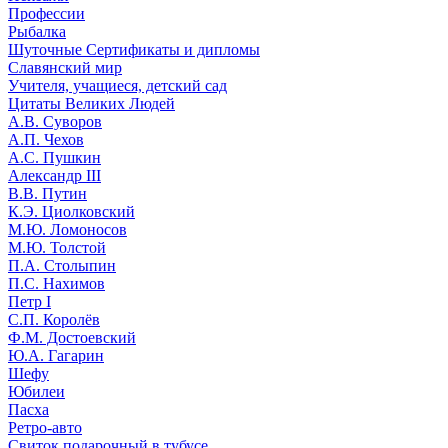
Профессии
Рыбалка
Шуточные Сертификаты и дипломы
Славянский мир
Учителя, учащиеся, детский сад
Цитаты Великих Людей
А.В. Суворов
А.П. Чехов
А.С. Пушкин
Александр III
В.В. Путин
К.Э. Циолковский
М.Ю. Ломоносов
М.Ю. Толстой
П.А. Столыпин
П.С. Нахимов
Петр I
С.П. Королёв
Ф.М. Достоевский
Ю.А. Гагарин
Шефу
Юбилеи
Пасха
Ретро-авто
Свиток подарочный в тубусе