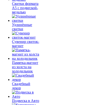
Свитки формата
А5 с подвеской-
медалью
Удлинённые
свитки
Сувенир свиток-
магнит
Памятка-магнит
из холста на
холодильник
Свадебный
декор
Подвеска в Авто