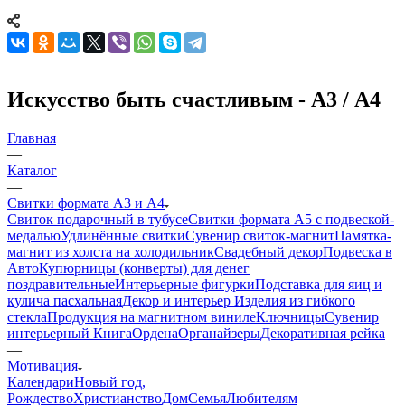
Искусство быть счастливым - А3 / А4
Главная
—
Каталог
—
Свитки формата А3 и А4
Свиток подарочный в тубусе
Свитки формата А5 с подвеской-
медалью
Удлинённые свитки
Сувенир свиток-магнит
Памятка-
магнит из холста на холодильник
Свадебный декор
Подвеска в
Авто
Купюрницы (конверты) для денег
поздравительные
Интерьерные фигурки
Подставка для яиц и
кулича пасхальная
Декор и интерьер
Изделия из гибкого
стекла
Продукция на магнитном виниле
Ключницы
Сувенир
интерьерный Книга
Ордена
Органайзеры
Декоративная рейка
—
Мотивация
Календари
Новый год,
Рождество
Христианство
Дом
Семья
Любителям