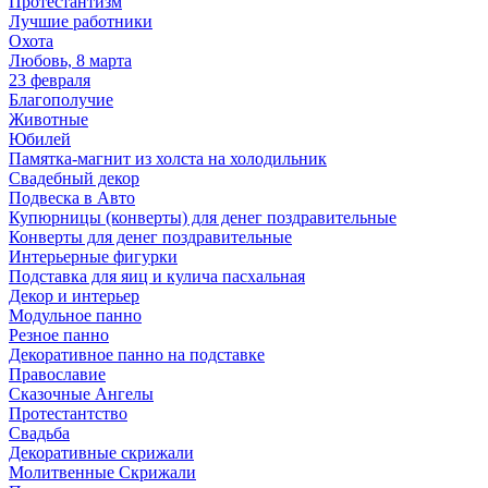
Протестантизм
Лучшие работники
Охота
Любовь, 8 марта
23 февраля
Благополучие
Животные
Юбилей
Памятка-магнит из холста на холодильник
Свадебный декор
Подвеска в Авто
Купюрницы (конверты) для денег поздравительные
Конверты для денег поздравительные
Интерьерные фигурки
Подставка для яиц и кулича пасхальная
Декор и интерьер
Модульное панно
Резное панно
Декоративное панно на подставке
Православие
Сказочные Ангелы
Протестантство
Свадьба
Декоративные скрижали
Молитвенные Скрижали