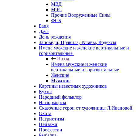
МВД
МЧС
Прочие Вооруженные Силы
ФСБ
Баня
Дача
День рождения
Заповеди, Правила, Уставы, Кодексы
Имена мужские и женские вертикальные и
горизонтальные
Назад
Имена мужские и женские
вертикальные и горизонтальные
Женские
Мужские
Картины известных художников
Кухня
Народный фольклор
Натюрморты
Сказочные герои от художницы Л.Ивановой
Охота
Патриотизм
Пейзажи
Профессии
Рыбалка