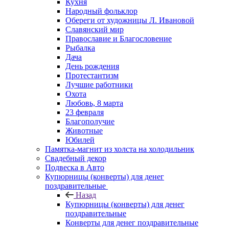
Кухня
Народный фольклор
Обереги от художницы Л. Ивановой
Славянский мир
Православие и Благословение
Рыбалка
Дача
День рождения
Протестантизм
Лучшие работники
Охота
Любовь, 8 марта
23 февраля
Благополучие
Животные
Юбилей
Памятка-магнит из холста на холодильник
Свадебный декор
Подвеска в Авто
Купюрницы (конверты) для денег
поздравительные
Назад
Купюрницы (конверты) для денег
поздравительные
Конверты для денег поздравительные