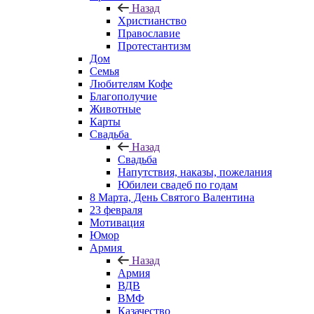
Назад
Христианство
Православие
Протестантизм
Дом
Семья
Любителям Кофе
Благополучие
Животные
Карты
Свадьба
Назад
Свадьба
Напутствия, наказы, пожелания
Юбилеи свадеб по годам
8 Марта, День Святого Валентина
23 февраля
Мотивация
Юмор
Армия
Назад
Армия
ВДВ
ВМФ
Казачество