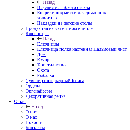
Назад
Изделия из гибкого стекла
Коврики под миски для домашних
животных
Накладки на детские столы
Продукция на магнитном виниле
Ключницы
Назад
Ключницы
Ключница-полка настенная Пальмовый лист
Дом
Юмор
Христианство
Охота
Рыбалка
Сувенир интерьерный Книга
Ордена
Органайзеры
Декоративная рейка
О нас
Назад
О нас
О нас
Новости
Контакты