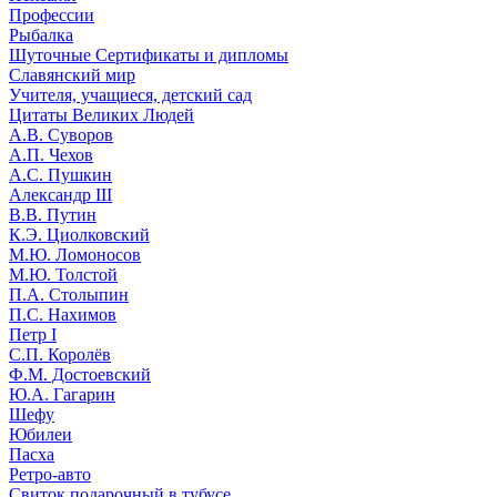
Профессии
Рыбалка
Шуточные Сертификаты и дипломы
Славянский мир
Учителя, учащиеся, детский сад
Цитаты Великих Людей
А.В. Суворов
А.П. Чехов
А.С. Пушкин
Александр III
В.В. Путин
К.Э. Циолковский
М.Ю. Ломоносов
М.Ю. Толстой
П.А. Столыпин
П.С. Нахимов
Петр I
С.П. Королёв
Ф.М. Достоевский
Ю.А. Гагарин
Шефу
Юбилеи
Пасха
Ретро-авто
Свиток подарочный в тубусе