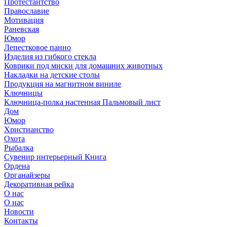
Протестантство
Православие
Мотивация
Раневская
Юмор
Лепестковое панно
Изделия из гибкого стекла
Коврики под миски для домашних животных
Накладки на детские столы
Продукция на магнитном виниле
Ключницы
Ключница-полка настенная Пальмовый лист
Дом
Юмор
Христианство
Охота
Рыбалка
Сувенир интерьерный Книга
Ордена
Органайзеры
Декоративная рейка
О нас
О нас
Новости
Контакты