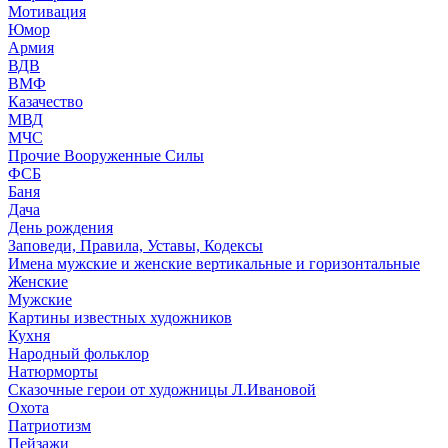
Мотивация
Юмор
Армия
ВДВ
ВМФ
Казачество
МВД
МЧС
Прочие Вооруженные Силы
ФСБ
Баня
Дача
День рождения
Заповеди, Правила, Уставы, Кодексы
Имена мужские и женские вертикальные и горизонтальные
Женские
Мужские
Картины известных художников
Кухня
Народный фольклор
Натюрморты
Сказочные герои от художницы Л.Ивановой
Охота
Патриотизм
Пейзажи