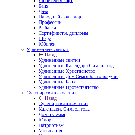
Любителям кофе
Баня
Дача
Народный фольклор
Профессии
Рыбалка
Сертификаты, дипломы
Шефу
Юбилеи
Удлинённые свитки
Назад
Удлинённые свитки
Удлиненные Календари Символ года
Удлиненные Христианство
Удлиненные Дом Семья Благополучие
Удлиненные Баня
Удлиненные Протестантство
Сувенир свиток-магнит
Назад
Сувенир свиток-магнит
Календари, Символ года
Дом и Семья
Юмор
Патриотизм
Мотивация