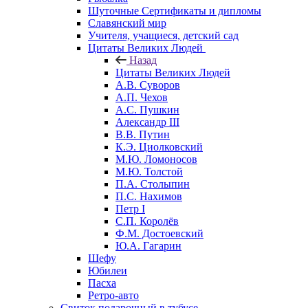
Шуточные Сертификаты и дипломы
Славянский мир
Учителя, учащиеся, детский сад
Цитаты Великих Людей
Назад
Цитаты Великих Людей
А.В. Суворов
А.П. Чехов
А.С. Пушкин
Александр III
В.В. Путин
К.Э. Циолковский
М.Ю. Ломоносов
М.Ю. Толстой
П.А. Столыпин
П.С. Нахимов
Петр I
С.П. Королёв
Ф.М. Достоевский
Ю.А. Гагарин
Шефу
Юбилеи
Пасха
Ретро-авто
Свиток подарочный в тубусе