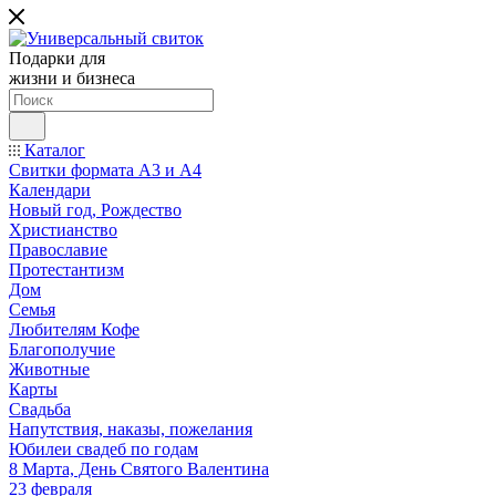
Подарки для
жизни и бизнеса
Каталог
Свитки формата А3 и А4
Календари
Новый год, Рождество
Христианство
Православие
Протестантизм
Дом
Семья
Любителям Кофе
Благополучие
Животные
Карты
Свадьба
Напутствия, наказы, пожелания
Юбилеи свадеб по годам
8 Марта, День Святого Валентина
23 февраля