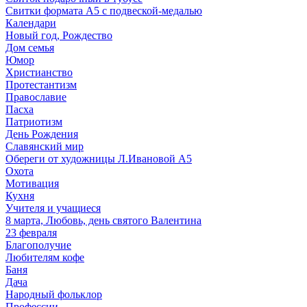
Свитки формата А5 с подвеской-медалью
Календари
Новый год, Рождество
Дом семья
Юмор
Христианство
Протестантизм
Православие
Пасха
Патриотизм
День Рождения
Славянский мир
Обереги от художницы Л.Ивановой А5
Охота
Мотивация
Кухня
Учителя и учащиеся
8 марта, Любовь, день святого Валентина
23 февраля
Благополучие
Любителям кофе
Баня
Дача
Народный фольклор
Профессии