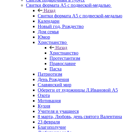
Свитки формата А5 с подвеской-медалью
Назад
Свитки формата А5 с подвеской-медалью
Календари
Новый год, Рождество
Дом семья
Юмор
Христианство
Назад
Христианство
Протестантизм
Православие
Пасха
Патриотизм
День Рождения
Славянский мир
Обереги от художницы Л.Ивановой А5
Охота
Мотивация
Кухня
Учителя и учащиеся
8 марта, Любовь, день святого Валентина
23 февраля
Благополучие