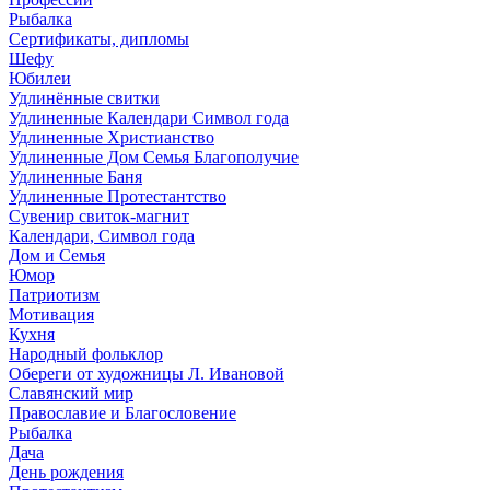
Рыбалка
Сертификаты, дипломы
Шефу
Юбилеи
Удлинённые свитки
Удлиненные Календари Символ года
Удлиненные Христианство
Удлиненные Дом Семья Благополучие
Удлиненные Баня
Удлиненные Протестантство
Сувенир свиток-магнит
Календари, Символ года
Дом и Семья
Юмор
Патриотизм
Мотивация
Кухня
Народный фольклор
Обереги от художницы Л. Ивановой
Славянский мир
Православие и Благословение
Рыбалка
Дача
День рождения