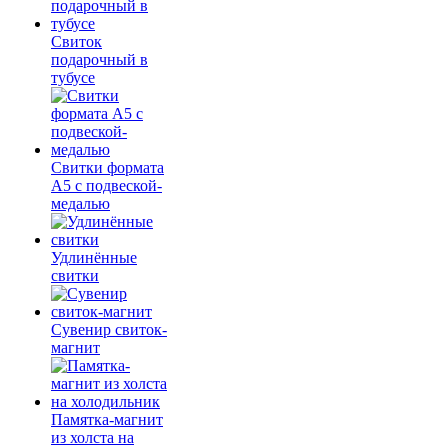
Свиток
подарочный в
тубусе
Свитки формата
А5 с подвеской-
медалью
Удлинённые
свитки
Сувенир свиток-
магнит
Памятка-магнит
из холста на