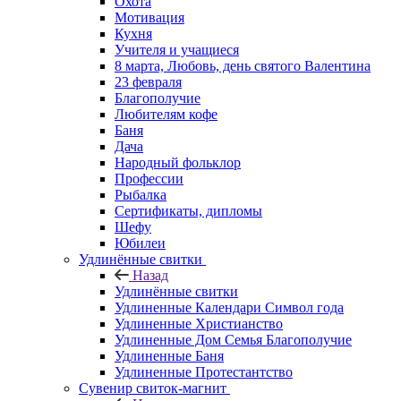
Охота
Мотивация
Кухня
Учителя и учащиеся
8 марта, Любовь, день святого Валентина
23 февраля
Благополучие
Любителям кофе
Баня
Дача
Народный фольклор
Профессии
Рыбалка
Сертификаты, дипломы
Шефу
Юбилеи
Удлинённые свитки
Назад
Удлинённые свитки
Удлиненные Календари Символ года
Удлиненные Христианство
Удлиненные Дом Семья Благополучие
Удлиненные Баня
Удлиненные Протестантство
Сувенир свиток-магнит