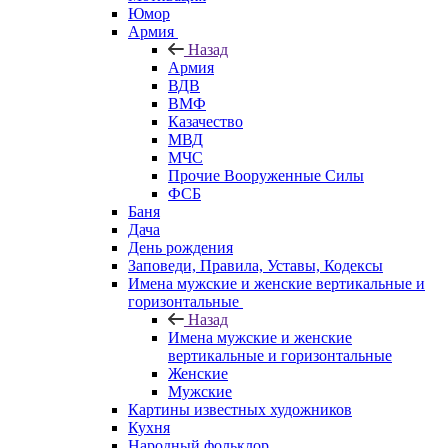
Юмор
Армия
Назад
Армия
ВДВ
ВМФ
Казачество
МВД
МЧС
Прочие Вооруженные Силы
ФСБ
Баня
Дача
День рождения
Заповеди, Правила, Уставы, Кодексы
Имена мужские и женские вертикальные и
горизонтальные
Назад
Имена мужские и женские
вертикальные и горизонтальные
Женские
Мужские
Картины известных художников
Кухня
Народный фольклор