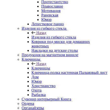
Протестантство
Православие
Мотивация
Раневская
Юмор
Лепестковое панно
Изделия из гибкого стекла
Назад
Изделия из гибкого стекла
Коврики под миски для домашних
животных
Накладки на детские столы
Продукция на магнитном виниле
Ключницы
Назад
Ключницы
Ключница-полка настенная Пальмовый лист
Дом
Юмор
Христианство
Охота
Рыбалка
Сувенир интерьерный Книга
Ордена
Органайзеры