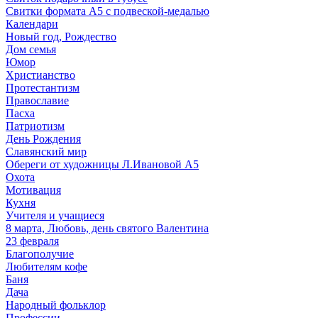
Свитки формата А5 с подвеской-медалью
Календари
Новый год, Рождество
Дом семья
Юмор
Христианство
Протестантизм
Православие
Пасха
Патриотизм
День Рождения
Славянский мир
Обереги от художницы Л.Ивановой А5
Охота
Мотивация
Кухня
Учителя и учащиеся
8 марта, Любовь, день святого Валентина
23 февраля
Благополучие
Любителям кофе
Баня
Дача
Народный фольклор
Профессии