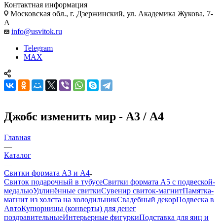
Контактная информация
Московская обл., г. Дзержинский, ул. Академика Жукова, 7-
А
info@usvitok.ru
Telegram
MAX
Джобс изменить мир - А3 / А4
Главная
—
Каталог
—
Свитки формата А3 и А4
Свиток подарочный в тубусе
Свитки формата А5 с подвеской-
медалью
Удлинённые свитки
Сувенир свиток-магнит
Памятка-
магнит из холста на холодильник
Свадебный декор
Подвеска в
Авто
Купюрницы (конверты) для денег
поздравительные
Интерьерные фигурки
Подставка для яиц и