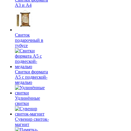
А3 и А4
Свиток
подарочный в
тубусе
Свитки формата
А5 с подвеской-
медалью
Удлинённые
свитки
Сувенир свиток-
магнит