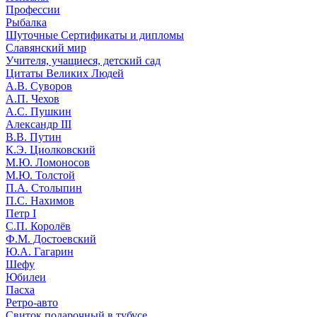
Профессии
Рыбалка
Шуточные Сертификаты и дипломы
Славянский мир
Учителя, учащиеся, детский сад
Цитаты Великих Людей
А.В. Суворов
А.П. Чехов
А.С. Пушкин
Александр III
В.В. Путин
К.Э. Циолковский
М.Ю. Ломоносов
М.Ю. Толстой
П.А. Столыпин
П.С. Нахимов
Петр I
С.П. Королёв
Ф.М. Достоевский
Ю.А. Гагарин
Шефу
Юбилеи
Пасха
Ретро-авто
Свиток подарочный в тубусе