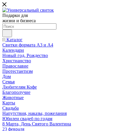
Подарки для
жизни и бизнеса
Каталог
Свитки формата А3 и А4
Календари
Новый год, Рождество
Христианство
Православие
Протестантизм
Дом
Семья
Любителям Кофе
Благополучие
Животные
Карты
Свадьба
Напутствия, наказы, пожелания
Юбилеи свадеб по годам
8 Марта, День Святого Валентина
23 февраля