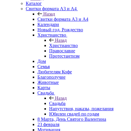
Каталог
Свитки формата А3 и А4
Назад
Свитки формата А3 и А4
Календари
Новый год, Рождество
Христианство
Назад
Христианство
Православие
Протестантизм
Дом
Семья
Любителям Кофе
Благополучие
Животные
Карты
Свадьба
Назад
Свадьба
Напутствия, наказы, пожелания
Юбилеи свадеб по годам
8 Марта, День Святого Валентина
23 февраля
Мотивация