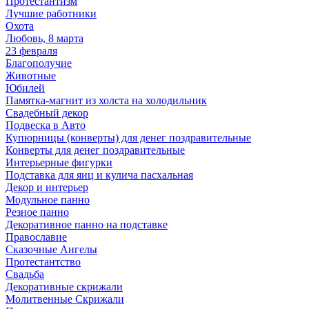
Протестантизм
Лучшие работники
Охота
Любовь, 8 марта
23 февраля
Благополучие
Животные
Юбилей
Памятка-магнит из холста на холодильник
Свадебный декор
Подвеска в Авто
Купюрницы (конверты) для денег поздравительные
Конверты для денег поздравительные
Интерьерные фигурки
Подставка для яиц и кулича пасхальная
Декор и интерьер
Модульное панно
Резное панно
Декоративное панно на подставке
Православие
Сказочные Ангелы
Протестантство
Свадьба
Декоративные скрижали
Молитвенные Скрижали