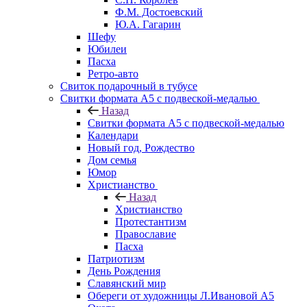
Ф.М. Достоевский
Ю.А. Гагарин
Шефу
Юбилеи
Пасха
Ретро-авто
Свиток подарочный в тубусе
Свитки формата А5 с подвеской-медалью
Назад
Свитки формата А5 с подвеской-медалью
Календари
Новый год, Рождество
Дом семья
Юмор
Христианство
Назад
Христианство
Протестантизм
Православие
Пасха
Патриотизм
День Рождения
Славянский мир
Обереги от художницы Л.Ивановой А5