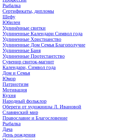
Рыбалка
Сертификаты, дипломы
Шефу
Юбилеи
Удлинённые свитки
Удлиненные Календари Символ года
Удлиненные Христианство
Удлиненные Дом Семья Благополучие
Удлиненные Баня
Удлиненные Протестантство
Сувенир свиток-магнит
Календари, Символ года
Дом и Семья
Юмор
Патриотизм
Мотивация
Кухня
Народный фольклор
Обереги от художницы Л. Ивановой
Славянский мир
Православие и Благословение
Рыбалка
Дача
День рождения