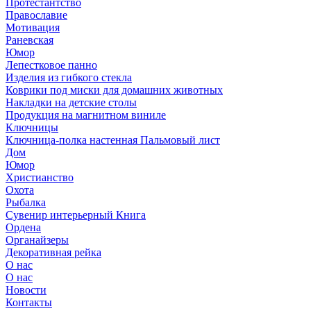
Протестантство
Православие
Мотивация
Раневская
Юмор
Лепестковое панно
Изделия из гибкого стекла
Коврики под миски для домашних животных
Накладки на детские столы
Продукция на магнитном виниле
Ключницы
Ключница-полка настенная Пальмовый лист
Дом
Юмор
Христианство
Охота
Рыбалка
Сувенир интерьерный Книга
Ордена
Органайзеры
Декоративная рейка
О нас
О нас
Новости
Контакты