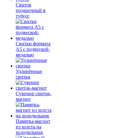
Свиток
подарочный в
тубусе
Свитки формата
А5 с подвеской-
медалью
Удлинённые
свитки
Сувенир свиток-
магнит
Памятка-магнит
из холста на
холодильник