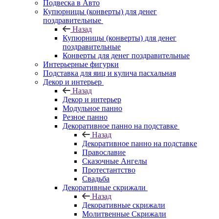
Подвеска в Авто
Купюрницы (конверты) для денег
поздравительные
Назад
Купюрницы (конверты) для денег
поздравительные
Конверты для денег поздравительные
Интерьерные фигурки
Подставка для яиц и кулича пасхальная
Декор и интерьер
Назад
Декор и интерьер
Модульное панно
Резное панно
Декоративное панно на подставке
Назад
Декоративное панно на подставке
Православие
Сказочные Ангелы
Протестантство
Свадьба
Декоративные скрижали
Назад
Декоративные скрижали
Молитвенные Скрижали