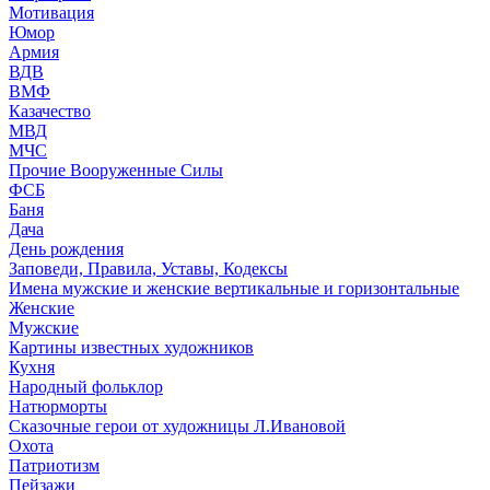
Мотивация
Юмор
Армия
ВДВ
ВМФ
Казачество
МВД
МЧС
Прочие Вооруженные Силы
ФСБ
Баня
Дача
День рождения
Заповеди, Правила, Уставы, Кодексы
Имена мужские и женские вертикальные и горизонтальные
Женские
Мужские
Картины известных художников
Кухня
Народный фольклор
Натюрморты
Сказочные герои от художницы Л.Ивановой
Охота
Патриотизм
Пейзажи