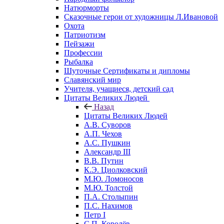
Натюрморты
Сказочные герои от художницы Л.Ивановой
Охота
Патриотизм
Пейзажи
Профессии
Рыбалка
Шуточные Сертификаты и дипломы
Славянский мир
Учителя, учащиеся, детский сад
Цитаты Великих Людей
Назад
Цитаты Великих Людей
А.В. Суворов
А.П. Чехов
А.С. Пушкин
Александр III
В.В. Путин
К.Э. Циолковский
М.Ю. Ломоносов
М.Ю. Толстой
П.А. Столыпин
П.С. Нахимов
Петр I
С.П. Королёв