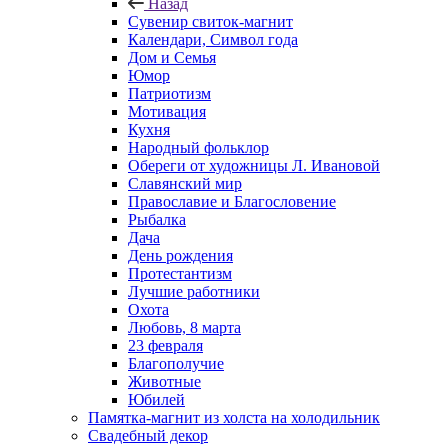
Назад
Сувенир свиток-магнит
Календари, Символ года
Дом и Семья
Юмор
Патриотизм
Мотивация
Кухня
Народный фольклор
Обереги от художницы Л. Ивановой
Славянский мир
Православие и Благословение
Рыбалка
Дача
День рождения
Протестантизм
Лучшие работники
Охота
Любовь, 8 марта
23 февраля
Благополучие
Животные
Юбилей
Памятка-магнит из холста на холодильник
Свадебный декор