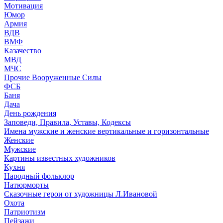
Мотивация
Юмор
Армия
ВДВ
ВМФ
Казачество
МВД
МЧС
Прочие Вооруженные Силы
ФСБ
Баня
Дача
День рождения
Заповеди, Правила, Уставы, Кодексы
Имена мужские и женские вертикальные и горизонтальные
Женские
Мужские
Картины известных художников
Кухня
Народный фольклор
Натюрморты
Сказочные герои от художницы Л.Ивановой
Охота
Патриотизм
Пейзажи