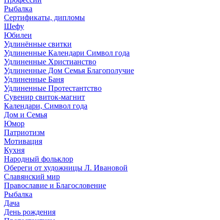
Рыбалка
Сертификаты, дипломы
Шефу
Юбилеи
Удлинённые свитки
Удлиненные Календари Символ года
Удлиненные Христианство
Удлиненные Дом Семья Благополучие
Удлиненные Баня
Удлиненные Протестантство
Сувенир свиток-магнит
Календари, Символ года
Дом и Семья
Юмор
Патриотизм
Мотивация
Кухня
Народный фольклор
Обереги от художницы Л. Ивановой
Славянский мир
Православие и Благословение
Рыбалка
Дача
День рождения