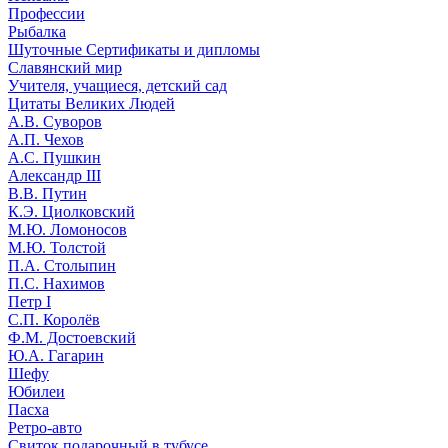
Профессии
Рыбалка
Шуточные Сертификаты и дипломы
Славянский мир
Учителя, учащиеся, детский сад
Цитаты Великих Людей
А.В. Суворов
А.П. Чехов
А.С. Пушкин
Александр III
В.В. Путин
К.Э. Циолковский
М.Ю. Ломоносов
М.Ю. Толстой
П.А. Столыпин
П.С. Нахимов
Петр I
С.П. Королёв
Ф.М. Достоевский
Ю.А. Гагарин
Шефу
Юбилеи
Пасха
Ретро-авто
Свиток подарочный в тубусе