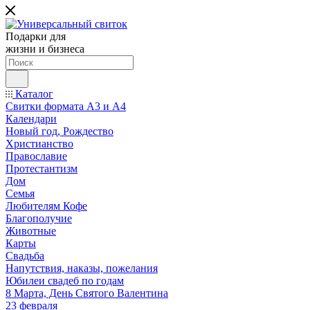
Подарки для
жизни и бизнеса
Каталог
Свитки формата А3 и А4
Календари
Новый год, Рождество
Христианство
Православие
Протестантизм
Дом
Семья
Любителям Кофе
Благополучие
Животные
Карты
Свадьба
Напутствия, наказы, пожелания
Юбилеи свадеб по годам
8 Марта, День Святого Валентина
23 февраля