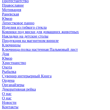
Протестантство
Православие
Мотивация
Раневская
Юмор
Лепестковое панно
Изделия из гибкого стекла
Коврики под миски для домашних животных
Накладки на детские столы
Продукция на магнитном виниле
Ключницы
Ключница-полка настенная Пальмовый лист
Дом
Юмор
Христианство
Охота
Рыбалка
Сувенир интерьерный Книга
Ордена
Органайзеры
Декоративная рейка
О нас
О нас
Новости
Контакты