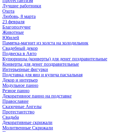
Протестантизм
Лучшие работники
Охота
Любовь, 8 марта
23 февраля
Благополучие
Животные
Юбилей
Памятка-магнит из холста на холодильник
Свадебный декор
Подвеска в Авто
Купюрницы (конверты) для денег поздравительные
Конверты для денег поздравительные
Интерьерные фигурки
Подставка для яиц и кулича пасхальная
Декор и интерьер
Модульное панно
Резное панно
Декоративное панно на подставке
Православие
Сказочные Ангелы
Протестантство
Свадьба
Декоративные скрижали
Молитвенные Скрижали