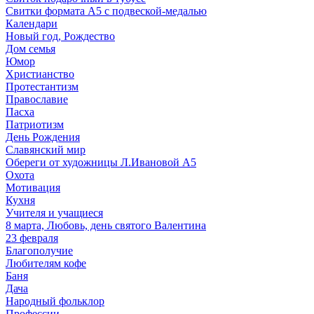
Свитки формата А5 с подвеской-медалью
Календари
Новый год, Рождество
Дом семья
Юмор
Христианство
Протестантизм
Православие
Пасха
Патриотизм
День Рождения
Славянский мир
Обереги от художницы Л.Ивановой А5
Охота
Мотивация
Кухня
Учителя и учащиеся
8 марта, Любовь, день святого Валентина
23 февраля
Благополучие
Любителям кофе
Баня
Дача
Народный фольклор
Профессии