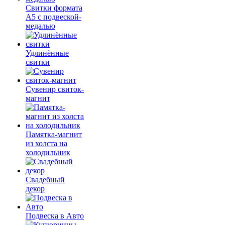
Свитки формата
А5 с подвеской-
медалью
Удлинённые
свитки
Сувенир свиток-
магнит
Памятка-магнит
из холста на
холодильник
Свадебный
декор
Подвеска в Авто