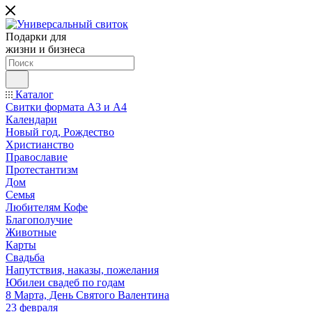
Подарки для
жизни и бизнеса
Каталог
Свитки формата А3 и А4
Календари
Новый год, Рождество
Христианство
Православие
Протестантизм
Дом
Семья
Любителям Кофе
Благополучие
Животные
Карты
Свадьба
Напутствия, наказы, пожелания
Юбилеи свадеб по годам
8 Марта, День Святого Валентина
23 февраля