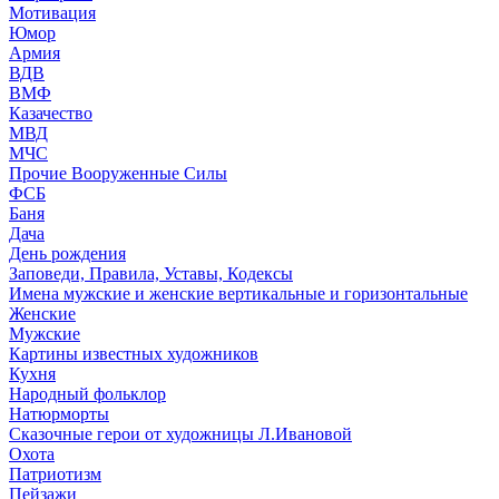
Мотивация
Юмор
Армия
ВДВ
ВМФ
Казачество
МВД
МЧС
Прочие Вооруженные Силы
ФСБ
Баня
Дача
День рождения
Заповеди, Правила, Уставы, Кодексы
Имена мужские и женские вертикальные и горизонтальные
Женские
Мужские
Картины известных художников
Кухня
Народный фольклор
Натюрморты
Сказочные герои от художницы Л.Ивановой
Охота
Патриотизм
Пейзажи