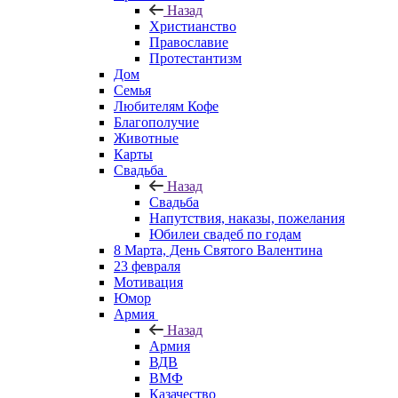
Назад
Христианство
Православие
Протестантизм
Дом
Семья
Любителям Кофе
Благополучие
Животные
Карты
Свадьба
Назад
Свадьба
Напутствия, наказы, пожелания
Юбилеи свадеб по годам
8 Марта, День Святого Валентина
23 февраля
Мотивация
Юмор
Армия
Назад
Армия
ВДВ
ВМФ
Казачество