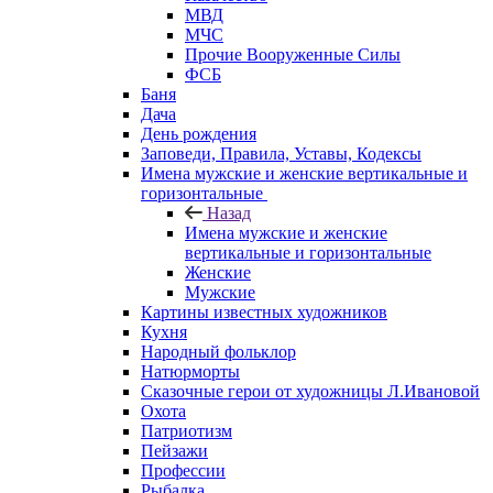
МВД
МЧС
Прочие Вооруженные Силы
ФСБ
Баня
Дача
День рождения
Заповеди, Правила, Уставы, Кодексы
Имена мужские и женские вертикальные и
горизонтальные
Назад
Имена мужские и женские
вертикальные и горизонтальные
Женские
Мужские
Картины известных художников
Кухня
Народный фольклор
Натюрморты
Сказочные герои от художницы Л.Ивановой
Охота
Патриотизм
Пейзажи
Профессии
Рыбалка