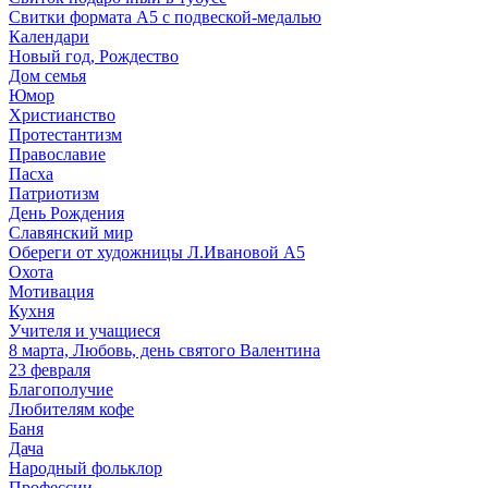
Свитки формата А5 с подвеской-медалью
Календари
Новый год, Рождество
Дом семья
Юмор
Христианство
Протестантизм
Православие
Пасха
Патриотизм
День Рождения
Славянский мир
Обереги от художницы Л.Ивановой А5
Охота
Мотивация
Кухня
Учителя и учащиеся
8 марта, Любовь, день святого Валентина
23 февраля
Благополучие
Любителям кофе
Баня
Дача
Народный фольклор
Профессии