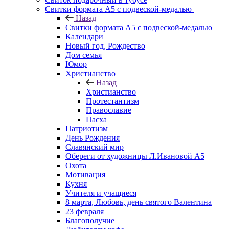
Свитки формата А5 с подвеской-медалью
Назад
Свитки формата А5 с подвеской-медалью
Календари
Новый год, Рождество
Дом семья
Юмор
Христианство
Назад
Христианство
Протестантизм
Православие
Пасха
Патриотизм
День Рождения
Славянский мир
Обереги от художницы Л.Ивановой А5
Охота
Мотивация
Кухня
Учителя и учащиеся
8 марта, Любовь, день святого Валентина
23 февраля
Благополучие