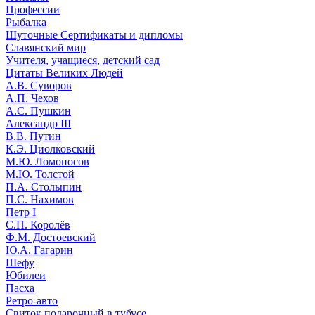
Профессии
Рыбалка
Шуточные Сертификаты и дипломы
Славянский мир
Учителя, учащиеся, детский сад
Цитаты Великих Людей
А.В. Суворов
А.П. Чехов
А.С. Пушкин
Александр III
В.В. Путин
К.Э. Циолковский
М.Ю. Ломоносов
М.Ю. Толстой
П.А. Столыпин
П.С. Нахимов
Петр I
С.П. Королёв
Ф.М. Достоевский
Ю.А. Гагарин
Шефу
Юбилеи
Пасха
Ретро-авто
Свиток подарочный в тубусе