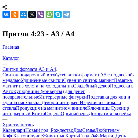
Притчи 4:23 - А3 / А4
Главная
—
Каталог
—
Свитки формата А3 и А4
Свиток подарочный в тубусе
Свитки формата А5 с подвеской-
медалью
Удлинённые свитки
Сувенир свиток-магнит
Памятка-
магнит из холста на холодильник
Свадебный декор
Подвеска в
Авто
Купюрницы (конверты) для денег
поздравительные
Интерьерные фигурки
Подставка для яиц и
кулича пасхальная
Декор и интерьер
Изделия из гибкого
стекла
Продукция на магнитном виниле
Ключницы
Сувенир
интерьерный Книга
Ордена
Органайзеры
Декоративная рейка
—
Христианство
Календари
Новый год, Рождество
Дом
Семья
Любителям
Кофе
Благополучие
Животные
Карты
Свадьба
8 Марта, День