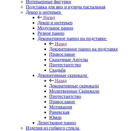
Интерьерные фигурки
Подставка для яиц и кулича пасхальная
Декор и интерьер
Назад
Декор и интерьер
Модульное панно
Резное панно
Декоративное панно на подставке
Назад
Декоративное панно на подставке
Православие
Сказочные Ангелы
Протестантство
Свадьба
Декоративные скрижали
Назад
Декоративные скрижали
Молитвенные Скрижали
Протестантство
Православие
Мотивация
Раневская
Юмор
Лепестковое панно
Изделия из гибкого стекла