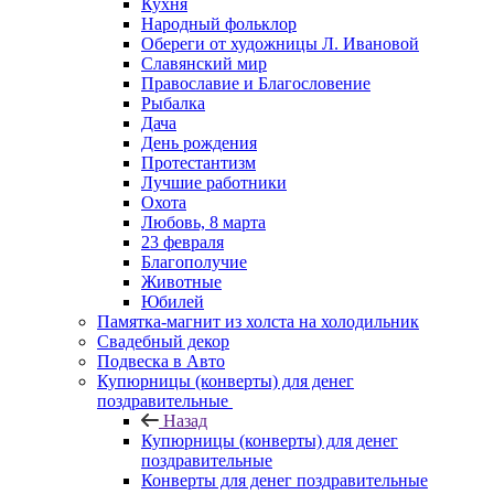
Кухня
Народный фольклор
Обереги от художницы Л. Ивановой
Славянский мир
Православие и Благословение
Рыбалка
Дача
День рождения
Протестантизм
Лучшие работники
Охота
Любовь, 8 марта
23 февраля
Благополучие
Животные
Юбилей
Памятка-магнит из холста на холодильник
Свадебный декор
Подвеска в Авто
Купюрницы (конверты) для денег
поздравительные
Назад
Купюрницы (конверты) для денег
поздравительные
Конверты для денег поздравительные