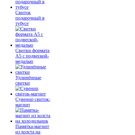
Свиток
подарочный в
тубусе
Свитки формата
А5 с подвеской-
медалью
Удлинённые
свитки
Сувенир свиток-
магнит
Памятка-магнит
из холста на