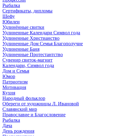
Рыбалка
Сертификаты, дипломы
Шефу
Юбилеи
Удлинённые свитки
Удлиненные Календари Символ года
Удлиненные Христианство
Удлиненные Дом Семья Благополучие
Удлиненные Баня
Удлиненные Протестантство
Сувенир свиток-магнит
Календари, Символ года
Дом и Семья
Юмор
Патриотизм
Мотивация
Кухня
Народный фольклор
Обереги от художницы Л. Ивановой
Славянский мир
Православие и Благословение
Рыбалка
Дача
День рождения