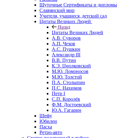
Шуточные Сертификаты и дипломы
Славянский мир
Учителя, учащиеся, детский сад
Цитаты Великих Людей
Назад
Цитаты Великих Людей
А.В. Суворов
А.П. Чехов
А.С. Пушкин
Александр III
В.В. Путин
К.Э. Циолковский
М.Ю. Ломоносов
М.Ю. Толстой
П.А. Столыпин
П.С. Нахимов
Петр I
С.П. Королёв
Ф.М. Достоевский
Ю.А. Гагарин
Шефу
Юбилеи
Пасха
Ретро-авто
Свиток подарочный в тубусе