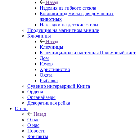
Назад
Изделия из гибкого стекла
Коврики под миски для домашних
животных
Накладки на детские столы
Продукция на магнитном виниле
Ключницы
Назад
Ключницы
Ключница-полка настенная Пальмовый лист
Дом
Юмор
Христианство
Охота
Рыбалка
Сувенир интерьерный Книга
Ордена
Органайзеры
Декоративная рейка
О нас
Назад
О нас
О нас
Новости
Контакты