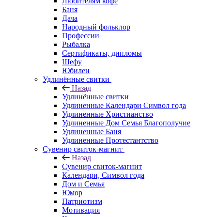
Любителям кофе
Баня
Дача
Народный фольклор
Профессии
Рыбалка
Сертификаты, дипломы
Шефу
Юбилеи
Удлинённые свитки
Назад
Удлинённые свитки
Удлиненные Календари Символ года
Удлиненные Христианство
Удлиненные Дом Семья Благополучие
Удлиненные Баня
Удлиненные Протестантство
Сувенир свиток-магнит
Назад
Сувенир свиток-магнит
Календари, Символ года
Дом и Семья
Юмор
Патриотизм
Мотивация