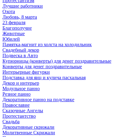
Протестантизм
Лучшие работники
Охота
Любовь, 8 марта
23 февраля
Благополучие
Животные
Юбилей
Памятка-магнит из холста на холодильник
Свадебный декор
Подвеска в Авто
Купюрницы (конверты) для денег поздравительные
Конверты для денег поздравительные
Интерьерные фигурки
Подставка для яиц и кулича пасхальная
Декор и интерьер
Модульное панно
Резное панно
Декоративное панно на подставке
Православие
Сказочные Ангелы
Протестантство
Свадьба
Декоративные скрижали
Молитвенные Скрижали