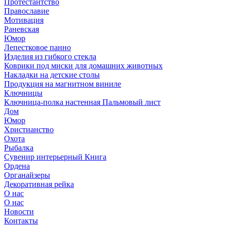
Протестантство
Православие
Мотивация
Раневская
Юмор
Лепестковое панно
Изделия из гибкого стекла
Коврики под миски для домашних животных
Накладки на детские столы
Продукция на магнитном виниле
Ключницы
Ключница-полка настенная Пальмовый лист
Дом
Юмор
Христианство
Охота
Рыбалка
Сувенир интерьерный Книга
Ордена
Органайзеры
Декоративная рейка
О нас
О нас
Новости
Контакты