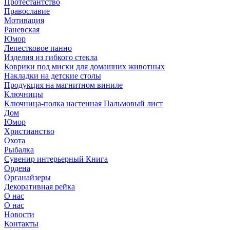
Протестантство
Православие
Мотивация
Раневская
Юмор
Лепестковое панно
Изделия из гибкого стекла
Коврики под миски для домашних животных
Накладки на детские столы
Продукция на магнитном виниле
Ключницы
Ключница-полка настенная Пальмовый лист
Дом
Юмор
Христианство
Охота
Рыбалка
Сувенир интерьерный Книга
Ордена
Органайзеры
Декоративная рейка
О нас
О нас
Новости
Контакты