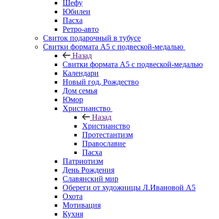
Шефу
Юбилеи
Пасха
Ретро-авто
Свиток подарочный в тубусе
Свитки формата А5 с подвеской-медалью
Назад
Свитки формата А5 с подвеской-медалью
Календари
Новый год, Рождество
Дом семья
Юмор
Христианство
Назад
Христианство
Протестантизм
Православие
Пасха
Патриотизм
День Рождения
Славянский мир
Обереги от художницы Л.Ивановой А5
Охота
Мотивация
Кухня