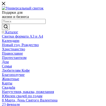
Подарки для
жизни и бизнеса
Каталог
Свитки формата А3 и А4
Календари
Новый год, Рождество
Христианство
Православие
Протестантизм
Дом
Семья
Любителям Кофе
Благополучие
Животные
Карты
Свадьба
Напутствия, наказы, пожелания
Юбилеи свадеб по годам
8 Марта, День Святого Валентина
23 февраля