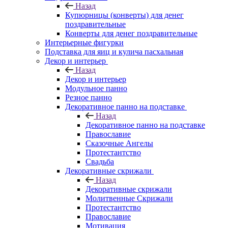
Назад
Купюрницы (конверты) для денег
поздравительные
Конверты для денег поздравительные
Интерьерные фигурки
Подставка для яиц и кулича пасхальная
Декор и интерьер
Назад
Декор и интерьер
Модульное панно
Резное панно
Декоративное панно на подставке
Назад
Декоративное панно на подставке
Православие
Сказочные Ангелы
Протестантство
Свадьба
Декоративные скрижали
Назад
Декоративные скрижали
Молитвенные Скрижали
Протестантство
Православие
Мотивация