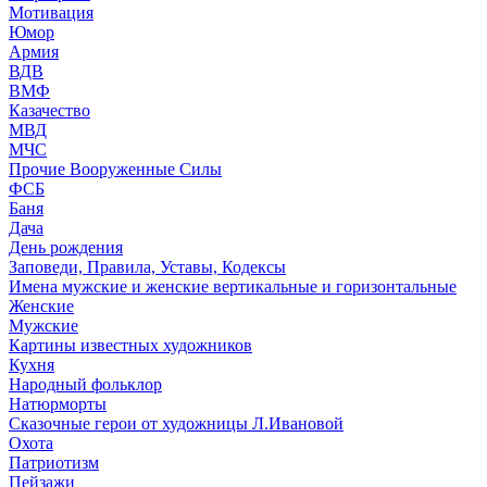
Мотивация
Юмор
Армия
ВДВ
ВМФ
Казачество
МВД
МЧС
Прочие Вооруженные Силы
ФСБ
Баня
Дача
День рождения
Заповеди, Правила, Уставы, Кодексы
Имена мужские и женские вертикальные и горизонтальные
Женские
Мужские
Картины известных художников
Кухня
Народный фольклор
Натюрморты
Сказочные герои от художницы Л.Ивановой
Охота
Патриотизм
Пейзажи