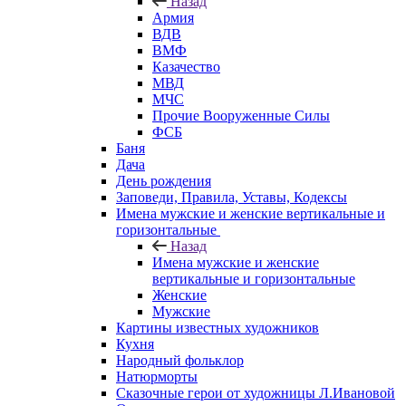
Назад
Армия
ВДВ
ВМФ
Казачество
МВД
МЧС
Прочие Вооруженные Силы
ФСБ
Баня
Дача
День рождения
Заповеди, Правила, Уставы, Кодексы
Имена мужские и женские вертикальные и
горизонтальные
Назад
Имена мужские и женские
вертикальные и горизонтальные
Женские
Мужские
Картины известных художников
Кухня
Народный фольклор
Натюрморты
Сказочные герои от художницы Л.Ивановой