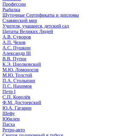
Профессии
Рыбалка
Шуточные Сертификаты и дипломы
Славянский мир
Учителя, учащиеся, детский сад
Цитаты Великих Людей
А.В. Суворов
А.П. Чехов
А.С. Пушкин
Александр III
В.В. Путин
К.Э. Циолковский
М.Ю. Ломоносов
М.Ю. Толстой
П.А. Столыпин
П.С. Нахимов
Петр I
С.П. Королёв
Ф.М. Достоевский
Ю.А. Гагарин
Шефу
Юбилеи
Пасха
Ретро-авто
Свиток подарочный в тубусе