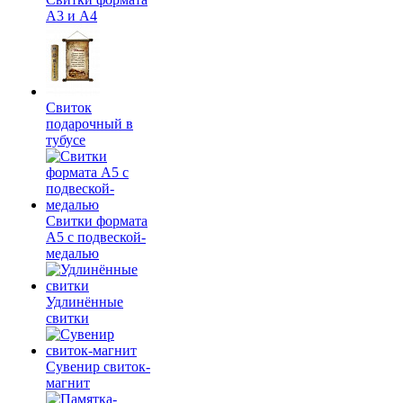
А3 и А4
Свиток
подарочный в
тубусе
Свитки формата
А5 с подвеской-
медалью
Удлинённые
свитки
Сувенир свиток-
магнит