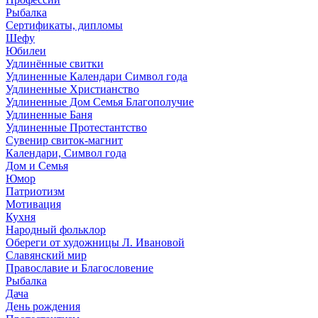
Рыбалка
Сертификаты, дипломы
Шефу
Юбилеи
Удлинённые свитки
Удлиненные Календари Символ года
Удлиненные Христианство
Удлиненные Дом Семья Благополучие
Удлиненные Баня
Удлиненные Протестантство
Сувенир свиток-магнит
Календари, Символ года
Дом и Семья
Юмор
Патриотизм
Мотивация
Кухня
Народный фольклор
Обереги от художницы Л. Ивановой
Славянский мир
Православие и Благословение
Рыбалка
Дача
День рождения