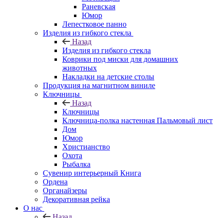
Раневская
Юмор
Лепестковое панно
Изделия из гибкого стекла
Назад
Изделия из гибкого стекла
Коврики под миски для домашних
животных
Накладки на детские столы
Продукция на магнитном виниле
Ключницы
Назад
Ключницы
Ключница-полка настенная Пальмовый лист
Дом
Юмор
Христианство
Охота
Рыбалка
Сувенир интерьерный Книга
Ордена
Органайзеры
Декоративная рейка
О нас
Назад