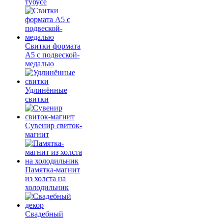
тубусе
Свитки формата
А5 с подвеской-
медалью
Удлинённые
свитки
Сувенир свиток-
магнит
Памятка-магнит
из холста на
холодильник
Свадебный