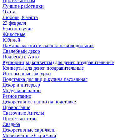
Протестантизм
Лучшие работники
Охота
Любовь, 8 марта
23 февраля
Благополучие
Животные
Юбилей
Памятка-магнит из холста на холодильник
Свадебный декор
Подвеска в Авто
Купюрницы (конверты) для денег поздравительные
Конверты для денег поздравительные
Интерьерные фигурки
Подставка для яиц и кулича пасхальная
Декор и интерьер
Модульное панно
Резное панно
Декоративное панно на подставке
Православие
Сказочные Ангелы
Протестантство
Свадьба
Декоративные скрижали
Молитвенные Скрижали