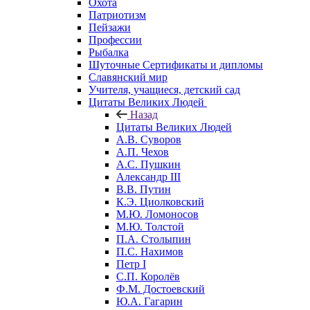
Охота
Патриотизм
Пейзажи
Профессии
Рыбалка
Шуточные Сертификаты и дипломы
Славянский мир
Учителя, учащиеся, детский сад
Цитаты Великих Людей
Назад
Цитаты Великих Людей
А.В. Суворов
А.П. Чехов
А.С. Пушкин
Александр III
В.В. Путин
К.Э. Циолковский
М.Ю. Ломоносов
М.Ю. Толстой
П.А. Столыпин
П.С. Нахимов
Петр I
С.П. Королёв
Ф.М. Достоевский
Ю.А. Гагарин