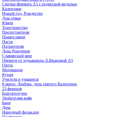
Свитки формата А5 с подвеской-медалью
Календари
Новый год, Рождество
Дом семья
Юмор
Христианство
Протестантизм
Православие
Пасха
Патриотизм
День Рождения
Славянский мир
Обереги от художницы Л.Ивановой А5
Охота
Мотивация
Кухня
Учителя и учащиеся
8 марта, Любовь, день святого Валентина
23 февраля
Благополучие
Любителям кофе
Баня
Дача
Народный фольклор
Профессии