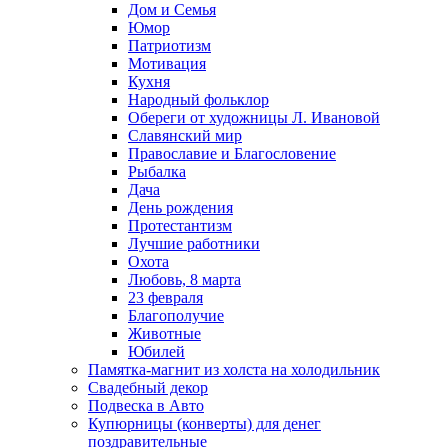
Дом и Семья
Юмор
Патриотизм
Мотивация
Кухня
Народный фольклор
Обереги от художницы Л. Ивановой
Славянский мир
Православие и Благословение
Рыбалка
Дача
День рождения
Протестантизм
Лучшие работники
Охота
Любовь, 8 марта
23 февраля
Благополучие
Животные
Юбилей
Памятка-магнит из холста на холодильник
Свадебный декор
Подвеска в Авто
Купюрницы (конверты) для денег
поздравительные