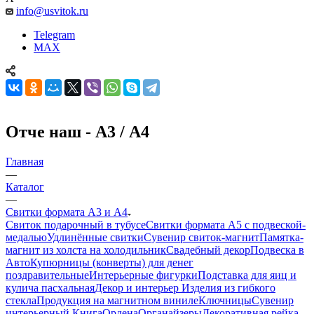
info@usvitok.ru
Telegram
MAX
Отче наш - А3 / А4
Главная
—
Каталог
—
Свитки формата А3 и А4
Свиток подарочный в тубусе
Свитки формата А5 с подвеской-
медалью
Удлинённые свитки
Сувенир свиток-магнит
Памятка-
магнит из холста на холодильник
Свадебный декор
Подвеска в
Авто
Купюрницы (конверты) для денег
поздравительные
Интерьерные фигурки
Подставка для яиц и
кулича пасхальная
Декор и интерьер
Изделия из гибкого
стекла
Продукция на магнитном виниле
Ключницы
Сувенир
интерьерный Книга
Ордена
Органайзеры
Декоративная рейка