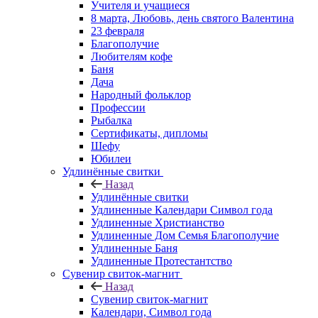
Учителя и учащиеся
8 марта, Любовь, день святого Валентина
23 февраля
Благополучие
Любителям кофе
Баня
Дача
Народный фольклор
Профессии
Рыбалка
Сертификаты, дипломы
Шефу
Юбилеи
Удлинённые свитки
Назад
Удлинённые свитки
Удлиненные Календари Символ года
Удлиненные Христианство
Удлиненные Дом Семья Благополучие
Удлиненные Баня
Удлиненные Протестантство
Сувенир свиток-магнит
Назад
Сувенир свиток-магнит
Календари, Символ года