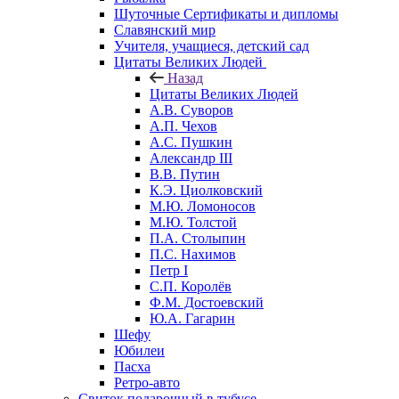
Шуточные Сертификаты и дипломы
Славянский мир
Учителя, учащиеся, детский сад
Цитаты Великих Людей
Назад
Цитаты Великих Людей
А.В. Суворов
А.П. Чехов
А.С. Пушкин
Александр III
В.В. Путин
К.Э. Циолковский
М.Ю. Ломоносов
М.Ю. Толстой
П.А. Столыпин
П.С. Нахимов
Петр I
С.П. Королёв
Ф.М. Достоевский
Ю.А. Гагарин
Шефу
Юбилеи
Пасха
Ретро-авто
Свиток подарочный в тубусе