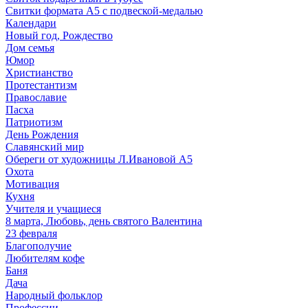
Свитки формата А5 с подвеской-медалью
Календари
Новый год, Рождество
Дом семья
Юмор
Христианство
Протестантизм
Православие
Пасха
Патриотизм
День Рождения
Славянский мир
Обереги от художницы Л.Ивановой А5
Охота
Мотивация
Кухня
Учителя и учащиеся
8 марта, Любовь, день святого Валентина
23 февраля
Благополучие
Любителям кофе
Баня
Дача
Народный фольклор
Профессии