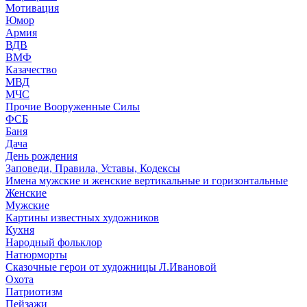
Мотивация
Юмор
Армия
ВДВ
ВМФ
Казачество
МВД
МЧС
Прочие Вооруженные Силы
ФСБ
Баня
Дача
День рождения
Заповеди, Правила, Уставы, Кодексы
Имена мужские и женские вертикальные и горизонтальные
Женские
Мужские
Картины известных художников
Кухня
Народный фольклор
Натюрморты
Сказочные герои от художницы Л.Ивановой
Охота
Патриотизм
Пейзажи