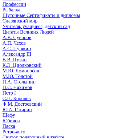
Профессии
Рыбалка
Шуточные Сертификаты и дипломы
Славянский мир
Учителя, учащиеся, детский сад
Цитаты Великих Людей
А.В. Суворов
А.П. Чехов
А.С. Пушкин
Александр III
В.В. Путин
К.Э. Циолковский
М.Ю. Ломоносов
М.Ю. Толстой
П.А. Столыпин
П.С. Нахимов
Петр I
С.П. Королёв
Ф.М. Достоевский
Ю.А. Гагарин
Шефу
Юбилеи
Пасха
Ретро-авто
Свиток подарочный в тубусе