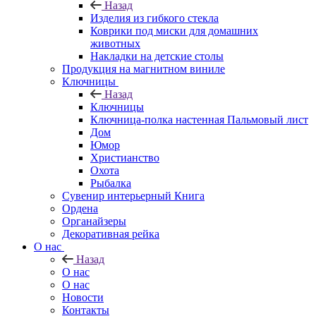
Назад
Изделия из гибкого стекла
Коврики под миски для домашних
животных
Накладки на детские столы
Продукция на магнитном виниле
Ключницы
Назад
Ключницы
Ключница-полка настенная Пальмовый лист
Дом
Юмор
Христианство
Охота
Рыбалка
Сувенир интерьерный Книга
Ордена
Органайзеры
Декоративная рейка
О нас
Назад
О нас
О нас
Новости
Контакты