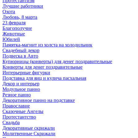
Протестантизм
Лучшие работники
Охота
Любовь, 8 марта
23 февраля
Благополучие
Животные
Юбилей
Памятка-магнит из холста на холодильник
Свадебный декор
Подвеска в Авто
Купюрницы (конверты) для денег поздравительные
Конверты для денег поздравительные
Интерьерные фигурки
Подставка для яиц и кулича пасхальная
Декор и интерьер
Модульное панно
Резное панно
Декоративное панно на подставке
Православие
Сказочные Ангелы
Протестантство
Свадьба
Декоративные скрижали
Молитвенные Скрижали