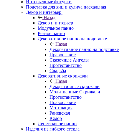
Интерьерные фигурки
Подставка для яиц и кулича пасхальная
Декор и интерьер
Назад
Декор и интерьер
Модульное панно
Резное панно
Декоративное панно на подставке
Назад
Декоративное панно на подставке
Православие
Сказочные Ангелы
Протестантство
Свадьба
Декоративные скрижали
Назад
Декоративные скрижали
Молитвенные Скрижали
Протестантство
Православие
Мотивация
Раневская
Юмор
Лепестковое панно
Изделия из гибкого стекла