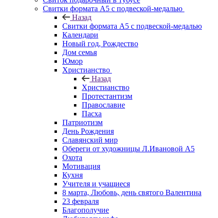
Свитки формата А5 с подвеской-медалью
Назад
Свитки формата А5 с подвеской-медалью
Календари
Новый год, Рождество
Дом семья
Юмор
Христианство
Назад
Христианство
Протестантизм
Православие
Пасха
Патриотизм
День Рождения
Славянский мир
Обереги от художницы Л.Ивановой А5
Охота
Мотивация
Кухня
Учителя и учащиеся
8 марта, Любовь, день святого Валентина
23 февраля
Благополучие