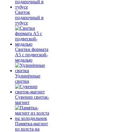
Свиток
подарочный в
тубусе
Свитки формата
А5 с подвеской-
медалью
Удлинённые
свитки
Сувенир свиток-
магнит
Памятка-магнит
из холста на