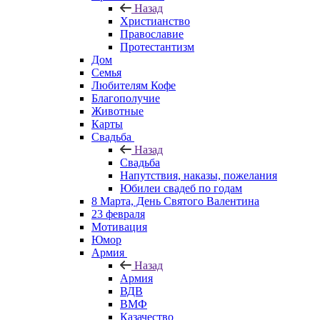
Назад
Христианство
Православие
Протестантизм
Дом
Семья
Любителям Кофе
Благополучие
Животные
Карты
Свадьба
Назад
Свадьба
Напутствия, наказы, пожелания
Юбилеи свадеб по годам
8 Марта, День Святого Валентина
23 февраля
Мотивация
Юмор
Армия
Назад
Армия
ВДВ
ВМФ
Казачество