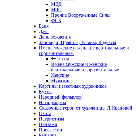
МВД
МЧС
Прочие Вооруженные Силы
ФСБ
Баня
Дача
День рождения
Заповеди, Правила, Уставы, Кодексы
Имена мужские и женские вертикальные и
горизонтальные
Назад
Имена мужские и женские
вертикальные и горизонтальные
Женские
Мужские
Картины известных художников
Кухня
Народный фольклор
Натюрморты
Сказочные герои от художницы Л.Ивановой
Охота
Патриотизм
Пейзажи
Профессии
Рыбалка