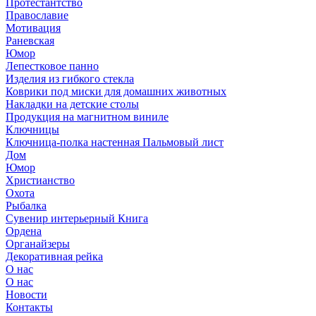
Протестантство
Православие
Мотивация
Раневская
Юмор
Лепестковое панно
Изделия из гибкого стекла
Коврики под миски для домашних животных
Накладки на детские столы
Продукция на магнитном виниле
Ключницы
Ключница-полка настенная Пальмовый лист
Дом
Юмор
Христианство
Охота
Рыбалка
Сувенир интерьерный Книга
Ордена
Органайзеры
Декоративная рейка
О нас
О нас
Новости
Контакты