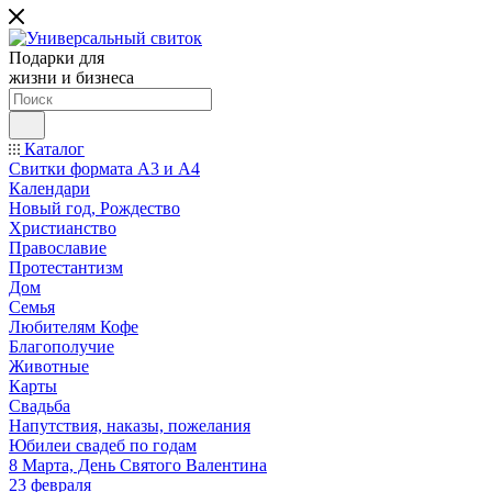
Подарки для
жизни и бизнеса
Каталог
Свитки формата А3 и А4
Календари
Новый год, Рождество
Христианство
Православие
Протестантизм
Дом
Семья
Любителям Кофе
Благополучие
Животные
Карты
Свадьба
Напутствия, наказы, пожелания
Юбилеи свадеб по годам
8 Марта, День Святого Валентина
23 февраля