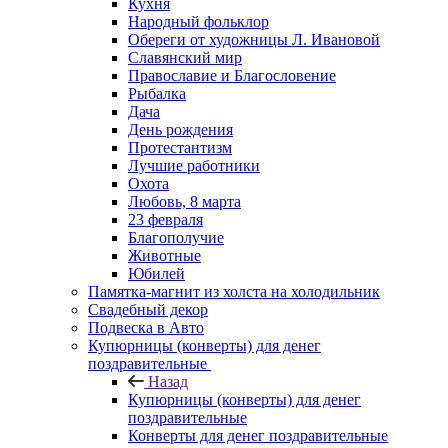
Кухня
Народный фольклор
Обереги от художницы Л. Ивановой
Славянский мир
Православие и Благословение
Рыбалка
Дача
День рождения
Протестантизм
Лучшие работники
Охота
Любовь, 8 марта
23 февраля
Благополучие
Животные
Юбилей
Памятка-магнит из холста на холодильник
Свадебный декор
Подвеска в Авто
Купюрницы (конверты) для денег
поздравительные
Назад
Купюрницы (конверты) для денег
поздравительные
Конверты для денег поздравительные