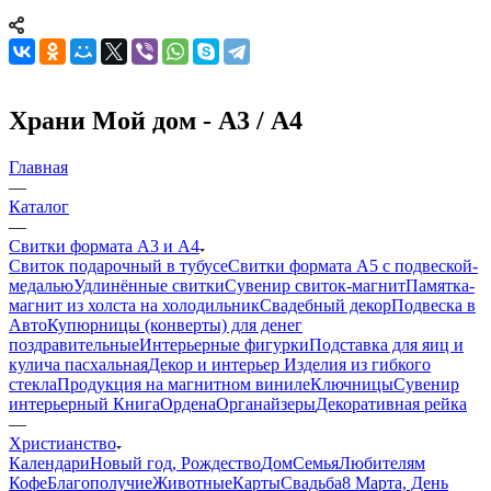
Храни Мой дом - А3 / А4
Главная
—
Каталог
—
Свитки формата А3 и А4
Свиток подарочный в тубусе
Свитки формата А5 с подвеской-
медалью
Удлинённые свитки
Сувенир свиток-магнит
Памятка-
магнит из холста на холодильник
Свадебный декор
Подвеска в
Авто
Купюрницы (конверты) для денег
поздравительные
Интерьерные фигурки
Подставка для яиц и
кулича пасхальная
Декор и интерьер
Изделия из гибкого
стекла
Продукция на магнитном виниле
Ключницы
Сувенир
интерьерный Книга
Ордена
Органайзеры
Декоративная рейка
—
Христианство
Календари
Новый год, Рождество
Дом
Семья
Любителям
Кофе
Благополучие
Животные
Карты
Свадьба
8 Марта, День