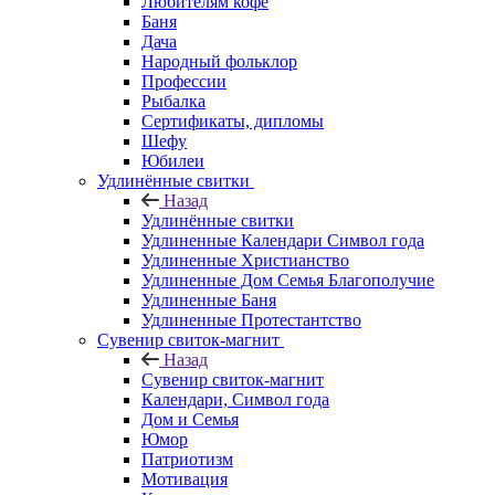
Любителям кофе
Баня
Дача
Народный фольклор
Профессии
Рыбалка
Сертификаты, дипломы
Шефу
Юбилеи
Удлинённые свитки
Назад
Удлинённые свитки
Удлиненные Календари Символ года
Удлиненные Христианство
Удлиненные Дом Семья Благополучие
Удлиненные Баня
Удлиненные Протестантство
Сувенир свиток-магнит
Назад
Сувенир свиток-магнит
Календари, Символ года
Дом и Семья
Юмор
Патриотизм
Мотивация