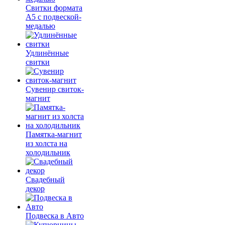
Свитки формата
А5 с подвеской-
медалью
Удлинённые
свитки
Сувенир свиток-
магнит
Памятка-магнит
из холста на
холодильник
Свадебный
декор
Подвеска в Авто