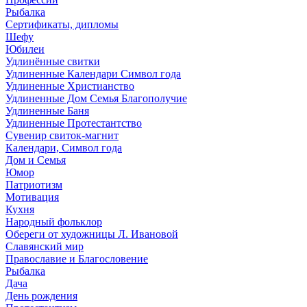
Рыбалка
Сертификаты, дипломы
Шефу
Юбилеи
Удлинённые свитки
Удлиненные Календари Символ года
Удлиненные Христианство
Удлиненные Дом Семья Благополучие
Удлиненные Баня
Удлиненные Протестантство
Сувенир свиток-магнит
Календари, Символ года
Дом и Семья
Юмор
Патриотизм
Мотивация
Кухня
Народный фольклор
Обереги от художницы Л. Ивановой
Славянский мир
Православие и Благословение
Рыбалка
Дача
День рождения