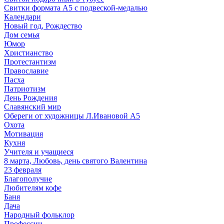
Свитки формата А5 с подвеской-медалью
Календари
Новый год, Рождество
Дом семья
Юмор
Христианство
Протестантизм
Православие
Пасха
Патриотизм
День Рождения
Славянский мир
Обереги от художницы Л.Ивановой А5
Охота
Мотивация
Кухня
Учителя и учащиеся
8 марта, Любовь, день святого Валентина
23 февраля
Благополучие
Любителям кофе
Баня
Дача
Народный фольклор
Профессии