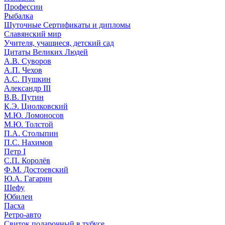
Профессии
Рыбалка
Шуточные Сертификаты и дипломы
Славянский мир
Учителя, учащиеся, детский сад
Цитаты Великих Людей
А.В. Суворов
А.П. Чехов
А.С. Пушкин
Александр III
В.В. Путин
К.Э. Циолковский
М.Ю. Ломоносов
М.Ю. Толстой
П.А. Столыпин
П.С. Нахимов
Петр I
С.П. Королёв
Ф.М. Достоевский
Ю.А. Гагарин
Шефу
Юбилеи
Пасха
Ретро-авто
Свиток подарочный в тубусе