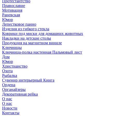
Протестантство
Православие
Мотивация
Раневская
Юмор
Лепестковое панно
Изделия из гибкого стекла
Коврики под миски для домашних животных
Накладки на детские столы
Продукция на магнитном виниле
Ключницы
Ключница-полка настенная Пальмовый лист
Дом
Юмор
Христианство
Охота
Рыбалка
Сувенир интерьерный Книга
Ордена
Органайзеры
Декоративная рейка
О нас
О нас
Новости
Контакты