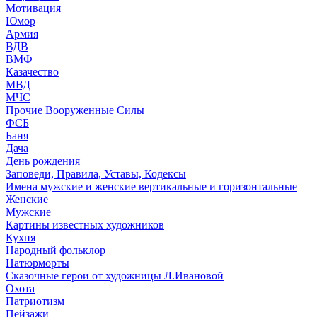
Мотивация
Юмор
Армия
ВДВ
ВМФ
Казачество
МВД
МЧС
Прочие Вооруженные Силы
ФСБ
Баня
Дача
День рождения
Заповеди, Правила, Уставы, Кодексы
Имена мужские и женские вертикальные и горизонтальные
Женские
Мужские
Картины известных художников
Кухня
Народный фольклор
Натюрморты
Сказочные герои от художницы Л.Ивановой
Охота
Патриотизм
Пейзажи