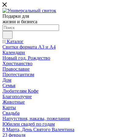
Подарки для
жизни и бизнеса
Каталог
Свитки формата А3 и А4
Календари
Новый год, Рождество
Христианство
Православие
Протестантизм
Дом
Семья
Любителям Кофе
Благополучие
Животные
Карты
Свадьба
Напутствия, наказы, пожелания
Юбилеи свадеб по годам
8 Марта, День Святого Валентина
23 февраля