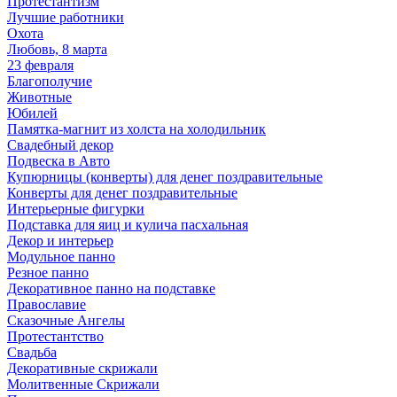
Протестантизм
Лучшие работники
Охота
Любовь, 8 марта
23 февраля
Благополучие
Животные
Юбилей
Памятка-магнит из холста на холодильник
Свадебный декор
Подвеска в Авто
Купюрницы (конверты) для денег поздравительные
Конверты для денег поздравительные
Интерьерные фигурки
Подставка для яиц и кулича пасхальная
Декор и интерьер
Модульное панно
Резное панно
Декоративное панно на подставке
Православие
Сказочные Ангелы
Протестантство
Свадьба
Декоративные скрижали
Молитвенные Скрижали