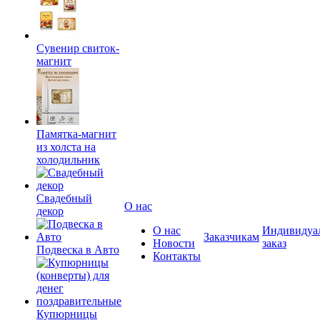
Сувенир свиток-
магнит
Памятка-магнит
из холста на
холодильник
Свадебный
О нас
декор
О нас
Индивидуа
Заказчикам
Новости
заказ
Подвеска в Авто
Контакты
Купюрницы