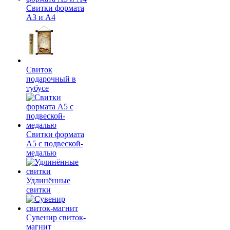
Свитки формата
А3 и А4
Свиток
подарочный в
тубусе
Свитки формата
А5 с подвеской-
медалью
Удлинённые
свитки
Сувенир свиток-
магнит