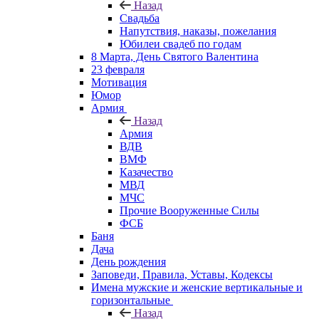
Назад
Свадьба
Напутствия, наказы, пожелания
Юбилеи свадеб по годам
8 Марта, День Святого Валентина
23 февраля
Мотивация
Юмор
Армия
Назад
Армия
ВДВ
ВМФ
Казачество
МВД
МЧС
Прочие Вооруженные Силы
ФСБ
Баня
Дача
День рождения
Заповеди, Правила, Уставы, Кодексы
Имена мужские и женские вертикальные и
горизонтальные
Назад