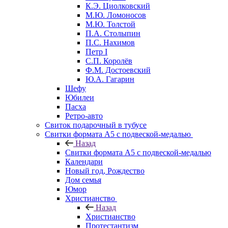
К.Э. Циолковский
М.Ю. Ломоносов
М.Ю. Толстой
П.А. Столыпин
П.С. Нахимов
Петр I
С.П. Королёв
Ф.М. Достоевский
Ю.А. Гагарин
Шефу
Юбилеи
Пасха
Ретро-авто
Свиток подарочный в тубусе
Свитки формата А5 с подвеской-медалью
Назад
Свитки формата А5 с подвеской-медалью
Календари
Новый год, Рождество
Дом семья
Юмор
Христианство
Назад
Христианство
Протестантизм