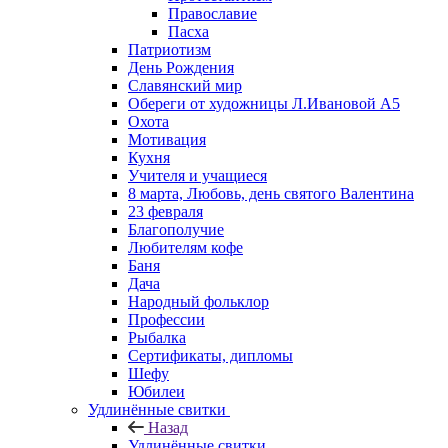
Православие
Пасха
Патриотизм
День Рождения
Славянский мир
Обереги от художницы Л.Ивановой А5
Охота
Мотивация
Кухня
Учителя и учащиеся
8 марта, Любовь, день святого Валентина
23 февраля
Благополучие
Любителям кофе
Баня
Дача
Народный фольклор
Профессии
Рыбалка
Сертификаты, дипломы
Шефу
Юбилеи
Удлинённые свитки
Назад
Удлинённые свитки