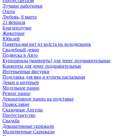
Протестантизм
Лучшие работники
Охота
Любовь, 8 марта
23 февраля
Благополучие
Животные
Юбилей
Памятка-магнит из холста на холодильник
Свадебный декор
Подвеска в Авто
Купюрницы (конверты) для денег поздравительные
Конверты для денег поздравительные
Интерьерные фигурки
Подставка для яиц и кулича пасхальная
Декор и интерьер
Модульное панно
Резное панно
Декоративное панно на подставке
Православие
Сказочные Ангелы
Протестантство
Свадьба
Декоративные скрижали
Молитвенные Скрижали