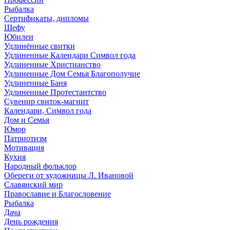
Рыбалка
Сертификаты, дипломы
Шефу
Юбилеи
Удлинённые свитки
Удлиненные Календари Символ года
Удлиненные Христианство
Удлиненные Дом Семья Благополучие
Удлиненные Баня
Удлиненные Протестантство
Сувенир свиток-магнит
Календари, Символ года
Дом и Семья
Юмор
Патриотизм
Мотивация
Кухня
Народный фольклор
Обереги от художницы Л. Ивановой
Славянский мир
Православие и Благословение
Рыбалка
Дача
День рождения