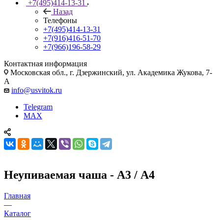
+7(495)414-13-31
Назад
Телефоны
+7(495)414-13-31
+7(916)416-51-70
+7(966)196-58-29
Контактная информация
Московская обл., г. Дзержинский, ул. Академика Жукова, 7-
А
info@usvitok.ru
Telegram
MAX
Неупиваемая чаша - А3 / А4
Главная
—
Каталог