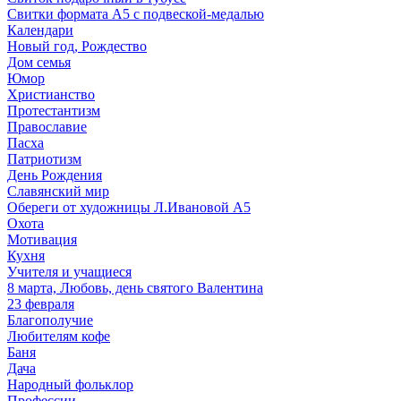
Свитки формата А5 с подвеской-медалью
Календари
Новый год, Рождество
Дом семья
Юмор
Христианство
Протестантизм
Православие
Пасха
Патриотизм
День Рождения
Славянский мир
Обереги от художницы Л.Ивановой А5
Охота
Мотивация
Кухня
Учителя и учащиеся
8 марта, Любовь, день святого Валентина
23 февраля
Благополучие
Любителям кофе
Баня
Дача
Народный фольклор
Профессии