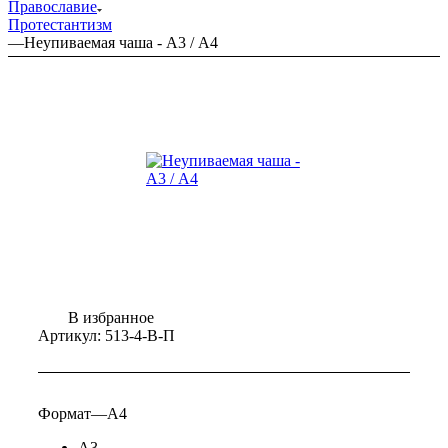
Православие
Протестантизм
—
Неупиваемая чаша - А3 / А4
В избранное
Артикул:
513-4-В-П
Формат
—
А4
А3