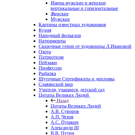
Имена мужские и женские
вертикальные и горизонтальные
Женские
Мужские
Картины известных художников
Кухня
Народный фольклор
Натюрморты
Сказочные герои от художницы Л.Ивановой
Охота
Патриотизм
Пейзажи
Профессии
Рыбалка
Шуточные Сертификаты и дипломы
Славянский мир
Учителя, учащиеся, детский сад
Цитаты Великих Людей
Назад
Цитаты Великих Людей
А.В. Суворов
А.П. Чехов
А.С. Пушкин
Александр III
В.В. Путин