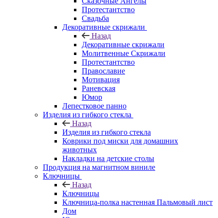
Сказочные Ангелы
Протестантство
Свадьба
Декоративные скрижали
Назад
Декоративные скрижали
Молитвенные Скрижали
Протестантство
Православие
Мотивация
Раневская
Юмор
Лепестковое панно
Изделия из гибкого стекла
Назад
Изделия из гибкого стекла
Коврики под миски для домашних
животных
Накладки на детские столы
Продукция на магнитном виниле
Ключницы
Назад
Ключницы
Ключница-полка настенная Пальмовый лист
Дом