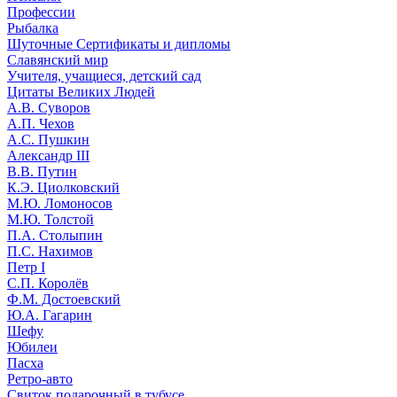
Профессии
Рыбалка
Шуточные Сертификаты и дипломы
Славянский мир
Учителя, учащиеся, детский сад
Цитаты Великих Людей
А.В. Суворов
А.П. Чехов
А.С. Пушкин
Александр III
В.В. Путин
К.Э. Циолковский
М.Ю. Ломоносов
М.Ю. Толстой
П.А. Столыпин
П.С. Нахимов
Петр I
С.П. Королёв
Ф.М. Достоевский
Ю.А. Гагарин
Шефу
Юбилеи
Пасха
Ретро-авто
Свиток подарочный в тубусе