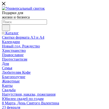
Подарки для
жизни и бизнеса
Каталог
Свитки формата А3 и А4
Календари
Новый год, Рождество
Христианство
Православие
Протестантизм
Дом
Семья
Любителям Кофе
Благополучие
Животные
Карты
Свадьба
Напутствия, наказы, пожелания
Юбилеи свадеб по годам
8 Марта, День Святого Валентина
23 февраля