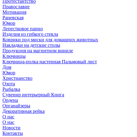
Протестантство
Православие
Мотивация
Раневская
Юмор
Лепестковое панно
Изделия из гибкого стекла
Коврики под миски для домашних животных
Накладки на детские столы
Продукция на магнитном виниле
Ключницы
Ключница-полка настенная Пальмовый лист
Дом
Юмор
Христианство
Охота
Рыбалка
Сувенир интерьерный Книга
Ордена
Органайзеры
Декоративная рейка
О нас
О нас
Новости
Контакты