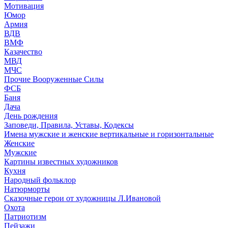
Мотивация
Юмор
Армия
ВДВ
ВМФ
Казачество
МВД
МЧС
Прочие Вооруженные Силы
ФСБ
Баня
Дача
День рождения
Заповеди, Правила, Уставы, Кодексы
Имена мужские и женские вертикальные и горизонтальные
Женские
Мужские
Картины известных художников
Кухня
Народный фольклор
Натюрморты
Сказочные герои от художницы Л.Ивановой
Охота
Патриотизм
Пейзажи