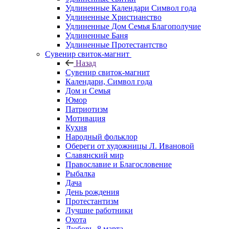
Удлиненные Календари Символ года
Удлиненные Христианство
Удлиненные Дом Семья Благополучие
Удлиненные Баня
Удлиненные Протестантство
Сувенир свиток-магнит
Назад
Сувенир свиток-магнит
Календари, Символ года
Дом и Семья
Юмор
Патриотизм
Мотивация
Кухня
Народный фольклор
Обереги от художницы Л. Ивановой
Славянский мир
Православие и Благословение
Рыбалка
Дача
День рождения
Протестантизм
Лучшие работники
Охота
Любовь, 8 марта