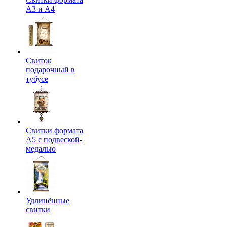
А3 и А4
Свиток
подарочный в
тубусе
Свитки формата
А5 с подвеской-
медалью
Удлинённые
свитки