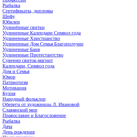
Рыбалка
Сертификаты, дипломы
Шефу
Юбилеи
Удлинённые свитки
Удлиненные Календари Символ года
Удлиненные Христианство
Удлиненные Дом Семья Благополучие
Удлиненные Баня
Удлиненные Протестантство
Сувенир свиток-магнит
Календари, Символ года
Дом и Семья
Юмор
Патриотизм
Мотивация
Кухня
Народный фольклор
Обереги от художницы Л. Ивановой
Славянский мир
Православие и Благословение
Рыбалка
Дача
День рождения