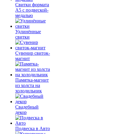
Свитки формата
А5 с подвеской-
медалью
Удлинённые
свитки
Сувенир свиток-
магнит
Памятка-магнит
из холста на
холодильник
Свадебный
декор
Подвеска в Авто