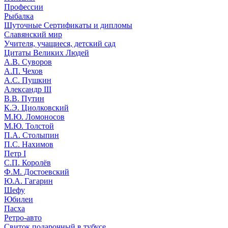
Профессии
Рыбалка
Шуточные Сертификаты и дипломы
Славянский мир
Учителя, учащиеся, детский сад
Цитаты Великих Людей
А.В. Суворов
А.П. Чехов
А.С. Пушкин
Александр III
В.В. Путин
К.Э. Циолковский
М.Ю. Ломоносов
М.Ю. Толстой
П.А. Столыпин
П.С. Нахимов
Петр I
С.П. Королёв
Ф.М. Достоевский
Ю.А. Гагарин
Шефу
Юбилеи
Пасха
Ретро-авто
Свиток подарочный в тубусе