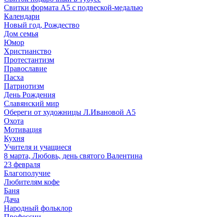
Свитки формата А5 с подвеской-медалью
Календари
Новый год, Рождество
Дом семья
Юмор
Христианство
Протестантизм
Православие
Пасха
Патриотизм
День Рождения
Славянский мир
Обереги от художницы Л.Ивановой А5
Охота
Мотивация
Кухня
Учителя и учащиеся
8 марта, Любовь, день святого Валентина
23 февраля
Благополучие
Любителям кофе
Баня
Дача
Народный фольклор
Профессии