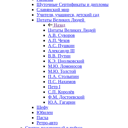
Шуточные Сертификаты и дипломы
Славянский мир
Учителя, учащиеся, детский сад
Цитаты Великих Людей
Назад
Цитаты Великих Людей
А.В. Суворов
А.П. Чехов
А.С. Пушкин
Александр III
В.В. Путин
К.Э. Циолковский
М.Ю. Ломоносов
М.Ю. Толстой
П.А. Столыпин
П.С. Нахимов
Петр I
С.П. Королёв
Ф.М. Достоевский
Ю.А. Гагарин
Шефу
Юбилеи
Пасха
Ретро-авто
Свиток подарочный в тубусе