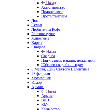
Назад
Христианство
Православие
Протестантизм
Дом
Семья
Любителям Кофе
Благополучие
Животные
Карты
Свадьба
Назад
Свадьба
Напутствия, наказы, пожелания
Юбилеи свадеб по годам
8 Марта, День Святого Валентина
23 февраля
Мотивация
Юмор
Армия
Назад
Армия
ВДВ
ВМФ
Казачество