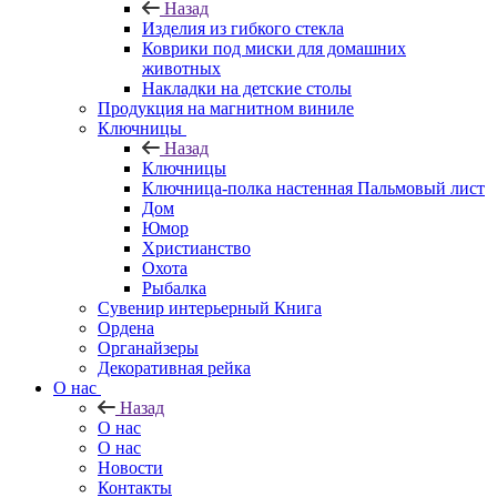
Назад
Изделия из гибкого стекла
Коврики под миски для домашних
животных
Накладки на детские столы
Продукция на магнитном виниле
Ключницы
Назад
Ключницы
Ключница-полка настенная Пальмовый лист
Дом
Юмор
Христианство
Охота
Рыбалка
Сувенир интерьерный Книга
Ордена
Органайзеры
Декоративная рейка
О нас
Назад
О нас
О нас
Новости
Контакты