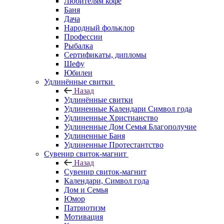
Любителям кофе
Баня
Дача
Народный фольклор
Профессии
Рыбалка
Сертификаты, дипломы
Шефу
Юбилеи
Удлинённые свитки
Назад
Удлинённые свитки
Удлиненные Календари Символ года
Удлиненные Христианство
Удлиненные Дом Семья Благополучие
Удлиненные Баня
Удлиненные Протестантство
Сувенир свиток-магнит
Назад
Сувенир свиток-магнит
Календари, Символ года
Дом и Семья
Юмор
Патриотизм
Мотивация