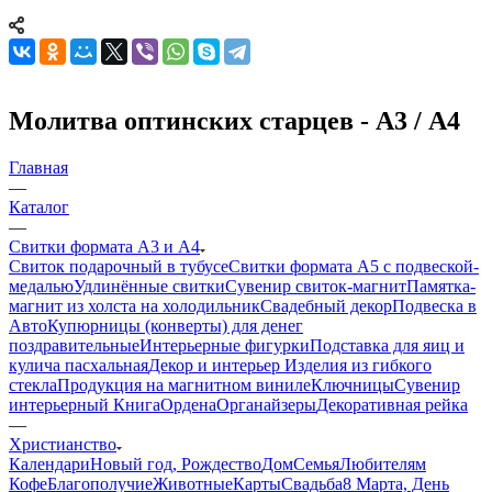
Молитва оптинских старцев - А3 / А4
Главная
—
Каталог
—
Свитки формата А3 и А4
Свиток подарочный в тубусе
Свитки формата А5 с подвеской-
медалью
Удлинённые свитки
Сувенир свиток-магнит
Памятка-
магнит из холста на холодильник
Свадебный декор
Подвеска в
Авто
Купюрницы (конверты) для денег
поздравительные
Интерьерные фигурки
Подставка для яиц и
кулича пасхальная
Декор и интерьер
Изделия из гибкого
стекла
Продукция на магнитном виниле
Ключницы
Сувенир
интерьерный Книга
Ордена
Органайзеры
Декоративная рейка
—
Христианство
Календари
Новый год, Рождество
Дом
Семья
Любителям
Кофе
Благополучие
Животные
Карты
Свадьба
8 Марта, День