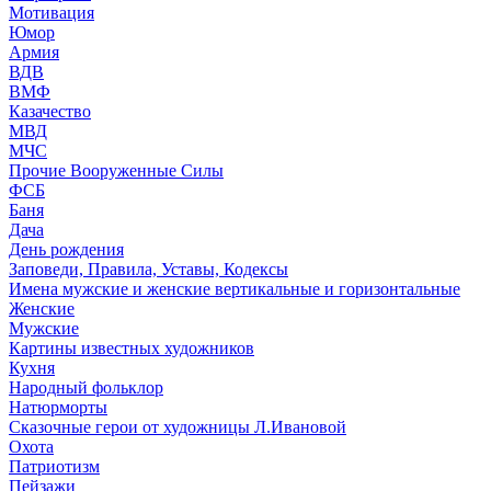
Мотивация
Юмор
Армия
ВДВ
ВМФ
Казачество
МВД
МЧС
Прочие Вооруженные Силы
ФСБ
Баня
Дача
День рождения
Заповеди, Правила, Уставы, Кодексы
Имена мужские и женские вертикальные и горизонтальные
Женские
Мужские
Картины известных художников
Кухня
Народный фольклор
Натюрморты
Сказочные герои от художницы Л.Ивановой
Охота
Патриотизм
Пейзажи