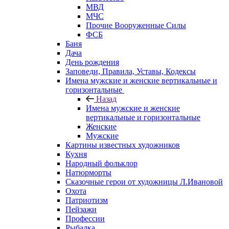
МВД
МЧС
Прочие Вооруженные Силы
ФСБ
Баня
Дача
День рождения
Заповеди, Правила, Уставы, Кодексы
Имена мужские и женские вертикальные и
горизонтальные
Назад
Имена мужские и женские
вертикальные и горизонтальные
Женские
Мужские
Картины известных художников
Кухня
Народный фольклор
Натюрморты
Сказочные герои от художницы Л.Ивановой
Охота
Патриотизм
Пейзажи
Профессии
Рыбалка