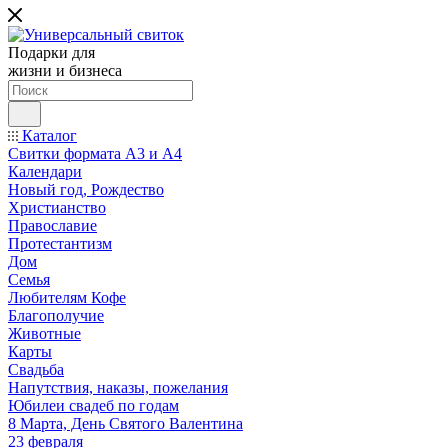
Подарки для
жизни и бизнеса
Каталог
Свитки формата А3 и А4
Календари
Новый год, Рождество
Христианство
Православие
Протестантизм
Дом
Семья
Любителям Кофе
Благополучие
Животные
Карты
Свадьба
Напутствия, наказы, пожелания
Юбилеи свадеб по годам
8 Марта, День Святого Валентина
23 февраля