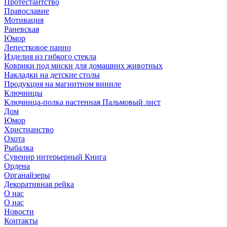
Протестантство
Православие
Мотивация
Раневская
Юмор
Лепестковое панно
Изделия из гибкого стекла
Коврики под миски для домашних животных
Накладки на детские столы
Продукция на магнитном виниле
Ключницы
Ключница-полка настенная Пальмовый лист
Дом
Юмор
Христианство
Охота
Рыбалка
Сувенир интерьерный Книга
Ордена
Органайзеры
Декоративная рейка
О нас
О нас
Новости
Контакты