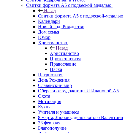
Свитки формата А5 с подвеской-медалью
Назад
Свитки формата А5 с подвеской-медалью
Календари
Новый год, Рождество
Дом семья
Юмор
Христианство
Назад
Христианство
Протестантизм
Православие
Пасха
Патриотизм
День Рождения
Славянский мир
Обереги от художницы Л.Ивановой А5
Охота
Мотивация
Кухня
Учителя и учащиеся
8 марта, Любовь, день святого Валентина
23 февраля
Благополучие