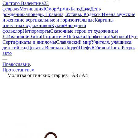
Святого Валентина
23
февраля
Мотивация
Юмор
Армия
Баня
Дача
День
рождения
Заповеди, Правила, Уставы, Кодексы
Имена мужские
и женские вертикальные и горизонтальные
Картины
известных художников
Кухня
Народный
фольклор
Натюрморты
Сказочные герои от художницы
Л.Ивановой
Охота
Патриотизм
Пейзажи
Профессии
Рыбалка
Шут
Сертификаты и дипломы
Славянский мир
Учителя, учащиеся,
детский сад
Цитаты Великих Людей
Шефу
Юбилеи
Пасха
Ретро-
авто
—
Православие
Протестантизм
—
Молитва оптинских старцев - А3 / А4