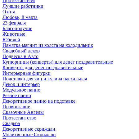
Протестантизм
Лучшие работники
Охота
Любовь, 8 марта
23 февраля
Благополучие
Животные
Юбилей
Памятка-магнит из холста на холодильник
Свадебный декор
Подвеска в Авто
Купюрницы (конверты) для денег поздравительные
Конверты для денег поздравительные
Интерьерные фигурки
Подставка для яиц и кулича пасхальная
Декор и интерьер
Модульное панно
Резное панно
Декоративное панно на подставке
Православие
Сказочные Ангелы
Протестантство
Свадьба
Декоративные скрижали
Молитвенные Скрижали