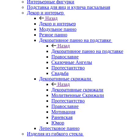
Интерьерные фигурки
Подставка для яиц и кулича пасхальная
Декор и интерьер
Назад
Декор и интерьер
Модульное панно
Резное панно
Декоративное панно на подставке
Назад
Декоративное панно на подставке
Православие
Сказочные Ангелы
Протестантство
Свадьба
Декоративные скрижали
Назад
Декоративные скрижали
Молитвенные Скрижали
Протестантство
Православие
Мотивация
Раневская
Юмор
Лепестковое панно
Изделия из гибкого стекла