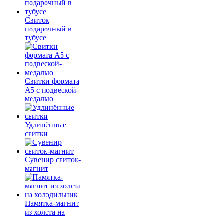
Свиток
подарочный в
тубусе
Свитки формата
А5 с подвеской-
медалью
Удлинённые
свитки
Сувенир свиток-
магнит
Памятка-магнит
из холста на