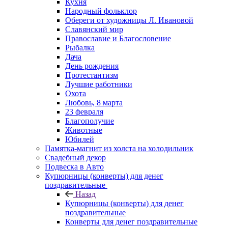
Кухня
Народный фольклор
Обереги от художницы Л. Ивановой
Славянский мир
Православие и Благословение
Рыбалка
Дача
День рождения
Протестантизм
Лучшие работники
Охота
Любовь, 8 марта
23 февраля
Благополучие
Животные
Юбилей
Памятка-магнит из холста на холодильник
Свадебный декор
Подвеска в Авто
Купюрницы (конверты) для денег
поздравительные
Назад
Купюрницы (конверты) для денег
поздравительные
Конверты для денег поздравительные