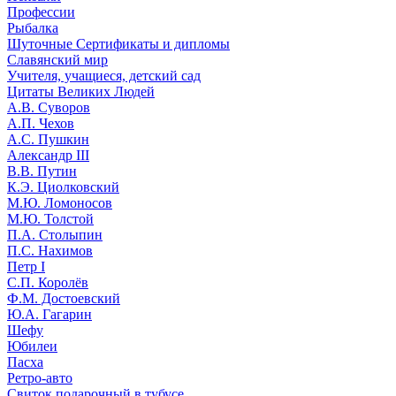
Профессии
Рыбалка
Шуточные Сертификаты и дипломы
Славянский мир
Учителя, учащиеся, детский сад
Цитаты Великих Людей
А.В. Суворов
А.П. Чехов
А.С. Пушкин
Александр III
В.В. Путин
К.Э. Циолковский
М.Ю. Ломоносов
М.Ю. Толстой
П.А. Столыпин
П.С. Нахимов
Петр I
С.П. Королёв
Ф.М. Достоевский
Ю.А. Гагарин
Шефу
Юбилеи
Пасха
Ретро-авто
Свиток подарочный в тубусе