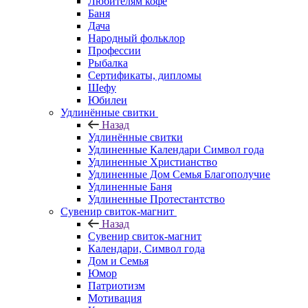
Любителям кофе
Баня
Дача
Народный фольклор
Профессии
Рыбалка
Сертификаты, дипломы
Шефу
Юбилеи
Удлинённые свитки
Назад
Удлинённые свитки
Удлиненные Календари Символ года
Удлиненные Христианство
Удлиненные Дом Семья Благополучие
Удлиненные Баня
Удлиненные Протестантство
Сувенир свиток-магнит
Назад
Сувенир свиток-магнит
Календари, Символ года
Дом и Семья
Юмор
Патриотизм
Мотивация