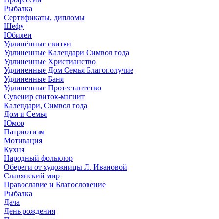
Рыбалка
Сертификаты, дипломы
Шефу
Юбилеи
Удлинённые свитки
Удлиненные Календари Символ года
Удлиненные Христианство
Удлиненные Дом Семья Благополучие
Удлиненные Баня
Удлиненные Протестантство
Сувенир свиток-магнит
Календари, Символ года
Дом и Семья
Юмор
Патриотизм
Мотивация
Кухня
Народный фольклор
Обереги от художницы Л. Ивановой
Славянский мир
Православие и Благословение
Рыбалка
Дача
День рождения