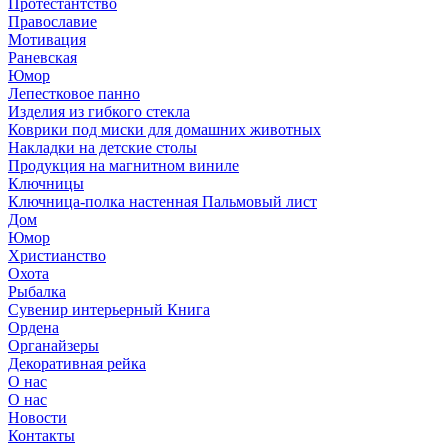
Протестантство
Православие
Мотивация
Раневская
Юмор
Лепестковое панно
Изделия из гибкого стекла
Коврики под миски для домашних животных
Накладки на детские столы
Продукция на магнитном виниле
Ключницы
Ключница-полка настенная Пальмовый лист
Дом
Юмор
Христианство
Охота
Рыбалка
Сувенир интерьерный Книга
Ордена
Органайзеры
Декоративная рейка
О нас
О нас
Новости
Контакты