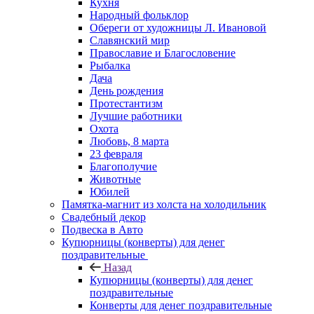
Кухня
Народный фольклор
Обереги от художницы Л. Ивановой
Славянский мир
Православие и Благословение
Рыбалка
Дача
День рождения
Протестантизм
Лучшие работники
Охота
Любовь, 8 марта
23 февраля
Благополучие
Животные
Юбилей
Памятка-магнит из холста на холодильник
Свадебный декор
Подвеска в Авто
Купюрницы (конверты) для денег
поздравительные
Назад
Купюрницы (конверты) для денег
поздравительные
Конверты для денег поздравительные