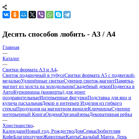
Десять способов любить - А3 / А4
Главная
—
Каталог
—
Свитки формата А3 и А4
Свиток подарочный в тубусе
Свитки формата А5 с подвеской-
медалью
Удлинённые свитки
Сувенир свиток-магнит
Памятка-
магнит из холста на холодильник
Свадебный декор
Подвеска в
Авто
Купюрницы (конверты) для денег
поздравительные
Интерьерные фигурки
Подставка для яиц и
кулича пасхальная
Декор и интерьер
Изделия из гибкого
стекла
Продукция на магнитном виниле
Ключницы
Сувенир
интерьерный Книга
Ордена
Органайзеры
Декоративная рейка
—
Христианство
Календари
Новый год, Рождество
Дом
Семья
Любителям
Кофе
Благополучие
Животные
Карты
Свадьба
8 Марта, День