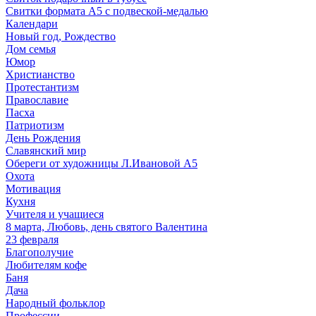
Свитки формата А5 с подвеской-медалью
Календари
Новый год, Рождество
Дом семья
Юмор
Христианство
Протестантизм
Православие
Пасха
Патриотизм
День Рождения
Славянский мир
Обереги от художницы Л.Ивановой А5
Охота
Мотивация
Кухня
Учителя и учащиеся
8 марта, Любовь, день святого Валентина
23 февраля
Благополучие
Любителям кофе
Баня
Дача
Народный фольклор
Профессии