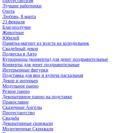
Протестантизм
Лучшие работники
Охота
Любовь, 8 марта
23 февраля
Благополучие
Животные
Юбилей
Памятка-магнит из холста на холодильник
Свадебный декор
Подвеска в Авто
Купюрницы (конверты) для денег поздравительные
Конверты для денег поздравительные
Интерьерные фигурки
Подставка для яиц и кулича пасхальная
Декор и интерьер
Модульное панно
Резное панно
Декоративное панно на подставке
Православие
Сказочные Ангелы
Протестантство
Свадьба
Декоративные скрижали
Молитвенные Скрижали