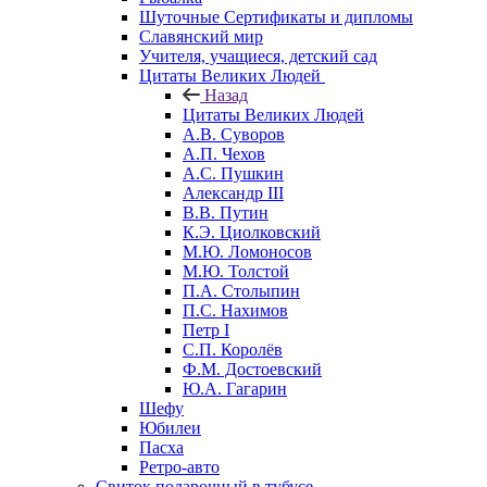
Шуточные Сертификаты и дипломы
Славянский мир
Учителя, учащиеся, детский сад
Цитаты Великих Людей
Назад
Цитаты Великих Людей
А.В. Суворов
А.П. Чехов
А.С. Пушкин
Александр III
В.В. Путин
К.Э. Циолковский
М.Ю. Ломоносов
М.Ю. Толстой
П.А. Столыпин
П.С. Нахимов
Петр I
С.П. Королёв
Ф.М. Достоевский
Ю.А. Гагарин
Шефу
Юбилеи
Пасха
Ретро-авто
Свиток подарочный в тубусе