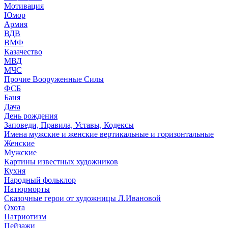
Мотивация
Юмор
Армия
ВДВ
ВМФ
Казачество
МВД
МЧС
Прочие Вооруженные Силы
ФСБ
Баня
Дача
День рождения
Заповеди, Правила, Уставы, Кодексы
Имена мужские и женские вертикальные и горизонтальные
Женские
Мужские
Картины известных художников
Кухня
Народный фольклор
Натюрморты
Сказочные герои от художницы Л.Ивановой
Охота
Патриотизм
Пейзажи