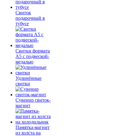
Свиток
подарочный в
тубусе
Свитки формата
А5 с подвеской-
медалью
Удлинённые
свитки
Сувенир свиток-
магнит
Памятка-магнит
из холста на