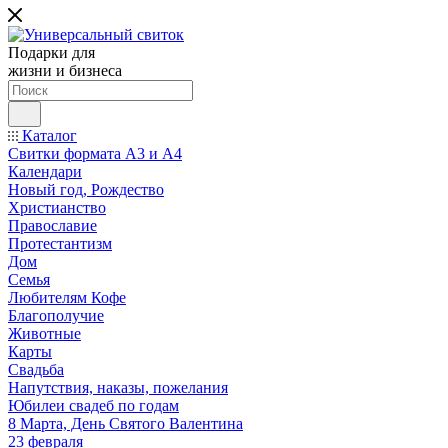
Подарки для
жизни и бизнеса
Каталог
Свитки формата А3 и А4
Календари
Новый год, Рождество
Христианство
Православие
Протестантизм
Дом
Семья
Любителям Кофе
Благополучие
Животные
Карты
Свадьба
Напутствия, наказы, пожелания
Юбилеи свадеб по годам
8 Марта, День Святого Валентина
23 февраля