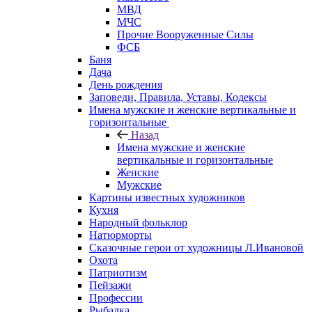
МВД
МЧС
Прочие Вооруженные Силы
ФСБ
Баня
Дача
День рождения
Заповеди, Правила, Уставы, Кодексы
Имена мужские и женские вертикальные и
горизонтальные
Назад
Имена мужские и женские
вертикальные и горизонтальные
Женские
Мужские
Картины известных художников
Кухня
Народный фольклор
Натюрморты
Сказочные герои от художницы Л.Ивановой
Охота
Патриотизм
Пейзажи
Профессии
Рыбалка