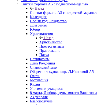
Свитки формата А5 с подвеской-медалью
Назад
Свитки формата А5 с подвеской-медалью
Календари
Новый год, Рождество
Дом семья
Юмор
Христианство
Назад
Христианство
Протестантизм
Православие
Пасха
Патриотизм
День Рождения
Славянский мир
Обереги от художницы Л.Ивановой А5
Охота
Мотивация
Кухня
Учителя и учащиеся
8 марта, Любовь, день святого Валентина
23 февраля
Благополучие