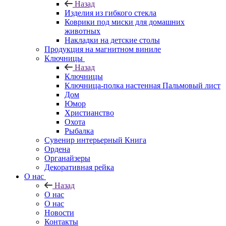
Назад
Изделия из гибкого стекла
Коврики под миски для домашних
животных
Накладки на детские столы
Продукция на магнитном виниле
Ключницы
Назад
Ключницы
Ключница-полка настенная Пальмовый лист
Дом
Юмор
Христианство
Охота
Рыбалка
Сувенир интерьерный Книга
Ордена
Органайзеры
Декоративная рейка
О нас
Назад
О нас
О нас
Новости
Контакты