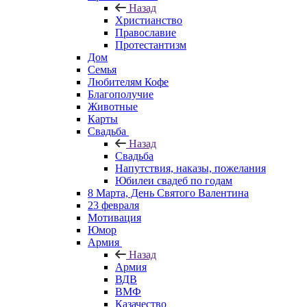
Назад
Христианство
Православие
Протестантизм
Дом
Семья
Любителям Кофе
Благополучие
Животные
Карты
Свадьба
Назад
Свадьба
Напутствия, наказы, пожелания
Юбилеи свадеб по годам
8 Марта, День Святого Валентина
23 февраля
Мотивация
Юмор
Армия
Назад
Армия
ВДВ
ВМФ
Казачество