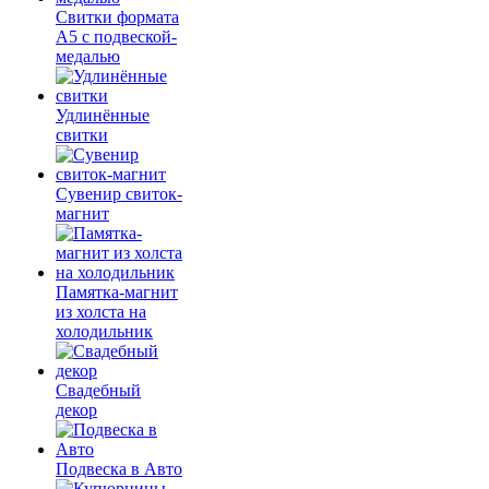
Свитки формата
А5 с подвеской-
медалью
Удлинённые
свитки
Сувенир свиток-
магнит
Памятка-магнит
из холста на
холодильник
Свадебный
декор
Подвеска в Авто