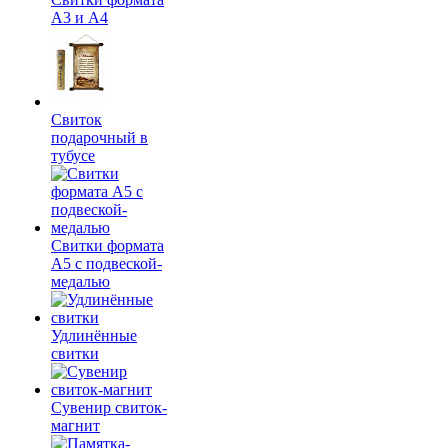
А3 и А4
Свиток
подарочный в
тубусе
Свитки формата
А5 с подвеской-
медалью
Удлинённые
свитки
Сувенир свиток-
магнит