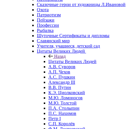
Сказочные герои от художницы Л.Ивановой
Охота
Патриотизм
Пейзажи
Профессии
Рыбалка
Шуточные Сертификаты и дипломы
Славянский мир
Учителя, учащиеся, детский сад
Цитаты Великих Людей
Назад
Цитаты Великих Людей
А.В. Суворов
А.П. Чехов
А.С. Пушкин
Александр III
В.В. Путин
К.Э. Циолковский
М.Ю. Ломоносов
М.Ю. Толстой
П.А. Столыпин
П.С. Нахимов
Петр I
С.П. Королёв
Ф.М. Достоевский