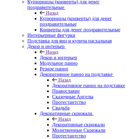
Купюрницы (конверты) для денег
поздравительные
Назад
Купюрницы (конверты) для денег
поздравительные
Конверты для денег поздравительные
Интерьерные фигурки
Подставка для яиц и кулича пасхальная
Декор и интерьер
Назад
Декор и интерьер
Модульное панно
Резное панно
Декоративное панно на подставке
Назад
Декоративное панно на подставке
Православие
Сказочные Ангелы
Протестантство
Свадьба
Декоративные скрижали
Назад
Декоративные скрижали
Молитвенные Скрижали
Протестантство