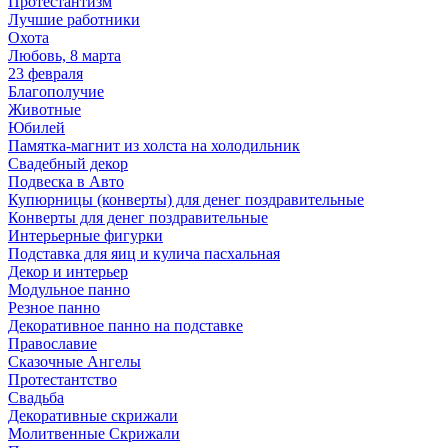
Протестантизм
Лучшие работники
Охота
Любовь, 8 марта
23 февраля
Благополучие
Животные
Юбилей
Памятка-магнит из холста на холодильник
Свадебный декор
Подвеска в Авто
Купюрницы (конверты) для денег поздравительные
Конверты для денег поздравительные
Интерьерные фигурки
Подставка для яиц и кулича пасхальная
Декор и интерьер
Модульное панно
Резное панно
Декоративное панно на подставке
Православие
Сказочные Ангелы
Протестантство
Свадьба
Декоративные скрижали
Молитвенные Скрижали