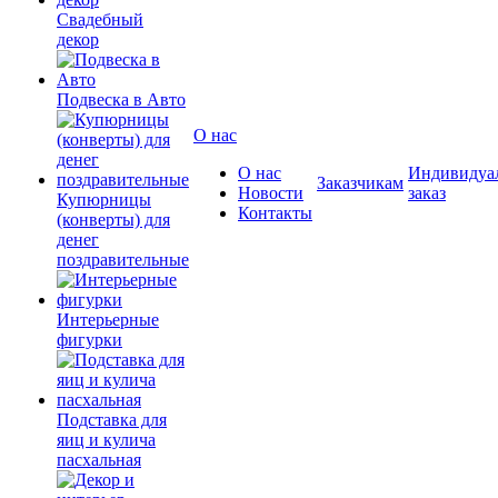
Свадебный
декор
Подвеска в Авто
О нас
О нас
Индивидуа
Заказчикам
Новости
заказ
Купюрницы
Контакты
(конверты) для
денег
поздравительные
Интерьерные
фигурки
Подставка для
яиц и кулича
пасхальная