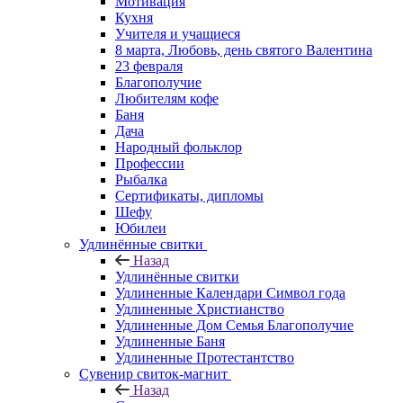
Мотивация
Кухня
Учителя и учащиеся
8 марта, Любовь, день святого Валентина
23 февраля
Благополучие
Любителям кофе
Баня
Дача
Народный фольклор
Профессии
Рыбалка
Сертификаты, дипломы
Шефу
Юбилеи
Удлинённые свитки
Назад
Удлинённые свитки
Удлиненные Календари Символ года
Удлиненные Христианство
Удлиненные Дом Семья Благополучие
Удлиненные Баня
Удлиненные Протестантство
Сувенир свиток-магнит
Назад