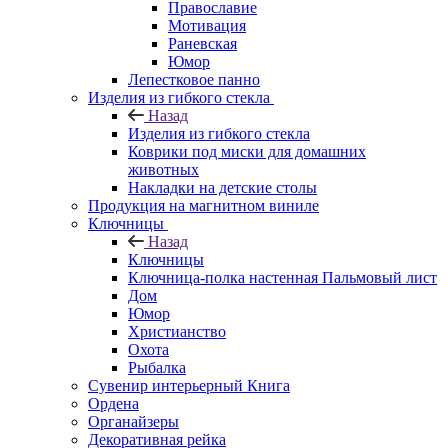
Православие
Мотивация
Раневская
Юмор
Лепестковое панно
Изделия из гибкого стекла
Назад
Изделия из гибкого стекла
Коврики под миски для домашних
животных
Накладки на детские столы
Продукция на магнитном виниле
Ключницы
Назад
Ключницы
Ключница-полка настенная Пальмовый лист
Дом
Юмор
Христианство
Охота
Рыбалка
Сувенир интерьерный Книга
Ордена
Органайзеры
Декоративная рейка