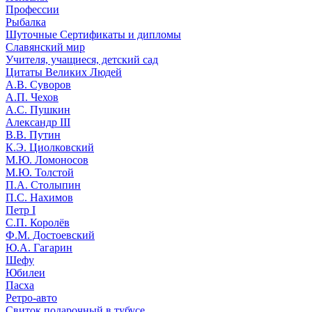
Профессии
Рыбалка
Шуточные Сертификаты и дипломы
Славянский мир
Учителя, учащиеся, детский сад
Цитаты Великих Людей
А.В. Суворов
А.П. Чехов
А.С. Пушкин
Александр III
В.В. Путин
К.Э. Циолковский
М.Ю. Ломоносов
М.Ю. Толстой
П.А. Столыпин
П.С. Нахимов
Петр I
С.П. Королёв
Ф.М. Достоевский
Ю.А. Гагарин
Шефу
Юбилеи
Пасха
Ретро-авто
Свиток подарочный в тубусе