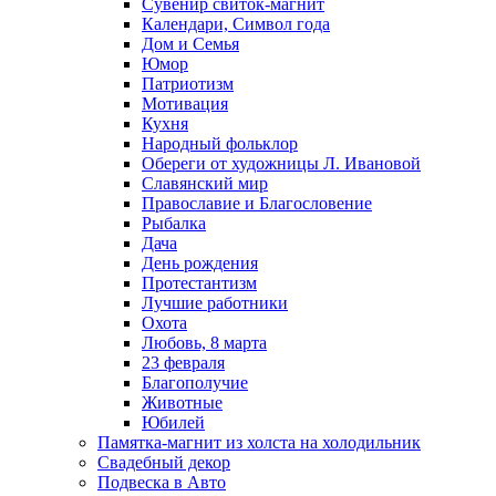
Сувенир свиток-магнит
Календари, Символ года
Дом и Семья
Юмор
Патриотизм
Мотивация
Кухня
Народный фольклор
Обереги от художницы Л. Ивановой
Славянский мир
Православие и Благословение
Рыбалка
Дача
День рождения
Протестантизм
Лучшие работники
Охота
Любовь, 8 марта
23 февраля
Благополучие
Животные
Юбилей
Памятка-магнит из холста на холодильник
Свадебный декор
Подвеска в Авто