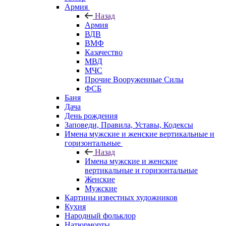
Армия
Назад
Армия
ВДВ
ВМФ
Казачество
МВД
МЧС
Прочие Вооруженные Силы
ФСБ
Баня
Дача
День рождения
Заповеди, Правила, Уставы, Кодексы
Имена мужские и женские вертикальные и
горизонтальные
Назад
Имена мужские и женские
вертикальные и горизонтальные
Женские
Мужские
Картины известных художников
Кухня
Народный фольклор
Натюрморты