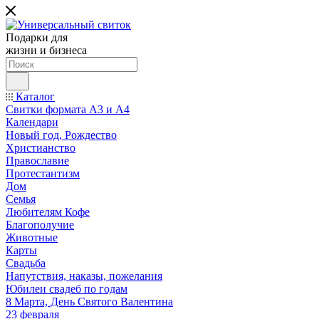
Подарки для
жизни и бизнеса
Каталог
Свитки формата А3 и А4
Календари
Новый год, Рождество
Христианство
Православие
Протестантизм
Дом
Семья
Любителям Кофе
Благополучие
Животные
Карты
Свадьба
Напутствия, наказы, пожелания
Юбилеи свадеб по годам
8 Марта, День Святого Валентина
23 февраля