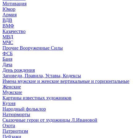
Мотивация
Юмор
Армия
ВДВ
ВМФ
Казачество
МВД
МЧС
Прочие Вооруженные Силы
ФСБ
Баня
Дача
День рождения
Заповеди, Правила, Уставы, Кодексы
Имена мужские и женские вертикальные и горизонтальные
Женские
Мужские
Картины известных художников
Кухня
Народный фольклор
Натюрморты
Сказочные герои от художницы Л.Ивановой
Охота
Патриотизм
Пейзажи