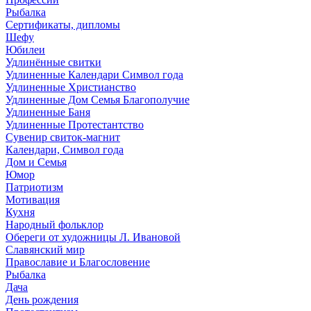
Рыбалка
Сертификаты, дипломы
Шефу
Юбилеи
Удлинённые свитки
Удлиненные Календари Символ года
Удлиненные Христианство
Удлиненные Дом Семья Благополучие
Удлиненные Баня
Удлиненные Протестантство
Сувенир свиток-магнит
Календари, Символ года
Дом и Семья
Юмор
Патриотизм
Мотивация
Кухня
Народный фольклор
Обереги от художницы Л. Ивановой
Славянский мир
Православие и Благословение
Рыбалка
Дача
День рождения