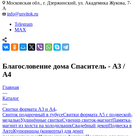
Московская обл., г. Дзержинский, ул. Академика Жукова, 7-
А
info@usvitok.ru
Telegram
MAX
Благословение дома Спаситель - А3 /
А4
Главная
—
Каталог
—
Свитки формата А3 и А4
Свиток подарочный в тубусе
Свитки формата А5 с подвеской-
медалью
Удлинённые свитки
Сувенир свиток-магнит
Памятка-
магнит из холста на холодильник
Свадебный декор
Подвеска в
Авто
Купюрницы (конверты) для денег