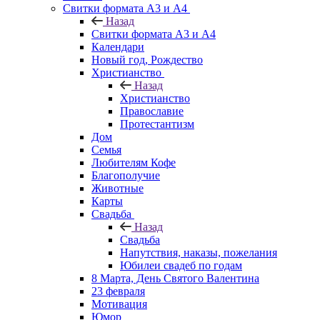
Свитки формата А3 и А4
Назад
Свитки формата А3 и А4
Календари
Новый год, Рождество
Христианство
Назад
Христианство
Православие
Протестантизм
Дом
Семья
Любителям Кофе
Благополучие
Животные
Карты
Свадьба
Назад
Свадьба
Напутствия, наказы, пожелания
Юбилеи свадеб по годам
8 Марта, День Святого Валентина
23 февраля
Мотивация
Юмор