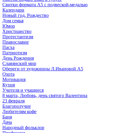
Свитки формата А5 с подвеской-медалью
Календари
Новый год, Рождество
Дом семья
Юмор
Христианство
Протестантизм
Православие
Пасха
Патриотизм
День Рождения
Славянский мир
Обереги от художницы Л.Ивановой А5
Охота
Мотивация
Кухня
Учителя и учащиеся
8 марта, Любовь, день святого Валентина
23 февраля
Благополучие
Любителям кофе
Баня
Дача
Народный фольклор
Профессии