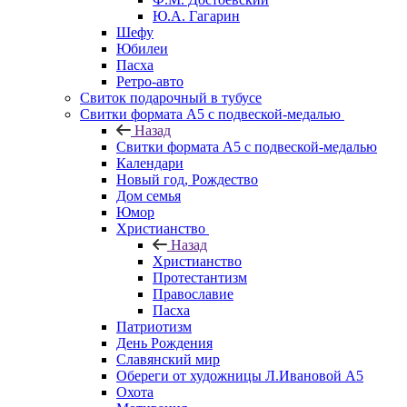
Ю.А. Гагарин
Шефу
Юбилеи
Пасха
Ретро-авто
Свиток подарочный в тубусе
Свитки формата А5 с подвеской-медалью
Назад
Свитки формата А5 с подвеской-медалью
Календари
Новый год, Рождество
Дом семья
Юмор
Христианство
Назад
Христианство
Протестантизм
Православие
Пасха
Патриотизм
День Рождения
Славянский мир
Обереги от художницы Л.Ивановой А5
Охота