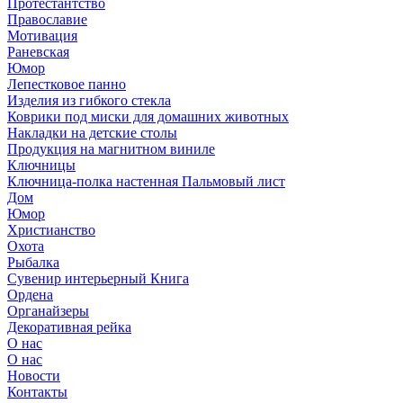
Протестантство
Православие
Мотивация
Раневская
Юмор
Лепестковое панно
Изделия из гибкого стекла
Коврики под миски для домашних животных
Накладки на детские столы
Продукция на магнитном виниле
Ключницы
Ключница-полка настенная Пальмовый лист
Дом
Юмор
Христианство
Охота
Рыбалка
Сувенир интерьерный Книга
Ордена
Органайзеры
Декоративная рейка
О нас
О нас
Новости
Контакты