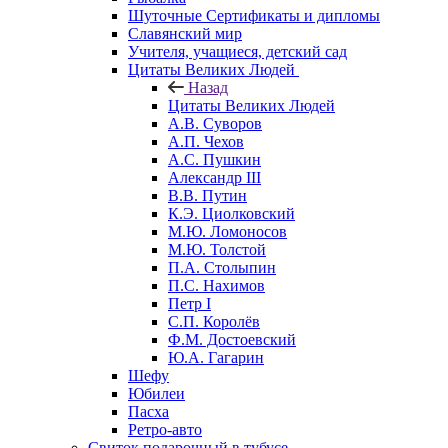
Шуточные Сертификаты и дипломы
Славянский мир
Учителя, учащиеся, детский сад
Цитаты Великих Людей
Назад
Цитаты Великих Людей
А.В. Суворов
А.П. Чехов
А.С. Пушкин
Александр III
В.В. Путин
К.Э. Циолковский
М.Ю. Ломоносов
М.Ю. Толстой
П.А. Столыпин
П.С. Нахимов
Петр I
С.П. Королёв
Ф.М. Достоевский
Ю.А. Гагарин
Шефу
Юбилеи
Пасха
Ретро-авто
Свиток подарочный в тубусе