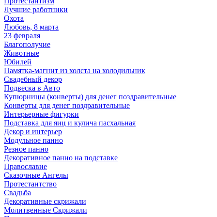
Протестантизм
Лучшие работники
Охота
Любовь, 8 марта
23 февраля
Благополучие
Животные
Юбилей
Памятка-магнит из холста на холодильник
Свадебный декор
Подвеска в Авто
Купюрницы (конверты) для денег поздравительные
Конверты для денег поздравительные
Интерьерные фигурки
Подставка для яиц и кулича пасхальная
Декор и интерьер
Модульное панно
Резное панно
Декоративное панно на подставке
Православие
Сказочные Ангелы
Протестантство
Свадьба
Декоративные скрижали
Молитвенные Скрижали