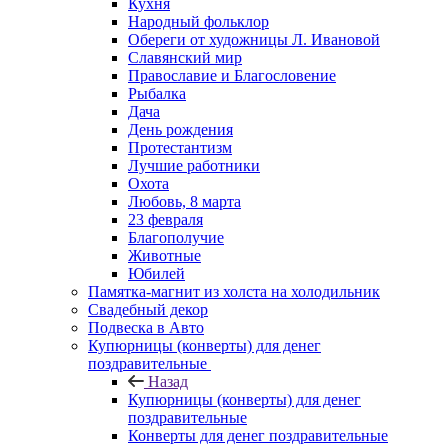
Кухня
Народный фольклор
Обереги от художницы Л. Ивановой
Славянский мир
Православие и Благословение
Рыбалка
Дача
День рождения
Протестантизм
Лучшие работники
Охота
Любовь, 8 марта
23 февраля
Благополучие
Животные
Юбилей
Памятка-магнит из холста на холодильник
Свадебный декор
Подвеска в Авто
Купюрницы (конверты) для денег
поздравительные
Назад
Купюрницы (конверты) для денег
поздравительные
Конверты для денег поздравительные