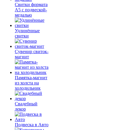
Свитки формата
А5 с подвеской-
медалью
Удлинённые
свитки
Сувенир свиток-
магнит
Памятка-магнит
из холста на
холодильник
Свадебный
декор
Подвеска в Авто