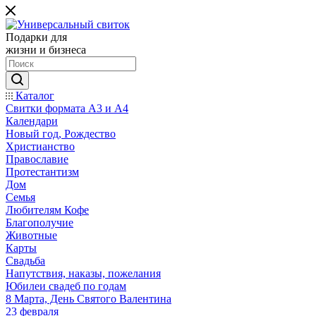
Подарки для
жизни и бизнеса
Каталог
Свитки формата А3 и А4
Календари
Новый год, Рождество
Христианство
Православие
Протестантизм
Дом
Семья
Любителям Кофе
Благополучие
Животные
Карты
Свадьба
Напутствия, наказы, пожелания
Юбилеи свадеб по годам
8 Марта, День Святого Валентина
23 февраля