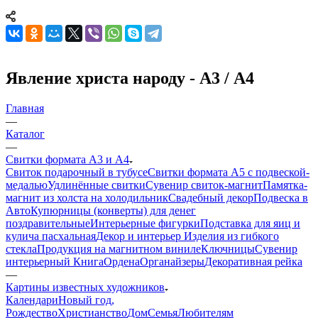
Явление христа народу - А3 / А4
Главная
—
Каталог
—
Свитки формата А3 и А4
Свиток подарочный в тубусе
Свитки формата А5 с подвеской-
медалью
Удлинённые свитки
Сувенир свиток-магнит
Памятка-
магнит из холста на холодильник
Свадебный декор
Подвеска в
Авто
Купюрницы (конверты) для денег
поздравительные
Интерьерные фигурки
Подставка для яиц и
кулича пасхальная
Декор и интерьер
Изделия из гибкого
стекла
Продукция на магнитном виниле
Ключницы
Сувенир
интерьерный Книга
Ордена
Органайзеры
Декоративная рейка
—
Картины известных художников
Календари
Новый год,
Рождество
Христианство
Дом
Семья
Любителям