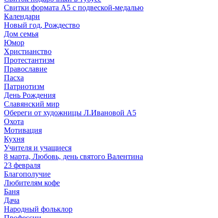
Свитки формата А5 с подвеской-медалью
Календари
Новый год, Рождество
Дом семья
Юмор
Христианство
Протестантизм
Православие
Пасха
Патриотизм
День Рождения
Славянский мир
Обереги от художницы Л.Ивановой А5
Охота
Мотивация
Кухня
Учителя и учащиеся
8 марта, Любовь, день святого Валентина
23 февраля
Благополучие
Любителям кофе
Баня
Дача
Народный фольклор
Профессии