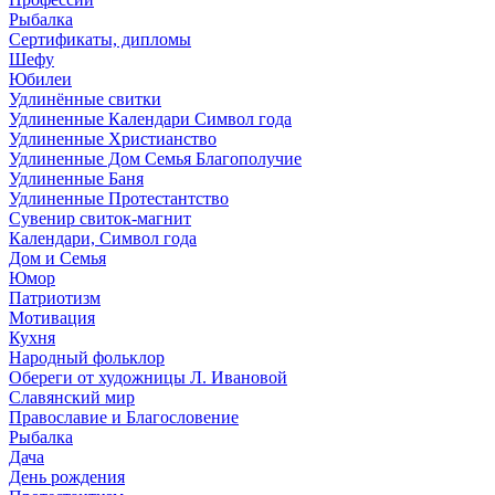
Рыбалка
Сертификаты, дипломы
Шефу
Юбилеи
Удлинённые свитки
Удлиненные Календари Символ года
Удлиненные Христианство
Удлиненные Дом Семья Благополучие
Удлиненные Баня
Удлиненные Протестантство
Сувенир свиток-магнит
Календари, Символ года
Дом и Семья
Юмор
Патриотизм
Мотивация
Кухня
Народный фольклор
Обереги от художницы Л. Ивановой
Славянский мир
Православие и Благословение
Рыбалка
Дача
День рождения