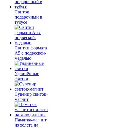
Свиток
подарочный в
тубусе
Свитки формата
А5 с подвеской-
медалью
Удлинённые
свитки
Сувенир свиток-
магнит
Памятка-магнит
из холста на