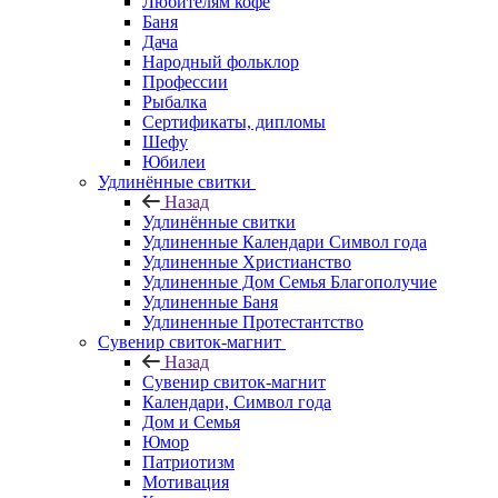
Любителям кофе
Баня
Дача
Народный фольклор
Профессии
Рыбалка
Сертификаты, дипломы
Шефу
Юбилеи
Удлинённые свитки
Назад
Удлинённые свитки
Удлиненные Календари Символ года
Удлиненные Христианство
Удлиненные Дом Семья Благополучие
Удлиненные Баня
Удлиненные Протестантство
Сувенир свиток-магнит
Назад
Сувенир свиток-магнит
Календари, Символ года
Дом и Семья
Юмор
Патриотизм
Мотивация