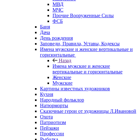
МВД
МЧС
Прочие Вооруженные Силы
ФСБ
Баня
Дача
День рождения
Заповеди, Правила, Уставы, Кодексы
Имена мужские и женские вертикальные и
горизонтальные
Назад
Имена мужские и женские
вертикальные и горизонтальные
Женские
Мужские
Картины известных художников
Кухня
Народный фольклор
Натюрморты
Сказочные герои от художницы Л.Ивановой
Охота
Патриотизм
Пейзажи
Профессии
Рыбалка