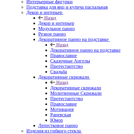
Интерьерные фигурки
Подставка для яиц и кулича пасхальная
Декор и интерьер
Назад
Декор и интерьер
Модульное панно
Резное панно
Декоративное панно на подставке
Назад
Декоративное панно на подставке
Православие
Сказочные Ангелы
Протестантство
Свадьба
Декоративные скрижали
Назад
Декоративные скрижали
Молитвенные Скрижали
Протестантство
Православие
Мотивация
Раневская
Юмор
Лепестковое панно
Изделия из гибкого стекла