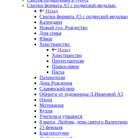
Свитки формата А5 с подвеской-медалью
Назад
Свитки формата А5 с подвеской-медалью
Календари
Новый год, Рождество
Дом семья
Юмор
Христианство
Назад
Христианство
Протестантизм
Православие
Пасха
Патриотизм
День Рождения
Славянский мир
Обереги от художницы Л.Ивановой А5
Охота
Мотивация
Кухня
Учителя и учащиеся
8 марта, Любовь, день святого Валентина
23 февраля
Благополучие