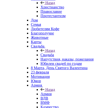
Назад
Христианство
Православие
Протестантизм
Дом
Семья
Любителям Кофе
Благополучие
Животные
Карты
Свадьба
Назад
Свадьба
Напутствия, наказы, пожелания
Юбилеи свадеб по годам
8 Марта, День Святого Валентина
23 февраля
Мотивация
Юмор
Армия
Назад
Армия
ВДВ
ВМФ
Казачество