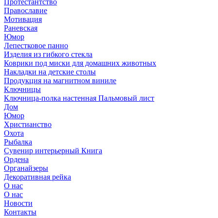
Протестантство
Православие
Мотивация
Раневская
Юмор
Лепестковое панно
Изделия из гибкого стекла
Коврики под миски для домашних животных
Накладки на детские столы
Продукция на магнитном виниле
Ключницы
Ключница-полка настенная Пальмовый лист
Дом
Юмор
Христианство
Охота
Рыбалка
Сувенир интерьерный Книга
Ордена
Органайзеры
Декоративная рейка
О нас
О нас
Новости
Контакты