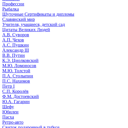
Профессии
Рыбалка
Шуточные Сертификаты и дипломы
Славянский мир
Учителя, учащиеся, детский сад
Цитаты Великих Людей
А.В. Суворов
А.П. Чехов
А.С. Пушкин
Александр III
В.В. Путин
К.Э. Циолковский
М.Ю. Ломоносов
М.Ю. Толстой
П.А. Столыпин
П.С. Нахимов
Петр I
С.П. Королёв
Ф.М. Достоевский
Ю.А. Гагарин
Шефу
Юбилеи
Пасха
Ретро-авто
Свиток подарочный в тубусе