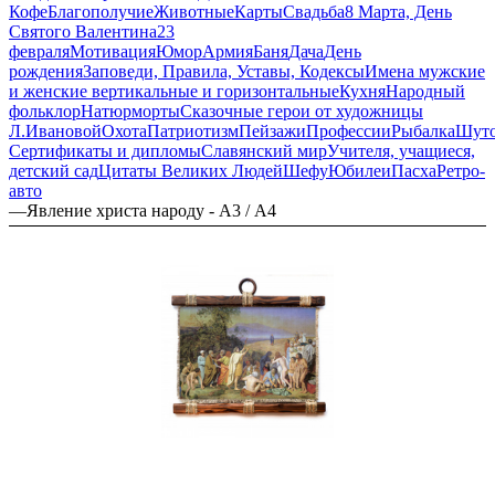
Кофе
Благополучие
Животные
Карты
Свадьба
8 Марта, День
Святого Валентина
23
февраля
Мотивация
Юмор
Армия
Баня
Дача
День
рождения
Заповеди, Правила, Уставы, Кодексы
Имена мужские
и женские вертикальные и горизонтальные
Кухня
Народный
фольклор
Натюрморты
Сказочные герои от художницы
Л.Ивановой
Охота
Патриотизм
Пейзажи
Профессии
Рыбалка
Шут
Сертификаты и дипломы
Славянский мир
Учителя, учащиеся,
детский сад
Цитаты Великих Людей
Шефу
Юбилеи
Пасха
Ретро-
авто
—
Явление христа народу - А3 / А4