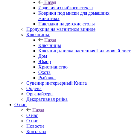
Назад
Изделия из гибкого стекла
Коврики под миски для домашних
животных
Накладки на детские столы
Продукция на магнитном виниле
Ключницы
Назад
Ключницы
Ключница-полка настенная Пальмовый лист
Дом
Юмор
Христианство
Охота
Рыбалка
Сувенир интерьерный Книга
Ордена
Органайзеры
Декоративная рейка
О нас
Назад
О нас
О нас
Новости
Контакты