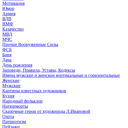
Мотивация
Юмор
Армия
ВДВ
ВМФ
Казачество
МВД
МЧС
Прочие Вооруженные Силы
ФСБ
Баня
Дача
День рождения
Заповеди, Правила, Уставы, Кодексы
Имена мужские и женские вертикальные и горизонтальные
Женские
Мужские
Картины известных художников
Кухня
Народный фольклор
Натюрморты
Сказочные герои от художницы Л.Ивановой
Охота
Патриотизм
Пейзажи