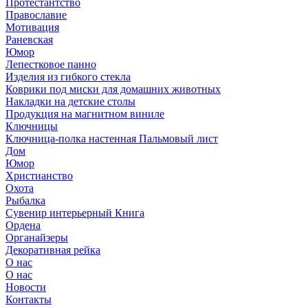
Протестантство
Православие
Мотивация
Раневская
Юмор
Лепестковое панно
Изделия из гибкого стекла
Коврики под миски для домашних животных
Накладки на детские столы
Продукция на магнитном виниле
Ключницы
Ключница-полка настенная Пальмовый лист
Дом
Юмор
Христианство
Охота
Рыбалка
Сувенир интерьерный Книга
Ордена
Органайзеры
Декоративная рейка
О нас
О нас
Новости
Контакты