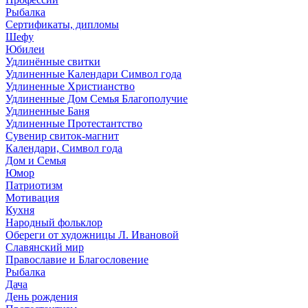
Рыбалка
Сертификаты, дипломы
Шефу
Юбилеи
Удлинённые свитки
Удлиненные Календари Символ года
Удлиненные Христианство
Удлиненные Дом Семья Благополучие
Удлиненные Баня
Удлиненные Протестантство
Сувенир свиток-магнит
Календари, Символ года
Дом и Семья
Юмор
Патриотизм
Мотивация
Кухня
Народный фольклор
Обереги от художницы Л. Ивановой
Славянский мир
Православие и Благословение
Рыбалка
Дача
День рождения