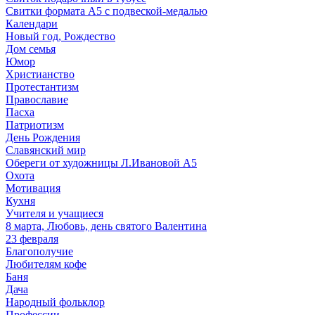
Свитки формата А5 с подвеской-медалью
Календари
Новый год, Рождество
Дом семья
Юмор
Христианство
Протестантизм
Православие
Пасха
Патриотизм
День Рождения
Славянский мир
Обереги от художницы Л.Ивановой А5
Охота
Мотивация
Кухня
Учителя и учащиеся
8 марта, Любовь, день святого Валентина
23 февраля
Благополучие
Любителям кофе
Баня
Дача
Народный фольклор
Профессии