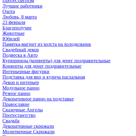
Протестантизм
Лучшие работники
Охота
Любовь, 8 марта
23 февраля
Благополучие
Животные
Юбилей
Памятка-магнит из холста на холодильник
Свадебный декор
Подвеска в Авто
Купюрницы (конверты) для денег поздравительные
Конверты для денег поздравительные
Интерьерные фигурки
Подставка для яиц и кулича пасхальная
Декор и интерьер
Модульное панно
Резное панно
Декоративное панно на подставке
Православие
Сказочные Ангелы
Протестантство
Свадьба
Декоративные скрижали
Молитвенные Скрижали