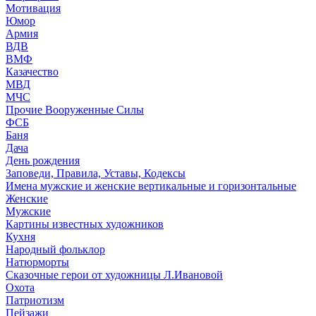
Мотивация
Юмор
Армия
ВДВ
ВМФ
Казачество
МВД
МЧС
Прочие Вооруженные Силы
ФСБ
Баня
Дача
День рождения
Заповеди, Правила, Уставы, Кодексы
Имена мужские и женские вертикальные и горизонтальные
Женские
Мужские
Картины известных художников
Кухня
Народный фольклор
Натюрморты
Сказочные герои от художницы Л.Ивановой
Охота
Патриотизм
Пейзажи