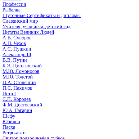
Профессии
Рыбалка
Шуточные Сертификаты и дипломы
Славянский мир
Учителя, учащиеся, детский сад
Цитаты Великих Людей
А.В. Суворов
А.П. Чехов
А.С. Пушкин
Александр III
В.В. Путин
К.Э. Циолковский
М.Ю. Ломоносов
М.Ю. Толстой
П.А. Столыпин
П.С. Нахимов
Петр I
С.П. Королёв
Ф.М. Достоевский
Ю.А. Гагарин
Шефу
Юбилеи
Пасха
Ретро-авто
Свиток подарочный в тубусе