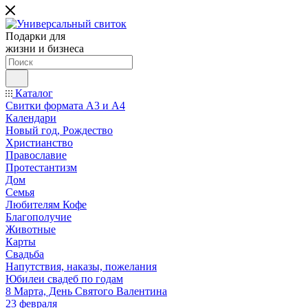
Подарки для
жизни и бизнеса
Каталог
Свитки формата А3 и А4
Календари
Новый год, Рождество
Христианство
Православие
Протестантизм
Дом
Семья
Любителям Кофе
Благополучие
Животные
Карты
Свадьба
Напутствия, наказы, пожелания
Юбилеи свадеб по годам
8 Марта, День Святого Валентина
23 февраля