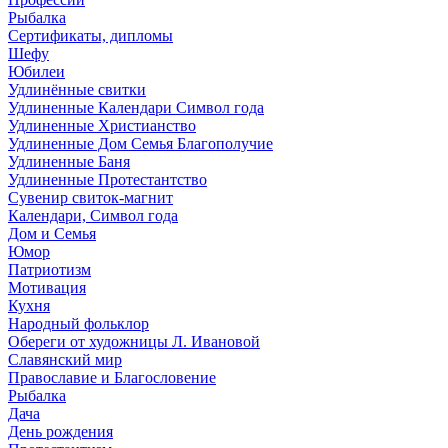
Рыбалка
Сертификаты, дипломы
Шефу
Юбилеи
Удлинённые свитки
Удлиненные Календари Символ года
Удлиненные Христианство
Удлиненные Дом Семья Благополучие
Удлиненные Баня
Удлиненные Протестантство
Сувенир свиток-магнит
Календари, Символ года
Дом и Семья
Юмор
Патриотизм
Мотивация
Кухня
Народный фольклор
Обереги от художницы Л. Ивановой
Славянский мир
Православие и Благословение
Рыбалка
Дача
День рождения