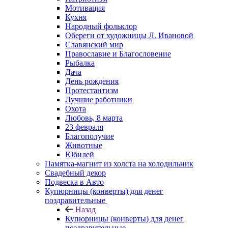
Мотивация
Кухня
Народный фольклор
Обереги от художницы Л. Ивановой
Славянский мир
Православие и Благословение
Рыбалка
Дача
День рождения
Протестантизм
Лучшие работники
Охота
Любовь, 8 марта
23 февраля
Благополучие
Животные
Юбилей
Памятка-магнит из холста на холодильник
Свадебный декор
Подвеска в Авто
Купюрницы (конверты) для денег
поздравительные
Назад
Купюрницы (конверты) для денег
поздравительные