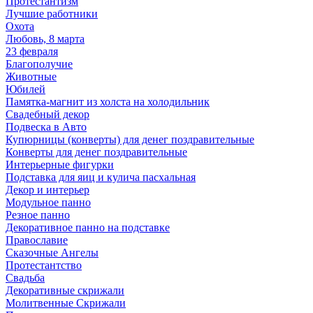
Протестантизм
Лучшие работники
Охота
Любовь, 8 марта
23 февраля
Благополучие
Животные
Юбилей
Памятка-магнит из холста на холодильник
Свадебный декор
Подвеска в Авто
Купюрницы (конверты) для денег поздравительные
Конверты для денег поздравительные
Интерьерные фигурки
Подставка для яиц и кулича пасхальная
Декор и интерьер
Модульное панно
Резное панно
Декоративное панно на подставке
Православие
Сказочные Ангелы
Протестантство
Свадьба
Декоративные скрижали
Молитвенные Скрижали