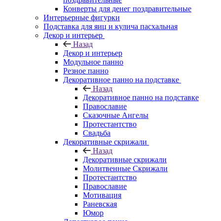
Конверты для денег поздравительные
Интерьерные фигурки
Подставка для яиц и кулича пасхальная
Декор и интерьер
Назад
Декор и интерьер
Модульное панно
Резное панно
Декоративное панно на подставке
Назад
Декоративное панно на подставке
Православие
Сказочные Ангелы
Протестантство
Свадьба
Декоративные скрижали
Назад
Декоративные скрижали
Молитвенные Скрижали
Протестантство
Православие
Мотивация
Раневская
Юмор