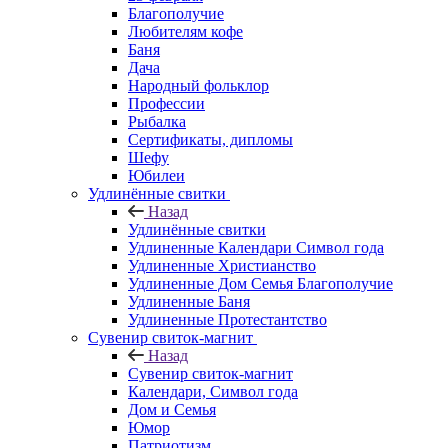
Благополучие
Любителям кофе
Баня
Дача
Народный фольклор
Профессии
Рыбалка
Сертификаты, дипломы
Шефу
Юбилеи
Удлинённые свитки
Назад
Удлинённые свитки
Удлиненные Календари Символ года
Удлиненные Христианство
Удлиненные Дом Семья Благополучие
Удлиненные Баня
Удлиненные Протестантство
Сувенир свиток-магнит
Назад
Сувенир свиток-магнит
Календари, Символ года
Дом и Семья
Юмор
Патриотизм