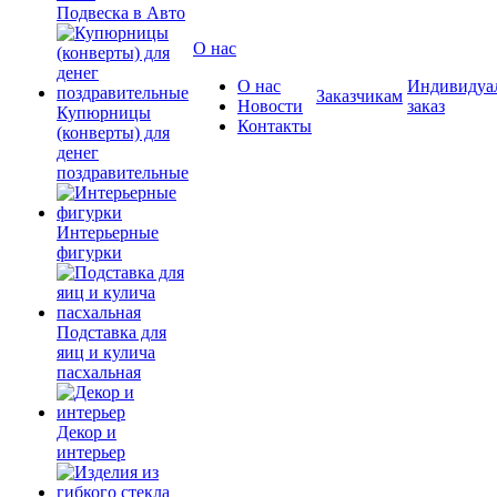
Подвеска в Авто
О нас
О нас
Индивидуа
Заказчикам
Новости
заказ
Купюрницы
Контакты
(конверты) для
денег
поздравительные
Интерьерные
фигурки
Подставка для
яиц и кулича
пасхальная
Декор и
интерьер