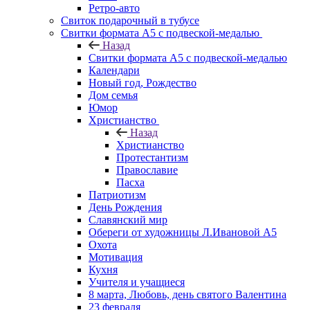
Ретро-авто
Свиток подарочный в тубусе
Свитки формата А5 с подвеской-медалью
Назад
Свитки формата А5 с подвеской-медалью
Календари
Новый год, Рождество
Дом семья
Юмор
Христианство
Назад
Христианство
Протестантизм
Православие
Пасха
Патриотизм
День Рождения
Славянский мир
Обереги от художницы Л.Ивановой А5
Охота
Мотивация
Кухня
Учителя и учащиеся
8 марта, Любовь, день святого Валентина
23 февраля