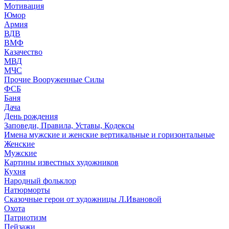
Мотивация
Юмор
Армия
ВДВ
ВМФ
Казачество
МВД
МЧС
Прочие Вооруженные Силы
ФСБ
Баня
Дача
День рождения
Заповеди, Правила, Уставы, Кодексы
Имена мужские и женские вертикальные и горизонтальные
Женские
Мужские
Картины известных художников
Кухня
Народный фольклор
Натюрморты
Сказочные герои от художницы Л.Ивановой
Охота
Патриотизм
Пейзажи