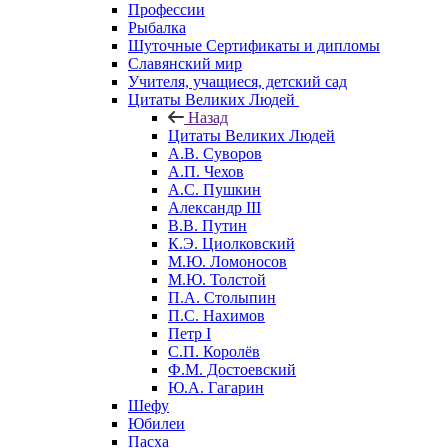
Профессии
Рыбалка
Шуточные Сертификаты и дипломы
Славянский мир
Учителя, учащиеся, детский сад
Цитаты Великих Людей
Назад
Цитаты Великих Людей
А.В. Суворов
А.П. Чехов
А.С. Пушкин
Александр III
В.В. Путин
К.Э. Циолковский
М.Ю. Ломоносов
М.Ю. Толстой
П.А. Столыпин
П.С. Нахимов
Петр I
С.П. Королёв
Ф.М. Достоевский
Ю.А. Гагарин
Шефу
Юбилеи
Пасха