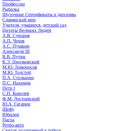
Профессии
Рыбалка
Шуточные Сертификаты и дипломы
Славянский мир
Учителя, учащиеся, детский сад
Цитаты Великих Людей
А.В. Суворов
А.П. Чехов
А.С. Пушкин
Александр III
В.В. Путин
К.Э. Циолковский
М.Ю. Ломоносов
М.Ю. Толстой
П.А. Столыпин
П.С. Нахимов
Петр I
С.П. Королёв
Ф.М. Достоевский
Ю.А. Гагарин
Шефу
Юбилеи
Пасха
Ретро-авто
Свиток подарочный в тубусе