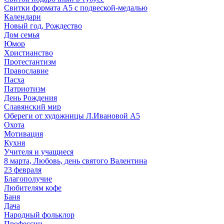
Свитки формата А5 с подвеской-медалью
Календари
Новый год, Рождество
Дом семья
Юмор
Христианство
Протестантизм
Православие
Пасха
Патриотизм
День Рождения
Славянский мир
Обереги от художницы Л.Ивановой А5
Охота
Мотивация
Кухня
Учителя и учащиеся
8 марта, Любовь, день святого Валентина
23 февраля
Благополучие
Любителям кофе
Баня
Дача
Народный фольклор
Профессии