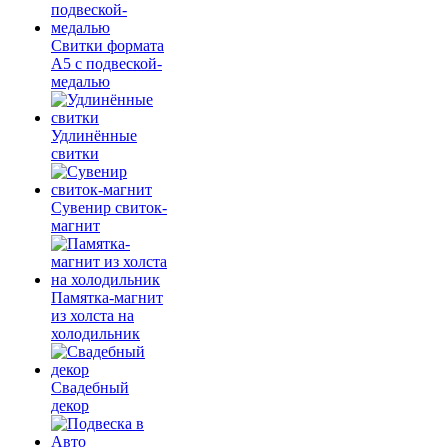
Свитки формата
А5 с подвеской-
медалью
Удлинённые
свитки
Сувенир свиток-
магнит
Памятка-магнит
из холста на
холодильник
Свадебный
декор