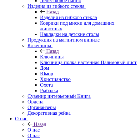
Лепестковое панно
Изделия из гибкого стекла
Назад
Изделия из гибкого стекла
Коврики под миски для домашних
животных
Накладки на детские столы
Продукция на магнитном виниле
Ключницы
Назад
Ключницы
Ключница-полка настенная Пальмовый лист
Дом
Юмор
Христианство
Охота
Рыбалка
Сувенир интерьерный Книга
Ордена
Органайзеры
Декоративная рейка
О нас
Назад
О нас
О нас