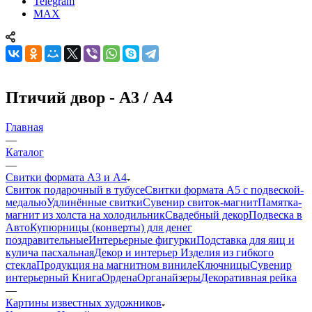
Telegram
MAX
Птичий двор - А3 / А4
Главная
—
Каталог
—
Свитки формата А3 и А4
Свиток подарочный в тубусе
Свитки формата А5 с подвеской-
медалью
Удлинённые свитки
Сувенир свиток-магнит
Памятка-
магнит из холста на холодильник
Свадебный декор
Подвеска в
Авто
Купюрницы (конверты) для денег
поздравительные
Интерьерные фигурки
Подставка для яиц и
кулича пасхальная
Декор и интерьер
Изделия из гибкого
стекла
Продукция на магнитном виниле
Ключницы
Сувенир
интерьерный Книга
Ордена
Органайзеры
Декоративная рейка
—
Картины известных художников