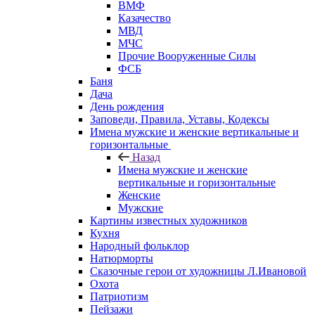
ВМФ
Казачество
МВД
МЧС
Прочие Вооруженные Силы
ФСБ
Баня
Дача
День рождения
Заповеди, Правила, Уставы, Кодексы
Имена мужские и женские вертикальные и
горизонтальные
Назад
Имена мужские и женские
вертикальные и горизонтальные
Женские
Мужские
Картины известных художников
Кухня
Народный фольклор
Натюрморты
Сказочные герои от художницы Л.Ивановой
Охота
Патриотизм
Пейзажи