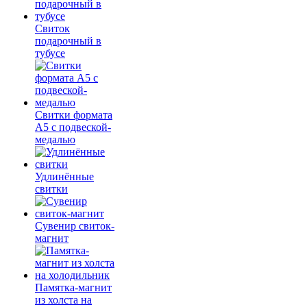
Свиток
подарочный в
тубусе
Свитки формата
А5 с подвеской-
медалью
Удлинённые
свитки
Сувенир свиток-
магнит
Памятка-магнит
из холста на