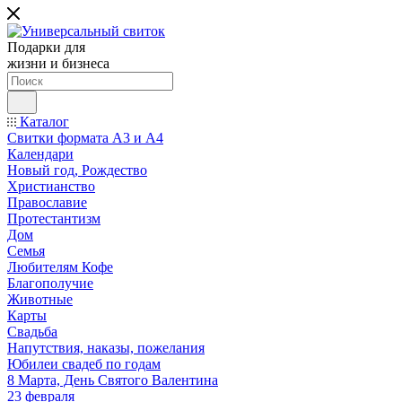
Подарки для
жизни и бизнеса
Каталог
Свитки формата А3 и А4
Календари
Новый год, Рождество
Христианство
Православие
Протестантизм
Дом
Семья
Любителям Кофе
Благополучие
Животные
Карты
Свадьба
Напутствия, наказы, пожелания
Юбилеи свадеб по годам
8 Марта, День Святого Валентина
23 февраля