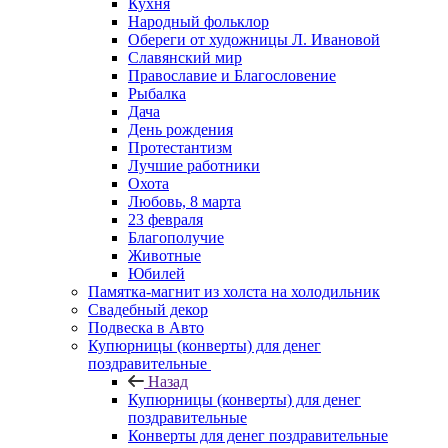
Кухня
Народный фольклор
Обереги от художницы Л. Ивановой
Славянский мир
Православие и Благословение
Рыбалка
Дача
День рождения
Протестантизм
Лучшие работники
Охота
Любовь, 8 марта
23 февраля
Благополучие
Животные
Юбилей
Памятка-магнит из холста на холодильник
Свадебный декор
Подвеска в Авто
Купюрницы (конверты) для денег
поздравительные
Назад
Купюрницы (конверты) для денег
поздравительные
Конверты для денег поздравительные