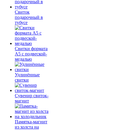
Свиток
подарочный в
тубусе
Свитки формата
А5 с подвеской-
медалью
Удлинённые
свитки
Сувенир свиток-
магнит
Памятка-магнит
из холста на