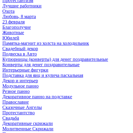
Протестантизм
Лучшие работники
Охота
Любовь, 8 марта
23 февраля
Благополучие
Животные
Юбилей
Памятка-магнит из холста на холодильник
Свадебный декор
Подвеска в Авто
Купюрницы (конверты) для денег поздравительные
Конверты для денег поздравительные
Интерьерные фигурки
Подставка для яиц и кулича пасхальная
Декор и интерьер
Модульное панно
Резное панно
Декоративное панно на подставке
Православие
Сказочные Ангелы
Протестантство
Свадьба
Декоративные скрижали
Молитвенные Скрижали