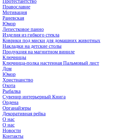
Протестантство
Православие
Мотивация
Раневская
Юмор
Лепестковое панно
Изделия из гибкого стекла
Коврики под миски для домашних животных
Накладки на детские столы
Продукция на магнитном виниле
Ключницы
Ключница-полка настенная Пальмовый лист
Дом
Юмор
Христианство
Охота
Рыбалка
Сувенир интерьерный Книга
Ордена
Органайзеры
Декоративная рейка
О нас
О нас
Новости
Контакты