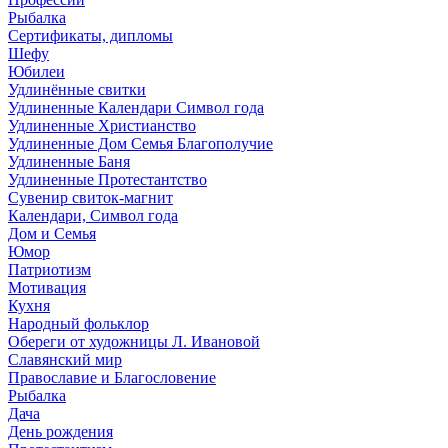
Рыбалка
Сертификаты, дипломы
Шефу
Юбилеи
Удлинённые свитки
Удлиненные Календари Символ года
Удлиненные Христианство
Удлиненные Дом Семья Благополучие
Удлиненные Баня
Удлиненные Протестантство
Сувенир свиток-магнит
Календари, Символ года
Дом и Семья
Юмор
Патриотизм
Мотивация
Кухня
Народный фольклор
Обереги от художницы Л. Ивановой
Славянский мир
Православие и Благословение
Рыбалка
Дача
День рождения