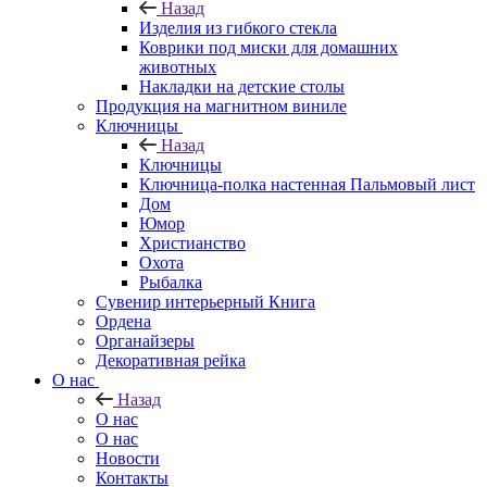
Назад
Изделия из гибкого стекла
Коврики под миски для домашних
животных
Накладки на детские столы
Продукция на магнитном виниле
Ключницы
Назад
Ключницы
Ключница-полка настенная Пальмовый лист
Дом
Юмор
Христианство
Охота
Рыбалка
Сувенир интерьерный Книга
Ордена
Органайзеры
Декоративная рейка
О нас
Назад
О нас
О нас
Новости
Контакты