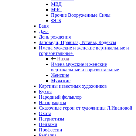
МВД
МЧС
Прочие Вооруженные Силы
ФСБ
Баня
Дача
День рождения
Заповеди, Правила, Уставы, Кодексы
Имена мужские и женские вертикальные и
горизонтальные
Назад
Имена мужские и женские
вертикальные и горизонтальные
Женские
Мужские
Картины известных художников
Кухня
Народный фольклор
Натюрморты
Сказочные герои от художницы Л.Ивановой
Охота
Патриотизм
Пейзажи
Профессии
Рыбалка