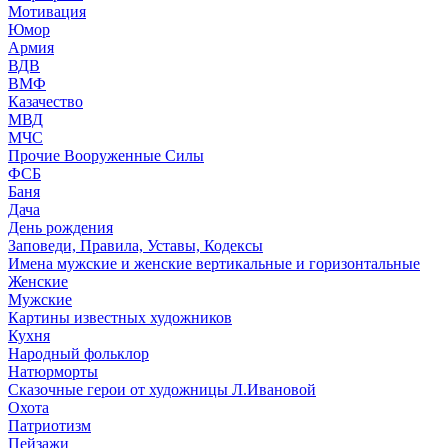
Мотивация
Юмор
Армия
ВДВ
ВМФ
Казачество
МВД
МЧС
Прочие Вооруженные Силы
ФСБ
Баня
Дача
День рождения
Заповеди, Правила, Уставы, Кодексы
Имена мужские и женские вертикальные и горизонтальные
Женские
Мужские
Картины известных художников
Кухня
Народный фольклор
Натюрморты
Сказочные герои от художницы Л.Ивановой
Охота
Патриотизм
Пейзажи