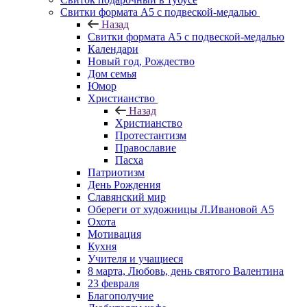
Свитки формата А5 с подвеской-медалью
Назад
Свитки формата А5 с подвеской-медалью
Календари
Новый год, Рождество
Дом семья
Юмор
Христианство
Назад
Христианство
Протестантизм
Православие
Пасха
Патриотизм
День Рождения
Славянский мир
Обереги от художницы Л.Ивановой А5
Охота
Мотивация
Кухня
Учителя и учащиеся
8 марта, Любовь, день святого Валентина
23 февраля
Благополучие