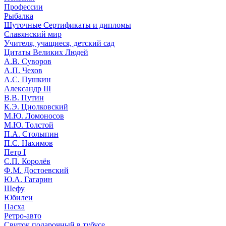
Профессии
Рыбалка
Шуточные Сертификаты и дипломы
Славянский мир
Учителя, учащиеся, детский сад
Цитаты Великих Людей
А.В. Суворов
А.П. Чехов
А.С. Пушкин
Александр III
В.В. Путин
К.Э. Циолковский
М.Ю. Ломоносов
М.Ю. Толстой
П.А. Столыпин
П.С. Нахимов
Петр I
С.П. Королёв
Ф.М. Достоевский
Ю.А. Гагарин
Шефу
Юбилеи
Пасха
Ретро-авто
Свиток подарочный в тубусе