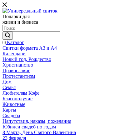
Подарки для
жизни и бизнеса
Каталог
Свитки формата А3 и А4
Календари
Новый год, Рождество
Христианство
Православие
Протестантизм
Дом
Семья
Любителям Кофе
Благополучие
Животные
Карты
Свадьба
Напутствия, наказы, пожелания
Юбилеи свадеб по годам
8 Марта, День Святого Валентина
23 февраля