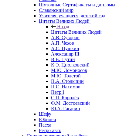
Шуточные Сертификаты и дипломы
Славянский мир
Учителя, учащиеся, детский сад
Цитаты Великих Людей
Назад
Цитаты Великих Людей
А.В. Суворов
А.П. Чехов
А.С. Пушкин
Александр III
В.В. Путин
К.Э. Циолковский
М.Ю. Ломоносов
М.Ю. Толстой
П.А. Столыпин
П.С. Нахимов
Петр I
С.П. Королёв
Ф.М. Достоевский
Ю.А. Гагарин
Шефу
Юбилеи
Пасха
Ретро-авто
Свиток подарочный в тубусе