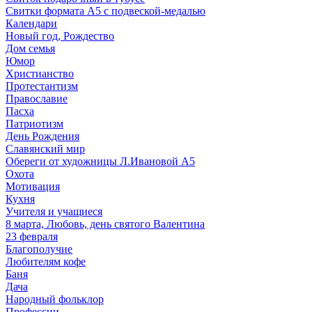
Свитки формата А5 с подвеской-медалью
Календари
Новый год, Рождество
Дом семья
Юмор
Христианство
Протестантизм
Православие
Пасха
Патриотизм
День Рождения
Славянский мир
Обереги от художницы Л.Ивановой А5
Охота
Мотивация
Кухня
Учителя и учащиеся
8 марта, Любовь, день святого Валентина
23 февраля
Благополучие
Любителям кофе
Баня
Дача
Народный фольклор
Профессии