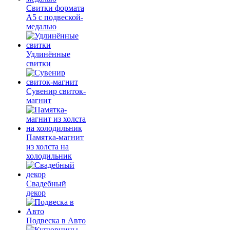
Свитки формата
А5 с подвеской-
медалью
Удлинённые
свитки
Сувенир свиток-
магнит
Памятка-магнит
из холста на
холодильник
Свадебный
декор
Подвеска в Авто