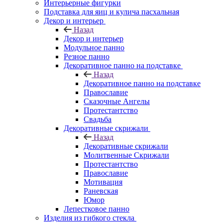
Интерьерные фигурки
Подставка для яиц и кулича пасхальная
Декор и интерьер
Назад
Декор и интерьер
Модульное панно
Резное панно
Декоративное панно на подставке
Назад
Декоративное панно на подставке
Православие
Сказочные Ангелы
Протестантство
Свадьба
Декоративные скрижали
Назад
Декоративные скрижали
Молитвенные Скрижали
Протестантство
Православие
Мотивация
Раневская
Юмор
Лепестковое панно
Изделия из гибкого стекла