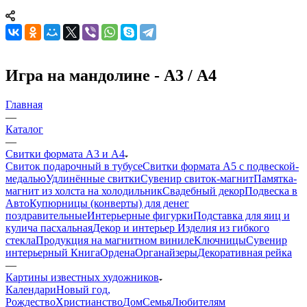
Игра на мандолине - А3 / А4
Главная
—
Каталог
—
Свитки формата А3 и А4
Свиток подарочный в тубусе
Свитки формата А5 с подвеской-
медалью
Удлинённые свитки
Сувенир свиток-магнит
Памятка-
магнит из холста на холодильник
Свадебный декор
Подвеска в
Авто
Купюрницы (конверты) для денег
поздравительные
Интерьерные фигурки
Подставка для яиц и
кулича пасхальная
Декор и интерьер
Изделия из гибкого
стекла
Продукция на магнитном виниле
Ключницы
Сувенир
интерьерный Книга
Ордена
Органайзеры
Декоративная рейка
—
Картины известных художников
Календари
Новый год,
Рождество
Христианство
Дом
Семья
Любителям