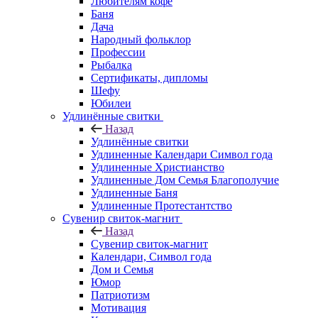
Любителям кофе
Баня
Дача
Народный фольклор
Профессии
Рыбалка
Сертификаты, дипломы
Шефу
Юбилеи
Удлинённые свитки
Назад
Удлинённые свитки
Удлиненные Календари Символ года
Удлиненные Христианство
Удлиненные Дом Семья Благополучие
Удлиненные Баня
Удлиненные Протестантство
Сувенир свиток-магнит
Назад
Сувенир свиток-магнит
Календари, Символ года
Дом и Семья
Юмор
Патриотизм
Мотивация