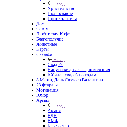
Назад
Христианство
Православие
Протестантизм
Дом
Семья
Любителям Кофе
Благополучие
Животные
Карты
Свадьба
Назад
Свадьба
Напутствия, наказы, пожелания
Юбилеи свадеб по годам
8 Марта, День Святого Валентина
23 февраля
Мотивация
Юмор
Армия
Назад
Армия
ВДВ
ВМФ
Казачество