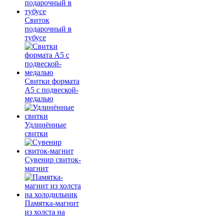
Свиток
подарочный в
тубусе
Свитки формата
А5 с подвеской-
медалью
Удлинённые
свитки
Сувенир свиток-
магнит
Памятка-магнит
из холста на