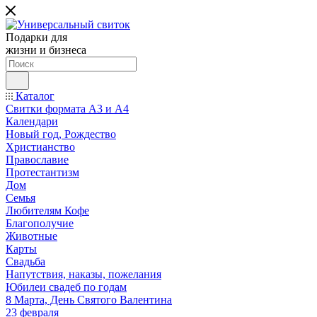
Подарки для
жизни и бизнеса
Каталог
Свитки формата А3 и А4
Календари
Новый год, Рождество
Христианство
Православие
Протестантизм
Дом
Семья
Любителям Кофе
Благополучие
Животные
Карты
Свадьба
Напутствия, наказы, пожелания
Юбилеи свадеб по годам
8 Марта, День Святого Валентина
23 февраля