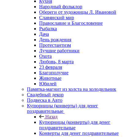
Кухня
Народный фольклор
Обереги от художницы Л. Ивановой
Славянский мир
Православие и Благословение
Рыбалка
Дача
День рождения
Протестантизм
Лучшие работники
Охота
Любовь, 8 марта
23 февраля
Благополучие
Животные
Юбилей
Памятка-магнит из холста на холодильник
Свадебный декор
Подвеска в Авто
Купюрницы (конверты) для денег
поздравительные
Назад
Купюрницы (конверты) для денег
поздравительные
Конверты для денег поздравительные