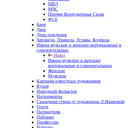
МВД
МЧС
Прочие Вооруженные Силы
ФСБ
Баня
Дача
День рождения
Заповеди, Правила, Уставы, Кодексы
Имена мужские и женские вертикальные и
горизонтальные
Назад
Имена мужские и женские
вертикальные и горизонтальные
Женские
Мужские
Картины известных художников
Кухня
Народный фольклор
Натюрморты
Сказочные герои от художницы Л.Ивановой
Охота
Патриотизм
Пейзажи
Профессии
Рыбалка