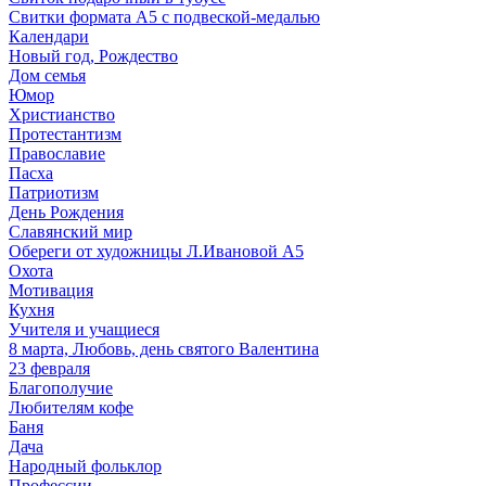
Свитки формата А5 с подвеской-медалью
Календари
Новый год, Рождество
Дом семья
Юмор
Христианство
Протестантизм
Православие
Пасха
Патриотизм
День Рождения
Славянский мир
Обереги от художницы Л.Ивановой А5
Охота
Мотивация
Кухня
Учителя и учащиеся
8 марта, Любовь, день святого Валентина
23 февраля
Благополучие
Любителям кофе
Баня
Дача
Народный фольклор
Профессии