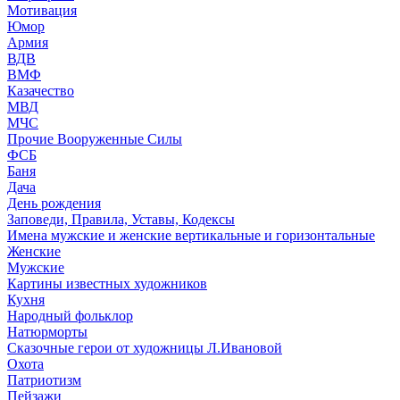
Мотивация
Юмор
Армия
ВДВ
ВМФ
Казачество
МВД
МЧС
Прочие Вооруженные Силы
ФСБ
Баня
Дача
День рождения
Заповеди, Правила, Уставы, Кодексы
Имена мужские и женские вертикальные и горизонтальные
Женские
Мужские
Картины известных художников
Кухня
Народный фольклор
Натюрморты
Сказочные герои от художницы Л.Ивановой
Охота
Патриотизм
Пейзажи