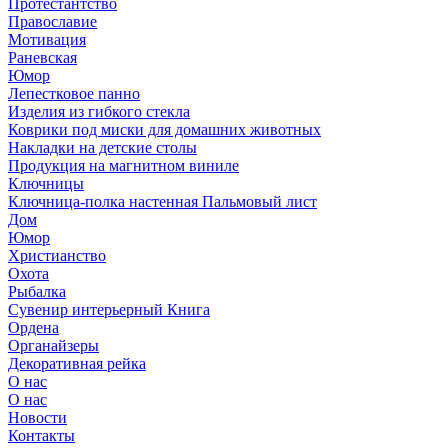
Протестантство
Православие
Мотивация
Раневская
Юмор
Лепестковое панно
Изделия из гибкого стекла
Коврики под миски для домашних животных
Накладки на детские столы
Продукция на магнитном виниле
Ключницы
Ключница-полка настенная Пальмовый лист
Дом
Юмор
Христианство
Охота
Рыбалка
Сувенир интерьерный Книга
Ордена
Органайзеры
Декоративная рейка
О нас
О нас
Новости
Контакты