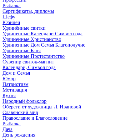
Рыбалка
Сертификаты, дипломы
Шефу
Юбилеи
Удлинённые свитки
Удлиненные Календари Символ года
Удлиненные Христианство
Удлиненные Дом Семья Благополучие
Удлиненные Баня
Удлиненные Протестантство
Сувенир свиток-магнит
Календари, Символ года
Дом и Семья
Юмор
Патриотизм
Мотивация
Кухня
Народный фольклор
Обереги от художницы Л. Ивановой
Славянский мир
Православие и Благословение
Рыбалка
Дача
День рождения