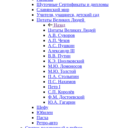
Шуточные Сертификаты и дипломы
Славянский мир
Учителя, учащиеся, детский сад
Цитаты Великих Людей
Назад
Цитаты Великих Людей
А.В. Суворов
А.П. Чехов
А.С. Пушкин
Александр III
В.В. Путин
К.Э. Циолковский
М.Ю. Ломоносов
М.Ю. Толстой
П.А. Столыпин
П.С. Нахимов
Петр I
С.П. Королёв
Ф.М. Достоевский
Ю.А. Гагарин
Шефу
Юбилеи
Пасха
Ретро-авто
Свиток подарочный в тубусе