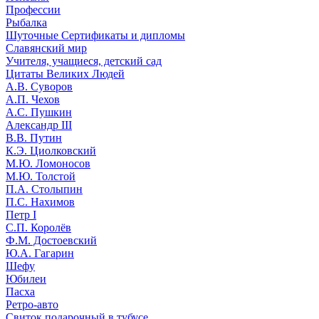
Профессии
Рыбалка
Шуточные Сертификаты и дипломы
Славянский мир
Учителя, учащиеся, детский сад
Цитаты Великих Людей
А.В. Суворов
А.П. Чехов
А.С. Пушкин
Александр III
В.В. Путин
К.Э. Циолковский
М.Ю. Ломоносов
М.Ю. Толстой
П.А. Столыпин
П.С. Нахимов
Петр I
С.П. Королёв
Ф.М. Достоевский
Ю.А. Гагарин
Шефу
Юбилеи
Пасха
Ретро-авто
Свиток подарочный в тубусе