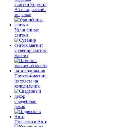
Свитки формата
А5 с подвеской-
медалью
Удлинённые
свитки
Сувенир свиток-
магнит
Памятка-магнит
из холста на
холодильник
Свадебный
декор
Подвеска в Авто