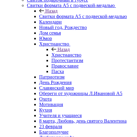
Свитки формата А5 с подвеской-медалью
Назад
Свитки формата А5 с подвеской-медалью
Календари
Новый год, Рождество
Дом семья
Юмор
Христианство
Назад
Христианство
Протестантизм
Православие
Пасха
Патриотизм
День Рождения
Славянский мир
Обереги от художницы Л.Ивановой А5
Охота
Мотивация
Кухня
Учителя и учащиеся
8 марта, Любовь, день святого Валентина
23 февраля
Благополучие