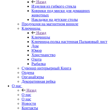
Назад
Изделия из гибкого стекла
Коврики под миски для домашних
животных
Накладки на детские столы
Продукция на магнитном виниле
Ключницы
Назад
Ключницы
Ключница-полка настенная Пальмовый лист
Дом
Юмор
Христианство
Охота
Рыбалка
Сувенир интерьерный Книга
Ордена
Органайзеры
Декоративная рейка
О нас
Назад
О нас
О нас
Новости
Контакты