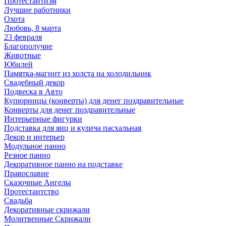
Протестантизм
Лучшие работники
Охота
Любовь, 8 марта
23 февраля
Благополучие
Животные
Юбилей
Памятка-магнит из холста на холодильник
Свадебный декор
Подвеска в Авто
Купюрницы (конверты) для денег поздравительные
Конверты для денег поздравительные
Интерьерные фигурки
Подставка для яиц и кулича пасхальная
Декор и интерьер
Модульное панно
Резное панно
Декоративное панно на подставке
Православие
Сказочные Ангелы
Протестантство
Свадьба
Декоративные скрижали
Молитвенные Скрижали