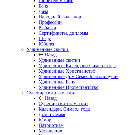
Любителям кофе
Баня
Дача
Народный фольклор
Профессии
Рыбалка
Сертификаты, дипломы
Шефу
Юбилеи
Удлинённые свитки
Назад
Удлинённые свитки
Удлиненные Календари Символ года
Удлиненные Христианство
Удлиненные Дом Семья Благополучие
Удлиненные Баня
Удлиненные Протестантство
Сувенир свиток-магнит
Назад
Сувенир свиток-магнит
Календари, Символ года
Дом и Семья
Юмор
Патриотизм
Мотивация