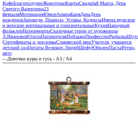
Кофе
Благополучие
Животные
Карты
Свадьба
8 Марта, День
Святого Валентина
23
февраля
Мотивация
Юмор
Армия
Баня
Дача
День
рождения
Заповеди, Правила, Уставы, Кодексы
Имена мужские
и женские вертикальные и горизонтальные
Кухня
Народный
фольклор
Натюрморты
Сказочные герои от художницы
Л.Ивановой
Охота
Патриотизм
Пейзажи
Профессии
Рыбалка
Шут
Сертификаты и дипломы
Славянский мир
Учителя, учащиеся,
детский сад
Цитаты Великих Людей
Шефу
Юбилеи
Пасха
Ретро-
авто
—
Девочки куры и гусь - А3 / А4