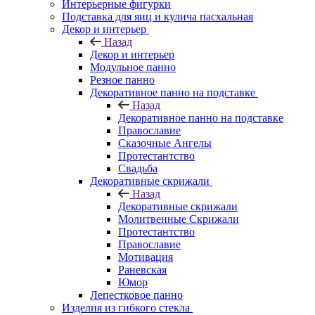
Интерьерные фигурки
Подставка для яиц и кулича пасхальная
Декор и интерьер
Назад
Декор и интерьер
Модульное панно
Резное панно
Декоративное панно на подставке
Назад
Декоративное панно на подставке
Православие
Сказочные Ангелы
Протестантство
Свадьба
Декоративные скрижали
Назад
Декоративные скрижали
Молитвенные Скрижали
Протестантство
Православие
Мотивация
Раневская
Юмор
Лепестковое панно
Изделия из гибкого стекла