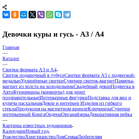
Девочки куры и гусь - А3 / А4
Главная
—
Каталог
—
Свитки формата А3 и А4
Свиток подарочный в тубусе
Свитки формата А5 с подвеской-
медалью
Удлинённые свитки
Сувенир свиток-магнит
Памятка-
магнит из холста на холодильник
Свадебный декор
Подвеска в
Авто
Купюрницы (конверты) для денег
поздравительные
Интерьерные фигурки
Подставка для яиц и
кулича пасхальная
Декор и интерьер
Изделия из гибкого
стекла
Продукция на магнитном виниле
Ключницы
Сувенир
интерьерный Книга
Ордена
Органайзеры
Декоративная рейка
—
Картины известных художников
Календари
Новый год,
Рождество
Христианство
Дом
Семья
Любителям