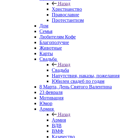
Назад
Христианство
Православие
Протестантизм
Дом
Семья
Любителям Кофе
Благополучие
Животные
Карты
Свадьба
Назад
Свадьба
Напутствия, наказы, пожелания
Юбилеи свадеб по годам
8 Марта, День Святого Валентина
23 февраля
Мотивация
Юмор
Армия
Назад
Армия
ВДВ
ВМФ
Казачество