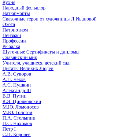
Кухня
Народный фольклор
Натюрморты
Сказочные герои от художницы Л.Ивановой
Охота
Патриотизм
Пейзажи
Профессии
Рыбалка
Шуточные Сертификаты и дипломы
Славянский мир
Учителя, учащиеся, детский сад
Цитаты Великих Людей
А.В. Суворов
А.П. Чехов
А.С. Пушкин
Александр III
В.В. Путин
К.Э. Циолковский
М.Ю. Ломоносов
М.Ю. Толстой
П.А. Столыпин
П.С. Нахимов
Петр I
С.П. Королёв