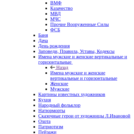
ВМФ
Казачество
МВД
МЧС
Прочие Вооруженные Силы
ФСБ
Баня
Дача
День рождения
Заповеди, Правила, Уставы, Кодексы
Имена мужские и женские вертикальные и
горизонтальные
Назад
Имена мужские и женские
вертикальные и горизонтальные
Женские
Мужские
Картины известных художников
Кухня
Народный фольклор
Натюрморты
Сказочные герои от художницы Л.Ивановой
Охота
Патриотизм
Пейзажи