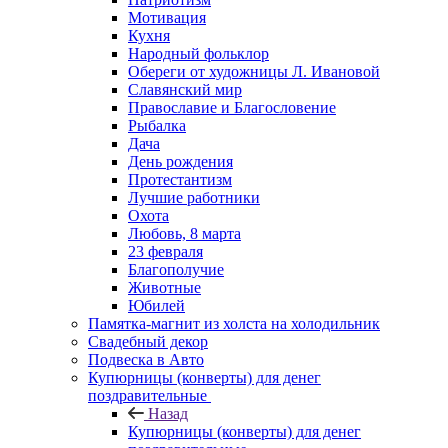
Мотивация
Кухня
Народный фольклор
Обереги от художницы Л. Ивановой
Славянский мир
Православие и Благословение
Рыбалка
Дача
День рождения
Протестантизм
Лучшие работники
Охота
Любовь, 8 марта
23 февраля
Благополучие
Животные
Юбилей
Памятка-магнит из холста на холодильник
Свадебный декор
Подвеска в Авто
Купюрницы (конверты) для денег
поздравительные
Назад
Купюрницы (конверты) для денег