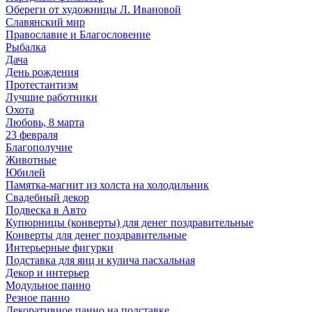
Обереги от художницы Л. Ивановой
Славянский мир
Православие и Благословение
Рыбалка
Дача
День рождения
Протестантизм
Лучшие работники
Охота
Любовь, 8 марта
23 февраля
Благополучие
Животные
Юбилей
Памятка-магнит из холста на холодильник
Свадебный декор
Подвеска в Авто
Купюрницы (конверты) для денег поздравительные
Конверты для денег поздравительные
Интерьерные фигурки
Подставка для яиц и кулича пасхальная
Декор и интерьер
Модульное панно
Резное панно
Декоративное панно на подставке