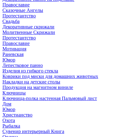
Православие
Сказочные Ангелы
Протестантство
Свадьба
Декоративные скрижали
Молитвенные Скрижали
Протестантство
Православие
Мотивация
Раневская
Юмор
Лепестковое панно
Изделия из гибкого стекла
Коврики под миски для домашних животных
Накладки на детские столы
Продукция на магнитном виниле
Ключницы
Ключница-полка настенная Пальмовый лист
Дом
Юмор
Христианство
Охота
Рыбалка
Сувенир интерьерный Книга
Ордена