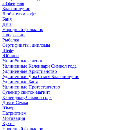
23 февраля
Благополучие
Любителям кофе
Баня
Дача
Народный фольклор
Профессии
Рыбалка
Сертификаты, дипломы
Шефу
Юбилеи
Удлинённые свитки
Удлиненные Календари Символ года
Удлиненные Христианство
Удлиненные Дом Семья Благополучие
Удлиненные Баня
Удлиненные Протестантство
Сувенир свиток-магнит
Календари, Символ года
Дом и Семья
Юмор
Патриотизм
Мотивация
Кухня
Народный фольклор