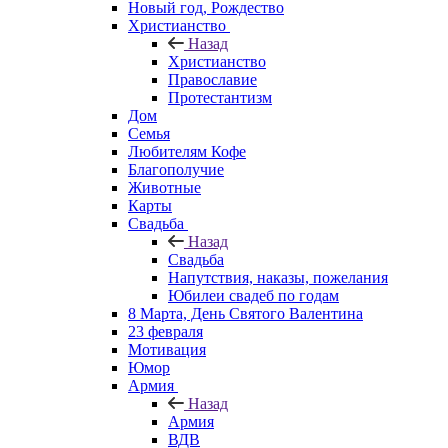
Новый год, Рождество
Христианство
Назад
Христианство
Православие
Протестантизм
Дом
Семья
Любителям Кофе
Благополучие
Животные
Карты
Свадьба
Назад
Свадьба
Напутствия, наказы, пожелания
Юбилеи свадеб по годам
8 Марта, День Святого Валентина
23 февраля
Мотивация
Юмор
Армия
Назад
Армия
ВДВ