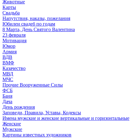
Животные
Карты
Свадьба
Напутствия, наказы, пожелания
Юбилеи свадеб по годам
8 Марта, День Святого Валентина
23 февраля
Мотивация
Юмор
Армия
ВДВ
ВМФ
Казачество
МВД
МЧС
Прочие Вооруженные Силы
ФСБ
Баня
Дача
День рождения
Заповеди, Правила, Уставы, Кодексы
Имена мужские и женские вертикальные и горизонтальные
Женские
Мужские
Картины известных художников