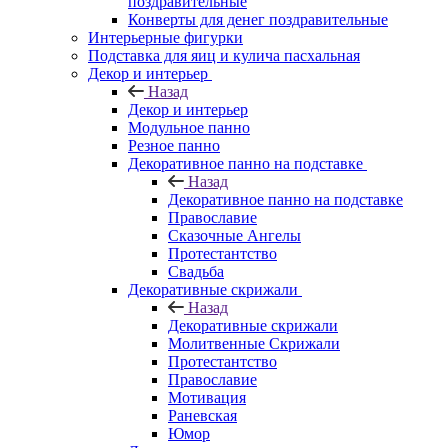
поздравительные
Конверты для денег поздравительные
Интерьерные фигурки
Подставка для яиц и кулича пасхальная
Декор и интерьер
Назад
Декор и интерьер
Модульное панно
Резное панно
Декоративное панно на подставке
Назад
Декоративное панно на подставке
Православие
Сказочные Ангелы
Протестантство
Свадьба
Декоративные скрижали
Назад
Декоративные скрижали
Молитвенные Скрижали
Протестантство
Православие
Мотивация
Раневская
Юмор