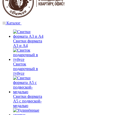
Каталог
Свитки формата
А3 и А4
Свиток
подарочный в
тубусе
Свитки формата
А5 с подвеской-
медалью