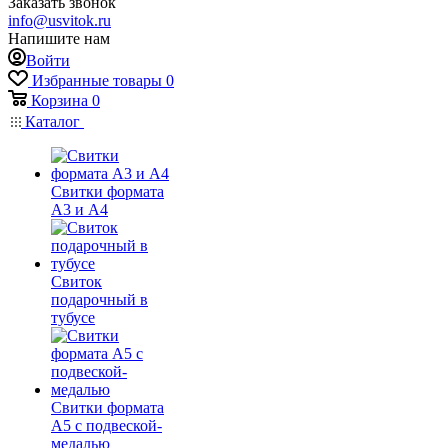
Заказать звонок
info@usvitok.ru
Напишите нам
Войти
Избранные товары
0
Корзина
0
Каталог
Свитки формата
А3 и А4
Свиток
подарочный в
тубусе
Свитки формата
А5 с подвеской-
медалью