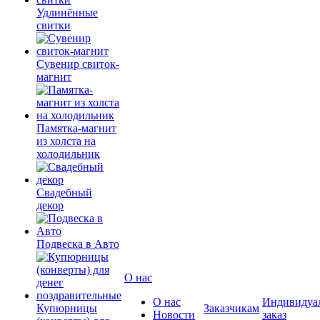
Удлинённые
свитки
Сувенир свиток-
магнит
Памятка-магнит
из холста на
холодильник
Свадебный
декор
Подвеска в Авто
О нас
О нас
Индивидуа
Купюрницы
Заказчикам
Новости
заказ