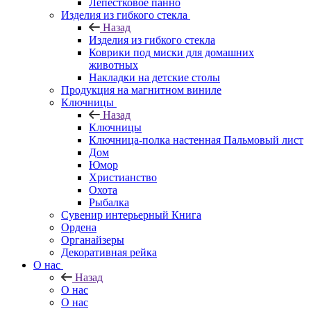
Лепестковое панно
Изделия из гибкого стекла
Назад
Изделия из гибкого стекла
Коврики под миски для домашних
животных
Накладки на детские столы
Продукция на магнитном виниле
Ключницы
Назад
Ключницы
Ключница-полка настенная Пальмовый лист
Дом
Юмор
Христианство
Охота
Рыбалка
Сувенир интерьерный Книга
Ордена
Органайзеры
Декоративная рейка
О нас
Назад
О нас
О нас