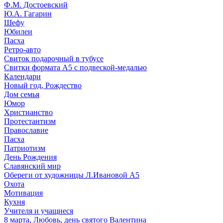
Ф.М. Достоевский
Ю.А. Гагарин
Шефу
Юбилеи
Пасха
Ретро-авто
Свиток подарочный в тубусе
Свитки формата А5 с подвеской-медалью
Календари
Новый год, Рождество
Дом семья
Юмор
Христианство
Протестантизм
Православие
Пасха
Патриотизм
День Рождения
Славянский мир
Обереги от художницы Л.Ивановой А5
Охота
Мотивация
Кухня
Учителя и учащиеся
8 марта, Любовь, день святого Валентина