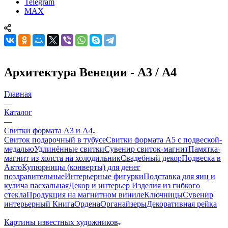
Telegram
MAX
Архитектура Венеции - А3 / А4
Главная
—
Каталог
—
Свитки формата А3 и А4
Свиток подарочный в тубусе
Свитки формата А5 с подвеской-
медалью
Удлинённые свитки
Сувенир свиток-магнит
Памятка-
магнит из холста на холодильник
Свадебный декор
Подвеска в
Авто
Купюрницы (конверты) для денег
поздравительные
Интерьерные фигурки
Подставка для яиц и
кулича пасхальная
Декор и интерьер
Изделия из гибкого
стекла
Продукция на магнитном виниле
Ключницы
Сувенир
интерьерный Книга
Ордена
Органайзеры
Декоративная рейка
—
Картины известных художников