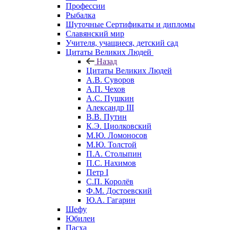
Профессии
Рыбалка
Шуточные Сертификаты и дипломы
Славянский мир
Учителя, учащиеся, детский сад
Цитаты Великих Людей
Назад
Цитаты Великих Людей
А.В. Суворов
А.П. Чехов
А.С. Пушкин
Александр III
В.В. Путин
К.Э. Циолковский
М.Ю. Ломоносов
М.Ю. Толстой
П.А. Столыпин
П.С. Нахимов
Петр I
С.П. Королёв
Ф.М. Достоевский
Ю.А. Гагарин
Шефу
Юбилеи
Пасха