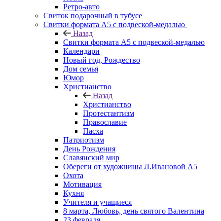
Ретро-авто
Свиток подарочный в тубусе
Свитки формата А5 с подвеской-медалью
Назад
Свитки формата А5 с подвеской-медалью
Календари
Новый год, Рождество
Дом семья
Юмор
Христианство
Назад
Христианство
Протестантизм
Православие
Пасха
Патриотизм
День Рождения
Славянский мир
Обереги от художницы Л.Ивановой А5
Охота
Мотивация
Кухня
Учителя и учащиеся
8 марта, Любовь, день святого Валентина
23 февраля