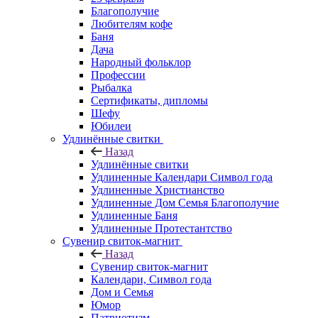
Благополучие
Любителям кофе
Баня
Дача
Народный фольклор
Профессии
Рыбалка
Сертификаты, дипломы
Шефу
Юбилеи
Удлинённые свитки
Назад
Удлинённые свитки
Удлиненные Календари Символ года
Удлиненные Христианство
Удлиненные Дом Семья Благополучие
Удлиненные Баня
Удлиненные Протестантство
Сувенир свиток-магнит
Назад
Сувенир свиток-магнит
Календари, Символ года
Дом и Семья
Юмор
Патриотизм