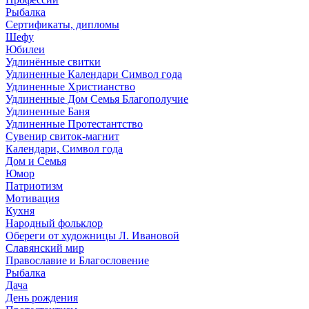
Рыбалка
Сертификаты, дипломы
Шефу
Юбилеи
Удлинённые свитки
Удлиненные Календари Символ года
Удлиненные Христианство
Удлиненные Дом Семья Благополучие
Удлиненные Баня
Удлиненные Протестантство
Сувенир свиток-магнит
Календари, Символ года
Дом и Семья
Юмор
Патриотизм
Мотивация
Кухня
Народный фольклор
Обереги от художницы Л. Ивановой
Славянский мир
Православие и Благословение
Рыбалка
Дача
День рождения