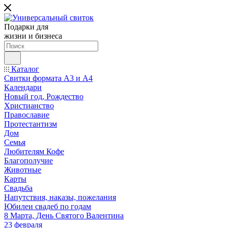
Подарки для
жизни и бизнеса
Каталог
Свитки формата А3 и А4
Календари
Новый год, Рождество
Христианство
Православие
Протестантизм
Дом
Семья
Любителям Кофе
Благополучие
Животные
Карты
Свадьба
Напутствия, наказы, пожелания
Юбилеи свадеб по годам
8 Марта, День Святого Валентина
23 февраля