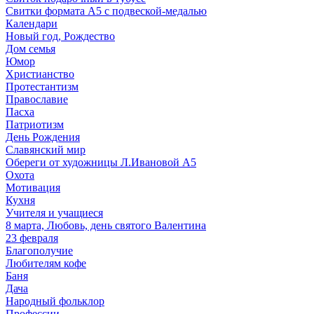
Свитки формата А5 с подвеской-медалью
Календари
Новый год, Рождество
Дом семья
Юмор
Христианство
Протестантизм
Православие
Пасха
Патриотизм
День Рождения
Славянский мир
Обереги от художницы Л.Ивановой А5
Охота
Мотивация
Кухня
Учителя и учащиеся
8 марта, Любовь, день святого Валентина
23 февраля
Благополучие
Любителям кофе
Баня
Дача
Народный фольклор
Профессии