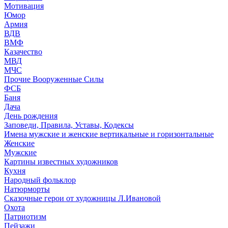
Мотивация
Юмор
Армия
ВДВ
ВМФ
Казачество
МВД
МЧС
Прочие Вооруженные Силы
ФСБ
Баня
Дача
День рождения
Заповеди, Правила, Уставы, Кодексы
Имена мужские и женские вертикальные и горизонтальные
Женские
Мужские
Картины известных художников
Кухня
Народный фольклор
Натюрморты
Сказочные герои от художницы Л.Ивановой
Охота
Патриотизм
Пейзажи