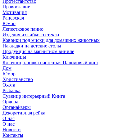
Протестантство
Православие
Мотивация
Раневская
Юмор
Лепестковое панно
Изделия из гибкого стекла
Коврики под миски для домашних животных
Накладки на детские столы
Продукция на магнитном виниле
Ключницы
Ключница-полка настенная Пальмовый лист
Дом
Юмор
Христианство
Охота
Рыбалка
Сувенир интерьерный Книга
Ордена
Органайзеры
Декоративная рейка
О нас
О нас
Новости
Контакты