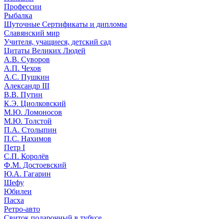
Профессии
Рыбалка
Шуточные Сертификаты и дипломы
Славянский мир
Учителя, учащиеся, детский сад
Цитаты Великих Людей
А.В. Суворов
А.П. Чехов
А.С. Пушкин
Александр III
В.В. Путин
К.Э. Циолковский
М.Ю. Ломоносов
М.Ю. Толстой
П.А. Столыпин
П.С. Нахимов
Петр I
С.П. Королёв
Ф.М. Достоевский
Ю.А. Гагарин
Шефу
Юбилеи
Пасха
Ретро-авто
Свиток подарочный в тубусе