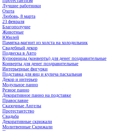
Протестантизм
Лучшие работники
Охота
Любовь, 8 марта
23 февраля
Благополучие
Животные
Юбилей
Памятка-магнит из холста на холодильник
Свадебный декор
Подвеска в Авто
Купюрницы (конверты) для денег поздравительные
Конверты для денег поздравительные
Интерьерные фигурки
Подставка для яиц и кулича пасхальная
Декор и интерьер
Модульное панно
Резное панно
Декоративное панно на подставке
Православие
Сказочные Ангелы
Протестантство
Свадьба
Декоративные скрижали
Молитвенные Скрижали