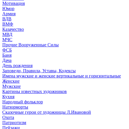
Мотивация
Юмор
Армия
ВДВ
ВМФ
Казачество
МВД
МЧС
Прочие Вооруженные Силы
ФСБ
Баня
Дача
День рождения
Заповеди, Правила, Уставы, Кодексы
Имена мужские и женские вертикальные и горизонтальные
Женские
Мужские
Картины известных художников
Кухня
Народный фольклор
Натюрморты
Сказочные герои от художницы Л.Ивановой
Охота
Патриотизм
Пейзажи