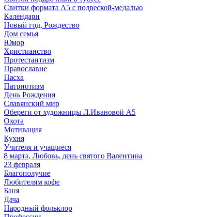
Свитки формата А5 с подвеской-медалью
Календари
Новый год, Рождество
Дом семья
Юмор
Христианство
Протестантизм
Православие
Пасха
Патриотизм
День Рождения
Славянский мир
Обереги от художницы Л.Ивановой А5
Охота
Мотивация
Кухня
Учителя и учащиеся
8 марта, Любовь, день святого Валентина
23 февраля
Благополучие
Любителям кофе
Баня
Дача
Народный фольклор
Профессии