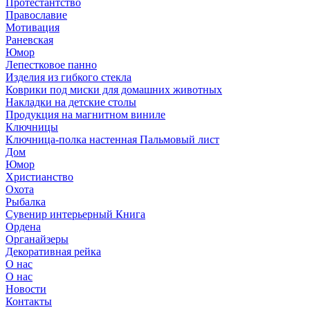
Протестантство
Православие
Мотивация
Раневская
Юмор
Лепестковое панно
Изделия из гибкого стекла
Коврики под миски для домашних животных
Накладки на детские столы
Продукция на магнитном виниле
Ключницы
Ключница-полка настенная Пальмовый лист
Дом
Юмор
Христианство
Охота
Рыбалка
Сувенир интерьерный Книга
Ордена
Органайзеры
Декоративная рейка
О нас
О нас
Новости
Контакты