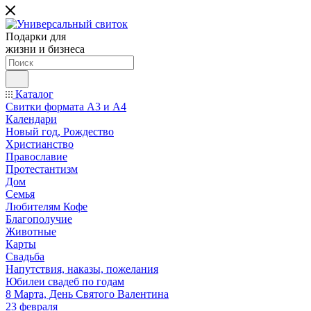
Подарки для
жизни и бизнеса
Каталог
Свитки формата А3 и А4
Календари
Новый год, Рождество
Христианство
Православие
Протестантизм
Дом
Семья
Любителям Кофе
Благополучие
Животные
Карты
Свадьба
Напутствия, наказы, пожелания
Юбилеи свадеб по годам
8 Марта, День Святого Валентина
23 февраля