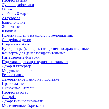
Протестантизм
Лучшие работники
Охота
Любовь, 8 марта
23 февраля
Благополучие
Животные
Юбилей
Памятка-магнит из холста на холодильник
Свадебный декор
Подвеска в Авто
Купюрницы (конверты) для денег поздравительные
Конверты для денег поздравительные
Интерьерные фигурки
Подставка для яиц и кулича пасхальная
Декор и интерьер
Модульное панно
Резное панно
Декоративное панно на подставке
Православие
Сказочные Ангелы
Протестантство
Свадьба
Декоративные скрижали
Молитвенные Скрижали