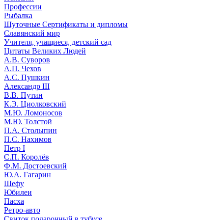
Профессии
Рыбалка
Шуточные Сертификаты и дипломы
Славянский мир
Учителя, учащиеся, детский сад
Цитаты Великих Людей
А.В. Суворов
А.П. Чехов
А.С. Пушкин
Александр III
В.В. Путин
К.Э. Циолковский
М.Ю. Ломоносов
М.Ю. Толстой
П.А. Столыпин
П.С. Нахимов
Петр I
С.П. Королёв
Ф.М. Достоевский
Ю.А. Гагарин
Шефу
Юбилеи
Пасха
Ретро-авто
Свиток подарочный в тубусе