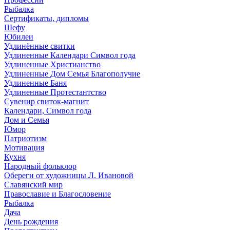
Рыбалка
Сертификаты, дипломы
Шефу
Юбилеи
Удлинённые свитки
Удлиненные Календари Символ года
Удлиненные Христианство
Удлиненные Дом Семья Благополучие
Удлиненные Баня
Удлиненные Протестантство
Сувенир свиток-магнит
Календари, Символ года
Дом и Семья
Юмор
Патриотизм
Мотивация
Кухня
Народный фольклор
Обереги от художницы Л. Ивановой
Славянский мир
Православие и Благословение
Рыбалка
Дача
День рождения