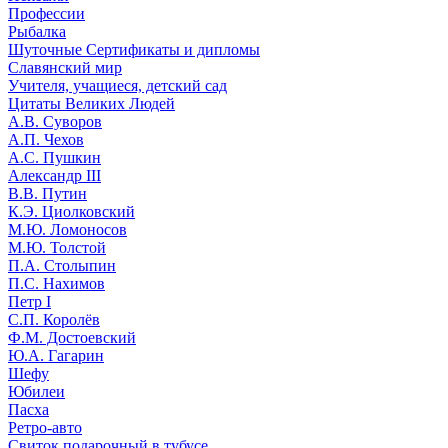
Профессии
Рыбалка
Шуточные Сертификаты и дипломы
Славянский мир
Учителя, учащиеся, детский сад
Цитаты Великих Людей
А.В. Суворов
А.П. Чехов
А.С. Пушкин
Александр III
В.В. Путин
К.Э. Циолковский
М.Ю. Ломоносов
М.Ю. Толстой
П.А. Столыпин
П.С. Нахимов
Петр I
С.П. Королёв
Ф.М. Достоевский
Ю.А. Гагарин
Шефу
Юбилеи
Пасха
Ретро-авто
Свиток подарочный в тубусе