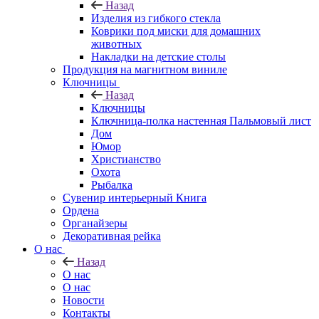
Назад
Изделия из гибкого стекла
Коврики под миски для домашних
животных
Накладки на детские столы
Продукция на магнитном виниле
Ключницы
Назад
Ключницы
Ключница-полка настенная Пальмовый лист
Дом
Юмор
Христианство
Охота
Рыбалка
Сувенир интерьерный Книга
Ордена
Органайзеры
Декоративная рейка
О нас
Назад
О нас
О нас
Новости
Контакты