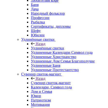
Любителям кофе
Баня
Дача
Народный фольклор
Профессии
Рыбалка
Сертификаты, дипломы
Шефу
Юбилеи
Удлинённые свитки
Назад
Удлинённые свитки
Удлиненные Календари Символ года
Удлиненные Христианство
Удлиненные Дом Семья Благополучие
Удлиненные Баня
Удлиненные Протестантство
Сувенир свиток-магнит
Назад
Сувенир свиток-магнит
Календари, Символ года
Дом и Семья
Юмор
Патриотизм
Мотивация