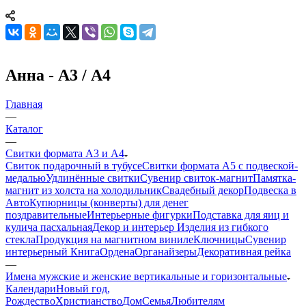
Анна - А3 / А4
Главная
—
Каталог
—
Свитки формата А3 и А4
Свиток подарочный в тубусе
Свитки формата А5 с подвеской-
медалью
Удлинённые свитки
Сувенир свиток-магнит
Памятка-
магнит из холста на холодильник
Свадебный декор
Подвеска в
Авто
Купюрницы (конверты) для денег
поздравительные
Интерьерные фигурки
Подставка для яиц и
кулича пасхальная
Декор и интерьер
Изделия из гибкого
стекла
Продукция на магнитном виниле
Ключницы
Сувенир
интерьерный Книга
Ордена
Органайзеры
Декоративная рейка
—
Имена мужские и женские вертикальные и горизонтальные
Календари
Новый год,
Рождество
Христианство
Дом
Семья
Любителям