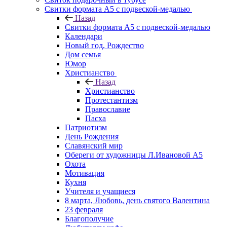
Свитки формата А5 с подвеской-медалью
Назад
Свитки формата А5 с подвеской-медалью
Календари
Новый год, Рождество
Дом семья
Юмор
Христианство
Назад
Христианство
Протестантизм
Православие
Пасха
Патриотизм
День Рождения
Славянский мир
Обереги от художницы Л.Ивановой А5
Охота
Мотивация
Кухня
Учителя и учащиеся
8 марта, Любовь, день святого Валентина
23 февраля
Благополучие