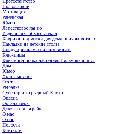
Протестантство
Православие
Мотивация
Раневская
Юмор
Лепестковое панно
Изделия из гибкого стекла
Коврики под миски для домашних животных
Накладки на детские столы
Продукция на магнитном виниле
Ключницы
Ключница-полка настенная Пальмовый лист
Дом
Юмор
Христианство
Охота
Рыбалка
Сувенир интерьерный Книга
Ордена
Органайзеры
Декоративная рейка
О нас
О нас
Новости
Контакты