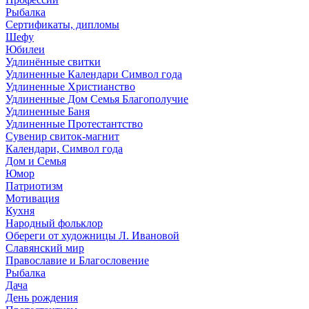
Рыбалка
Сертификаты, дипломы
Шефу
Юбилеи
Удлинённые свитки
Удлиненные Календари Символ года
Удлиненные Христианство
Удлиненные Дом Семья Благополучие
Удлиненные Баня
Удлиненные Протестантство
Сувенир свиток-магнит
Календари, Символ года
Дом и Семья
Юмор
Патриотизм
Мотивация
Кухня
Народный фольклор
Обереги от художницы Л. Ивановой
Славянский мир
Православие и Благословение
Рыбалка
Дача
День рождения