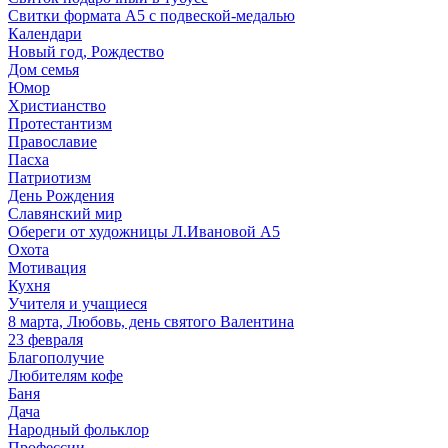
Свитки формата А5 с подвеской-медалью
Календари
Новый год, Рождество
Дом семья
Юмор
Христианство
Протестантизм
Православие
Пасха
Патриотизм
День Рождения
Славянский мир
Обереги от художницы Л.Ивановой А5
Охота
Мотивация
Кухня
Учителя и учащиеся
8 марта, Любовь, день святого Валентина
23 февраля
Благополучие
Любителям кофе
Баня
Дача
Народный фольклор
Профессии