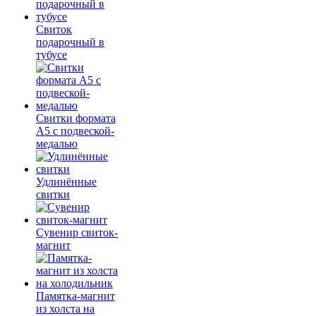
Свиток
подарочный в
тубусе
Свитки формата
А5 с подвеской-
медалью
Удлинённые
свитки
Сувенир свиток-
магнит
Памятка-магнит
из холста на