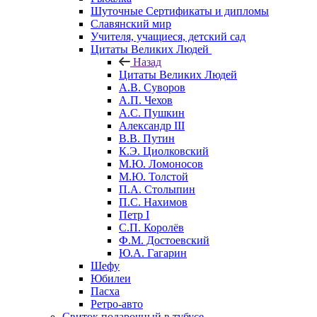
Шуточные Сертификаты и дипломы
Славянский мир
Учителя, учащиеся, детский сад
Цитаты Великих Людей
Назад
Цитаты Великих Людей
А.В. Суворов
А.П. Чехов
А.С. Пушкин
Александр III
В.В. Путин
К.Э. Циолковский
М.Ю. Ломоносов
М.Ю. Толстой
П.А. Столыпин
П.С. Нахимов
Петр I
С.П. Королёв
Ф.М. Достоевский
Ю.А. Гагарин
Шефу
Юбилеи
Пасха
Ретро-авто
Свиток подарочный в тубусе