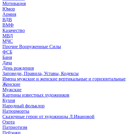
Мотивация
Юмор
Армия
ВДВ
ВМФ
Казачество
МВД
МЧС
Прочие Вооруженные Силы
ФСБ
Баня
Дача
День рождения
Заповеди, Правила, Уставы, Кодексы
Имена мужские и женские вертикальные и горизонтальные
Женские
Мужские
Картины известных художников
Кухня
Народный фольклор
Натюрморты
Сказочные герои от художницы Л.Ивановой
Охота
Патриотизм
Пейзажи