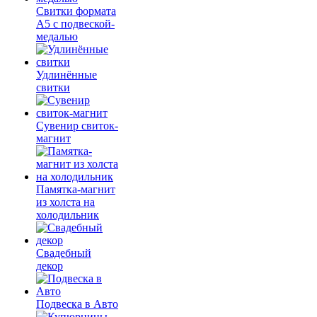
Свитки формата
А5 с подвеской-
медалью
Удлинённые
свитки
Сувенир свиток-
магнит
Памятка-магнит
из холста на
холодильник
Свадебный
декор
Подвеска в Авто