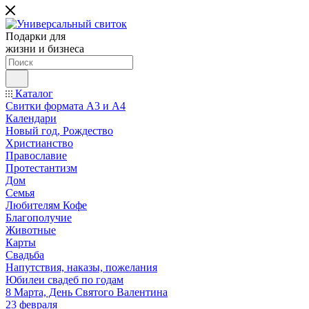
Подарки для
жизни и бизнеса
Каталог
Свитки формата А3 и А4
Календари
Новый год, Рождество
Христианство
Православие
Протестантизм
Дом
Семья
Любителям Кофе
Благополучие
Животные
Карты
Свадьба
Напутствия, наказы, пожелания
Юбилеи свадеб по годам
8 Марта, День Святого Валентина
23 февраля