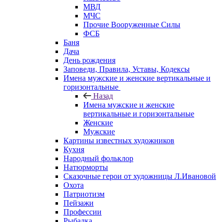
МВД
МЧС
Прочие Вооруженные Силы
ФСБ
Баня
Дача
День рождения
Заповеди, Правила, Уставы, Кодексы
Имена мужские и женские вертикальные и
горизонтальные
Назад
Имена мужские и женские
вертикальные и горизонтальные
Женские
Мужские
Картины известных художников
Кухня
Народный фольклор
Натюрморты
Сказочные герои от художницы Л.Ивановой
Охота
Патриотизм
Пейзажи
Профессии
Рыбалка