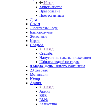
Назад
Христианство
Православие
Протестантизм
Дом
Семья
Любителям Кофе
Благополучие
Животные
Карты
Свадьба
Назад
Свадьба
Напутствия, наказы, пожелания
Юбилеи свадеб по годам
8 Марта, День Святого Валентина
23 февраля
Мотивация
Юмор
Армия
Назад
Армия
ВДВ
ВМФ
Казачество