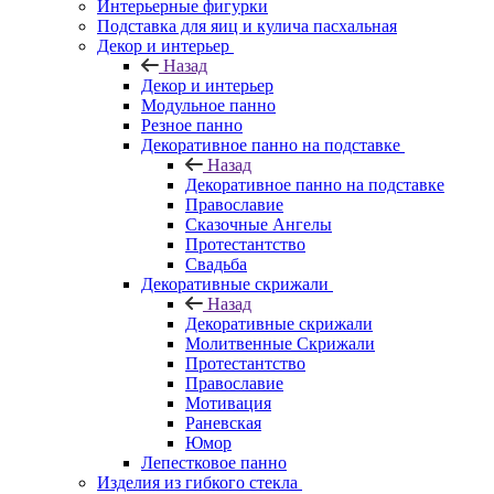
Интерьерные фигурки
Подставка для яиц и кулича пасхальная
Декор и интерьер
Назад
Декор и интерьер
Модульное панно
Резное панно
Декоративное панно на подставке
Назад
Декоративное панно на подставке
Православие
Сказочные Ангелы
Протестантство
Свадьба
Декоративные скрижали
Назад
Декоративные скрижали
Молитвенные Скрижали
Протестантство
Православие
Мотивация
Раневская
Юмор
Лепестковое панно
Изделия из гибкого стекла