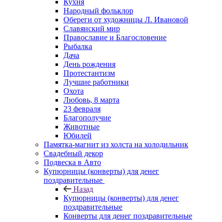
Кухня
Народный фольклор
Обереги от художницы Л. Ивановой
Славянский мир
Православие и Благословение
Рыбалка
Дача
День рождения
Протестантизм
Лучшие работники
Охота
Любовь, 8 марта
23 февраля
Благополучие
Животные
Юбилей
Памятка-магнит из холста на холодильник
Свадебный декор
Подвеска в Авто
Купюрницы (конверты) для денег
поздравительные
Назад
Купюрницы (конверты) для денег
поздравительные
Конверты для денег поздравительные