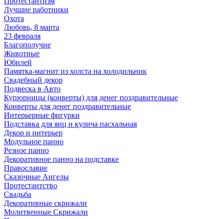
Протестантизм
Лучшие работники
Охота
Любовь, 8 марта
23 февраля
Благополучие
Животные
Юбилей
Памятка-магнит из холста на холодильник
Свадебный декор
Подвеска в Авто
Купюрницы (конверты) для денег поздравительные
Конверты для денег поздравительные
Интерьерные фигурки
Подставка для яиц и кулича пасхальная
Декор и интерьер
Модульное панно
Резное панно
Декоративное панно на подставке
Православие
Сказочные Ангелы
Протестантство
Свадьба
Декоративные скрижали
Молитвенные Скрижали