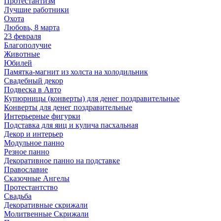
Протестантизм
Лучшие работники
Охота
Любовь, 8 марта
23 февраля
Благополучие
Животные
Юбилей
Памятка-магнит из холста на холодильник
Свадебный декор
Подвеска в Авто
Купюрницы (конверты) для денег поздравительные
Конверты для денег поздравительные
Интерьерные фигурки
Подставка для яиц и кулича пасхальная
Декор и интерьер
Модульное панно
Резное панно
Декоративное панно на подставке
Православие
Сказочные Ангелы
Протестантство
Свадьба
Декоративные скрижали
Молитвенные Скрижали