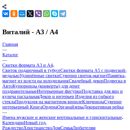
Виталий - А3 / А4
Главная
—
Каталог
—
Свитки формата А3 и А4
Свиток подарочный в тубусе
Свитки формата А5 с подвеской-
медалью
Удлинённые свитки
Сувенир свиток-магнит
Памятка-
магнит из холста на холодильник
Свадебный декор
Подвеска в
Авто
Купюрницы (конверты) для денег
поздравительные
Интерьерные фигурки
Подставка для яиц и
кулича пасхальная
Декор и интерьер
Изделия из гибкого
стекла
Продукция на магнитном виниле
Ключницы
Сувенир
интерьерный Книга
Ордена
Органайзеры
Декоративная рейка
—
Имена мужские и женские вертикальные и горизонтальные
Календари
Новый год,
Рождество
Христианство
Дом
Семья
Любителям