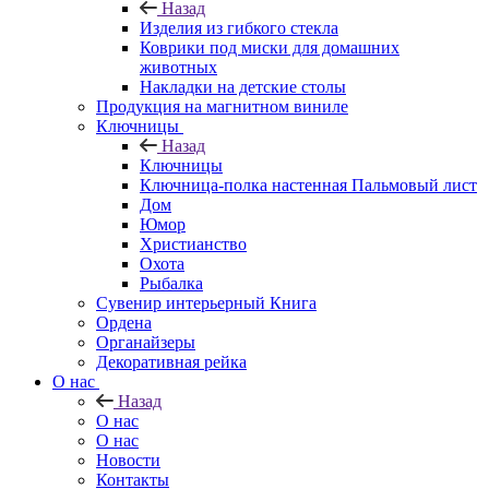
Назад
Изделия из гибкого стекла
Коврики под миски для домашних
животных
Накладки на детские столы
Продукция на магнитном виниле
Ключницы
Назад
Ключницы
Ключница-полка настенная Пальмовый лист
Дом
Юмор
Христианство
Охота
Рыбалка
Сувенир интерьерный Книга
Ордена
Органайзеры
Декоративная рейка
О нас
Назад
О нас
О нас
Новости
Контакты