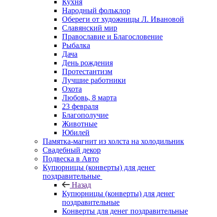
Кухня
Народный фольклор
Обереги от художницы Л. Ивановой
Славянский мир
Православие и Благословение
Рыбалка
Дача
День рождения
Протестантизм
Лучшие работники
Охота
Любовь, 8 марта
23 февраля
Благополучие
Животные
Юбилей
Памятка-магнит из холста на холодильник
Свадебный декор
Подвеска в Авто
Купюрницы (конверты) для денег
поздравительные
Назад
Купюрницы (конверты) для денег
поздравительные
Конверты для денег поздравительные