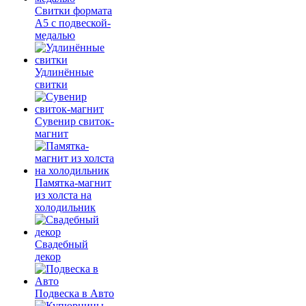
Свитки формата
А5 с подвеской-
медалью
Удлинённые
свитки
Сувенир свиток-
магнит
Памятка-магнит
из холста на
холодильник
Свадебный
декор
Подвеска в Авто