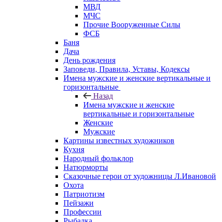
МВД
МЧС
Прочие Вооруженные Силы
ФСБ
Баня
Дача
День рождения
Заповеди, Правила, Уставы, Кодексы
Имена мужские и женские вертикальные и
горизонтальные
Назад
Имена мужские и женские
вертикальные и горизонтальные
Женские
Мужские
Картины известных художников
Кухня
Народный фольклор
Натюрморты
Сказочные герои от художницы Л.Ивановой
Охота
Патриотизм
Пейзажи
Профессии
Рыбалка