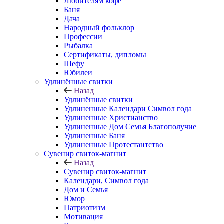
Любителям кофе
Баня
Дача
Народный фольклор
Профессии
Рыбалка
Сертификаты, дипломы
Шефу
Юбилеи
Удлинённые свитки
Назад
Удлинённые свитки
Удлиненные Календари Символ года
Удлиненные Христианство
Удлиненные Дом Семья Благополучие
Удлиненные Баня
Удлиненные Протестантство
Сувенир свиток-магнит
Назад
Сувенир свиток-магнит
Календари, Символ года
Дом и Семья
Юмор
Патриотизм
Мотивация