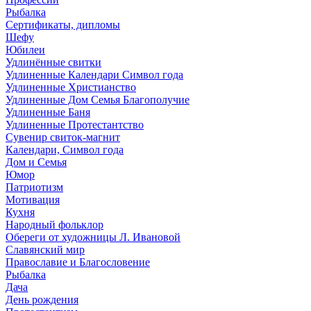
Рыбалка
Сертификаты, дипломы
Шефу
Юбилеи
Удлинённые свитки
Удлиненные Календари Символ года
Удлиненные Христианство
Удлиненные Дом Семья Благополучие
Удлиненные Баня
Удлиненные Протестантство
Сувенир свиток-магнит
Календари, Символ года
Дом и Семья
Юмор
Патриотизм
Мотивация
Кухня
Народный фольклор
Обереги от художницы Л. Ивановой
Славянский мир
Православие и Благословение
Рыбалка
Дача
День рождения