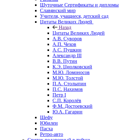
Шуточные Сертификаты и дипломы
Славянский мир
Учителя, учащиеся, детский сад
Цитаты Великих Людей
Назад
Цитаты Великих Людей
А.В. Суворов
А.П. Чехов
А.С. Пушкин
Александр III
В.В. Путин
К.Э. Циолковский
М.Ю. Ломоносов
М.Ю. Толстой
П.А. Столыпин
П.С. Нахимов
Петр I
С.П. Королёв
Ф.М. Достоевский
Ю.А. Гагарин
Шефу
Юбилеи
Пасха
Ретро-авто
Свиток подарочный в тубусе