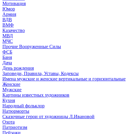
Мотивация
Юмор
Армия
ВДВ
ВМФ
Казачество
МВД
МЧС
Прочие Вооруженные Силы
ФСБ
Баня
Дача
День рождения
Заповеди, Правила, Уставы, Кодексы
Имена мужские и женские вертикальные и горизонтальные
Женские
Мужские
Картины известных художников
Кухня
Народный фольклор
Натюрморты
Сказочные герои от художницы Л.Ивановой
Охота
Патриотизм
Пейзажи