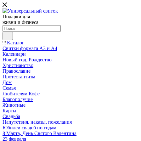
Подарки для
жизни и бизнеса
Каталог
Свитки формата А3 и А4
Календари
Новый год, Рождество
Христианство
Православие
Протестантизм
Дом
Семья
Любителям Кофе
Благополучие
Животные
Карты
Свадьба
Напутствия, наказы, пожелания
Юбилеи свадеб по годам
8 Марта, День Святого Валентина
23 февраля