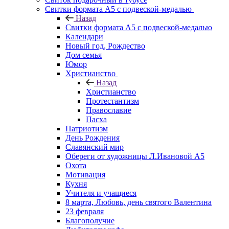
Свитки формата А5 с подвеской-медалью
Назад
Свитки формата А5 с подвеской-медалью
Календари
Новый год, Рождество
Дом семья
Юмор
Христианство
Назад
Христианство
Протестантизм
Православие
Пасха
Патриотизм
День Рождения
Славянский мир
Обереги от художницы Л.Ивановой А5
Охота
Мотивация
Кухня
Учителя и учащиеся
8 марта, Любовь, день святого Валентина
23 февраля
Благополучие