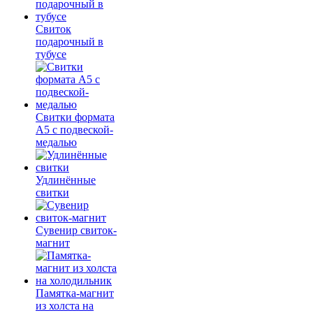
Свиток
подарочный в
тубусе
Свитки формата
А5 с подвеской-
медалью
Удлинённые
свитки
Сувенир свиток-
магнит
Памятка-магнит
из холста на