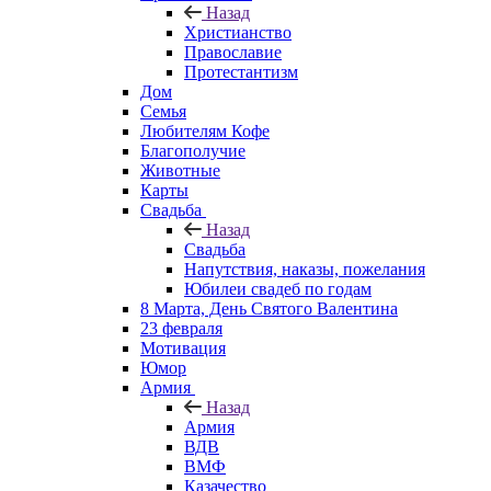
Назад
Христианство
Православие
Протестантизм
Дом
Семья
Любителям Кофе
Благополучие
Животные
Карты
Свадьба
Назад
Свадьба
Напутствия, наказы, пожелания
Юбилеи свадеб по годам
8 Марта, День Святого Валентина
23 февраля
Мотивация
Юмор
Армия
Назад
Армия
ВДВ
ВМФ
Казачество