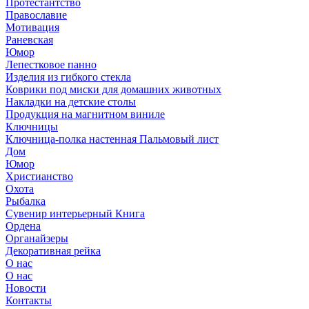
Протестантство
Православие
Мотивация
Раневская
Юмор
Лепестковое панно
Изделия из гибкого стекла
Коврики под миски для домашних животных
Накладки на детские столы
Продукция на магнитном виниле
Ключницы
Ключница-полка настенная Пальмовый лист
Дом
Юмор
Христианство
Охота
Рыбалка
Сувенир интерьерный Книга
Ордена
Органайзеры
Декоративная рейка
О нас
О нас
Новости
Контакты