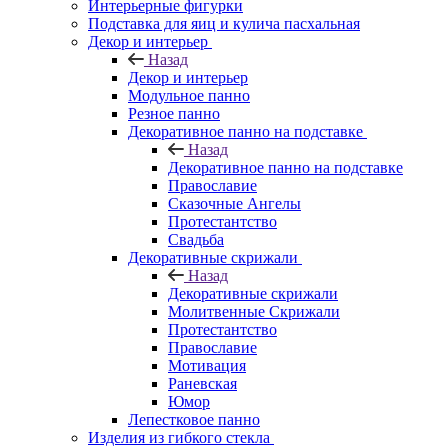
Интерьерные фигурки
Подставка для яиц и кулича пасхальная
Декор и интерьер
Назад
Декор и интерьер
Модульное панно
Резное панно
Декоративное панно на подставке
Назад
Декоративное панно на подставке
Православие
Сказочные Ангелы
Протестантство
Свадьба
Декоративные скрижали
Назад
Декоративные скрижали
Молитвенные Скрижали
Протестантство
Православие
Мотивация
Раневская
Юмор
Лепестковое панно
Изделия из гибкого стекла