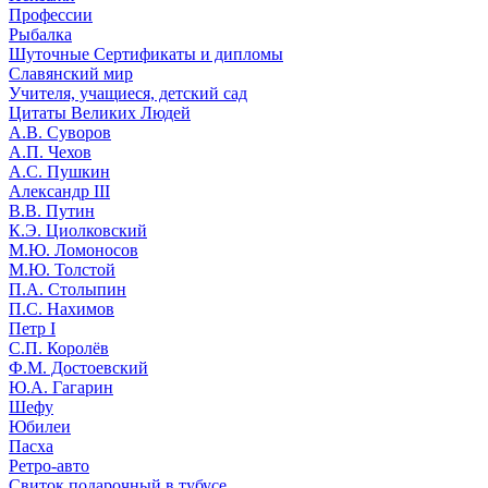
Профессии
Рыбалка
Шуточные Сертификаты и дипломы
Славянский мир
Учителя, учащиеся, детский сад
Цитаты Великих Людей
А.В. Суворов
А.П. Чехов
А.С. Пушкин
Александр III
В.В. Путин
К.Э. Циолковский
М.Ю. Ломоносов
М.Ю. Толстой
П.А. Столыпин
П.С. Нахимов
Петр I
С.П. Королёв
Ф.М. Достоевский
Ю.А. Гагарин
Шефу
Юбилеи
Пасха
Ретро-авто
Свиток подарочный в тубусе