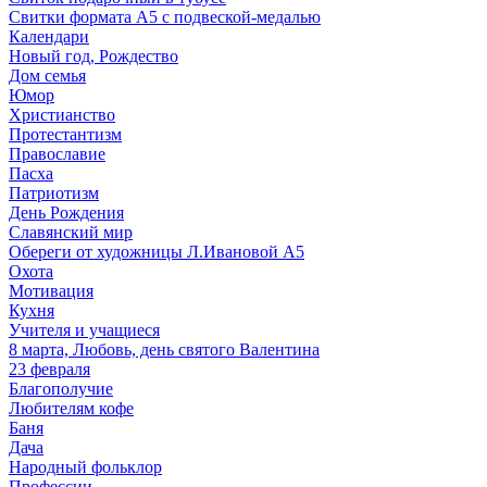
Свитки формата А5 с подвеской-медалью
Календари
Новый год, Рождество
Дом семья
Юмор
Христианство
Протестантизм
Православие
Пасха
Патриотизм
День Рождения
Славянский мир
Обереги от художницы Л.Ивановой А5
Охота
Мотивация
Кухня
Учителя и учащиеся
8 марта, Любовь, день святого Валентина
23 февраля
Благополучие
Любителям кофе
Баня
Дача
Народный фольклор
Профессии