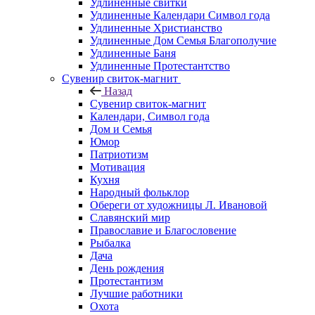
Удлинённые свитки
Удлиненные Календари Символ года
Удлиненные Христианство
Удлиненные Дом Семья Благополучие
Удлиненные Баня
Удлиненные Протестантство
Сувенир свиток-магнит
Назад
Сувенир свиток-магнит
Календари, Символ года
Дом и Семья
Юмор
Патриотизм
Мотивация
Кухня
Народный фольклор
Обереги от художницы Л. Ивановой
Славянский мир
Православие и Благословение
Рыбалка
Дача
День рождения
Протестантизм
Лучшие работники
Охота