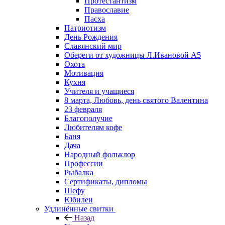
Протестантизм
Православие
Пасха
Патриотизм
День Рождения
Славянский мир
Обереги от художницы Л.Ивановой А5
Охота
Мотивация
Кухня
Учителя и учащиеся
8 марта, Любовь, день святого Валентина
23 февраля
Благополучие
Любителям кофе
Баня
Дача
Народный фольклор
Профессии
Рыбалка
Сертификаты, дипломы
Шефу
Юбилеи
Удлинённые свитки
Назад