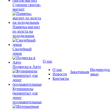
Сувенир свиток-
магнит
Памятка-магнит
из холста на
холодильник
Свадебный
декор
О нас
Подвеска в Авто
О нас
Индивидуа
Заказчикам
Новости
заказ
Контакты
Купюрницы
(конверты) для
денег
поздравительные