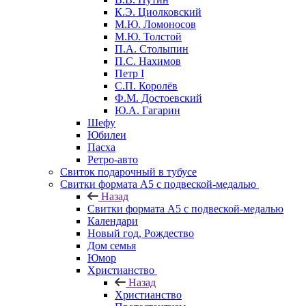
К.Э. Циолковский
М.Ю. Ломоносов
М.Ю. Толстой
П.А. Столыпин
П.С. Нахимов
Петр I
С.П. Королёв
Ф.М. Достоевский
Ю.А. Гагарин
Шефу
Юбилеи
Пасха
Ретро-авто
Свиток подарочный в тубусе
Свитки формата А5 с подвеской-медалью
Назад
Свитки формата А5 с подвеской-медалью
Календари
Новый год, Рождество
Дом семья
Юмор
Христианство
Назад
Христианство