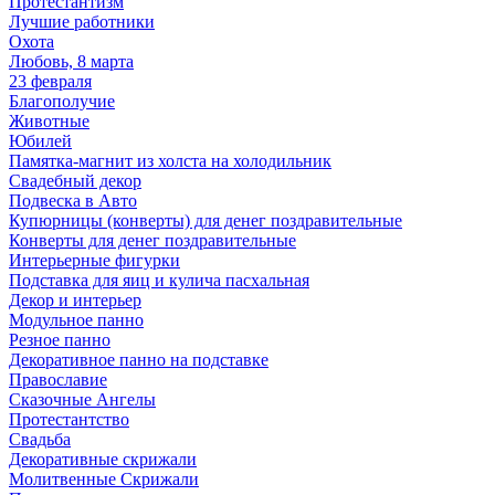
Протестантизм
Лучшие работники
Охота
Любовь, 8 марта
23 февраля
Благополучие
Животные
Юбилей
Памятка-магнит из холста на холодильник
Свадебный декор
Подвеска в Авто
Купюрницы (конверты) для денег поздравительные
Конверты для денег поздравительные
Интерьерные фигурки
Подставка для яиц и кулича пасхальная
Декор и интерьер
Модульное панно
Резное панно
Декоративное панно на подставке
Православие
Сказочные Ангелы
Протестантство
Свадьба
Декоративные скрижали
Молитвенные Скрижали