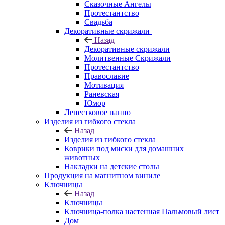
Сказочные Ангелы
Протестантство
Свадьба
Декоративные скрижали
Назад
Декоративные скрижали
Молитвенные Скрижали
Протестантство
Православие
Мотивация
Раневская
Юмор
Лепестковое панно
Изделия из гибкого стекла
Назад
Изделия из гибкого стекла
Коврики под миски для домашних
животных
Накладки на детские столы
Продукция на магнитном виниле
Ключницы
Назад
Ключницы
Ключница-полка настенная Пальмовый лист
Дом