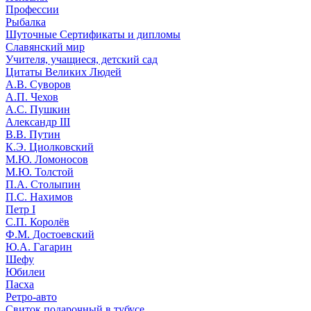
Профессии
Рыбалка
Шуточные Сертификаты и дипломы
Славянский мир
Учителя, учащиеся, детский сад
Цитаты Великих Людей
А.В. Суворов
А.П. Чехов
А.С. Пушкин
Александр III
В.В. Путин
К.Э. Циолковский
М.Ю. Ломоносов
М.Ю. Толстой
П.А. Столыпин
П.С. Нахимов
Петр I
С.П. Королёв
Ф.М. Достоевский
Ю.А. Гагарин
Шефу
Юбилеи
Пасха
Ретро-авто
Свиток подарочный в тубусе