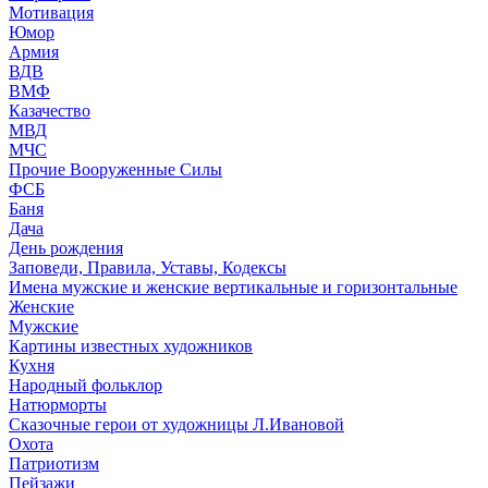
Мотивация
Юмор
Армия
ВДВ
ВМФ
Казачество
МВД
МЧС
Прочие Вооруженные Силы
ФСБ
Баня
Дача
День рождения
Заповеди, Правила, Уставы, Кодексы
Имена мужские и женские вертикальные и горизонтальные
Женские
Мужские
Картины известных художников
Кухня
Народный фольклор
Натюрморты
Сказочные герои от художницы Л.Ивановой
Охота
Патриотизм
Пейзажи