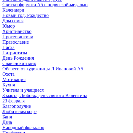
Свитки формата А5 с подвеской-медалью
Календари
Новый год, Рождество
Дом семья
Юмор
Христианство
Протестантизм
Православие
Пасха
Патриотизм
День Рождения
Славянский мир
Обереги от художницы Л.Ивановой А5
Охота
Мотивация
Кухня
Учителя и учащиеся
8 марта, Любовь, день святого Валентина
23 февраля
Благополучие
Любителям кофе
Баня
Дача
Народный фольклор
Профессии