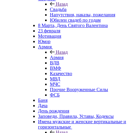
Назад
Свадьба
Напутствия, наказы, пожелания
Юбилеи свадеб по годам
8 Марта, День Святого Валентина
23 февраля
Мотивация
Юмор
Армия
Назад
Армия
ВДВ
ВМФ
Казачество
МВД
МЧС
Прочие Вооруженные Силы
ФСБ
Баня
Дача
День рождения
Заповеди, Правила, Уставы, Кодексы
Имена мужские и женские вертикальные и
горизонтальные
Назад