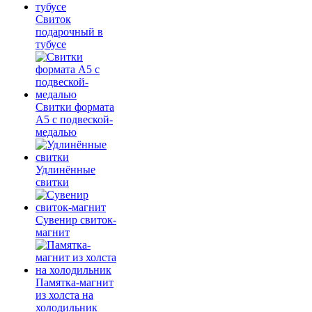
Свиток
подарочный в
тубусе
Свитки формата
А5 с подвеской-
медалью
Удлинённые
свитки
Сувенир свиток-
магнит
Памятка-магнит
из холста на
холодильник