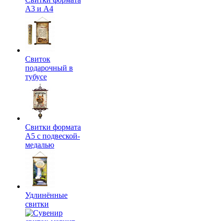
А3 и А4
Свиток
подарочный в
тубусе
Свитки формата
А5 с подвеской-
медалью
Удлинённые
свитки