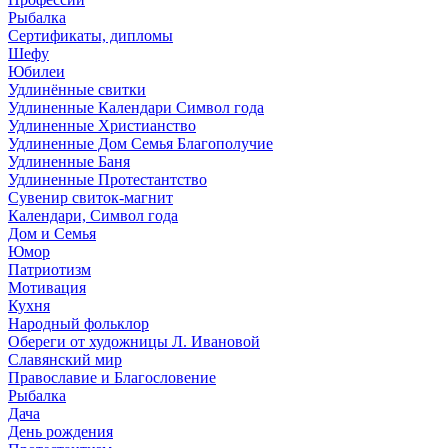
Рыбалка
Сертификаты, дипломы
Шефу
Юбилеи
Удлинённые свитки
Удлиненные Календари Символ года
Удлиненные Христианство
Удлиненные Дом Семья Благополучие
Удлиненные Баня
Удлиненные Протестантство
Сувенир свиток-магнит
Календари, Символ года
Дом и Семья
Юмор
Патриотизм
Мотивация
Кухня
Народный фольклор
Обереги от художницы Л. Ивановой
Славянский мир
Православие и Благословение
Рыбалка
Дача
День рождения