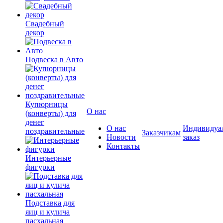
Свадебный
декор
Подвеска в Авто
Купюрницы
О нас
(конверты) для
денег
О нас
Индивидуа
поздравительные
Заказчикам
Новости
заказ
Контакты
Интерьерные
фигурки
Подставка для
яиц и кулича
пасхальная