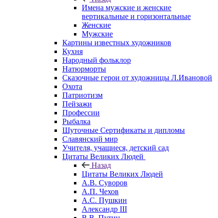
Имена мужские и женские
вертикальные и горизонтальные
Женские
Мужские
Картины известных художников
Кухня
Народный фольклор
Натюрморты
Сказочные герои от художницы Л.Ивановой
Охота
Патриотизм
Пейзажи
Профессии
Рыбалка
Шуточные Сертификаты и дипломы
Славянский мир
Учителя, учащиеся, детский сад
Цитаты Великих Людей
Назад
Цитаты Великих Людей
А.В. Суворов
А.П. Чехов
А.С. Пушкин
Александр III
В.В. Путин