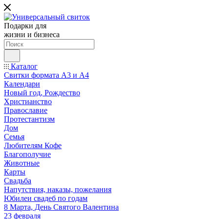
Подарки для
жизни и бизнеса
Каталог
Свитки формата А3 и А4
Календари
Новый год, Рождество
Христианство
Православие
Протестантизм
Дом
Семья
Любителям Кофе
Благополучие
Животные
Карты
Свадьба
Напутствия, наказы, пожелания
Юбилеи свадеб по годам
8 Марта, День Святого Валентина
23 февраля