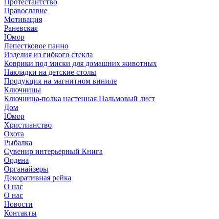
Протестантство
Православие
Мотивация
Раневская
Юмор
Лепестковое панно
Изделия из гибкого стекла
Коврики под миски для домашних животных
Накладки на детские столы
Продукция на магнитном виниле
Ключницы
Ключница-полка настенная Пальмовый лист
Дом
Юмор
Христианство
Охота
Рыбалка
Сувенир интерьерный Книга
Ордена
Органайзеры
Декоративная рейка
О нас
О нас
Новости
Контакты