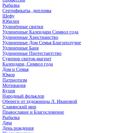
Рыбалка
Сертификаты, дипломы
Шефу
Юбилеи
Удлинённые свитки
Удлиненные Календари Символ года
Удлиненные Христианство
Удлиненные Дом Семья Благополучие
Удлиненные Баня
Удлиненные Протестантство
Сувенир свиток-магнит
Календари, Символ года
Дом и Семья
Юмор
Патриотизм
Мотивация
Кухня
Народный фольклор
Обереги от художницы Л. Ивановой
Славянский мир
Православие и Благословение
Рыбалка
Дача
День рождения