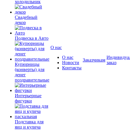
холодильник
Свадебный
декор
Подвеска в Авто
О нас
О нас
Индивидуа
Заказчикам
Новости
заказ
Купюрницы
Контакты
(конверты) для
денег
поздравительные
Интерьерные
фигурки
Подставка для
яиц и кулича