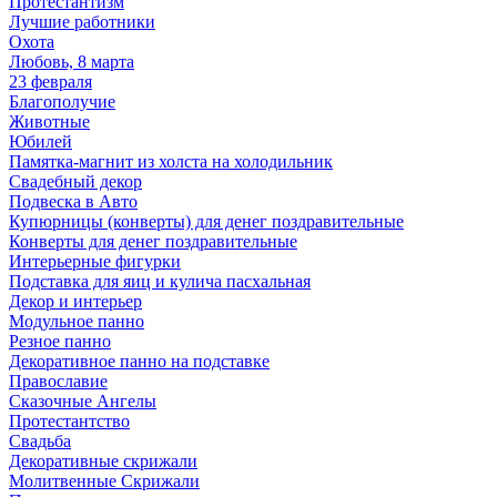
Протестантизм
Лучшие работники
Охота
Любовь, 8 марта
23 февраля
Благополучие
Животные
Юбилей
Памятка-магнит из холста на холодильник
Свадебный декор
Подвеска в Авто
Купюрницы (конверты) для денег поздравительные
Конверты для денег поздравительные
Интерьерные фигурки
Подставка для яиц и кулича пасхальная
Декор и интерьер
Модульное панно
Резное панно
Декоративное панно на подставке
Православие
Сказочные Ангелы
Протестантство
Свадьба
Декоративные скрижали
Молитвенные Скрижали