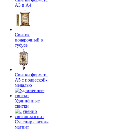
А3 и А4
Свиток
подарочный в
тубусе
Свитки формата
А5 с подвеской-
медалью
Удлинённые
свитки
Сувенир свиток-
магнит