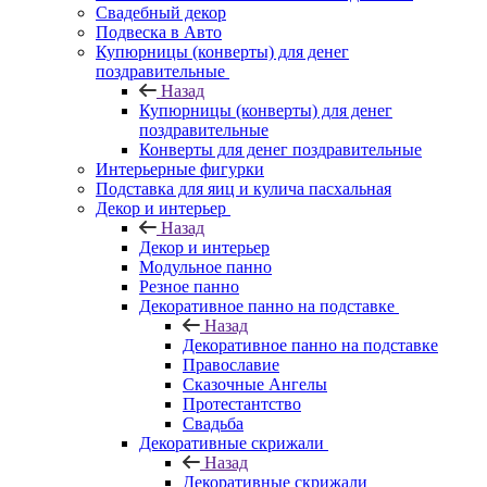
Свадебный декор
Подвеска в Авто
Купюрницы (конверты) для денег
поздравительные
Назад
Купюрницы (конверты) для денег
поздравительные
Конверты для денег поздравительные
Интерьерные фигурки
Подставка для яиц и кулича пасхальная
Декор и интерьер
Назад
Декор и интерьер
Модульное панно
Резное панно
Декоративное панно на подставке
Назад
Декоративное панно на подставке
Православие
Сказочные Ангелы
Протестантство
Свадьба
Декоративные скрижали
Назад
Декоративные скрижали