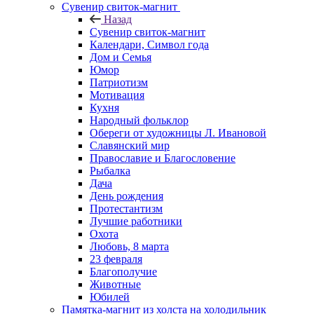
Сувенир свиток-магнит
Назад
Сувенир свиток-магнит
Календари, Символ года
Дом и Семья
Юмор
Патриотизм
Мотивация
Кухня
Народный фольклор
Обереги от художницы Л. Ивановой
Славянский мир
Православие и Благословение
Рыбалка
Дача
День рождения
Протестантизм
Лучшие работники
Охота
Любовь, 8 марта
23 февраля
Благополучие
Животные
Юбилей
Памятка-магнит из холста на холодильник