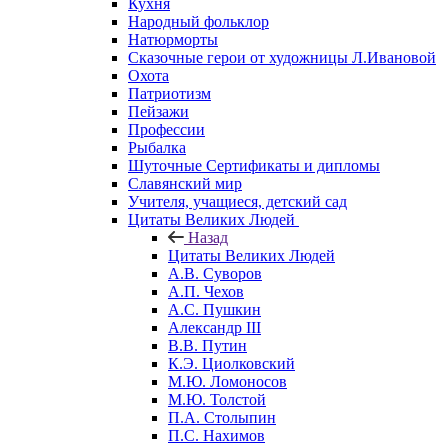
Кухня
Народный фольклор
Натюрморты
Сказочные герои от художницы Л.Ивановой
Охота
Патриотизм
Пейзажи
Профессии
Рыбалка
Шуточные Сертификаты и дипломы
Славянский мир
Учителя, учащиеся, детский сад
Цитаты Великих Людей
Назад
Цитаты Великих Людей
А.В. Суворов
А.П. Чехов
А.С. Пушкин
Александр III
В.В. Путин
К.Э. Циолковский
М.Ю. Ломоносов
М.Ю. Толстой
П.А. Столыпин
П.С. Нахимов