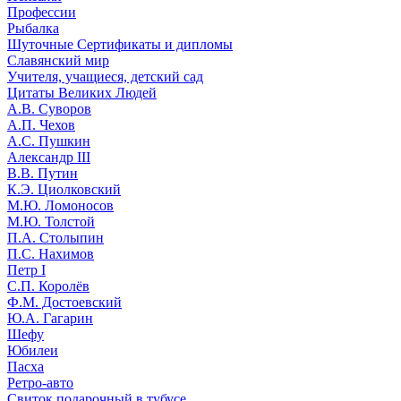
Профессии
Рыбалка
Шуточные Сертификаты и дипломы
Славянский мир
Учителя, учащиеся, детский сад
Цитаты Великих Людей
А.В. Суворов
А.П. Чехов
А.С. Пушкин
Александр III
В.В. Путин
К.Э. Циолковский
М.Ю. Ломоносов
М.Ю. Толстой
П.А. Столыпин
П.С. Нахимов
Петр I
С.П. Королёв
Ф.М. Достоевский
Ю.А. Гагарин
Шефу
Юбилеи
Пасха
Ретро-авто
Свиток подарочный в тубусе