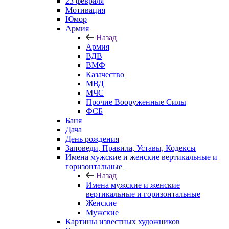
23 февраля
Мотивация
Юмор
Армия
Назад
Армия
ВДВ
ВМФ
Казачество
МВД
МЧС
Прочие Вооруженные Силы
ФСБ
Баня
Дача
День рождения
Заповеди, Правила, Уставы, Кодексы
Имена мужские и женские вертикальные и
горизонтальные
Назад
Имена мужские и женские
вертикальные и горизонтальные
Женские
Мужские
Картины известных художников