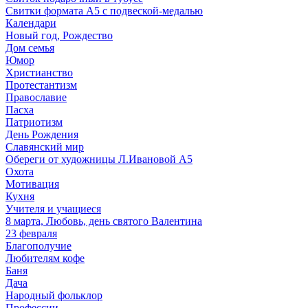
Свитки формата А5 с подвеской-медалью
Календари
Новый год, Рождество
Дом семья
Юмор
Христианство
Протестантизм
Православие
Пасха
Патриотизм
День Рождения
Славянский мир
Обереги от художницы Л.Ивановой А5
Охота
Мотивация
Кухня
Учителя и учащиеся
8 марта, Любовь, день святого Валентина
23 февраля
Благополучие
Любителям кофе
Баня
Дача
Народный фольклор
Профессии