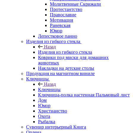
Молитвенные Скрижали
Протестантство
Православие
Мотивация
Раневская
Юмор
Лепестковое панно
Изделия из гибкого стекла
Назад
Изделия из гибкого стекла
Коврики под миски для домашних
животных
Накладки на детские столы
Продукция на магнитном виниле
Ключницы
Назад
Ключницы
Ключница-полка настенная Пальмовый лист
Дом
Юмор
Христианство
Охота
Рыбалка
Сувенир интерьерный Книга
Ордена