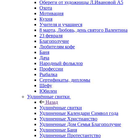
Обереги от художницы Л.Ивановой А5
Охота
Мотивация
Кухня
Учителя и учащиеся
8 марта, Любовь, день святого Валентина
23 февраля
Благополучие
Любителям кофе
Баня
Дача
Народный фольклор
Профессии
Рыбалка
Сертификаты, дипломы
Шефу
Юбилеи
Удлинённые свитки
Назад
Удлинённые свитки
Удлиненные Календари Символ года
Удлиненные Христианство
Удлиненные Дом Семья Благополучие
Удлиненные Баня
Удлиненные Протестантство