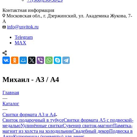
Контактная информация
Московская обл., г. Дзержинский, ул. Академика Жукова, 7-
А
info@usvitok.ru
Telegram
MAX
Михаил - А3 / А4
Главная
—
Каталог
—
Свитки формата А3 и А4
Свиток подарочный в тубусе
Свитки формата А5 с подвеской-
медалью
Удлинённые свитки
Сувенир свиток-магнит
Памятка-
магнит из холста на холодильник
Свадебный декор
Подвеска в
Авто
Купюрницы (конверты) для денег