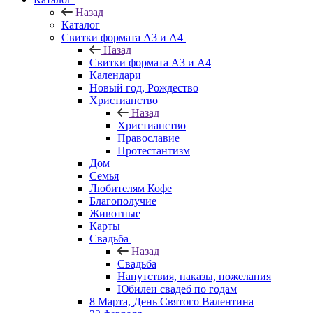
Назад
Каталог
Свитки формата А3 и А4
Назад
Свитки формата А3 и А4
Календари
Новый год, Рождество
Христианство
Назад
Христианство
Православие
Протестантизм
Дом
Семья
Любителям Кофе
Благополучие
Животные
Карты
Свадьба
Назад
Свадьба
Напутствия, наказы, пожелания
Юбилеи свадеб по годам
8 Марта, День Святого Валентина