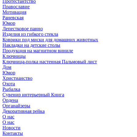
Протестантство
Православие
Мотивация
Раневская
Юмор
Лепестковое панно
Изделия из гибкого стекла
Коврики под миски для домашних животных
Накладки на детские столы
Продукция на магнитном виниле
Ключницы
Ключница-полка настенная Пальмовый лист
Дом
Юмор
Христианство
Охота
Рыбалка
Сувенир интерьерный Книга
Ордена
Органайзеры
Декоративная рейка
О нас
О нас
Новости
Контакты