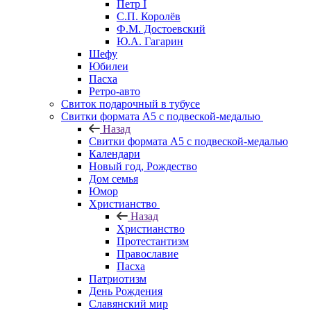
Петр I
С.П. Королёв
Ф.М. Достоевский
Ю.А. Гагарин
Шефу
Юбилеи
Пасха
Ретро-авто
Свиток подарочный в тубусе
Свитки формата А5 с подвеской-медалью
Назад
Свитки формата А5 с подвеской-медалью
Календари
Новый год, Рождество
Дом семья
Юмор
Христианство
Назад
Христианство
Протестантизм
Православие
Пасха
Патриотизм
День Рождения
Славянский мир