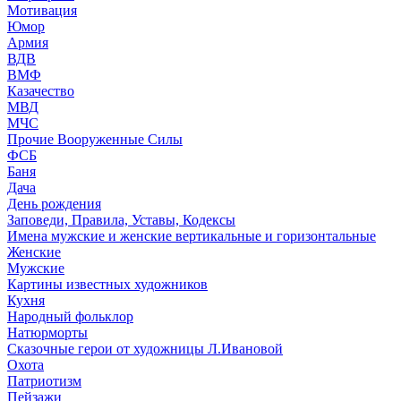
Мотивация
Юмор
Армия
ВДВ
ВМФ
Казачество
МВД
МЧС
Прочие Вооруженные Силы
ФСБ
Баня
Дача
День рождения
Заповеди, Правила, Уставы, Кодексы
Имена мужские и женские вертикальные и горизонтальные
Женские
Мужские
Картины известных художников
Кухня
Народный фольклор
Натюрморты
Сказочные герои от художницы Л.Ивановой
Охота
Патриотизм
Пейзажи