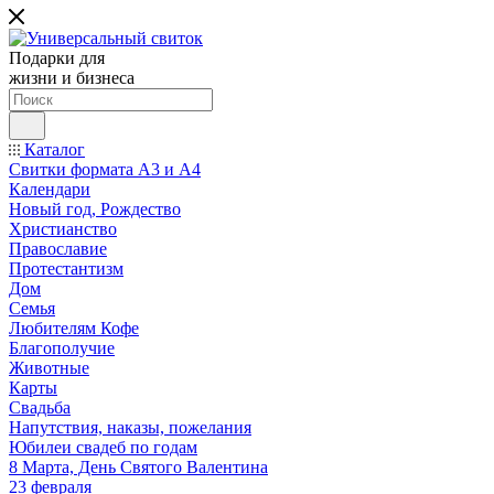
Подарки для
жизни и бизнеса
Каталог
Свитки формата А3 и А4
Календари
Новый год, Рождество
Христианство
Православие
Протестантизм
Дом
Семья
Любителям Кофе
Благополучие
Животные
Карты
Свадьба
Напутствия, наказы, пожелания
Юбилеи свадеб по годам
8 Марта, День Святого Валентина
23 февраля