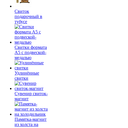
Свиток
подарочный в
тубусе
Свитки формата
А5 с подвеской-
медалью
Удлинённые
свитки
Сувенир свиток-
магнит
Памятка-магнит
из холста на