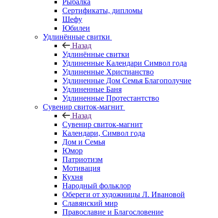
Рыбалка
Сертификаты, дипломы
Шефу
Юбилеи
Удлинённые свитки
Назад
Удлинённые свитки
Удлиненные Календари Символ года
Удлиненные Христианство
Удлиненные Дом Семья Благополучие
Удлиненные Баня
Удлиненные Протестантство
Сувенир свиток-магнит
Назад
Сувенир свиток-магнит
Календари, Символ года
Дом и Семья
Юмор
Патриотизм
Мотивация
Кухня
Народный фольклор
Обереги от художницы Л. Ивановой
Славянский мир
Православие и Благословение