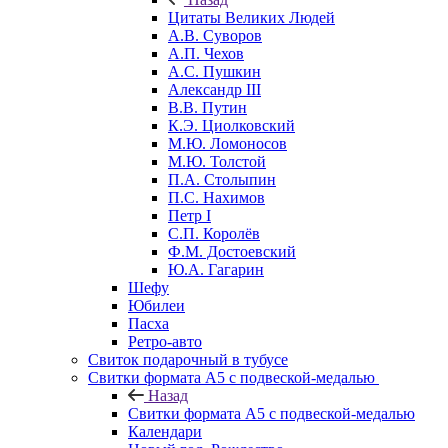
Цитаты Великих Людей
А.В. Суворов
А.П. Чехов
А.С. Пушкин
Александр III
В.В. Путин
К.Э. Циолковский
М.Ю. Ломоносов
М.Ю. Толстой
П.А. Столыпин
П.С. Нахимов
Петр I
С.П. Королёв
Ф.М. Достоевский
Ю.А. Гагарин
Шефу
Юбилеи
Пасха
Ретро-авто
Свиток подарочный в тубусе
Свитки формата А5 с подвеской-медалью
Назад
Свитки формата А5 с подвеской-медалью
Календари