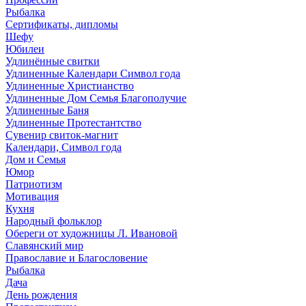
Рыбалка
Сертификаты, дипломы
Шефу
Юбилеи
Удлинённые свитки
Удлиненные Календари Символ года
Удлиненные Христианство
Удлиненные Дом Семья Благополучие
Удлиненные Баня
Удлиненные Протестантство
Сувенир свиток-магнит
Календари, Символ года
Дом и Семья
Юмор
Патриотизм
Мотивация
Кухня
Народный фольклор
Обереги от художницы Л. Ивановой
Славянский мир
Православие и Благословение
Рыбалка
Дача
День рождения