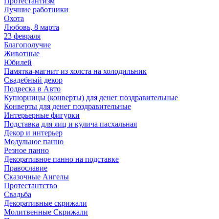
Протестантизм
Лучшие работники
Охота
Любовь, 8 марта
23 февраля
Благополучие
Животные
Юбилей
Памятка-магнит из холста на холодильник
Свадебный декор
Подвеска в Авто
Купюрницы (конверты) для денег поздравительные
Конверты для денег поздравительные
Интерьерные фигурки
Подставка для яиц и кулича пасхальная
Декор и интерьер
Модульное панно
Резное панно
Декоративное панно на подставке
Православие
Сказочные Ангелы
Протестантство
Свадьба
Декоративные скрижали
Молитвенные Скрижали