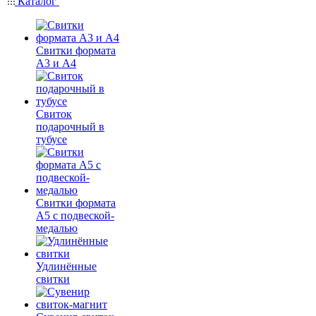
Каталог
Свитки формата
А3 и А4
Свиток
подарочный в
тубусе
Свитки формата
А5 с подвеской-
медалью
Удлинённые
свитки