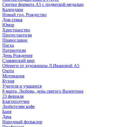
Свитки формата А5 с подвеской-медалью
Календари
Новый год, Рождество
Дом семья
Юмор
Христианство
Протестантизм
Православие
Пасха
Патриотизм
День Рождения
Славянский мир
Обереги от художницы Л.Ивановой А5
Охота
Мотивация
Кухня
Учителя и учащиеся
8 марта, Любовь, день святого Валентина
23 февраля
Благополучие
Любителям кофе
Баня
Дача
Народный фольклор
Профессии