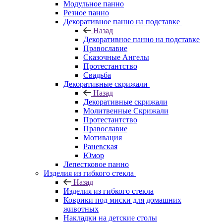
Модульное панно
Резное панно
Декоративное панно на подставке
Назад
Декоративное панно на подставке
Православие
Сказочные Ангелы
Протестантство
Свадьба
Декоративные скрижали
Назад
Декоративные скрижали
Молитвенные Скрижали
Протестантство
Православие
Мотивация
Раневская
Юмор
Лепестковое панно
Изделия из гибкого стекла
Назад
Изделия из гибкого стекла
Коврики под миски для домашних
животных
Накладки на детские столы