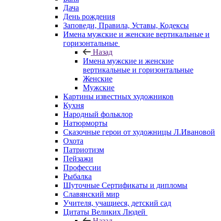
Дача
День рождения
Заповеди, Правила, Уставы, Кодексы
Имена мужские и женские вертикальные и
горизонтальные
Назад
Имена мужские и женские
вертикальные и горизонтальные
Женские
Мужские
Картины известных художников
Кухня
Народный фольклор
Натюрморты
Сказочные герои от художницы Л.Ивановой
Охота
Патриотизм
Пейзажи
Профессии
Рыбалка
Шуточные Сертификаты и дипломы
Славянский мир
Учителя, учащиеся, детский сад
Цитаты Великих Людей
Назад