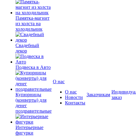
Памятка-магнит
из холста на
холодильник
Свадебный
декор
Подвеска в Авто
О нас
О нас
Индивидуа
Купюрницы
Заказчикам
Новости
заказ
(конверты) для
Контакты
денег
поздравительные
Интерьерные
фигурки