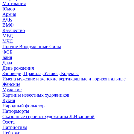
Мотивация
Юмор
Армия
ВДВ
ВМФ
Казачество
МВД
МЧС
Прочие Вооруженные Силы
ФСБ
Баня
Дача
День рождения
Заповеди, Правила, Уставы, Кодексы
Имена мужские и женские вертикальные и горизонтальные
Женские
Мужские
Картины известных художников
Кухня
Народный фольклор
Натюрморты
Сказочные герои от художницы Л.Ивановой
Охота
Патриотизм
Пейзажи