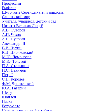
Профессии
Рыбалка
Шуточные Сертификаты и дипломы
Славянский мир
Учителя, учащиеся, детский сад
Цитаты Великих Людей
А.В. Суворов
А.П. Чехов
А.С. Пушкин
Александр III
В.В. Путин
К.Э. Циолковский
М.Ю. Ломоносов
М.Ю. Толстой
П.А. Столыпин
П.С. Нахимов
Петр I
С.П. Королёв
Ф.М. Достоевский
Ю.А. Гагарин
Шефу
Юбилеи
Пасха
Ретро-авто
Свиток подарочный в тубусе