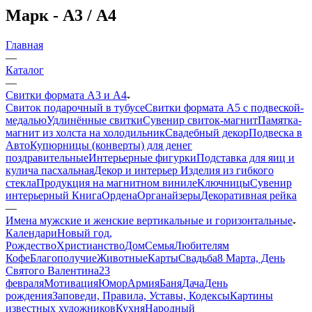
Марк - А3 / А4
Главная
—
Каталог
—
Свитки формата А3 и А4
Свиток подарочный в тубусе
Свитки формата А5 с подвеской-
медалью
Удлинённые свитки
Сувенир свиток-магнит
Памятка-
магнит из холста на холодильник
Свадебный декор
Подвеска в
Авто
Купюрницы (конверты) для денег
поздравительные
Интерьерные фигурки
Подставка для яиц и
кулича пасхальная
Декор и интерьер
Изделия из гибкого
стекла
Продукция на магнитном виниле
Ключницы
Сувенир
интерьерный Книга
Ордена
Органайзеры
Декоративная рейка
—
Имена мужские и женские вертикальные и горизонтальные
Календари
Новый год,
Рождество
Христианство
Дом
Семья
Любителям
Кофе
Благополучие
Животные
Карты
Свадьба
8 Марта, День
Святого Валентина
23
февраля
Мотивация
Юмор
Армия
Баня
Дача
День
рождения
Заповеди, Правила, Уставы, Кодексы
Картины
известных художников
Кухня
Народный