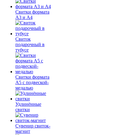
Свитки формата
А3 и А4
Свиток
подарочный в
тубусе
Свитки формата
А5 с подвеской-
медалью
Удлинённые
свитки
Сувенир свиток-
магнит