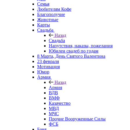
Семья
Любителям Кофе
Благополучие
Животные
Карты
Свадьба
Назад
Свадьба
Напутствия, наказы, пожелания
Юбилеи свадеб по годам
8 Марта, День Святого Валентина
23 февраля
Мотивация
Юмор
Армия
Назад
Армия
ВДВ
ВМФ
Казачество
МВД
МЧС
Прочие Вооруженные Силы
ФСБ
Баня