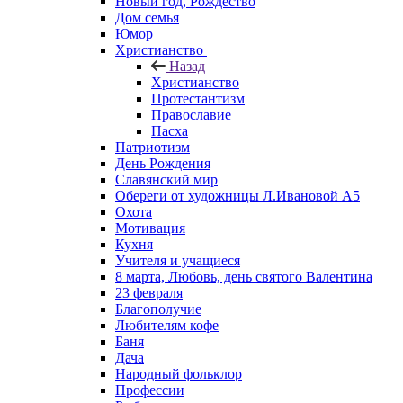
Новый год, Рождество
Дом семья
Юмор
Христианство
Назад
Христианство
Протестантизм
Православие
Пасха
Патриотизм
День Рождения
Славянский мир
Обереги от художницы Л.Ивановой А5
Охота
Мотивация
Кухня
Учителя и учащиеся
8 марта, Любовь, день святого Валентина
23 февраля
Благополучие
Любителям кофе
Баня
Дача
Народный фольклор
Профессии