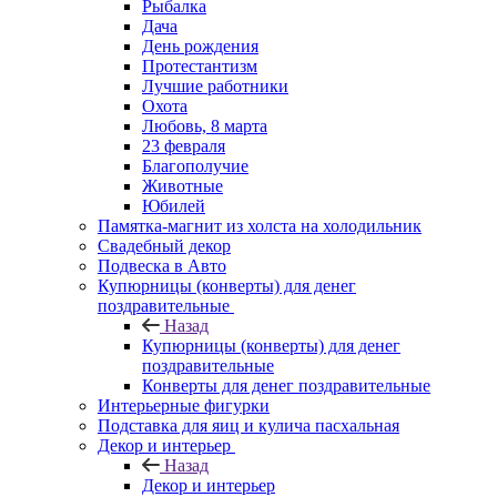
Рыбалка
Дача
День рождения
Протестантизм
Лучшие работники
Охота
Любовь, 8 марта
23 февраля
Благополучие
Животные
Юбилей
Памятка-магнит из холста на холодильник
Свадебный декор
Подвеска в Авто
Купюрницы (конверты) для денег
поздравительные
Назад
Купюрницы (конверты) для денег
поздравительные
Конверты для денег поздравительные
Интерьерные фигурки
Подставка для яиц и кулича пасхальная
Декор и интерьер
Назад
Декор и интерьер