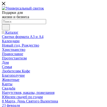
Подарки для
жизни и бизнеса
Каталог
Свитки формата А3 и А4
Календари
Новый год, Рождество
Христианство
Православие
Протестантизм
Дом
Семья
Любителям Кофе
Благополучие
Животные
Карты
Свадьба
Напутствия, наказы, пожелания
Юбилеи свадеб по годам
8 Марта, День Святого Валентина
23 февраля