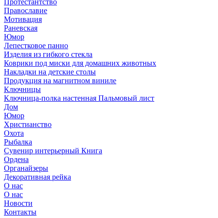
Протестантство
Православие
Мотивация
Раневская
Юмор
Лепестковое панно
Изделия из гибкого стекла
Коврики под миски для домашних животных
Накладки на детские столы
Продукция на магнитном виниле
Ключницы
Ключница-полка настенная Пальмовый лист
Дом
Юмор
Христианство
Охота
Рыбалка
Сувенир интерьерный Книга
Ордена
Органайзеры
Декоративная рейка
О нас
О нас
Новости
Контакты