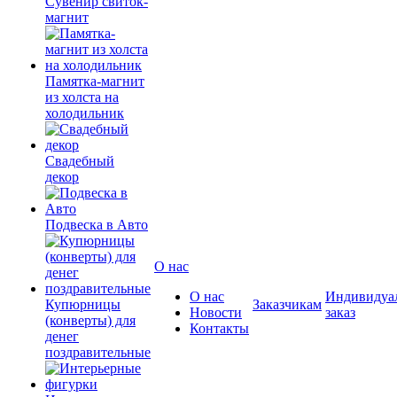
Сувенир свиток-
магнит
Памятка-магнит
из холста на
холодильник
Свадебный
декор
Подвеска в Авто
О нас
О нас
Индивидуа
Купюрницы
Заказчикам
Новости
заказ
(конверты) для
Контакты
денег
поздравительные