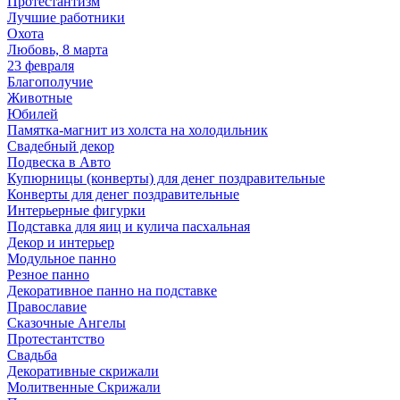
Протестантизм
Лучшие работники
Охота
Любовь, 8 марта
23 февраля
Благополучие
Животные
Юбилей
Памятка-магнит из холста на холодильник
Свадебный декор
Подвеска в Авто
Купюрницы (конверты) для денег поздравительные
Конверты для денег поздравительные
Интерьерные фигурки
Подставка для яиц и кулича пасхальная
Декор и интерьер
Модульное панно
Резное панно
Декоративное панно на подставке
Православие
Сказочные Ангелы
Протестантство
Свадьба
Декоративные скрижали
Молитвенные Скрижали