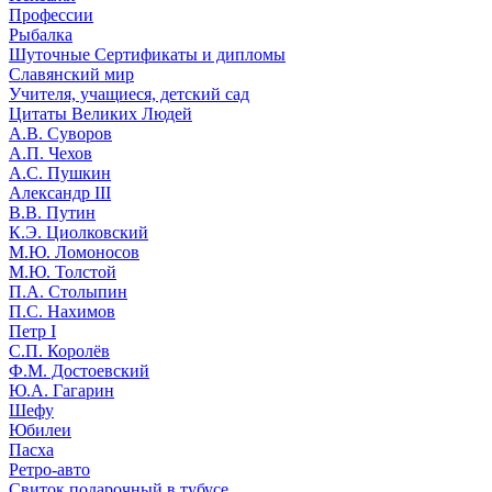
Профессии
Рыбалка
Шуточные Сертификаты и дипломы
Славянский мир
Учителя, учащиеся, детский сад
Цитаты Великих Людей
А.В. Суворов
А.П. Чехов
А.С. Пушкин
Александр III
В.В. Путин
К.Э. Циолковский
М.Ю. Ломоносов
М.Ю. Толстой
П.А. Столыпин
П.С. Нахимов
Петр I
С.П. Королёв
Ф.М. Достоевский
Ю.А. Гагарин
Шефу
Юбилеи
Пасха
Ретро-авто
Свиток подарочный в тубусе