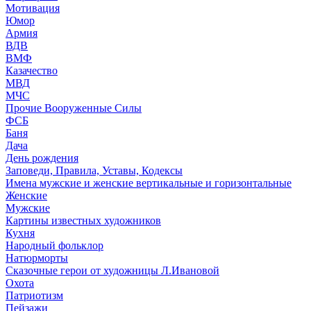
Мотивация
Юмор
Армия
ВДВ
ВМФ
Казачество
МВД
МЧС
Прочие Вооруженные Силы
ФСБ
Баня
Дача
День рождения
Заповеди, Правила, Уставы, Кодексы
Имена мужские и женские вертикальные и горизонтальные
Женские
Мужские
Картины известных художников
Кухня
Народный фольклор
Натюрморты
Сказочные герои от художницы Л.Ивановой
Охота
Патриотизм
Пейзажи