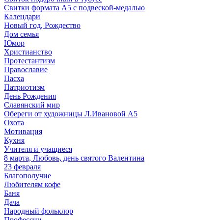
Свитки формата А5 с подвеской-медалью
Календари
Новый год, Рождество
Дом семья
Юмор
Христианство
Протестантизм
Православие
Пасха
Патриотизм
День Рождения
Славянский мир
Обереги от художницы Л.Ивановой А5
Охота
Мотивация
Кухня
Учителя и учащиеся
8 марта, Любовь, день святого Валентина
23 февраля
Благополучие
Любителям кофе
Баня
Дача
Народный фольклор
Профессии