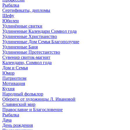
Рыбалка
Сертификаты, дипломы
Шефу
Юбилеи
Удлинённые свитки
Удлиненные Календари Символ года
Удлиненные Христианство
Удлиненные Дом Семья Благополучие
Удлиненные Баня
Удлиненные Протестантство
Сувенир свиток-магнит
Календари, Символ года
Дом и Семья
Юмор
Патриотизм
Мотивация
Кухня
Народный фольклор
Обереги от художницы Л. Ивановой
Славянский мир
Православие и Благословение
Рыбалка
Дача
День рождения