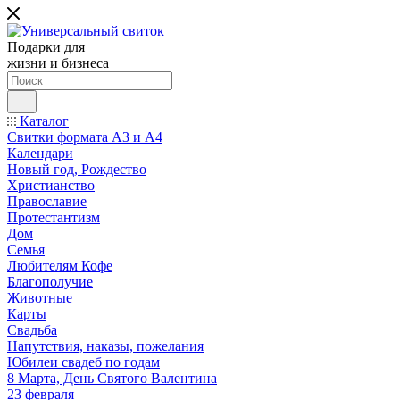
Подарки для
жизни и бизнеса
Каталог
Свитки формата А3 и А4
Календари
Новый год, Рождество
Христианство
Православие
Протестантизм
Дом
Семья
Любителям Кофе
Благополучие
Животные
Карты
Свадьба
Напутствия, наказы, пожелания
Юбилеи свадеб по годам
8 Марта, День Святого Валентина
23 февраля