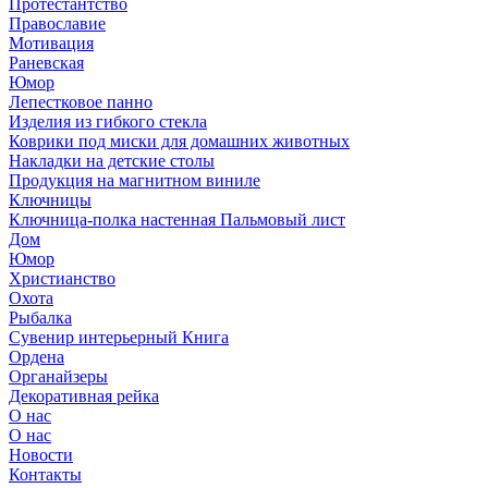
Протестантство
Православие
Мотивация
Раневская
Юмор
Лепестковое панно
Изделия из гибкого стекла
Коврики под миски для домашних животных
Накладки на детские столы
Продукция на магнитном виниле
Ключницы
Ключница-полка настенная Пальмовый лист
Дом
Юмор
Христианство
Охота
Рыбалка
Сувенир интерьерный Книга
Ордена
Органайзеры
Декоративная рейка
О нас
О нас
Новости
Контакты