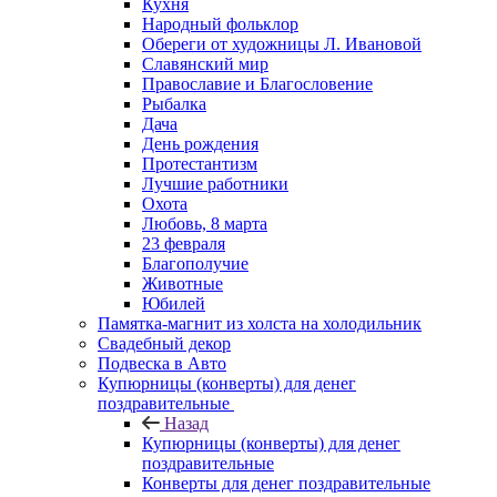
Кухня
Народный фольклор
Обереги от художницы Л. Ивановой
Славянский мир
Православие и Благословение
Рыбалка
Дача
День рождения
Протестантизм
Лучшие работники
Охота
Любовь, 8 марта
23 февраля
Благополучие
Животные
Юбилей
Памятка-магнит из холста на холодильник
Свадебный декор
Подвеска в Авто
Купюрницы (конверты) для денег
поздравительные
Назад
Купюрницы (конверты) для денег
поздравительные
Конверты для денег поздравительные