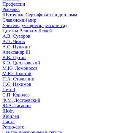
Профессии
Рыбалка
Шуточные Сертификаты и дипломы
Славянский мир
Учителя, учащиеся, детский сад
Цитаты Великих Людей
А.В. Суворов
А.П. Чехов
А.С. Пушкин
Александр III
В.В. Путин
К.Э. Циолковский
М.Ю. Ломоносов
М.Ю. Толстой
П.А. Столыпин
П.С. Нахимов
Петр I
С.П. Королёв
Ф.М. Достоевский
Ю.А. Гагарин
Шефу
Юбилеи
Пасха
Ретро-авто
Свиток подарочный в тубусе