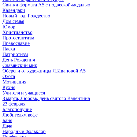
Свитки формата А5 с подвеской-медалью
Календари
Новый год, Рождество
Дом семья
Юмор
Христианство
Протестантизм
Православие
Пасха
Патриотизм
День Рождения
Славянский мир
Обереги от художницы Л.Ивановой А5
Охота
Мотивация
Кухня
Учителя и учащиеся
8 марта, Любовь, день святого Валентина
23 февраля
Благополучие
Любителям кофе
Баня
Дача
Народный фольклор
Профессии