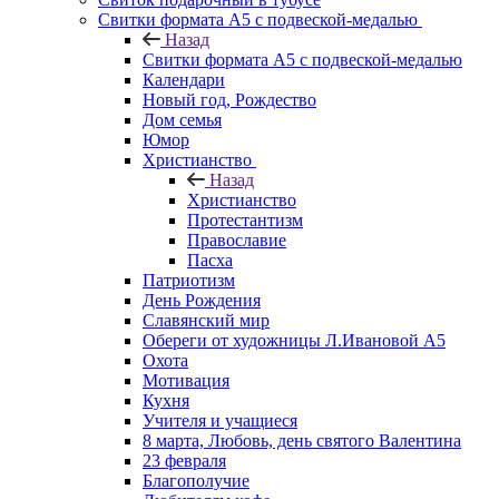
Свитки формата А5 с подвеской-медалью
Назад
Свитки формата А5 с подвеской-медалью
Календари
Новый год, Рождество
Дом семья
Юмор
Христианство
Назад
Христианство
Протестантизм
Православие
Пасха
Патриотизм
День Рождения
Славянский мир
Обереги от художницы Л.Ивановой А5
Охота
Мотивация
Кухня
Учителя и учащиеся
8 марта, Любовь, день святого Валентина
23 февраля
Благополучие