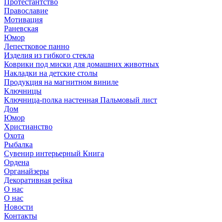
Протестантство
Православие
Мотивация
Раневская
Юмор
Лепестковое панно
Изделия из гибкого стекла
Коврики под миски для домашних животных
Накладки на детские столы
Продукция на магнитном виниле
Ключницы
Ключница-полка настенная Пальмовый лист
Дом
Юмор
Христианство
Охота
Рыбалка
Сувенир интерьерный Книга
Ордена
Органайзеры
Декоративная рейка
О нас
О нас
Новости
Контакты