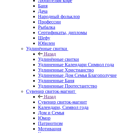
Любителям кофе
Баня
Дача
Народный фольклор
Профессии
Рыбалка
Сертификаты, дипломы
Шефу
Юбилеи
Удлинённые свитки
Назад
Удлинённые свитки
Удлиненные Календари Символ года
Удлиненные Христианство
Удлиненные Дом Семья Благополучие
Удлиненные Баня
Удлиненные Протестантство
Сувенир свиток-магнит
Назад
Сувенир свиток-магнит
Календари, Символ года
Дом и Семья
Юмор
Патриотизм
Мотивация