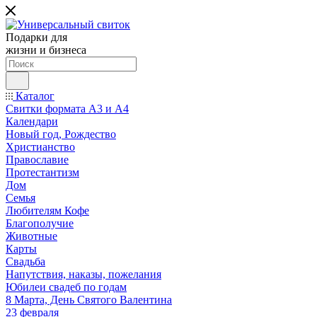
Подарки для
жизни и бизнеса
Каталог
Свитки формата А3 и А4
Календари
Новый год, Рождество
Христианство
Православие
Протестантизм
Дом
Семья
Любителям Кофе
Благополучие
Животные
Карты
Свадьба
Напутствия, наказы, пожелания
Юбилеи свадеб по годам
8 Марта, День Святого Валентина
23 февраля