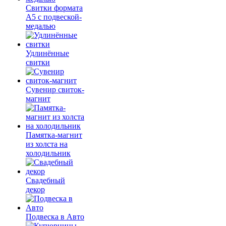
Свитки формата
А5 с подвеской-
медалью
Удлинённые
свитки
Сувенир свиток-
магнит
Памятка-магнит
из холста на
холодильник
Свадебный
декор
Подвеска в Авто