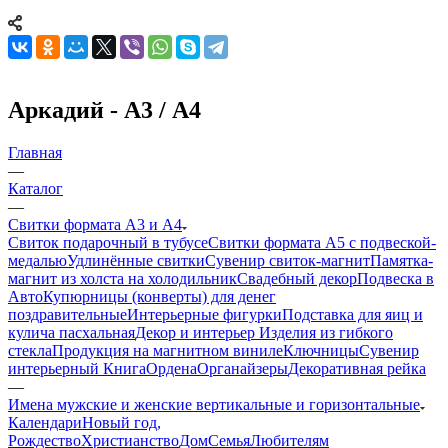
Аркадий - А3 / А4
Главная
—
Каталог
—
Свитки формата А3 и А4
Свиток подарочный в тубусе
Свитки формата А5 с подвеской-
медалью
Удлинённые свитки
Сувенир свиток-магнит
Памятка-
магнит из холста на холодильник
Свадебный декор
Подвеска в
Авто
Купюрницы (конверты) для денег
поздравительные
Интерьерные фигурки
Подставка для яиц и
кулича пасхальная
Декор и интерьер
Изделия из гибкого
стекла
Продукция на магнитном виниле
Ключницы
Сувенир
интерьерный Книга
Ордена
Органайзеры
Декоративная рейка
—
Имена мужские и женские вертикальные и горизонтальные
Календари
Новый год,
Рождество
Христианство
Дом
Семья
Любителям