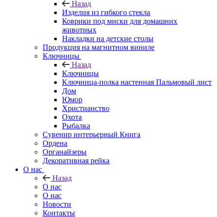
Назад
Изделия из гибкого стекла
Коврики под миски для домашних
животных
Накладки на детские столы
Продукция на магнитном виниле
Ключницы
Назад
Ключницы
Ключница-полка настенная Пальмовый лист
Дом
Юмор
Христианство
Охота
Рыбалка
Сувенир интерьерный Книга
Ордена
Органайзеры
Декоративная рейка
О нас
Назад
О нас
О нас
Новости
Контакты