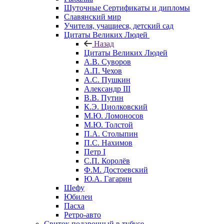
Шуточные Сертификаты и дипломы
Славянский мир
Учителя, учащиеся, детский сад
Цитаты Великих Людей
Назад
Цитаты Великих Людей
А.В. Суворов
А.П. Чехов
А.С. Пушкин
Александр III
В.В. Путин
К.Э. Циолковский
М.Ю. Ломоносов
М.Ю. Толстой
П.А. Столыпин
П.С. Нахимов
Петр I
С.П. Королёв
Ф.М. Достоевский
Ю.А. Гагарин
Шефу
Юбилеи
Пасха
Ретро-авто
Свиток подарочный в тубусе