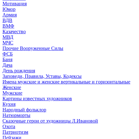
Мотивация
Юмор
Армия
ВДВ
ВМФ
Казачество
МВД
МЧС
Прочие Вооруженные Силы
ФСБ
Баня
Дача
День рождения
Заповеди, Правила, Уставы, Кодексы
Имена мужские и женские вертикальные и горизонтальные
Женские
Мужские
Картины известных художников
Кухня
Народный фольклор
Натюрморты
Сказочные герои от художницы Л.Ивановой
Охота
Патриотизм
Пейзажи