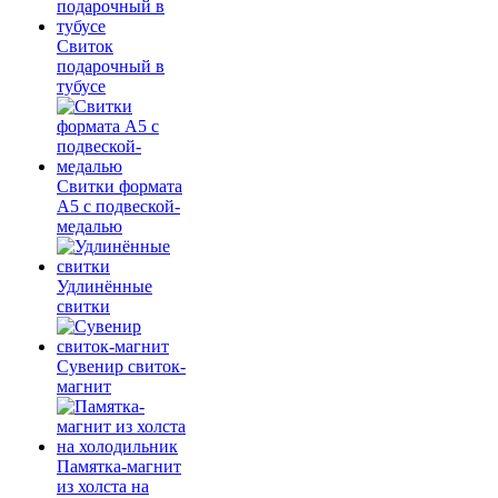
Свиток
подарочный в
тубусе
Свитки формата
А5 с подвеской-
медалью
Удлинённые
свитки
Сувенир свиток-
магнит
Памятка-магнит
из холста на