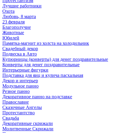
Протестантизм
Лучшие работники
Охота
Любовь, 8 марта
23 февраля
Благополучие
Животные
Юбилей
Памятка-магнит из холста на холодильник
Свадебный декор
Подвеска в Авто
Купюрницы (конверты) для денег поздравительные
Конверты для денег поздравительные
Интерьерные фигурки
Подставка для яиц и кулича пасхальная
Декор и интерьер
Модульное панно
Резное панно
Декоративное панно на подставке
Православие
Сказочные Ангелы
Протестантство
Свадьба
Декоративные скрижали
Молитвенные Скрижали