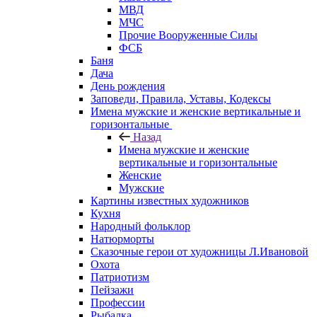
МВД
МЧС
Прочие Вооруженные Силы
ФСБ
Баня
Дача
День рождения
Заповеди, Правила, Уставы, Кодексы
Имена мужские и женские вертикальные и
горизонтальные
Назад
Имена мужские и женские
вертикальные и горизонтальные
Женские
Мужские
Картины известных художников
Кухня
Народный фольклор
Натюрморты
Сказочные герои от художницы Л.Ивановой
Охота
Патриотизм
Пейзажи
Профессии
Рыбалка