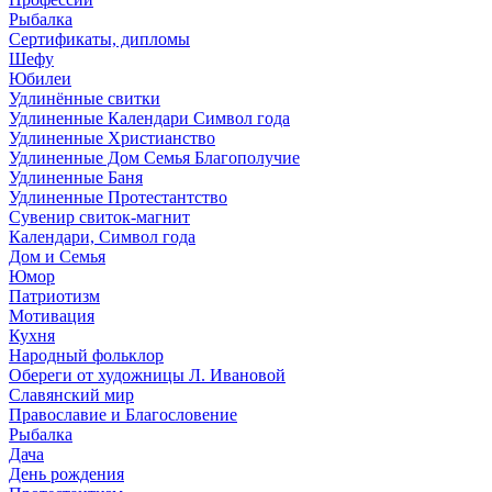
Рыбалка
Сертификаты, дипломы
Шефу
Юбилеи
Удлинённые свитки
Удлиненные Календари Символ года
Удлиненные Христианство
Удлиненные Дом Семья Благополучие
Удлиненные Баня
Удлиненные Протестантство
Сувенир свиток-магнит
Календари, Символ года
Дом и Семья
Юмор
Патриотизм
Мотивация
Кухня
Народный фольклор
Обереги от художницы Л. Ивановой
Славянский мир
Православие и Благословение
Рыбалка
Дача
День рождения