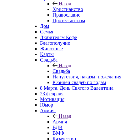
Назад
Христианство
Православие
Протестантизм
Дом
Семья
Любителям Кофе
Благополучие
Животные
Карты
Свадьба
Назад
Свадьба
Напутствия, наказы, пожелания
Юбилеи свадеб по годам
8 Марта, День Святого Валентина
23 февраля
Мотивация
Юмор
Армия
Назад
Армия
ВДВ
ВМФ
Казачество