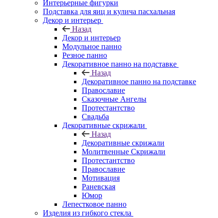
Интерьерные фигурки
Подставка для яиц и кулича пасхальная
Декор и интерьер
Назад
Декор и интерьер
Модульное панно
Резное панно
Декоративное панно на подставке
Назад
Декоративное панно на подставке
Православие
Сказочные Ангелы
Протестантство
Свадьба
Декоративные скрижали
Назад
Декоративные скрижали
Молитвенные Скрижали
Протестантство
Православие
Мотивация
Раневская
Юмор
Лепестковое панно
Изделия из гибкого стекла