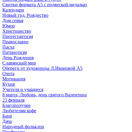
Свитки формата А5 с подвеской-медалью
Календари
Новый год, Рождество
Дом семья
Юмор
Христианство
Протестантизм
Православие
Пасха
Патриотизм
День Рождения
Славянский мир
Обереги от художницы Л.Ивановой А5
Охота
Мотивация
Кухня
Учителя и учащиеся
8 марта, Любовь, день святого Валентина
23 февраля
Благополучие
Любителям кофе
Баня
Дача
Народный фольклор
Профессии