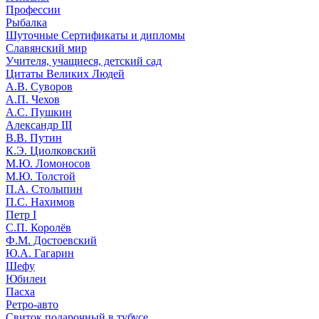
Профессии
Рыбалка
Шуточные Сертификаты и дипломы
Славянский мир
Учителя, учащиеся, детский сад
Цитаты Великих Людей
А.В. Суворов
А.П. Чехов
А.С. Пушкин
Александр III
В.В. Путин
К.Э. Циолковский
М.Ю. Ломоносов
М.Ю. Толстой
П.А. Столыпин
П.С. Нахимов
Петр I
С.П. Королёв
Ф.М. Достоевский
Ю.А. Гагарин
Шефу
Юбилеи
Пасха
Ретро-авто
Свиток подарочный в тубусе