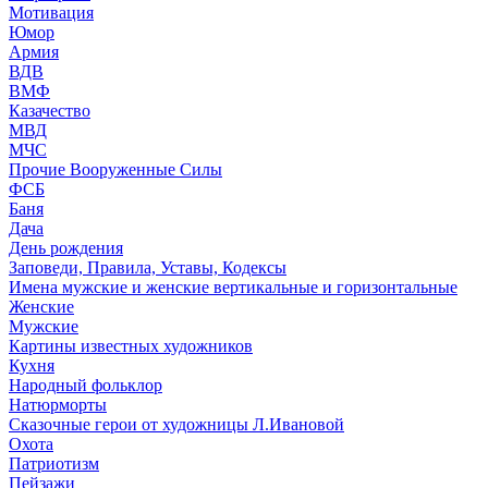
Мотивация
Юмор
Армия
ВДВ
ВМФ
Казачество
МВД
МЧС
Прочие Вооруженные Силы
ФСБ
Баня
Дача
День рождения
Заповеди, Правила, Уставы, Кодексы
Имена мужские и женские вертикальные и горизонтальные
Женские
Мужские
Картины известных художников
Кухня
Народный фольклор
Натюрморты
Сказочные герои от художницы Л.Ивановой
Охота
Патриотизм
Пейзажи