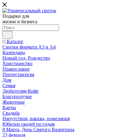
Подарки для
жизни и бизнеса
Каталог
Свитки формата А3 и А4
Календари
Новый год, Рождество
Христианство
Православие
Протестантизм
Дом
Семья
Любителям Кофе
Благополучие
Животные
Карты
Свадьба
Напутствия, наказы, пожелания
Юбилеи свадеб по годам
8 Марта, День Святого Валентина
23 февраля