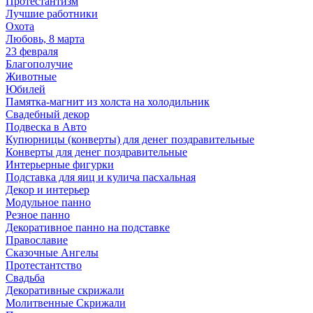
Протестантизм
Лучшие работники
Охота
Любовь, 8 марта
23 февраля
Благополучие
Животные
Юбилей
Памятка-магнит из холста на холодильник
Свадебный декор
Подвеска в Авто
Купюрницы (конверты) для денег поздравительные
Конверты для денег поздравительные
Интерьерные фигурки
Подставка для яиц и кулича пасхальная
Декор и интерьер
Модульное панно
Резное панно
Декоративное панно на подставке
Православие
Сказочные Ангелы
Протестантство
Свадьба
Декоративные скрижали
Молитвенные Скрижали