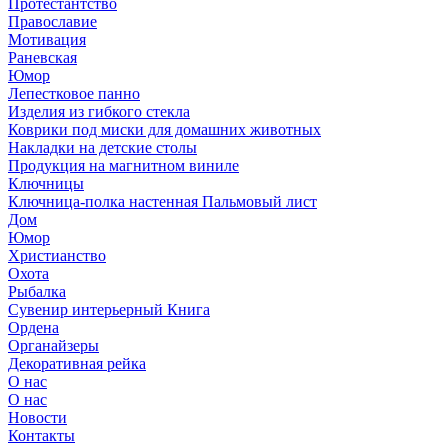
Протестантство
Православие
Мотивация
Раневская
Юмор
Лепестковое панно
Изделия из гибкого стекла
Коврики под миски для домашних животных
Накладки на детские столы
Продукция на магнитном виниле
Ключницы
Ключница-полка настенная Пальмовый лист
Дом
Юмор
Христианство
Охота
Рыбалка
Сувенир интерьерный Книга
Ордена
Органайзеры
Декоративная рейка
О нас
О нас
Новости
Контакты