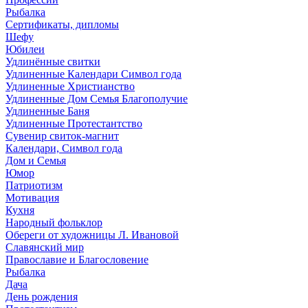
Рыбалка
Сертификаты, дипломы
Шефу
Юбилеи
Удлинённые свитки
Удлиненные Календари Символ года
Удлиненные Христианство
Удлиненные Дом Семья Благополучие
Удлиненные Баня
Удлиненные Протестантство
Сувенир свиток-магнит
Календари, Символ года
Дом и Семья
Юмор
Патриотизм
Мотивация
Кухня
Народный фольклор
Обереги от художницы Л. Ивановой
Славянский мир
Православие и Благословение
Рыбалка
Дача
День рождения