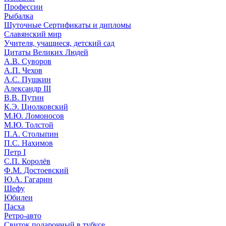
Профессии
Рыбалка
Шуточные Сертификаты и дипломы
Славянский мир
Учителя, учащиеся, детский сад
Цитаты Великих Людей
А.В. Суворов
А.П. Чехов
А.С. Пушкин
Александр III
В.В. Путин
К.Э. Циолковский
М.Ю. Ломоносов
М.Ю. Толстой
П.А. Столыпин
П.С. Нахимов
Петр I
С.П. Королёв
Ф.М. Достоевский
Ю.А. Гагарин
Шефу
Юбилеи
Пасха
Ретро-авто
Свиток подарочный в тубусе