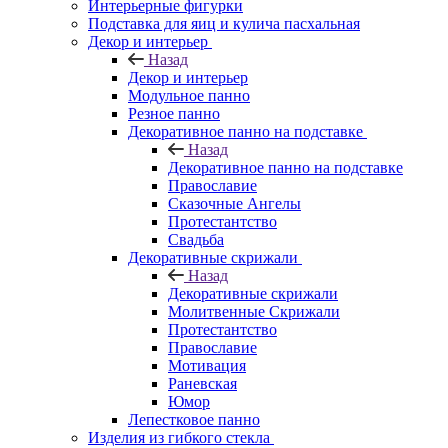
Интерьерные фигурки
Подставка для яиц и кулича пасхальная
Декор и интерьер
Назад
Декор и интерьер
Модульное панно
Резное панно
Декоративное панно на подставке
Назад
Декоративное панно на подставке
Православие
Сказочные Ангелы
Протестантство
Свадьба
Декоративные скрижали
Назад
Декоративные скрижали
Молитвенные Скрижали
Протестантство
Православие
Мотивация
Раневская
Юмор
Лепестковое панно
Изделия из гибкого стекла