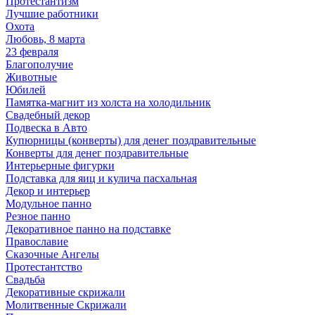
Протестантизм
Лучшие работники
Охота
Любовь, 8 марта
23 февраля
Благополучие
Животные
Юбилей
Памятка-магнит из холста на холодильник
Свадебный декор
Подвеска в Авто
Купюрницы (конверты) для денег поздравительные
Конверты для денег поздравительные
Интерьерные фигурки
Подставка для яиц и кулича пасхальная
Декор и интерьер
Модульное панно
Резное панно
Декоративное панно на подставке
Православие
Сказочные Ангелы
Протестантство
Свадьба
Декоративные скрижали
Молитвенные Скрижали