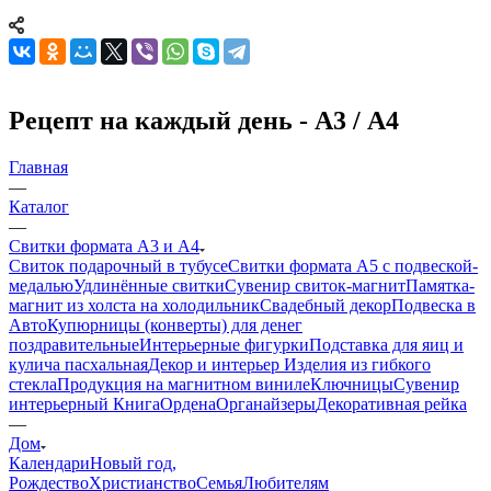
Рецепт на каждый день - А3 / А4
Главная
—
Каталог
—
Свитки формата А3 и А4
Свиток подарочный в тубусе
Свитки формата А5 с подвеской-
медалью
Удлинённые свитки
Сувенир свиток-магнит
Памятка-
магнит из холста на холодильник
Свадебный декор
Подвеска в
Авто
Купюрницы (конверты) для денег
поздравительные
Интерьерные фигурки
Подставка для яиц и
кулича пасхальная
Декор и интерьер
Изделия из гибкого
стекла
Продукция на магнитном виниле
Ключницы
Сувенир
интерьерный Книга
Ордена
Органайзеры
Декоративная рейка
—
Дом
Календари
Новый год,
Рождество
Христианство
Семья
Любителям