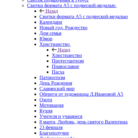
Свитки формата А5 с подвеской-медалью
Назад
Свитки формата А5 с подвеской-медалью
Календари
Новый год, Рождество
Дом семья
Юмор
Христианство
Назад
Христианство
Протестантизм
Православие
Пасха
Патриотизм
День Рождения
Славянский мир
Обереги от художницы Л.Ивановой А5
Охота
Мотивация
Кухня
Учителя и учащиеся
8 марта, Любовь, день святого Валентина
23 февраля
Благополучие