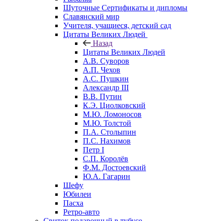
Шуточные Сертификаты и дипломы
Славянский мир
Учителя, учащиеся, детский сад
Цитаты Великих Людей
Назад
Цитаты Великих Людей
А.В. Суворов
А.П. Чехов
А.С. Пушкин
Александр III
В.В. Путин
К.Э. Циолковский
М.Ю. Ломоносов
М.Ю. Толстой
П.А. Столыпин
П.С. Нахимов
Петр I
С.П. Королёв
Ф.М. Достоевский
Ю.А. Гагарин
Шефу
Юбилеи
Пасха
Ретро-авто
Свиток подарочный в тубусе