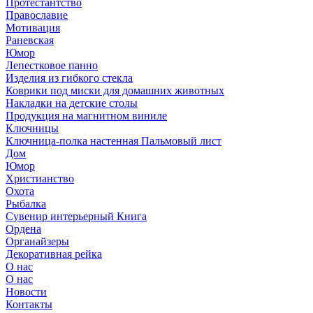
Протестантство
Православие
Мотивация
Раневская
Юмор
Лепестковое панно
Изделия из гибкого стекла
Коврики под миски для домашних животных
Накладки на детские столы
Продукция на магнитном виниле
Ключницы
Ключница-полка настенная Пальмовый лист
Дом
Юмор
Христианство
Охота
Рыбалка
Сувенир интерьерный Книга
Ордена
Органайзеры
Декоративная рейка
О нас
О нас
Новости
Контакты