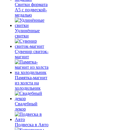
Свитки формата
А5 с подвеской-
медалью
Удлинённые
свитки
Сувенир свиток-
магнит
Памятка-магнит
из холста на
холодильник
Свадебный
декор
Подвеска в Авто