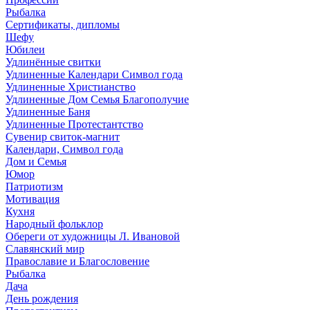
Рыбалка
Сертификаты, дипломы
Шефу
Юбилеи
Удлинённые свитки
Удлиненные Календари Символ года
Удлиненные Христианство
Удлиненные Дом Семья Благополучие
Удлиненные Баня
Удлиненные Протестантство
Сувенир свиток-магнит
Календари, Символ года
Дом и Семья
Юмор
Патриотизм
Мотивация
Кухня
Народный фольклор
Обереги от художницы Л. Ивановой
Славянский мир
Православие и Благословение
Рыбалка
Дача
День рождения