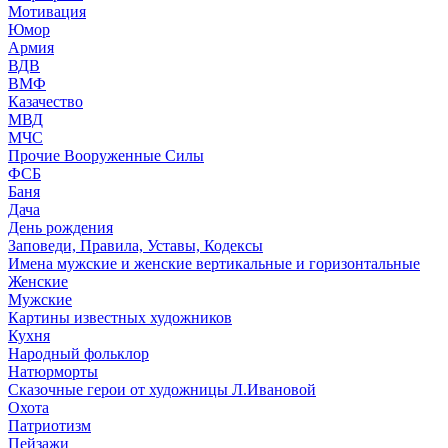
Мотивация
Юмор
Армия
ВДВ
ВМФ
Казачество
МВД
МЧС
Прочие Вооруженные Силы
ФСБ
Баня
Дача
День рождения
Заповеди, Правила, Уставы, Кодексы
Имена мужские и женские вертикальные и горизонтальные
Женские
Мужские
Картины известных художников
Кухня
Народный фольклор
Натюрморты
Сказочные герои от художницы Л.Ивановой
Охота
Патриотизм
Пейзажи