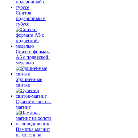
Свиток
подарочный в
тубусе
Свитки формата
А5 с подвеской-
медалью
Удлинённые
свитки
Сувенир свиток-
магнит
Памятка-магнит
из холста на