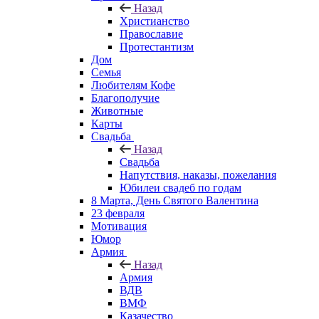
Назад
Христианство
Православие
Протестантизм
Дом
Семья
Любителям Кофе
Благополучие
Животные
Карты
Свадьба
Назад
Свадьба
Напутствия, наказы, пожелания
Юбилеи свадеб по годам
8 Марта, День Святого Валентина
23 февраля
Мотивация
Юмор
Армия
Назад
Армия
ВДВ
ВМФ
Казачество