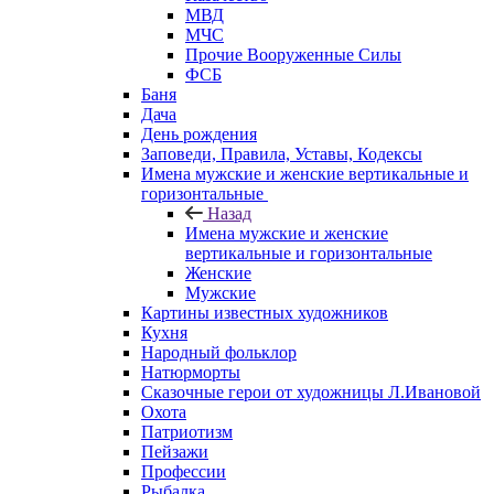
МВД
МЧС
Прочие Вооруженные Силы
ФСБ
Баня
Дача
День рождения
Заповеди, Правила, Уставы, Кодексы
Имена мужские и женские вертикальные и
горизонтальные
Назад
Имена мужские и женские
вертикальные и горизонтальные
Женские
Мужские
Картины известных художников
Кухня
Народный фольклор
Натюрморты
Сказочные герои от художницы Л.Ивановой
Охота
Патриотизм
Пейзажи
Профессии
Рыбалка