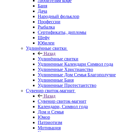
Любителям кофе
Баня
Дача
Народный фольклор
Профессии
Рыбалка
Сертификаты, дипломы
Шефу
Юбилеи
Удлинённые свитки
Назад
Удлинённые свитки
Удлиненные Календари Символ года
Удлиненные Христианство
Удлиненные Дом Семья Благополучие
Удлиненные Баня
Удлиненные Протестантство
Сувенир свиток-магнит
Назад
Сувенир свиток-магнит
Календари, Символ года
Дом и Семья
Юмор
Патриотизм
Мотивация