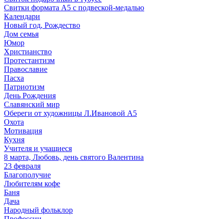
Свитки формата А5 с подвеской-медалью
Календари
Новый год, Рождество
Дом семья
Юмор
Христианство
Протестантизм
Православие
Пасха
Патриотизм
День Рождения
Славянский мир
Обереги от художницы Л.Ивановой А5
Охота
Мотивация
Кухня
Учителя и учащиеся
8 марта, Любовь, день святого Валентина
23 февраля
Благополучие
Любителям кофе
Баня
Дача
Народный фольклор
Профессии