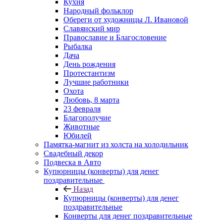
Кухня
Народный фольклор
Обереги от художницы Л. Ивановой
Славянский мир
Православие и Благословение
Рыбалка
Дача
День рождения
Протестантизм
Лучшие работники
Охота
Любовь, 8 марта
23 февраля
Благополучие
Животные
Юбилей
Памятка-магнит из холста на холодильник
Свадебный декор
Подвеска в Авто
Купюрницы (конверты) для денег
поздравительные
Назад
Купюрницы (конверты) для денег
поздравительные
Конверты для денег поздравительные