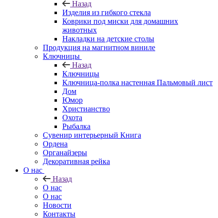
Назад
Изделия из гибкого стекла
Коврики под миски для домашних
животных
Накладки на детские столы
Продукция на магнитном виниле
Ключницы
Назад
Ключницы
Ключница-полка настенная Пальмовый лист
Дом
Юмор
Христианство
Охота
Рыбалка
Сувенир интерьерный Книга
Ордена
Органайзеры
Декоративная рейка
О нас
Назад
О нас
О нас
Новости
Контакты