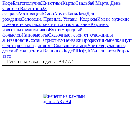
Кофе
Благополучие
Животные
Карты
Свадьба
8 Марта, День
Святого Валентина
23
февраля
Мотивация
Юмор
Армия
Баня
Дача
День
рождения
Заповеди, Правила, Уставы, Кодексы
Имена мужские
и женские вертикальные и горизонтальные
Картины
известных художников
Кухня
Народный
фольклор
Натюрморты
Сказочные герои от художницы
Л.Ивановой
Охота
Патриотизм
Пейзажи
Профессии
Рыбалка
Шут
Сертификаты и дипломы
Славянский мир
Учителя, учащиеся,
детский сад
Цитаты Великих Людей
Шефу
Юбилеи
Пасха
Ретро-
авто
—
Рецепт на каждый день - А3 / А4