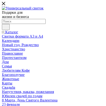
Подарки для
жизни и бизнеса
Каталог
Свитки формата А3 и А4
Календари
Новый год, Рождество
Христианство
Православие
Протестантизм
Дом
Семья
Любителям Кофе
Благополучие
Животные
Карты
Свадьба
Напутствия, наказы, пожелания
Юбилеи свадеб по годам
8 Марта, День Святого Валентина
23 февраля