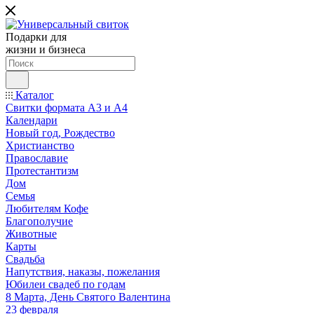
Подарки для
жизни и бизнеса
Каталог
Свитки формата А3 и А4
Календари
Новый год, Рождество
Христианство
Православие
Протестантизм
Дом
Семья
Любителям Кофе
Благополучие
Животные
Карты
Свадьба
Напутствия, наказы, пожелания
Юбилеи свадеб по годам
8 Марта, День Святого Валентина
23 февраля