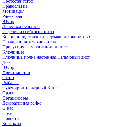
Протестантство
Православие
Мотивация
Раневская
Юмор
Лепестковое панно
Изделия из гибкого стекла
Коврики под миски для домашних животных
Накладки на детские столы
Продукция на магнитном виниле
Ключницы
Ключница-полка настенная Пальмовый лист
Дом
Юмор
Христианство
Охота
Рыбалка
Сувенир интерьерный Книга
Ордена
Органайзеры
Декоративная рейка
О нас
О нас
Новости
Контакты