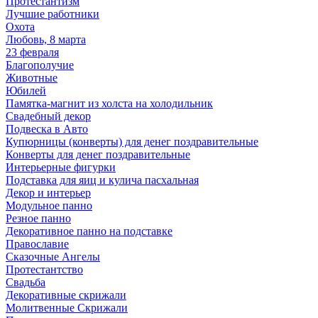
Протестантизм
Лучшие работники
Охота
Любовь, 8 марта
23 февраля
Благополучие
Животные
Юбилей
Памятка-магнит из холста на холодильник
Свадебный декор
Подвеска в Авто
Купюрницы (конверты) для денег поздравительные
Конверты для денег поздравительные
Интерьерные фигурки
Подставка для яиц и кулича пасхальная
Декор и интерьер
Модульное панно
Резное панно
Декоративное панно на подставке
Православие
Сказочные Ангелы
Протестантство
Свадьба
Декоративные скрижали
Молитвенные Скрижали