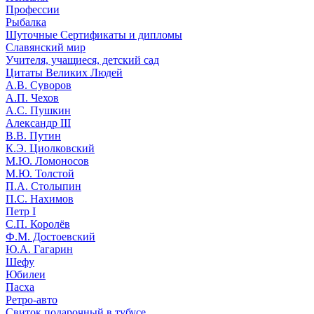
Профессии
Рыбалка
Шуточные Сертификаты и дипломы
Славянский мир
Учителя, учащиеся, детский сад
Цитаты Великих Людей
А.В. Суворов
А.П. Чехов
А.С. Пушкин
Александр III
В.В. Путин
К.Э. Циолковский
М.Ю. Ломоносов
М.Ю. Толстой
П.А. Столыпин
П.С. Нахимов
Петр I
С.П. Королёв
Ф.М. Достоевский
Ю.А. Гагарин
Шефу
Юбилеи
Пасха
Ретро-авто
Свиток подарочный в тубусе