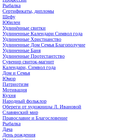
Рыбалка
Сертификаты, дипломы
Шефу
Юбилеи
Удлинённые свитки
Удлиненные Календари Символ года
Удлиненные Христианство
Удлиненные Дом Семья Благополучие
Удлиненные Баня
Удлиненные Протестантство
Сувенир свиток-магнит
Календари, Символ года
Дом и Семья
Юмор
Патриотизм
Мотивация
Кухня
Народный фольклор
Обереги от художницы Л. Ивановой
Славянский мир
Православие и Благословение
Рыбалка
Дача
День рождения