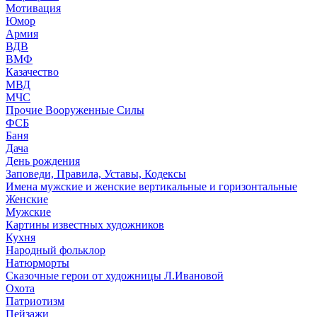
Мотивация
Юмор
Армия
ВДВ
ВМФ
Казачество
МВД
МЧС
Прочие Вооруженные Силы
ФСБ
Баня
Дача
День рождения
Заповеди, Правила, Уставы, Кодексы
Имена мужские и женские вертикальные и горизонтальные
Женские
Мужские
Картины известных художников
Кухня
Народный фольклор
Натюрморты
Сказочные герои от художницы Л.Ивановой
Охота
Патриотизм
Пейзажи