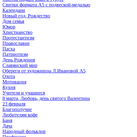
Свитки формата А5 с подвеской-медалью
Календари
Новый год, Рождество
Дом семья
Юмор
Христианство
Протестантизм
Православие
Пасха
Патриотизм
День Рождения
Славянский мир
Обереги от художницы Л.Ивановой А5
Охота
Мотивация
Кухня
Учителя и учащиеся
8 марта, Любовь, день святого Валентина
23 февраля
Благополучие
Любителям кофе
Баня
Дача
Народный фольклор
Профессии