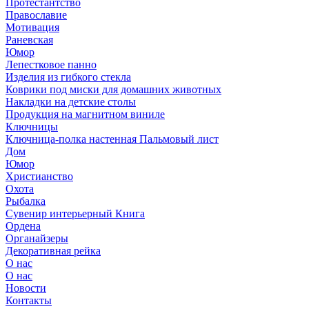
Протестантство
Православие
Мотивация
Раневская
Юмор
Лепестковое панно
Изделия из гибкого стекла
Коврики под миски для домашних животных
Накладки на детские столы
Продукция на магнитном виниле
Ключницы
Ключница-полка настенная Пальмовый лист
Дом
Юмор
Христианство
Охота
Рыбалка
Сувенир интерьерный Книга
Ордена
Органайзеры
Декоративная рейка
О нас
О нас
Новости
Контакты