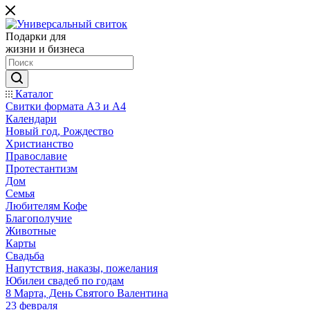
Подарки для
жизни и бизнеса
Каталог
Свитки формата А3 и А4
Календари
Новый год, Рождество
Христианство
Православие
Протестантизм
Дом
Семья
Любителям Кофе
Благополучие
Животные
Карты
Свадьба
Напутствия, наказы, пожелания
Юбилеи свадеб по годам
8 Марта, День Святого Валентина
23 февраля