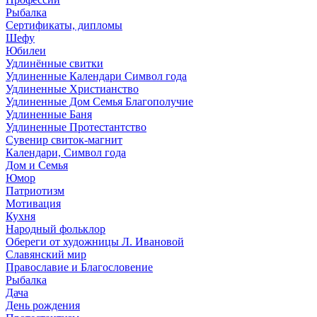
Рыбалка
Сертификаты, дипломы
Шефу
Юбилеи
Удлинённые свитки
Удлиненные Календари Символ года
Удлиненные Христианство
Удлиненные Дом Семья Благополучие
Удлиненные Баня
Удлиненные Протестантство
Сувенир свиток-магнит
Календари, Символ года
Дом и Семья
Юмор
Патриотизм
Мотивация
Кухня
Народный фольклор
Обереги от художницы Л. Ивановой
Славянский мир
Православие и Благословение
Рыбалка
Дача
День рождения