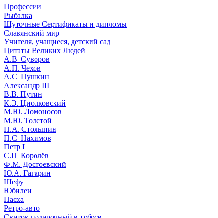
Профессии
Рыбалка
Шуточные Сертификаты и дипломы
Славянский мир
Учителя, учащиеся, детский сад
Цитаты Великих Людей
А.В. Суворов
А.П. Чехов
А.С. Пушкин
Александр III
В.В. Путин
К.Э. Циолковский
М.Ю. Ломоносов
М.Ю. Толстой
П.А. Столыпин
П.С. Нахимов
Петр I
С.П. Королёв
Ф.М. Достоевский
Ю.А. Гагарин
Шефу
Юбилеи
Пасха
Ретро-авто
Свиток подарочный в тубусе