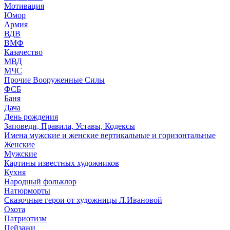
Мотивация
Юмор
Армия
ВДВ
ВМФ
Казачество
МВД
МЧС
Прочие Вооруженные Силы
ФСБ
Баня
Дача
День рождения
Заповеди, Правила, Уставы, Кодексы
Имена мужские и женские вертикальные и горизонтальные
Женские
Мужские
Картины известных художников
Кухня
Народный фольклор
Натюрморты
Сказочные герои от художницы Л.Ивановой
Охота
Патриотизм
Пейзажи