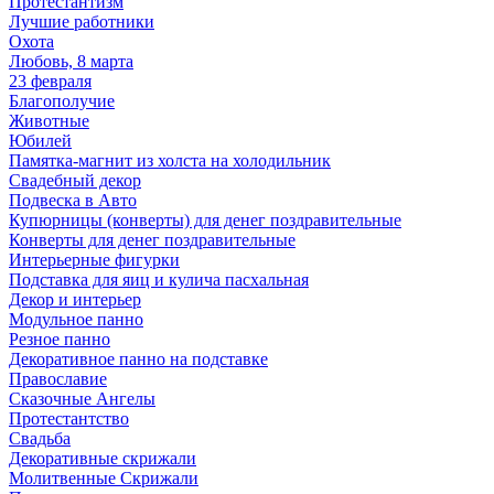
Протестантизм
Лучшие работники
Охота
Любовь, 8 марта
23 февраля
Благополучие
Животные
Юбилей
Памятка-магнит из холста на холодильник
Свадебный декор
Подвеска в Авто
Купюрницы (конверты) для денег поздравительные
Конверты для денег поздравительные
Интерьерные фигурки
Подставка для яиц и кулича пасхальная
Декор и интерьер
Модульное панно
Резное панно
Декоративное панно на подставке
Православие
Сказочные Ангелы
Протестантство
Свадьба
Декоративные скрижали
Молитвенные Скрижали