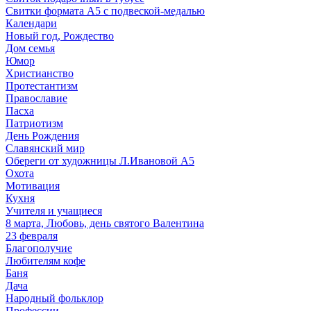
Свитки формата А5 с подвеской-медалью
Календари
Новый год, Рождество
Дом семья
Юмор
Христианство
Протестантизм
Православие
Пасха
Патриотизм
День Рождения
Славянский мир
Обереги от художницы Л.Ивановой А5
Охота
Мотивация
Кухня
Учителя и учащиеся
8 марта, Любовь, день святого Валентина
23 февраля
Благополучие
Любителям кофе
Баня
Дача
Народный фольклор
Профессии