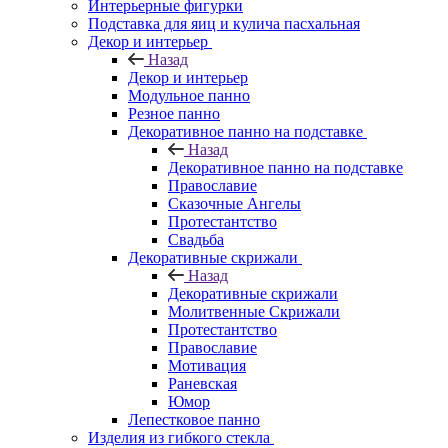
Интерьерные фигурки
Подставка для яиц и кулича пасхальная
Декор и интерьер
Назад
Декор и интерьер
Модульное панно
Резное панно
Декоративное панно на подставке
Назад
Декоративное панно на подставке
Православие
Сказочные Ангелы
Протестантство
Свадьба
Декоративные скрижали
Назад
Декоративные скрижали
Молитвенные Скрижали
Протестантство
Православие
Мотивация
Раневская
Юмор
Лепестковое панно
Изделия из гибкого стекла