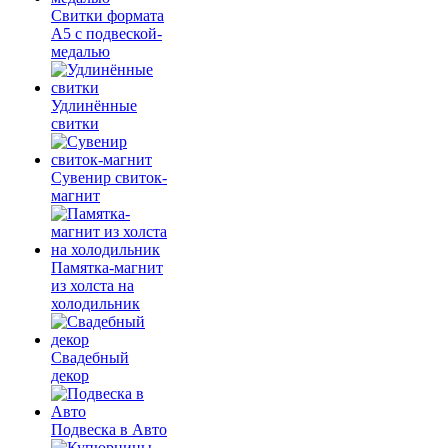
Свитки формата
А5 с подвеской-
медалью
Удлинённые
свитки
Сувенир свиток-
магнит
Памятка-магнит
из холста на
холодильник
Свадебный
декор
Подвеска в Авто