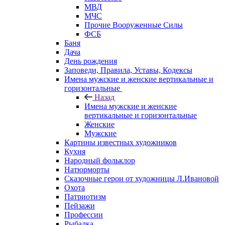
МВД
МЧС
Прочие Вооруженные Силы
ФСБ
Баня
Дача
День рождения
Заповеди, Правила, Уставы, Кодексы
Имена мужские и женские вертикальные и
горизонтальные
Назад
Имена мужские и женские
вертикальные и горизонтальные
Женские
Мужские
Картины известных художников
Кухня
Народный фольклор
Натюрморты
Сказочные герои от художницы Л.Ивановой
Охота
Патриотизм
Пейзажи
Профессии
Рыбалка