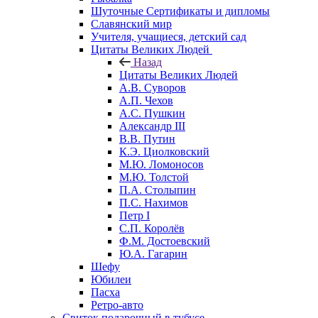
Шуточные Сертификаты и дипломы
Славянский мир
Учителя, учащиеся, детский сад
Цитаты Великих Людей
Назад
Цитаты Великих Людей
А.В. Суворов
А.П. Чехов
А.С. Пушкин
Александр III
В.В. Путин
К.Э. Циолковский
М.Ю. Ломоносов
М.Ю. Толстой
П.А. Столыпин
П.С. Нахимов
Петр I
С.П. Королёв
Ф.М. Достоевский
Ю.А. Гагарин
Шефу
Юбилеи
Пасха
Ретро-авто
Свиток подарочный в тубусе