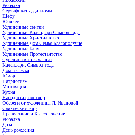
Рыбалка
Сертификаты, дипломы
Шефу
Юбилеи
Удлинённые свитки
Удлиненные Календари Символ года
Удлиненные Христианство
Удлиненные Дом Семья Благополучие
Удлиненные Баня
Удлиненные Протестантство
Сувенир свиток-магнит
Календари, Символ года
Дом и Семья
Юмор
Патриотизм
Мотивация
Кухня
Народный фольклор
Обереги от художницы Л. Ивановой
Славянский мир
Православие и Благословение
Рыбалка
Дача
День рождения