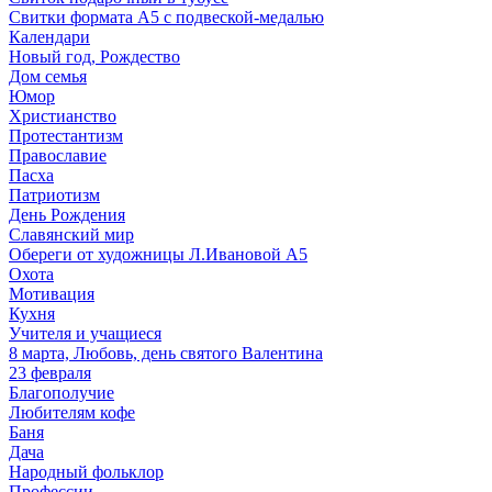
Свитки формата А5 с подвеской-медалью
Календари
Новый год, Рождество
Дом семья
Юмор
Христианство
Протестантизм
Православие
Пасха
Патриотизм
День Рождения
Славянский мир
Обереги от художницы Л.Ивановой А5
Охота
Мотивация
Кухня
Учителя и учащиеся
8 марта, Любовь, день святого Валентина
23 февраля
Благополучие
Любителям кофе
Баня
Дача
Народный фольклор
Профессии