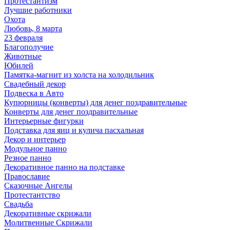
Протестантизм
Лучшие работники
Охота
Любовь, 8 марта
23 февраля
Благополучие
Животные
Юбилей
Памятка-магнит из холста на холодильник
Свадебный декор
Подвеска в Авто
Купюрницы (конверты) для денег поздравительные
Конверты для денег поздравительные
Интерьерные фигурки
Подставка для яиц и кулича пасхальная
Декор и интерьер
Модульное панно
Резное панно
Декоративное панно на подставке
Православие
Сказочные Ангелы
Протестантство
Свадьба
Декоративные скрижали
Молитвенные Скрижали