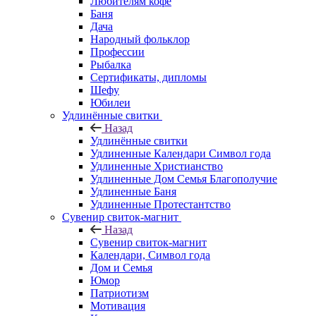
Любителям кофе
Баня
Дача
Народный фольклор
Профессии
Рыбалка
Сертификаты, дипломы
Шефу
Юбилеи
Удлинённые свитки
Назад
Удлинённые свитки
Удлиненные Календари Символ года
Удлиненные Христианство
Удлиненные Дом Семья Благополучие
Удлиненные Баня
Удлиненные Протестантство
Сувенир свиток-магнит
Назад
Сувенир свиток-магнит
Календари, Символ года
Дом и Семья
Юмор
Патриотизм
Мотивация