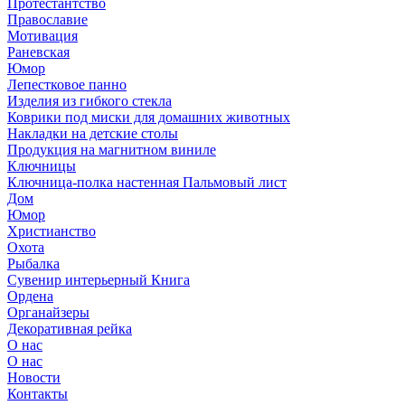
Протестантство
Православие
Мотивация
Раневская
Юмор
Лепестковое панно
Изделия из гибкого стекла
Коврики под миски для домашних животных
Накладки на детские столы
Продукция на магнитном виниле
Ключницы
Ключница-полка настенная Пальмовый лист
Дом
Юмор
Христианство
Охота
Рыбалка
Сувенир интерьерный Книга
Ордена
Органайзеры
Декоративная рейка
О нас
О нас
Новости
Контакты