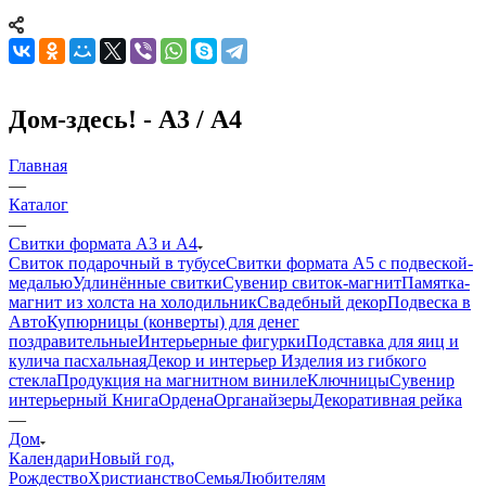
Дом-здесь! - А3 / А4
Главная
—
Каталог
—
Свитки формата А3 и А4
Свиток подарочный в тубусе
Свитки формата А5 с подвеской-
медалью
Удлинённые свитки
Сувенир свиток-магнит
Памятка-
магнит из холста на холодильник
Свадебный декор
Подвеска в
Авто
Купюрницы (конверты) для денег
поздравительные
Интерьерные фигурки
Подставка для яиц и
кулича пасхальная
Декор и интерьер
Изделия из гибкого
стекла
Продукция на магнитном виниле
Ключницы
Сувенир
интерьерный Книга
Ордена
Органайзеры
Декоративная рейка
—
Дом
Календари
Новый год,
Рождество
Христианство
Семья
Любителям