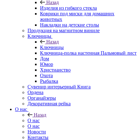
Назад
Изделия из гибкого стекла
Коврики под миски для домашних
животных
Накладки на детские столы
Продукция на магнитном виниле
Ключницы
Назад
Ключницы
Ключница-полка настенная Пальмовый лист
Дом
Юмор
Христианство
Охота
Рыбалка
Сувенир интерьерный Книга
Ордена
Органайзеры
Декоративная рейка
О нас
Назад
О нас
О нас
Новости
Контакты