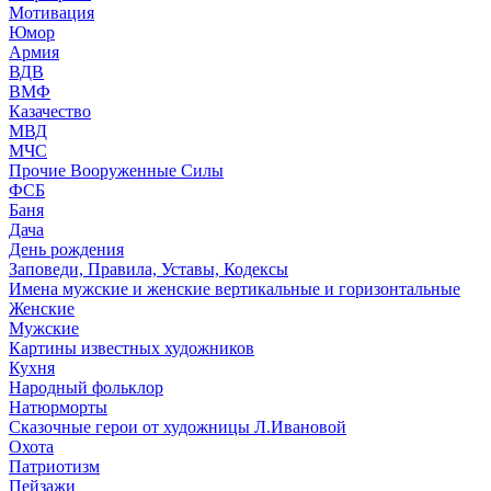
Мотивация
Юмор
Армия
ВДВ
ВМФ
Казачество
МВД
МЧС
Прочие Вооруженные Силы
ФСБ
Баня
Дача
День рождения
Заповеди, Правила, Уставы, Кодексы
Имена мужские и женские вертикальные и горизонтальные
Женские
Мужские
Картины известных художников
Кухня
Народный фольклор
Натюрморты
Сказочные герои от художницы Л.Ивановой
Охота
Патриотизм
Пейзажи