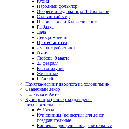
Кухня
Народный фольклор
Обереги от художницы Л. Ивановой
Славянский мир
Православие и Благословение
Рыбалка
Дача
День рождения
Протестантизм
Лучшие работники
Охота
Любовь, 8 марта
23 февраля
Благополучие
Животные
Юбилей
Памятка-магнит из холста на холодильник
Свадебный декор
Подвеска в Авто
Купюрницы (конверты) для денег
поздравительные
Назад
Купюрницы (конверты) для денег
поздравительные
Конверты для денег поздравительные