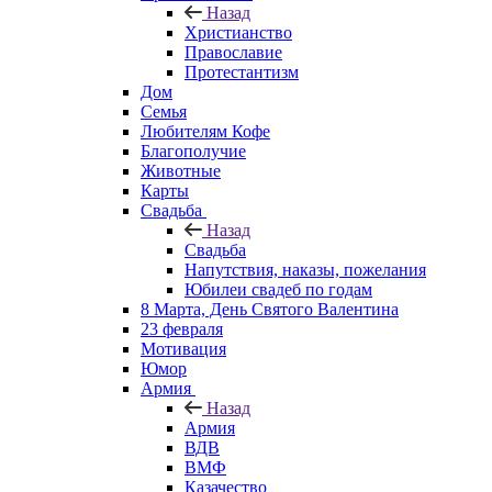
Назад
Христианство
Православие
Протестантизм
Дом
Семья
Любителям Кофе
Благополучие
Животные
Карты
Свадьба
Назад
Свадьба
Напутствия, наказы, пожелания
Юбилеи свадеб по годам
8 Марта, День Святого Валентина
23 февраля
Мотивация
Юмор
Армия
Назад
Армия
ВДВ
ВМФ
Казачество