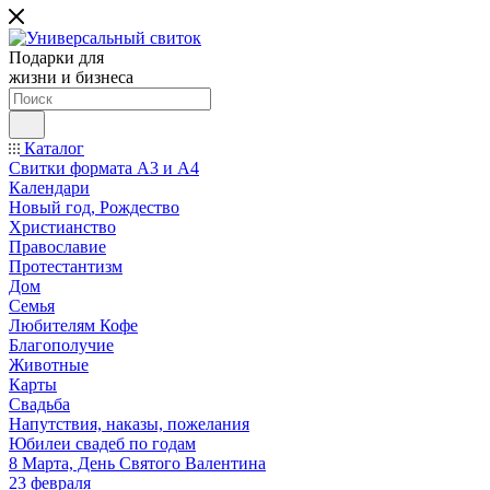
Подарки для
жизни и бизнеса
Каталог
Свитки формата А3 и А4
Календари
Новый год, Рождество
Христианство
Православие
Протестантизм
Дом
Семья
Любителям Кофе
Благополучие
Животные
Карты
Свадьба
Напутствия, наказы, пожелания
Юбилеи свадеб по годам
8 Марта, День Святого Валентина
23 февраля