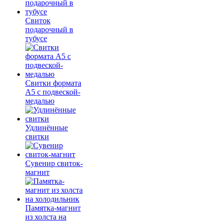
Свиток
подарочный в
тубусе
Свитки формата
А5 с подвеской-
медалью
Удлинённые
свитки
Сувенир свиток-
магнит
Памятка-магнит
из холста на