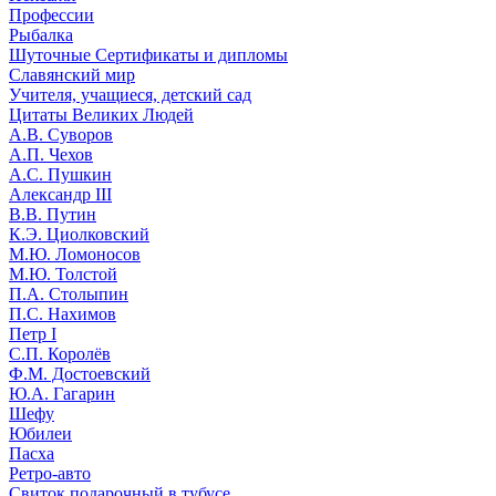
Профессии
Рыбалка
Шуточные Сертификаты и дипломы
Славянский мир
Учителя, учащиеся, детский сад
Цитаты Великих Людей
А.В. Суворов
А.П. Чехов
А.С. Пушкин
Александр III
В.В. Путин
К.Э. Циолковский
М.Ю. Ломоносов
М.Ю. Толстой
П.А. Столыпин
П.С. Нахимов
Петр I
С.П. Королёв
Ф.М. Достоевский
Ю.А. Гагарин
Шефу
Юбилеи
Пасха
Ретро-авто
Свиток подарочный в тубусе