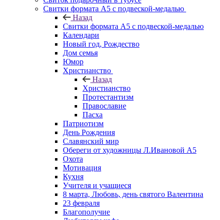
Свитки формата А5 с подвеской-медалью
Назад
Свитки формата А5 с подвеской-медалью
Календари
Новый год, Рождество
Дом семья
Юмор
Христианство
Назад
Христианство
Протестантизм
Православие
Пасха
Патриотизм
День Рождения
Славянский мир
Обереги от художницы Л.Ивановой А5
Охота
Мотивация
Кухня
Учителя и учащиеся
8 марта, Любовь, день святого Валентина
23 февраля
Благополучие