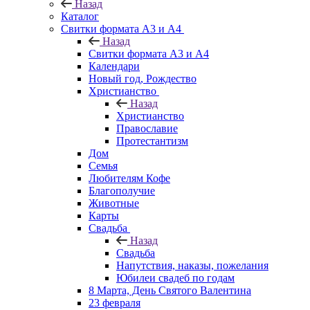
Назад
Каталог
Свитки формата А3 и А4
Назад
Свитки формата А3 и А4
Календари
Новый год, Рождество
Христианство
Назад
Христианство
Православие
Протестантизм
Дом
Семья
Любителям Кофе
Благополучие
Животные
Карты
Свадьба
Назад
Свадьба
Напутствия, наказы, пожелания
Юбилеи свадеб по годам
8 Марта, День Святого Валентина
23 февраля