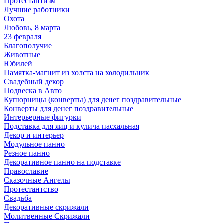
Протестантизм
Лучшие работники
Охота
Любовь, 8 марта
23 февраля
Благополучие
Животные
Юбилей
Памятка-магнит из холста на холодильник
Свадебный декор
Подвеска в Авто
Купюрницы (конверты) для денег поздравительные
Конверты для денег поздравительные
Интерьерные фигурки
Подставка для яиц и кулича пасхальная
Декор и интерьер
Модульное панно
Резное панно
Декоративное панно на подставке
Православие
Сказочные Ангелы
Протестантство
Свадьба
Декоративные скрижали
Молитвенные Скрижали