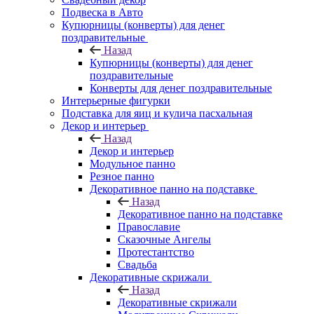
Подвеска в Авто
Купюрницы (конверты) для денег
поздравительные
Назад
Купюрницы (конверты) для денег
поздравительные
Конверты для денег поздравительные
Интерьерные фигурки
Подставка для яиц и кулича пасхальная
Декор и интерьер
Назад
Декор и интерьер
Модульное панно
Резное панно
Декоративное панно на подставке
Назад
Декоративное панно на подставке
Православие
Сказочные Ангелы
Протестантство
Свадьба
Декоративные скрижали
Назад
Декоративные скрижали