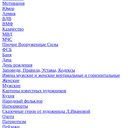
Мотивация
Юмор
Армия
ВДВ
ВМФ
Казачество
МВД
МЧС
Прочие Вооруженные Силы
ФСБ
Баня
Дача
День рождения
Заповеди, Правила, Уставы, Кодексы
Имена мужские и женские вертикальные и горизонтальные
Женские
Мужские
Картины известных художников
Кухня
Народный фольклор
Натюрморты
Сказочные герои от художницы Л.Ивановой
Охота
Патриотизм
Пейзажи