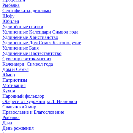
Рыбалка
Сертификаты, дипломы
Шефу
Юбилеи
Удлинённые свитки
Удлиненные Календари Символ года
Удлиненные Христианство
Удлиненные Дом Семья Благополучие
Удлиненные Баня
Удлиненные Протестантство
Сувенир свиток-магнит
Календари, Символ года
Дом и Семья
Юмор
Патриотизм
Мотивация
Кухня
Народный фольклор
Обереги от художницы Л. Ивановой
Славянский мир
Православие и Благословение
Рыбалка
Дача
День рождения