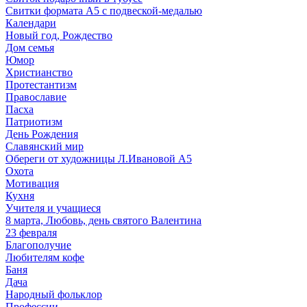
Свитки формата А5 с подвеской-медалью
Календари
Новый год, Рождество
Дом семья
Юмор
Христианство
Протестантизм
Православие
Пасха
Патриотизм
День Рождения
Славянский мир
Обереги от художницы Л.Ивановой А5
Охота
Мотивация
Кухня
Учителя и учащиеся
8 марта, Любовь, день святого Валентина
23 февраля
Благополучие
Любителям кофе
Баня
Дача
Народный фольклор
Профессии