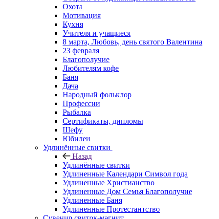
Охота
Мотивация
Кухня
Учителя и учащиеся
8 марта, Любовь, день святого Валентина
23 февраля
Благополучие
Любителям кофе
Баня
Дача
Народный фольклор
Профессии
Рыбалка
Сертификаты, дипломы
Шефу
Юбилеи
Удлинённые свитки
Назад
Удлинённые свитки
Удлиненные Календари Символ года
Удлиненные Христианство
Удлиненные Дом Семья Благополучие
Удлиненные Баня
Удлиненные Протестантство
Сувенир свиток-магнит