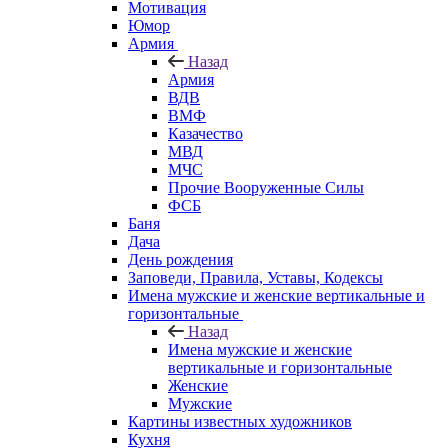
Мотивация
Юмор
Армия
Назад
Армия
ВДВ
ВМФ
Казачество
МВД
МЧС
Прочие Вооруженные Силы
ФСБ
Баня
Дача
День рождения
Заповеди, Правила, Уставы, Кодексы
Имена мужские и женские вертикальные и
горизонтальные
Назад
Имена мужские и женские
вертикальные и горизонтальные
Женские
Мужские
Картины известных художников
Кухня