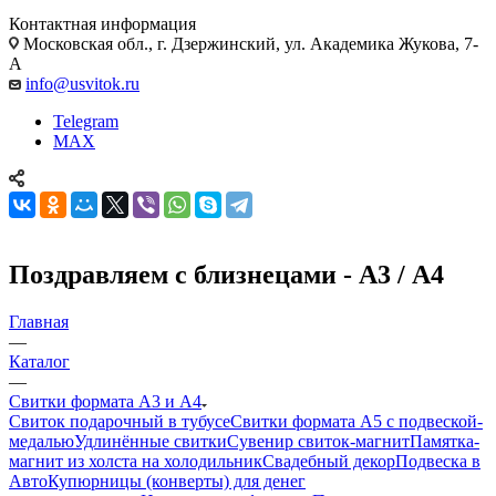
Контактная информация
Московская обл., г. Дзержинский, ул. Академика Жукова, 7-
А
info@usvitok.ru
Telegram
MAX
Поздравляем с близнецами - А3 / А4
Главная
—
Каталог
—
Свитки формата А3 и А4
Свиток подарочный в тубусе
Свитки формата А5 с подвеской-
медалью
Удлинённые свитки
Сувенир свиток-магнит
Памятка-
магнит из холста на холодильник
Свадебный декор
Подвеска в
Авто
Купюрницы (конверты) для денег