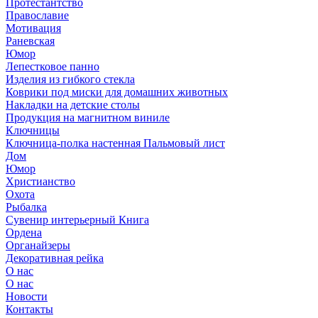
Протестантство
Православие
Мотивация
Раневская
Юмор
Лепестковое панно
Изделия из гибкого стекла
Коврики под миски для домашних животных
Накладки на детские столы
Продукция на магнитном виниле
Ключницы
Ключница-полка настенная Пальмовый лист
Дом
Юмор
Христианство
Охота
Рыбалка
Сувенир интерьерный Книга
Ордена
Органайзеры
Декоративная рейка
О нас
О нас
Новости
Контакты