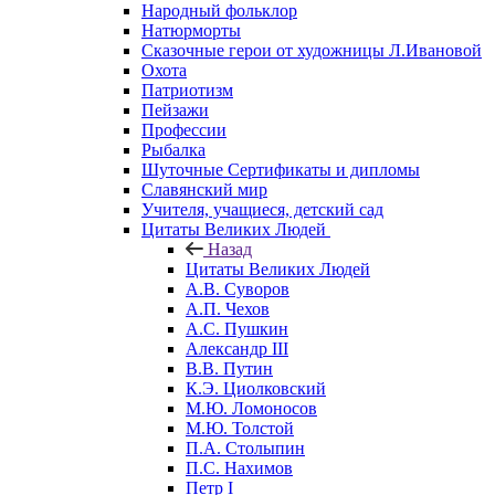
Народный фольклор
Натюрморты
Сказочные герои от художницы Л.Ивановой
Охота
Патриотизм
Пейзажи
Профессии
Рыбалка
Шуточные Сертификаты и дипломы
Славянский мир
Учителя, учащиеся, детский сад
Цитаты Великих Людей
Назад
Цитаты Великих Людей
А.В. Суворов
А.П. Чехов
А.С. Пушкин
Александр III
В.В. Путин
К.Э. Циолковский
М.Ю. Ломоносов
М.Ю. Толстой
П.А. Столыпин
П.С. Нахимов
Петр I