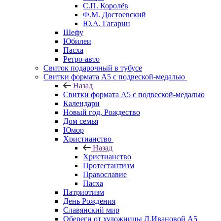
С.П. Королёв
Ф.М. Достоевский
Ю.А. Гагарин
Шефу
Юбилеи
Пасха
Ретро-авто
Свиток подарочный в тубусе
Свитки формата А5 с подвеской-медалью
Назад
Свитки формата А5 с подвеской-медалью
Календари
Новый год, Рождество
Дом семья
Юмор
Христианство
Назад
Христианство
Протестантизм
Православие
Пасха
Патриотизм
День Рождения
Славянский мир
Обереги от художницы Л.Ивановой А5