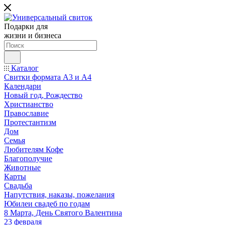
Подарки для
жизни и бизнеса
Каталог
Свитки формата А3 и А4
Календари
Новый год, Рождество
Христианство
Православие
Протестантизм
Дом
Семья
Любителям Кофе
Благополучие
Животные
Карты
Свадьба
Напутствия, наказы, пожелания
Юбилеи свадеб по годам
8 Марта, День Святого Валентина
23 февраля