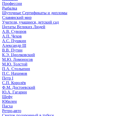
Профессии
Рыбалка
Шуточные Сертификаты и дипломы
Славянский мир
Учителя, учащиеся, детский сад
Цитаты Великих Людей
А.В. Суворов
А.П. Чехов
А.С. Пушкин
Александр III
В.В. Путин
К.Э. Циолковский
М.Ю. Ломоносов
М.Ю. Толстой
П.А. Столыпин
П.С. Нахимов
Петр I
С.П. Королёв
Ф.М. Достоевский
Ю.А. Гагарин
Шефу
Юбилеи
Пасха
Ретро-авто
Свиток подарочный в тубусе