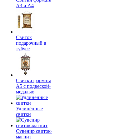
А3 и А4
Свиток
подарочный в
тубусе
Свитки формата
А5 с подвеской-
медалью
Удлинённые
свитки
Сувенир свиток-
магнит