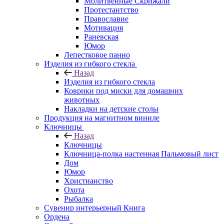
Молитвенные Скрижали
Протестантство
Православие
Мотивация
Раневская
Юмор
Лепестковое панно
Изделия из гибкого стекла
Назад
Изделия из гибкого стекла
Коврики под миски для домашних
животных
Накладки на детские столы
Продукция на магнитном виниле
Ключницы
Назад
Ключницы
Ключница-полка настенная Пальмовый лист
Дом
Юмор
Христианство
Охота
Рыбалка
Сувенир интерьерный Книга
Ордена