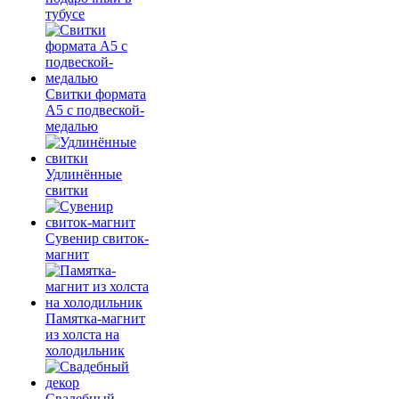
тубусе
Свитки формата
А5 с подвеской-
медалью
Удлинённые
свитки
Сувенир свиток-
магнит
Памятка-магнит
из холста на
холодильник
Свадебный