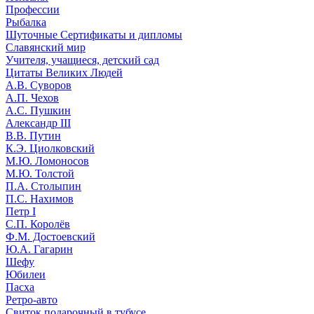
Профессии
Рыбалка
Шуточные Сертификаты и дипломы
Славянский мир
Учителя, учащиеся, детский сад
Цитаты Великих Людей
А.В. Суворов
А.П. Чехов
А.С. Пушкин
Александр III
В.В. Путин
К.Э. Циолковский
М.Ю. Ломоносов
М.Ю. Толстой
П.А. Столыпин
П.С. Нахимов
Петр I
С.П. Королёв
Ф.М. Достоевский
Ю.А. Гагарин
Шефу
Юбилеи
Пасха
Ретро-авто
Свиток подарочный в тубусе