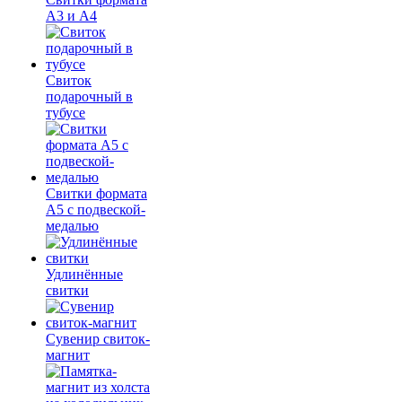
А3 и А4
Свиток
подарочный в
тубусе
Свитки формата
А5 с подвеской-
медалью
Удлинённые
свитки
Сувенир свиток-
магнит