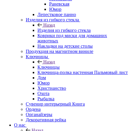
Раневская
Юмор
Лепестковое панно
Изделия из гибкого стекла
Назад
Изделия из гибкого стекла
Коврики под миски для домашних
животных
Накладки на детские столы
Продукция на магнитном виниле
Ключницы
Назад
Ключницы
Ключница-полка настенная Пальмовый лист
Дом
Юмор
Христианство
Охота
Рыбалка
Сувенир интерьерный Книга
Ордена
Органайзеры
Декоративная рейка
О нас
Назад