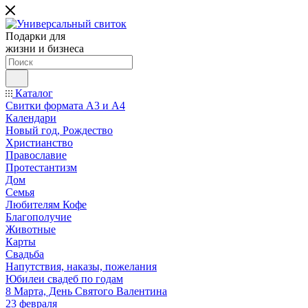
Подарки для
жизни и бизнеса
Каталог
Свитки формата А3 и А4
Календари
Новый год, Рождество
Христианство
Православие
Протестантизм
Дом
Семья
Любителям Кофе
Благополучие
Животные
Карты
Свадьба
Напутствия, наказы, пожелания
Юбилеи свадеб по годам
8 Марта, День Святого Валентина
23 февраля