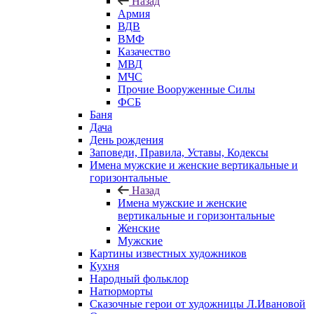
Назад
Армия
ВДВ
ВМФ
Казачество
МВД
МЧС
Прочие Вооруженные Силы
ФСБ
Баня
Дача
День рождения
Заповеди, Правила, Уставы, Кодексы
Имена мужские и женские вертикальные и
горизонтальные
Назад
Имена мужские и женские
вертикальные и горизонтальные
Женские
Мужские
Картины известных художников
Кухня
Народный фольклор
Натюрморты
Сказочные герои от художницы Л.Ивановой