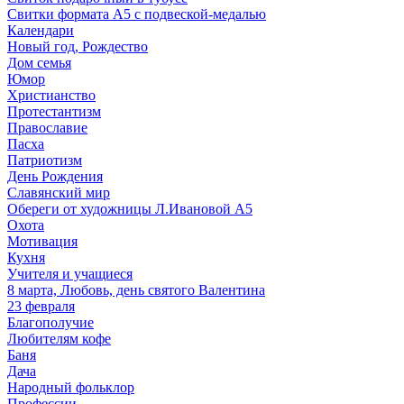
Свитки формата А5 с подвеской-медалью
Календари
Новый год, Рождество
Дом семья
Юмор
Христианство
Протестантизм
Православие
Пасха
Патриотизм
День Рождения
Славянский мир
Обереги от художницы Л.Ивановой А5
Охота
Мотивация
Кухня
Учителя и учащиеся
8 марта, Любовь, день святого Валентина
23 февраля
Благополучие
Любителям кофе
Баня
Дача
Народный фольклор
Профессии