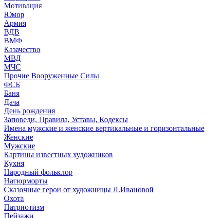
Мотивация
Юмор
Армия
ВДВ
ВМФ
Казачество
МВД
МЧС
Прочие Вооруженные Силы
ФСБ
Баня
Дача
День рождения
Заповеди, Правила, Уставы, Кодексы
Имена мужские и женские вертикальные и горизонтальные
Женские
Мужские
Картины известных художников
Кухня
Народный фольклор
Натюрморты
Сказочные герои от художницы Л.Ивановой
Охота
Патриотизм
Пейзажи