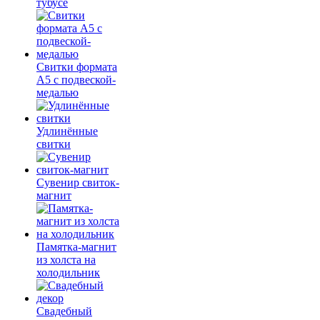
тубусе
Свитки формата
А5 с подвеской-
медалью
Удлинённые
свитки
Сувенир свиток-
магнит
Памятка-магнит
из холста на
холодильник
Свадебный