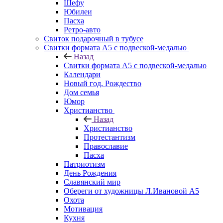
Шефу
Юбилеи
Пасха
Ретро-авто
Свиток подарочный в тубусе
Свитки формата А5 с подвеской-медалью
Назад
Свитки формата А5 с подвеской-медалью
Календари
Новый год, Рождество
Дом семья
Юмор
Христианство
Назад
Христианство
Протестантизм
Православие
Пасха
Патриотизм
День Рождения
Славянский мир
Обереги от художницы Л.Ивановой А5
Охота
Мотивация
Кухня