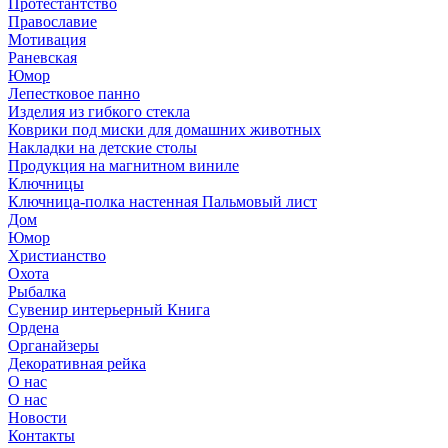
Протестантство
Православие
Мотивация
Раневская
Юмор
Лепестковое панно
Изделия из гибкого стекла
Коврики под миски для домашних животных
Накладки на детские столы
Продукция на магнитном виниле
Ключницы
Ключница-полка настенная Пальмовый лист
Дом
Юмор
Христианство
Охота
Рыбалка
Сувенир интерьерный Книга
Ордена
Органайзеры
Декоративная рейка
О нас
О нас
Новости
Контакты