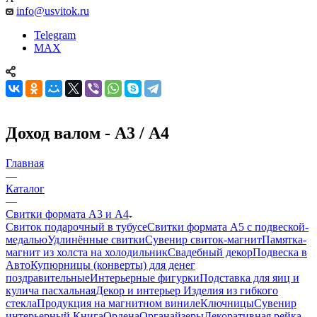
info@usvitok.ru
Telegram
MAX
Доход валом - А3 / А4
Главная
—
Каталог
—
Свитки формата А3 и А4
Свиток подарочный в тубусе
Свитки формата А5 с подвеской-
медалью
Удлинённые свитки
Сувенир свиток-магнит
Памятка-
магнит из холста на холодильник
Свадебный декор
Подвеска в
Авто
Купюрницы (конверты) для денег
поздравительные
Интерьерные фигурки
Подставка для яиц и
кулича пасхальная
Декор и интерьер
Изделия из гибкого
стекла
Продукция на магнитном виниле
Ключницы
Сувенир
интерьерный Книга
Ордена
Органайзеры
Декоративная рейка