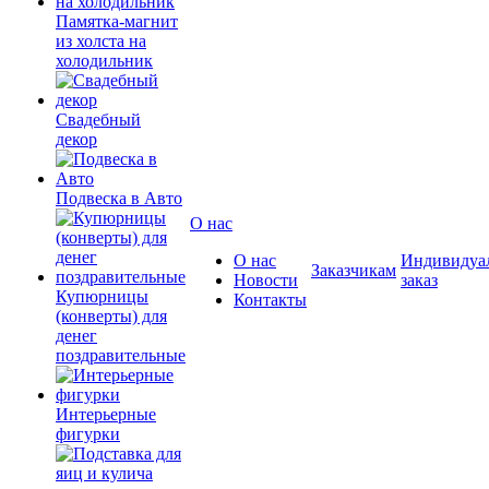
Памятка-магнит
из холста на
холодильник
Свадебный
декор
Подвеска в Авто
О нас
О нас
Индивидуа
Заказчикам
Новости
заказ
Купюрницы
Контакты
(конверты) для
денег
поздравительные
Интерьерные
фигурки