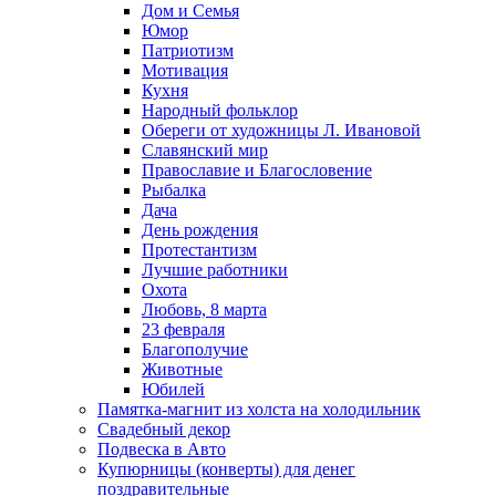
Дом и Семья
Юмор
Патриотизм
Мотивация
Кухня
Народный фольклор
Обереги от художницы Л. Ивановой
Славянский мир
Православие и Благословение
Рыбалка
Дача
День рождения
Протестантизм
Лучшие работники
Охота
Любовь, 8 марта
23 февраля
Благополучие
Животные
Юбилей
Памятка-магнит из холста на холодильник
Свадебный декор
Подвеска в Авто
Купюрницы (конверты) для денег
поздравительные