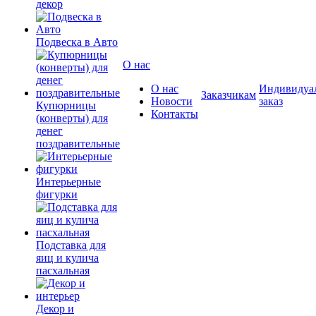
декор
Подвеска в Авто
О нас
О нас
Индивидуа
Заказчикам
Новости
заказ
Купюрницы
Контакты
(конверты) для
денег
поздравительные
Интерьерные
фигурки
Подставка для
яиц и кулича
пасхальная
Декор и