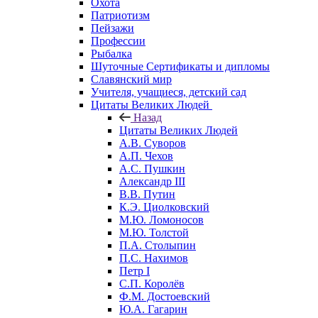
Охота
Патриотизм
Пейзажи
Профессии
Рыбалка
Шуточные Сертификаты и дипломы
Славянский мир
Учителя, учащиеся, детский сад
Цитаты Великих Людей
Назад
Цитаты Великих Людей
А.В. Суворов
А.П. Чехов
А.С. Пушкин
Александр III
В.В. Путин
К.Э. Циолковский
М.Ю. Ломоносов
М.Ю. Толстой
П.А. Столыпин
П.С. Нахимов
Петр I
С.П. Королёв
Ф.М. Достоевский
Ю.А. Гагарин