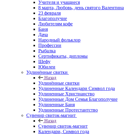
Учителя и учащиеся
8 марта, Любовь, день святого Валентина
23 февраля
Благополучие
Любителям кофе
Баня
Дача
Народный фольклор
Профессии
Рыбалка
Сертификаты, дипломы
Шефу
Юбилеи
Удлинённые свитки
Назад
Удлинённые свитки
Удлиненные Календари Символ года
Удлиненные Христианство
Удлиненные Дом Семья Благополучие
Удлиненные Баня
Удлиненные Протестантство
Сувенир свиток-магнит
Назад
Сувенир свиток-магнит
Календари, Символ года