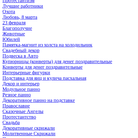
Протестантизм
Лучшие работники
Охота
Любовь, 8 марта
23 февраля
Благополучие
Животные
Юбилей
Памятка-магнит из холста на холодильник
Свадебный декор
Подвеска в Авто
Купюрницы (конверты) для денег поздравительные
Конверты для денег поздравительные
Интерьерные фигурки
Подставка для яиц и кулича пасхальная
Декор и интерьер
Модульное панно
Резное панно
Декоративное панно на подставке
Православие
Сказочные Ангелы
Протестантство
Свадьба
Декоративные скрижали
Молитвенные Скрижали