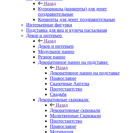
Назад
Купюрницы (конверты) для денег
поздравительные
Конверты для денег поздравительные
Интерьерные фигурки
Подставка для яиц и кулича пасхальная
Декор и интерьер
Назад
Декор и интерьер
Модульное панно
Резное панно
Декоративное панно на подставке
Назад
Декоративное панно на подставке
Православие
Сказочные Ангелы
Протестантство
Свадьба
Декоративные скрижали
Назад
Декоративные скрижали
Молитвенные Скрижали
Протестантство
Православие
Мотивация