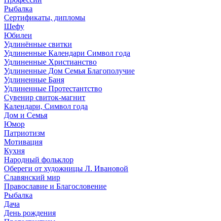
Рыбалка
Сертификаты, дипломы
Шефу
Юбилеи
Удлинённые свитки
Удлиненные Календари Символ года
Удлиненные Христианство
Удлиненные Дом Семья Благополучие
Удлиненные Баня
Удлиненные Протестантство
Сувенир свиток-магнит
Календари, Символ года
Дом и Семья
Юмор
Патриотизм
Мотивация
Кухня
Народный фольклор
Обереги от художницы Л. Ивановой
Славянский мир
Православие и Благословение
Рыбалка
Дача
День рождения