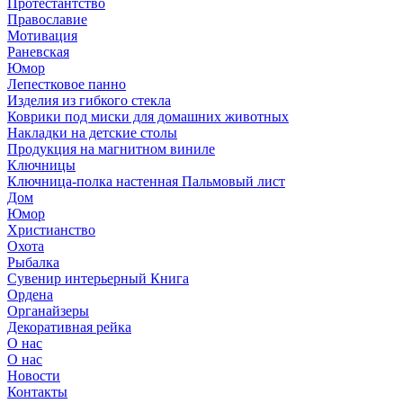
Протестантство
Православие
Мотивация
Раневская
Юмор
Лепестковое панно
Изделия из гибкого стекла
Коврики под миски для домашних животных
Накладки на детские столы
Продукция на магнитном виниле
Ключницы
Ключница-полка настенная Пальмовый лист
Дом
Юмор
Христианство
Охота
Рыбалка
Сувенир интерьерный Книга
Ордена
Органайзеры
Декоративная рейка
О нас
О нас
Новости
Контакты