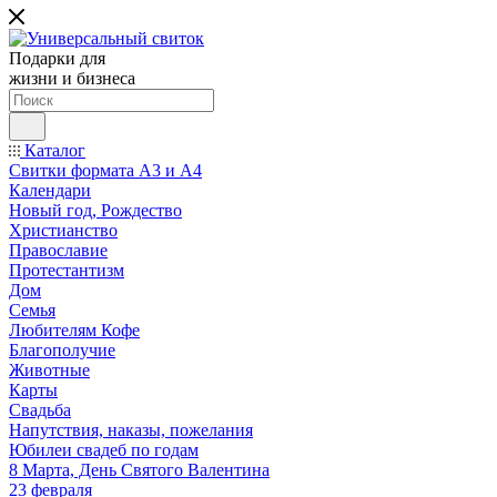
Подарки для
жизни и бизнеса
Каталог
Свитки формата А3 и А4
Календари
Новый год, Рождество
Христианство
Православие
Протестантизм
Дом
Семья
Любителям Кофе
Благополучие
Животные
Карты
Свадьба
Напутствия, наказы, пожелания
Юбилеи свадеб по годам
8 Марта, День Святого Валентина
23 февраля