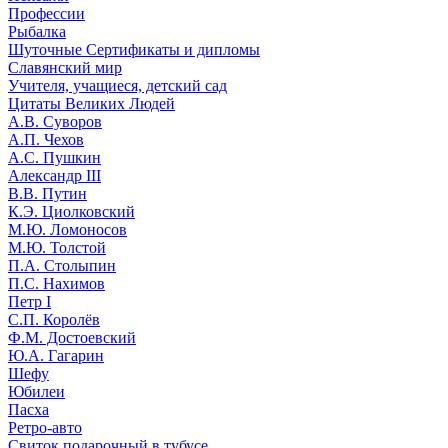
Профессии
Рыбалка
Шуточные Сертификаты и дипломы
Славянский мир
Учителя, учащиеся, детский сад
Цитаты Великих Людей
А.В. Суворов
А.П. Чехов
А.С. Пушкин
Александр III
В.В. Путин
К.Э. Циолковский
М.Ю. Ломоносов
М.Ю. Толстой
П.А. Столыпин
П.С. Нахимов
Петр I
С.П. Королёв
Ф.М. Достоевский
Ю.А. Гагарин
Шефу
Юбилеи
Пасха
Ретро-авто
Свиток подарочный в тубусе