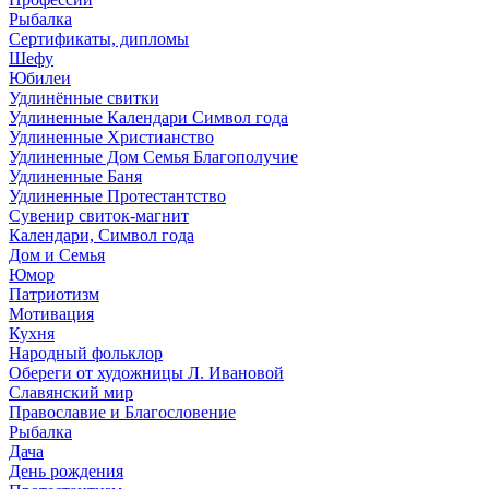
Рыбалка
Сертификаты, дипломы
Шефу
Юбилеи
Удлинённые свитки
Удлиненные Календари Символ года
Удлиненные Христианство
Удлиненные Дом Семья Благополучие
Удлиненные Баня
Удлиненные Протестантство
Сувенир свиток-магнит
Календари, Символ года
Дом и Семья
Юмор
Патриотизм
Мотивация
Кухня
Народный фольклор
Обереги от художницы Л. Ивановой
Славянский мир
Православие и Благословение
Рыбалка
Дача
День рождения