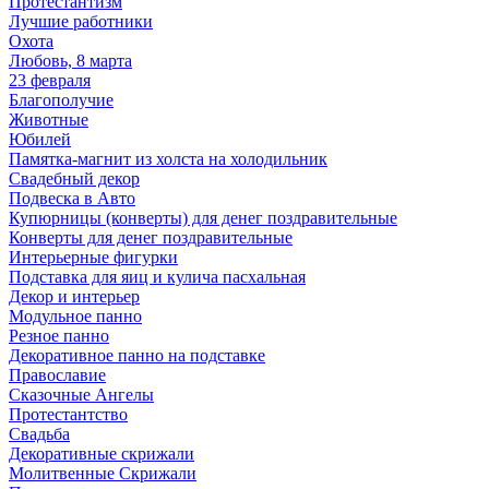
Протестантизм
Лучшие работники
Охота
Любовь, 8 марта
23 февраля
Благополучие
Животные
Юбилей
Памятка-магнит из холста на холодильник
Свадебный декор
Подвеска в Авто
Купюрницы (конверты) для денег поздравительные
Конверты для денег поздравительные
Интерьерные фигурки
Подставка для яиц и кулича пасхальная
Декор и интерьер
Модульное панно
Резное панно
Декоративное панно на подставке
Православие
Сказочные Ангелы
Протестантство
Свадьба
Декоративные скрижали
Молитвенные Скрижали