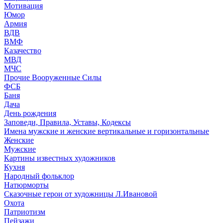
Мотивация
Юмор
Армия
ВДВ
ВМФ
Казачество
МВД
МЧС
Прочие Вооруженные Силы
ФСБ
Баня
Дача
День рождения
Заповеди, Правила, Уставы, Кодексы
Имена мужские и женские вертикальные и горизонтальные
Женские
Мужские
Картины известных художников
Кухня
Народный фольклор
Натюрморты
Сказочные герои от художницы Л.Ивановой
Охота
Патриотизм
Пейзажи