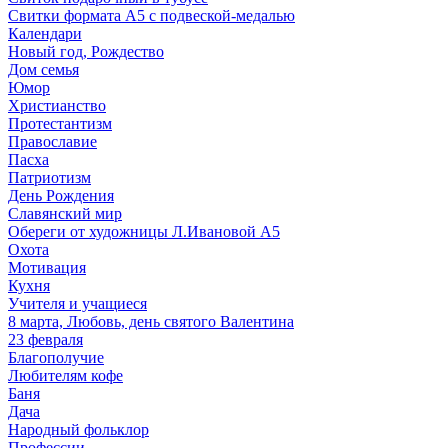
Свитки формата А5 с подвеской-медалью
Календари
Новый год, Рождество
Дом семья
Юмор
Христианство
Протестантизм
Православие
Пасха
Патриотизм
День Рождения
Славянский мир
Обереги от художницы Л.Ивановой А5
Охота
Мотивация
Кухня
Учителя и учащиеся
8 марта, Любовь, день святого Валентина
23 февраля
Благополучие
Любителям кофе
Баня
Дача
Народный фольклор
Профессии