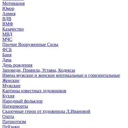
Мотивация
Юмор
Армия
ВДВ
ВМФ
Казачество
МВД
МЧС
Прочие Вооруженные Силы
ФСБ
Баня
Дача
День рождения
Заповеди, Правила, Уставы, Кодексы
Имена мужские и женские вертикальные и горизонтальные
Женские
Мужские
Картины известных художников
Кухня
Народный фольклор
Натюрморты
Сказочные герои от художницы Л.Ивановой
Охота
Патриотизм
Пейзажи