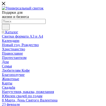
Подарки для
жизни и бизнеса
Каталог
Свитки формата А3 и А4
Календари
Новый год, Рождество
Христианство
Православие
Протестантизм
Дом
Семья
Любителям Кофе
Благополучие
Животные
Карты
Свадьба
Напутствия, наказы, пожелания
Юбилеи свадеб по годам
8 Марта, День Святого Валентина
23 февраля