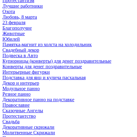
Протестантизм
Лучшие работники
Охота
Любовь, 8 марта
23 февраля
Благополучие
Животные
Юбилей
Памятка-магнит из холста на холодильник
Свадебный декор
Подвеска в Авто
Купюрницы (конверты) для денег поздравительные
Конверты для денег поздравительные
Интерьерные фигурки
Подставка для яиц и кулича пасхальная
Декор и интерьер
Модульное панно
Резное панно
Декоративное панно на подставке
Православие
Сказочные Ангелы
Протестантство
Свадьба
Декоративные скрижали
Молитвенные Скрижали