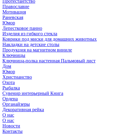
Протестантство
Православие
Мотивация
Раневская
Юмор
Лепестковое панно
Изделия из гибкого стекла
Коврики под миски для домашних животных
Накладки на детские столы
Продукция на магнитном виниле
Ключницы
Ключница-полка настенная Пальмовый лист
Дом
Юмор
Христианство
Охота
Рыбалка
Сувенир интерьерный Книга
Ордена
Органайзеры
Декоративная рейка
О нас
О нас
Новости
Контакты