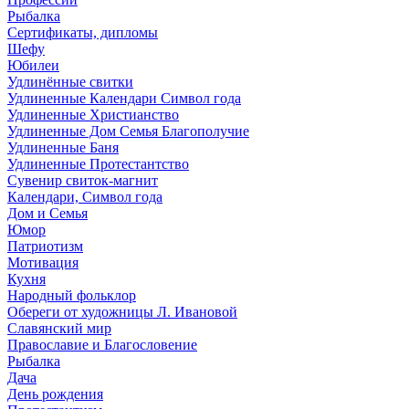
Рыбалка
Сертификаты, дипломы
Шефу
Юбилеи
Удлинённые свитки
Удлиненные Календари Символ года
Удлиненные Христианство
Удлиненные Дом Семья Благополучие
Удлиненные Баня
Удлиненные Протестантство
Сувенир свиток-магнит
Календари, Символ года
Дом и Семья
Юмор
Патриотизм
Мотивация
Кухня
Народный фольклор
Обереги от художницы Л. Ивановой
Славянский мир
Православие и Благословение
Рыбалка
Дача
День рождения