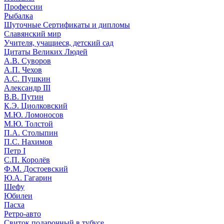
Профессии
Рыбалка
Шуточные Сертификаты и дипломы
Славянский мир
Учителя, учащиеся, детский сад
Цитаты Великих Людей
А.В. Суворов
А.П. Чехов
А.С. Пушкин
Александр III
В.В. Путин
К.Э. Циолковский
М.Ю. Ломоносов
М.Ю. Толстой
П.А. Столыпин
П.С. Нахимов
Петр I
С.П. Королёв
Ф.М. Достоевский
Ю.А. Гагарин
Шефу
Юбилеи
Пасха
Ретро-авто
Свиток подарочный в тубусе