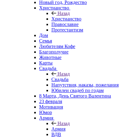
Новый год, Рождество
Христианство
Назад
Христианство
Православие
Протестантизм
Дом
Семья
Любителям Кофе
Благополучие
Животные
Карты
Свадьба
Назад
Свадьба
Напутствия, наказы, пожелания
Юбилеи свадеб по годам
8 Марта, День Святого Валентина
23 февраля
Мотивация
Юмор
Армия
Назад
Армия
ВДВ