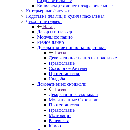
поздравительные
Конверты для денег поздравительные
Интерьерные фигурки
Подставка для яиц и кулича пасхальная
Декор и интерьер
Назад
Декор и интерьер
Модульное панно
Резное панно
Декоративное панно на подставке
Назад
Декоративное панно на подставке
Православие
Сказочные Ангелы
Протестантство
Свадьба
Декоративные скрижали
Назад
Декоративные скрижали
Молитвенные Скрижали
Протестантство
Православие
Мотивация
Раневская
Юмор