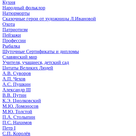
Кухня
Народный фольклор
Натюрморты
Сказочные герои от художницы Л.Ивановой
Охота
Патриотизм
Пейзажи
Профессии
Рыбалка
Шуточные Сертификаты и дипломы
Славянский мир
Учителя, учащиеся, детский сад
Цитаты Великих Людей
А.В. Суворов
А.П. Чехов
А.С. Пушкин
Александр III
В.В. Путин
К.Э. Циолковский
М.Ю. Ломоносов
М.Ю. Толстой
П.А. Столыпин
П.С. Нахимов
Петр I
С.П. Королёв