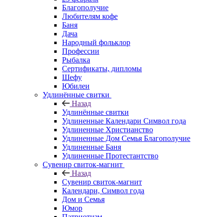
Благополучие
Любителям кофе
Баня
Дача
Народный фольклор
Профессии
Рыбалка
Сертификаты, дипломы
Шефу
Юбилеи
Удлинённые свитки
Назад
Удлинённые свитки
Удлиненные Календари Символ года
Удлиненные Христианство
Удлиненные Дом Семья Благополучие
Удлиненные Баня
Удлиненные Протестантство
Сувенир свиток-магнит
Назад
Сувенир свиток-магнит
Календари, Символ года
Дом и Семья
Юмор
Патриотизм