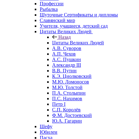
Профессии
Рыбалка
Шуточные Сертификаты и дипломы
Славянский мир
Учителя, учащиеся, детский сад
Цитаты Великих Людей
Назад
Цитаты Великих Людей
А.В. Суворов
А.П. Чехов
А.С. Пушкин
Александр III
В.В. Путин
К.Э. Циолковский
М.Ю. Ломоносов
М.Ю. Толстой
П.А. Столыпин
П.С. Нахимов
Петр I
С.П. Королёв
Ф.М. Достоевский
Ю.А. Гагарин
Шефу
Юбилеи
Пасха