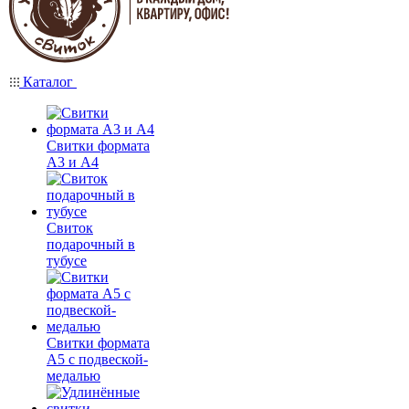
Каталог
Свитки формата
А3 и А4
Свиток
подарочный в
тубусе
Свитки формата
А5 с подвеской-
медалью