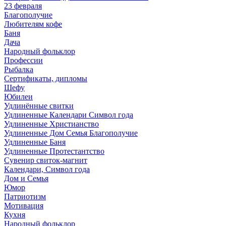
23 февраля
Благополучие
Любителям кофе
Баня
Дача
Народный фольклор
Профессии
Рыбалка
Сертификаты, дипломы
Шефу
Юбилеи
Удлинённые свитки
Удлиненные Календари Символ года
Удлиненные Христианство
Удлиненные Дом Семья Благополучие
Удлиненные Баня
Удлиненные Протестантство
Сувенир свиток-магнит
Календари, Символ года
Дом и Семья
Юмор
Патриотизм
Мотивация
Кухня
Народный фольклор