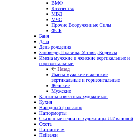
ВМФ
Казачество
МВД
МЧС
Прочие Вооруженные Силы
ФСБ
Баня
Дача
День рождения
Заповеди, Правила, Уставы, Кодексы
Имена мужские и женские вертикальные и
горизонтальные
Назад
Имена мужские и женские
вертикальные и горизонтальные
Женские
Мужские
Картины известных художников
Кухня
Народный фольклор
Натюрморты
Сказочные герои от художницы Л.Ивановой
Охота
Патриотизм
Пейзажи