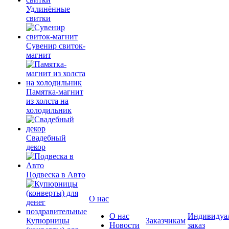
Удлинённые
свитки
Сувенир свиток-
магнит
Памятка-магнит
из холста на
холодильник
Свадебный
декор
Подвеска в Авто
О нас
О нас
Индивидуа
Купюрницы
Заказчикам
Новости
заказ