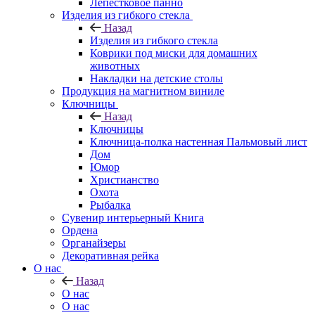
Лепестковое панно
Изделия из гибкого стекла
Назад
Изделия из гибкого стекла
Коврики под миски для домашних
животных
Накладки на детские столы
Продукция на магнитном виниле
Ключницы
Назад
Ключницы
Ключница-полка настенная Пальмовый лист
Дом
Юмор
Христианство
Охота
Рыбалка
Сувенир интерьерный Книга
Ордена
Органайзеры
Декоративная рейка
О нас
Назад
О нас
О нас