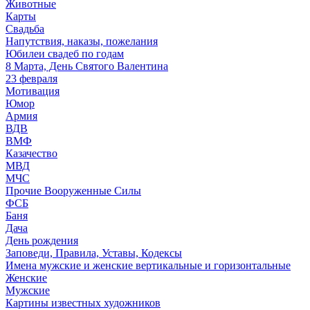
Животные
Карты
Свадьба
Напутствия, наказы, пожелания
Юбилеи свадеб по годам
8 Марта, День Святого Валентина
23 февраля
Мотивация
Юмор
Армия
ВДВ
ВМФ
Казачество
МВД
МЧС
Прочие Вооруженные Силы
ФСБ
Баня
Дача
День рождения
Заповеди, Правила, Уставы, Кодексы
Имена мужские и женские вертикальные и горизонтальные
Женские
Мужские
Картины известных художников