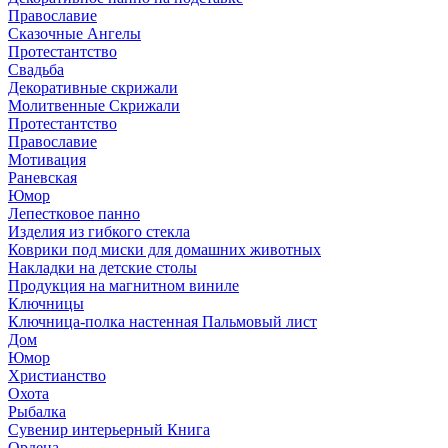
Православие
Сказочные Ангелы
Протестантство
Свадьба
Декоративные скрижали
Молитвенные Скрижали
Протестантство
Православие
Мотивация
Раневская
Юмор
Лепестковое панно
Изделия из гибкого стекла
Коврики под миски для домашних животных
Накладки на детские столы
Продукция на магнитном виниле
Ключницы
Ключница-полка настенная Пальмовый лист
Дом
Юмор
Христианство
Охота
Рыбалка
Сувенир интерьерный Книга
Ордена