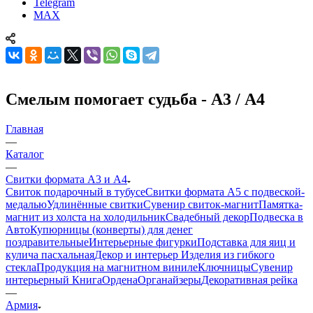
Telegram
MAX
Смелым помогает судьба - А3 / А4
Главная
—
Каталог
—
Свитки формата А3 и А4
Свиток подарочный в тубусе
Свитки формата А5 с подвеской-
медалью
Удлинённые свитки
Сувенир свиток-магнит
Памятка-
магнит из холста на холодильник
Свадебный декор
Подвеска в
Авто
Купюрницы (конверты) для денег
поздравительные
Интерьерные фигурки
Подставка для яиц и
кулича пасхальная
Декор и интерьер
Изделия из гибкого
стекла
Продукция на магнитном виниле
Ключницы
Сувенир
интерьерный Книга
Ордена
Органайзеры
Декоративная рейка
—
Армия