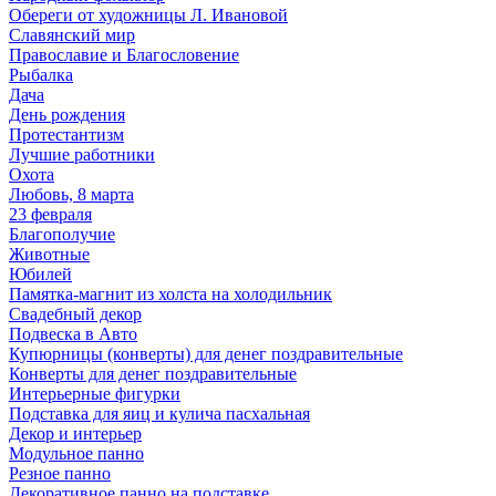
Обереги от художницы Л. Ивановой
Славянский мир
Православие и Благословение
Рыбалка
Дача
День рождения
Протестантизм
Лучшие работники
Охота
Любовь, 8 марта
23 февраля
Благополучие
Животные
Юбилей
Памятка-магнит из холста на холодильник
Свадебный декор
Подвеска в Авто
Купюрницы (конверты) для денег поздравительные
Конверты для денег поздравительные
Интерьерные фигурки
Подставка для яиц и кулича пасхальная
Декор и интерьер
Модульное панно
Резное панно
Декоративное панно на подставке