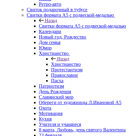
Ретро-авто
Свиток подарочный в тубусе
Свитки формата А5 с подвеской-медалью
Назад
Свитки формата А5 с подвеской-медалью
Календари
Новый год, Рождество
Дом семья
Юмор
Христианство
Назад
Христианство
Протестантизм
Православие
Пасха
Патриотизм
День Рождения
Славянский мир
Обереги от художницы Л.Ивановой А5
Охота
Мотивация
Кухня
Учителя и учащиеся
8 марта, Любовь, день святого Валентина
23 февраля