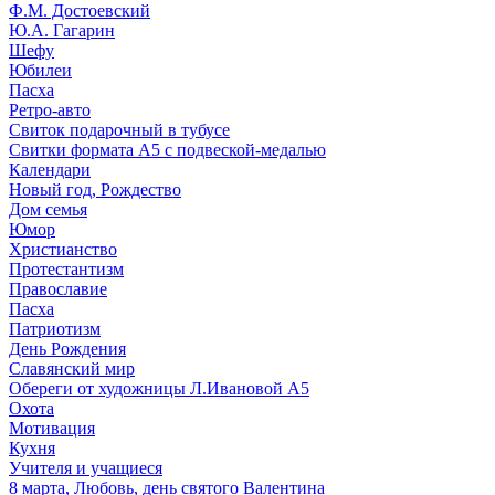
Ф.М. Достоевский
Ю.А. Гагарин
Шефу
Юбилеи
Пасха
Ретро-авто
Свиток подарочный в тубусе
Свитки формата А5 с подвеской-медалью
Календари
Новый год, Рождество
Дом семья
Юмор
Христианство
Протестантизм
Православие
Пасха
Патриотизм
День Рождения
Славянский мир
Обереги от художницы Л.Ивановой А5
Охота
Мотивация
Кухня
Учителя и учащиеся
8 марта, Любовь, день святого Валентина