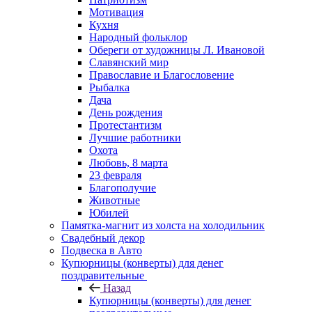
Мотивация
Кухня
Народный фольклор
Обереги от художницы Л. Ивановой
Славянский мир
Православие и Благословение
Рыбалка
Дача
День рождения
Протестантизм
Лучшие работники
Охота
Любовь, 8 марта
23 февраля
Благополучие
Животные
Юбилей
Памятка-магнит из холста на холодильник
Свадебный декор
Подвеска в Авто
Купюрницы (конверты) для денег
поздравительные
Назад
Купюрницы (конверты) для денег