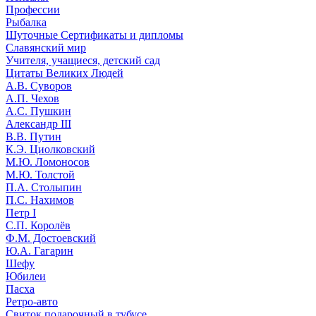
Профессии
Рыбалка
Шуточные Сертификаты и дипломы
Славянский мир
Учителя, учащиеся, детский сад
Цитаты Великих Людей
А.В. Суворов
А.П. Чехов
А.С. Пушкин
Александр III
В.В. Путин
К.Э. Циолковский
М.Ю. Ломоносов
М.Ю. Толстой
П.А. Столыпин
П.С. Нахимов
Петр I
С.П. Королёв
Ф.М. Достоевский
Ю.А. Гагарин
Шефу
Юбилеи
Пасха
Ретро-авто
Свиток подарочный в тубусе