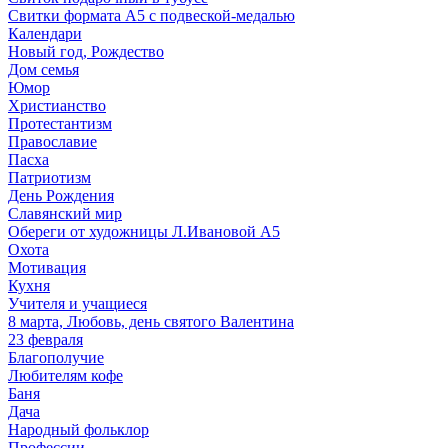
Свитки формата А5 с подвеской-медалью
Календари
Новый год, Рождество
Дом семья
Юмор
Христианство
Протестантизм
Православие
Пасха
Патриотизм
День Рождения
Славянский мир
Обереги от художницы Л.Ивановой А5
Охота
Мотивация
Кухня
Учителя и учащиеся
8 марта, Любовь, день святого Валентина
23 февраля
Благополучие
Любителям кофе
Баня
Дача
Народный фольклор
Профессии