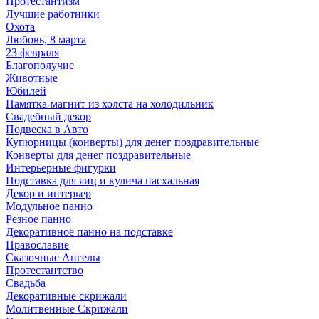
Протестантизм
Лучшие работники
Охота
Любовь, 8 марта
23 февраля
Благополучие
Животные
Юбилей
Памятка-магнит из холста на холодильник
Свадебный декор
Подвеска в Авто
Купюрницы (конверты) для денег поздравительные
Конверты для денег поздравительные
Интерьерные фигурки
Подставка для яиц и кулича пасхальная
Декор и интерьер
Модульное панно
Резное панно
Декоративное панно на подставке
Православие
Сказочные Ангелы
Протестантство
Свадьба
Декоративные скрижали
Молитвенные Скрижали