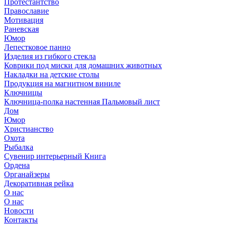
Протестантство
Православие
Мотивация
Раневская
Юмор
Лепестковое панно
Изделия из гибкого стекла
Коврики под миски для домашних животных
Накладки на детские столы
Продукция на магнитном виниле
Ключницы
Ключница-полка настенная Пальмовый лист
Дом
Юмор
Христианство
Охота
Рыбалка
Сувенир интерьерный Книга
Ордена
Органайзеры
Декоративная рейка
О нас
О нас
Новости
Контакты