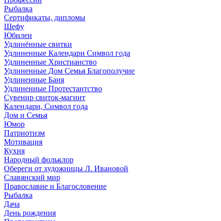
Рыбалка
Сертификаты, дипломы
Шефу
Юбилеи
Удлинённые свитки
Удлиненные Календари Символ года
Удлиненные Христианство
Удлиненные Дом Семья Благополучие
Удлиненные Баня
Удлиненные Протестантство
Сувенир свиток-магнит
Календари, Символ года
Дом и Семья
Юмор
Патриотизм
Мотивация
Кухня
Народный фольклор
Обереги от художницы Л. Ивановой
Славянский мир
Православие и Благословение
Рыбалка
Дача
День рождения