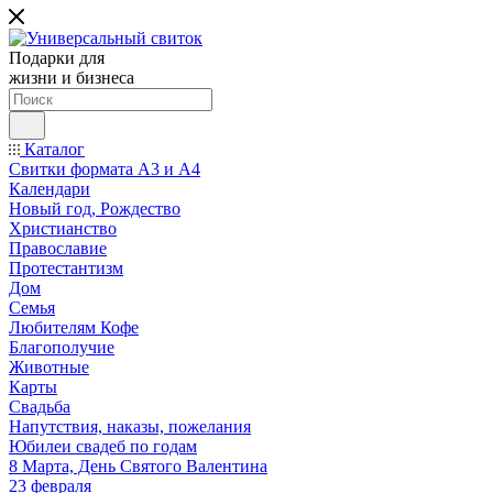
Подарки для
жизни и бизнеса
Каталог
Свитки формата А3 и А4
Календари
Новый год, Рождество
Христианство
Православие
Протестантизм
Дом
Семья
Любителям Кофе
Благополучие
Животные
Карты
Свадьба
Напутствия, наказы, пожелания
Юбилеи свадеб по годам
8 Марта, День Святого Валентина
23 февраля