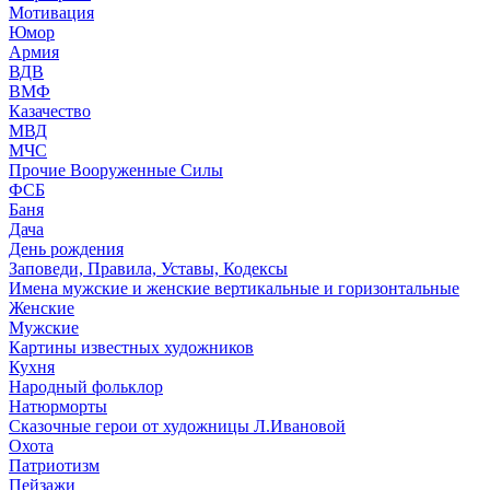
Мотивация
Юмор
Армия
ВДВ
ВМФ
Казачество
МВД
МЧС
Прочие Вооруженные Силы
ФСБ
Баня
Дача
День рождения
Заповеди, Правила, Уставы, Кодексы
Имена мужские и женские вертикальные и горизонтальные
Женские
Мужские
Картины известных художников
Кухня
Народный фольклор
Натюрморты
Сказочные герои от художницы Л.Ивановой
Охота
Патриотизм
Пейзажи