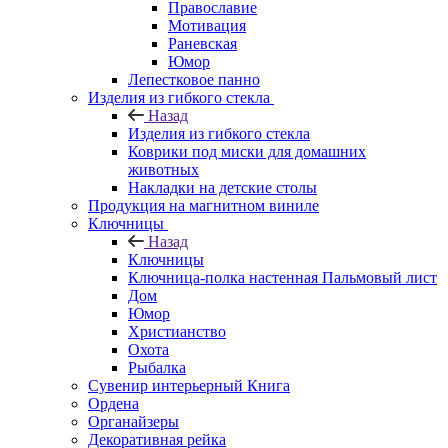
Православие
Мотивация
Раневская
Юмор
Лепестковое панно
Изделия из гибкого стекла
Назад
Изделия из гибкого стекла
Коврики под миски для домашних
животных
Накладки на детские столы
Продукция на магнитном виниле
Ключницы
Назад
Ключницы
Ключница-полка настенная Пальмовый лист
Дом
Юмор
Христианство
Охота
Рыбалка
Сувенир интерьерный Книга
Ордена
Органайзеры
Декоративная рейка