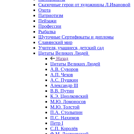
Сказочные герои от художницы Л.Ивановой
Охота
Патриотизм
Пейзажи
Профессии
Рыбалка
Шуточные Сертификаты и дипломы
Славянский мир
Учителя, учащиеся, детский сад
Цитаты Великих Людей
Назад
Цитаты Великих Людей
А.В. Суворов
А.П. Чехов
А.С. Пушкин
Александр III
В.В. Путин
К.Э. Циолковский
М.Ю. Ломоносов
М.Ю. Толстой
П.А. Столыпин
П.С. Нахимов
Петр I
С.П. Королёв
Ф.М. Достоевский