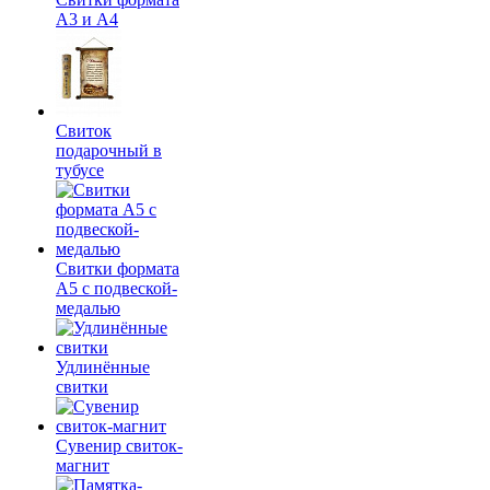
А3 и А4
Свиток
подарочный в
тубусе
Свитки формата
А5 с подвеской-
медалью
Удлинённые
свитки
Сувенир свиток-
магнит