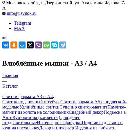
Московская обл., г. Дзержинский, ул. Академика Жукова, 7-
А
info@usvitok.ru
Telegram
MAX
Влюблённые мышки - А3 / А4
Главная
—
Каталог
—
Свитки формата А3 и А4
Свиток подарочный в тубусе
Свитки формата А5 с подвеской-
медалью
Удлинённые свитки
Сувенир свиток-магнит
Памятка-
магнит из холста на холодильник
Свадебный декор
Подвеска в
Авто
Купюрницы (конверты) для денег
поздравительные
Интерьерные фигурки
Подставка для яиц и
кулича пасхальная
Декор и интерьер
Изделия из гибкого