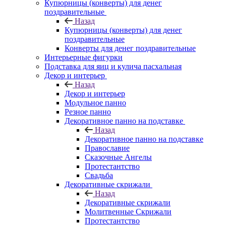
Купюрницы (конверты) для денег
поздравительные
Назад
Купюрницы (конверты) для денег
поздравительные
Конверты для денег поздравительные
Интерьерные фигурки
Подставка для яиц и кулича пасхальная
Декор и интерьер
Назад
Декор и интерьер
Модульное панно
Резное панно
Декоративное панно на подставке
Назад
Декоративное панно на подставке
Православие
Сказочные Ангелы
Протестантство
Свадьба
Декоративные скрижали
Назад
Декоративные скрижали
Молитвенные Скрижали
Протестантство