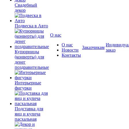
Свадебный
декор
Подвеска в Авто
О нас
О нас
Индивидуа
Заказчикам
Новости
заказ
Купюрницы
Контакты
(конверты) для
денег
поздравительные
Интерьерные
фигурки
Подставка для
яиц и кулича
пасхальная