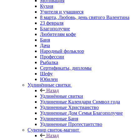
Мотивация
Кухня
Учителя и учащиеся
8 марта, Любовь, день святого Валентина
23 февраля
Благополучие
Любителям кофе
Баня
Дача
Народный фольклор
Профессии
Рыбалка
Сертификаты, дипломы
Шефу
Юбилеи
Удлинённые свитки
Назад
Удлинённые свитки
Удлиненные Календари Символ года
Удлиненные Христианство
Удлиненные Дом Семья Благополучие
Удлиненные Баня
Удлиненные Протестантство
Сувенир свиток-магнит
Назад