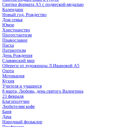
Свитки формата А5 с подвеской-медалью
Календари
Новый год, Рождество
Дом семья
Юмор
Христианство
Протестантизм
Православие
Пасха
Патриотизм
День Рождения
Славянский мир
Обереги от художницы Л.Ивановой А5
Охота
Мотивация
Кухня
Учителя и учащиеся
8 марта, Любовь, день святого Валентина
23 февраля
Благополучие
Любителям кофе
Баня
Дача
Народный фольклор
Профессии