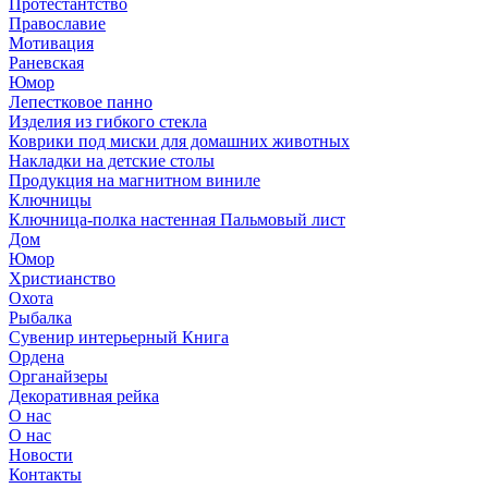
Протестантство
Православие
Мотивация
Раневская
Юмор
Лепестковое панно
Изделия из гибкого стекла
Коврики под миски для домашних животных
Накладки на детские столы
Продукция на магнитном виниле
Ключницы
Ключница-полка настенная Пальмовый лист
Дом
Юмор
Христианство
Охота
Рыбалка
Сувенир интерьерный Книга
Ордена
Органайзеры
Декоративная рейка
О нас
О нас
Новости
Контакты