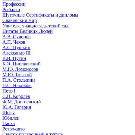
Профессии
Рыбалка
Шуточные Сертификаты и дипломы
Славянский мир
Учителя, учащиеся, детский сад
Цитаты Великих Людей
А.В. Суворов
А.П. Чехов
А.С. Пушкин
Александр III
В.В. Путин
К.Э. Циолковский
М.Ю. Ломоносов
М.Ю. Толстой
П.А. Столыпин
П.С. Нахимов
Петр I
С.П. Королёв
Ф.М. Достоевский
Ю.А. Гагарин
Шефу
Юбилеи
Пасха
Ретро-авто
Свиток подарочный в тубусе