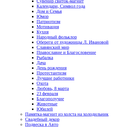
Сувенир свиток-магнит
Календари, Символ года
Дом и Семья
Юмор
Патриотизм
Мотивация
Кухня
Народный фольклор
Обереги от художницы Л. Ивановой
Славянский мир
Православие и Благословение
Рыбалка
Дача
День рождения
Протестантизм
Лучшие работники
Охота
Любовь, 8 марта
23 февраля
Благополучие
Животные
Юбилей
Памятка-магнит из холста на холодильник
Свадебный декор
Подвеска в Авто