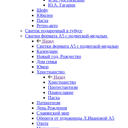
Ю.А. Гагарин
Шефу
Юбилеи
Пасха
Ретро-авто
Свиток подарочный в тубусе
Свитки формата А5 с подвеской-медалью
Назад
Свитки формата А5 с подвеской-медалью
Календари
Новый год, Рождество
Дом семья
Юмор
Христианство
Назад
Христианство
Протестантизм
Православие
Пасха
Патриотизм
День Рождения
Славянский мир
Обереги от художницы Л.Ивановой А5
Охота