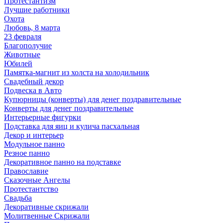
Протестантизм
Лучшие работники
Охота
Любовь, 8 марта
23 февраля
Благополучие
Животные
Юбилей
Памятка-магнит из холста на холодильник
Свадебный декор
Подвеска в Авто
Купюрницы (конверты) для денег поздравительные
Конверты для денег поздравительные
Интерьерные фигурки
Подставка для яиц и кулича пасхальная
Декор и интерьер
Модульное панно
Резное панно
Декоративное панно на подставке
Православие
Сказочные Ангелы
Протестантство
Свадьба
Декоративные скрижали
Молитвенные Скрижали