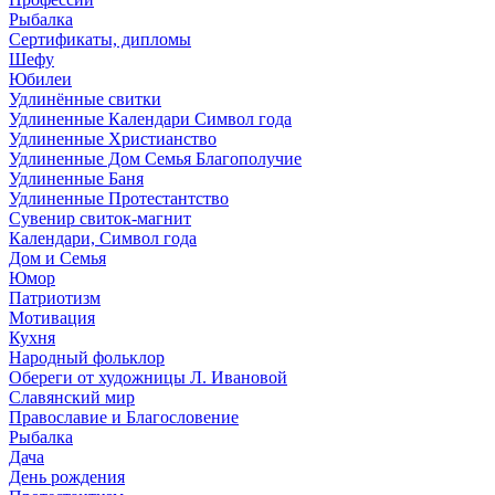
Рыбалка
Сертификаты, дипломы
Шефу
Юбилеи
Удлинённые свитки
Удлиненные Календари Символ года
Удлиненные Христианство
Удлиненные Дом Семья Благополучие
Удлиненные Баня
Удлиненные Протестантство
Сувенир свиток-магнит
Календари, Символ года
Дом и Семья
Юмор
Патриотизм
Мотивация
Кухня
Народный фольклор
Обереги от художницы Л. Ивановой
Славянский мир
Православие и Благословение
Рыбалка
Дача
День рождения