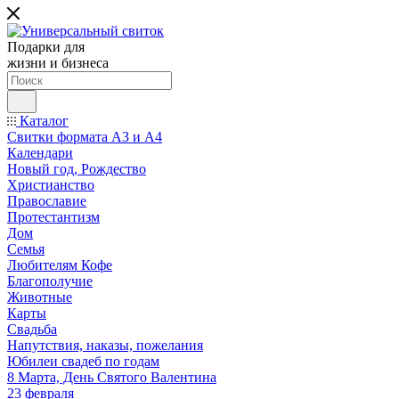
Подарки для
жизни и бизнеса
Каталог
Свитки формата А3 и А4
Календари
Новый год, Рождество
Христианство
Православие
Протестантизм
Дом
Семья
Любителям Кофе
Благополучие
Животные
Карты
Свадьба
Напутствия, наказы, пожелания
Юбилеи свадеб по годам
8 Марта, День Святого Валентина
23 февраля