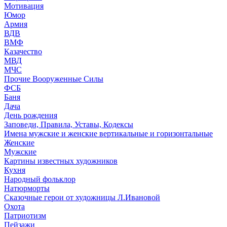
Мотивация
Юмор
Армия
ВДВ
ВМФ
Казачество
МВД
МЧС
Прочие Вооруженные Силы
ФСБ
Баня
Дача
День рождения
Заповеди, Правила, Уставы, Кодексы
Имена мужские и женские вертикальные и горизонтальные
Женские
Мужские
Картины известных художников
Кухня
Народный фольклор
Натюрморты
Сказочные герои от художницы Л.Ивановой
Охота
Патриотизм
Пейзажи