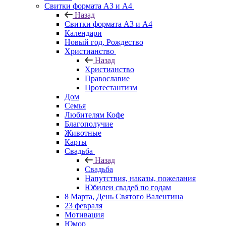
Свитки формата А3 и А4
Назад
Свитки формата А3 и А4
Календари
Новый год, Рождество
Христианство
Назад
Христианство
Православие
Протестантизм
Дом
Семья
Любителям Кофе
Благополучие
Животные
Карты
Свадьба
Назад
Свадьба
Напутствия, наказы, пожелания
Юбилеи свадеб по годам
8 Марта, День Святого Валентина
23 февраля
Мотивация
Юмор