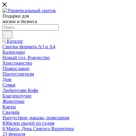
Подарки для
жизни и бизнеса
Каталог
Свитки формата А3 и А4
Календари
Новый год, Рождество
Христианство
Православие
Протестантизм
Дом
Семья
Любителям Кофе
Благополучие
Животные
Карты
Свадьба
Напутствия, наказы, пожелания
Юбилеи свадеб по годам
8 Марта, День Святого Валентина
23 февраля