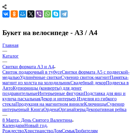
Букет на велосипеде - А3 / А4
Главная
—
Каталог
—
Свитки формата А3 и А4
Свиток подарочный в тубусе
Свитки формата А5 с подвеской-
медалью
Удлинённые свитки
Сувенир свиток-магнит
Памятка-
магнит из холста на холодильник
Свадебный декор
Подвеска в
Авто
Купюрницы (конверты) для денег
поздравительные
Интерьерные фигурки
Подставка для яиц и
кулича пасхальная
Декор и интерьер
Изделия из гибкого
стекла
Продукция на магнитном виниле
Ключницы
Сувенир
интерьерный Книга
Ордена
Органайзеры
Декоративная рейка
—
8 Марта, День Святого Валентина
Календари
Новый год,
Рождество
Христианство
Дом
Семья
Любителям