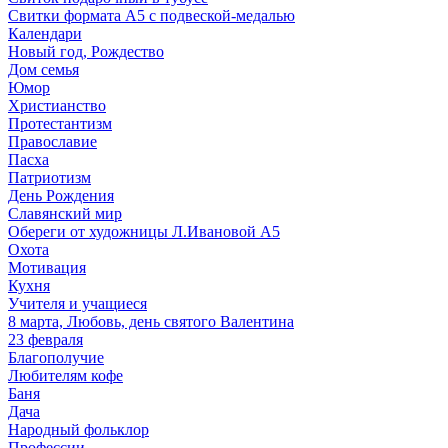
Свитки формата А5 с подвеской-медалью
Календари
Новый год, Рождество
Дом семья
Юмор
Христианство
Протестантизм
Православие
Пасха
Патриотизм
День Рождения
Славянский мир
Обереги от художницы Л.Ивановой А5
Охота
Мотивация
Кухня
Учителя и учащиеся
8 марта, Любовь, день святого Валентина
23 февраля
Благополучие
Любителям кофе
Баня
Дача
Народный фольклор
Профессии