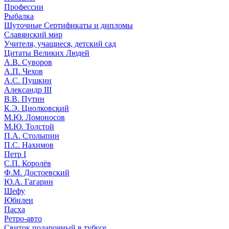
Профессии
Рыбалка
Шуточные Сертификаты и дипломы
Славянский мир
Учителя, учащиеся, детский сад
Цитаты Великих Людей
А.В. Суворов
А.П. Чехов
А.С. Пушкин
Александр III
В.В. Путин
К.Э. Циолковский
М.Ю. Ломоносов
М.Ю. Толстой
П.А. Столыпин
П.С. Нахимов
Петр I
С.П. Королёв
Ф.М. Достоевский
Ю.А. Гагарин
Шефу
Юбилеи
Пасха
Ретро-авто
Свиток подарочный в тубусе