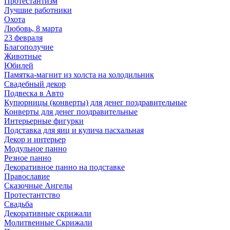
Протестантизм
Лучшие работники
Охота
Любовь, 8 марта
23 февраля
Благополучие
Животные
Юбилей
Памятка-магнит из холста на холодильник
Свадебный декор
Подвеска в Авто
Купюрницы (конверты) для денег поздравительные
Конверты для денег поздравительные
Интерьерные фигурки
Подставка для яиц и кулича пасхальная
Декор и интерьер
Модульное панно
Резное панно
Декоративное панно на подставке
Православие
Сказочные Ангелы
Протестантство
Свадьба
Декоративные скрижали
Молитвенные Скрижали