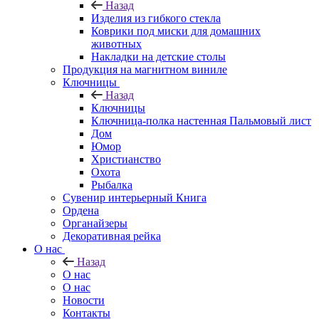
Назад
Изделия из гибкого стекла
Коврики под миски для домашних
животных
Накладки на детские столы
Продукция на магнитном виниле
Ключницы
Назад
Ключницы
Ключница-полка настенная Пальмовый лист
Дом
Юмор
Христианство
Охота
Рыбалка
Сувенир интерьерный Книга
Ордена
Органайзеры
Декоративная рейка
О нас
Назад
О нас
О нас
Новости
Контакты