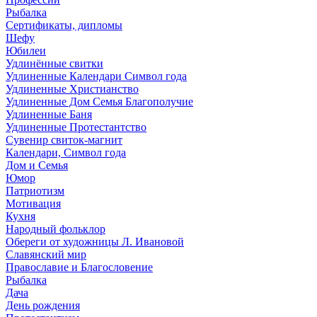
Рыбалка
Сертификаты, дипломы
Шефу
Юбилеи
Удлинённые свитки
Удлиненные Календари Символ года
Удлиненные Христианство
Удлиненные Дом Семья Благополучие
Удлиненные Баня
Удлиненные Протестантство
Сувенир свиток-магнит
Календари, Символ года
Дом и Семья
Юмор
Патриотизм
Мотивация
Кухня
Народный фольклор
Обереги от художницы Л. Ивановой
Славянский мир
Православие и Благословение
Рыбалка
Дача
День рождения