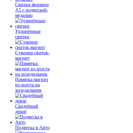
Свитки формата
А5 с подвеской-
медалью
Удлинённые
свитки
Сувенир свиток-
магнит
Памятка-магнит
из холста на
холодильник
Свадебный
декор
Подвеска в Авто