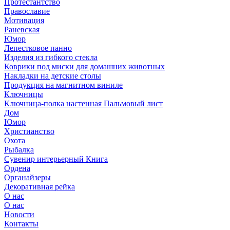
Протестантство
Православие
Мотивация
Раневская
Юмор
Лепестковое панно
Изделия из гибкого стекла
Коврики под миски для домашних животных
Накладки на детские столы
Продукция на магнитном виниле
Ключницы
Ключница-полка настенная Пальмовый лист
Дом
Юмор
Христианство
Охота
Рыбалка
Сувенир интерьерный Книга
Ордена
Органайзеры
Декоративная рейка
О нас
О нас
Новости
Контакты