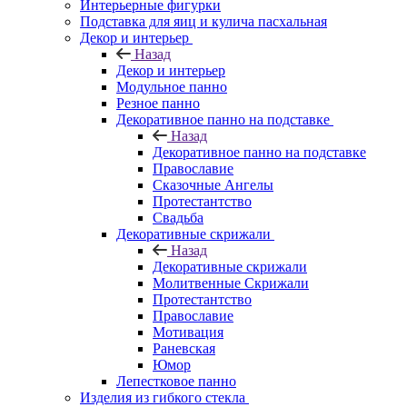
Интерьерные фигурки
Подставка для яиц и кулича пасхальная
Декор и интерьер
Назад
Декор и интерьер
Модульное панно
Резное панно
Декоративное панно на подставке
Назад
Декоративное панно на подставке
Православие
Сказочные Ангелы
Протестантство
Свадьба
Декоративные скрижали
Назад
Декоративные скрижали
Молитвенные Скрижали
Протестантство
Православие
Мотивация
Раневская
Юмор
Лепестковое панно
Изделия из гибкого стекла