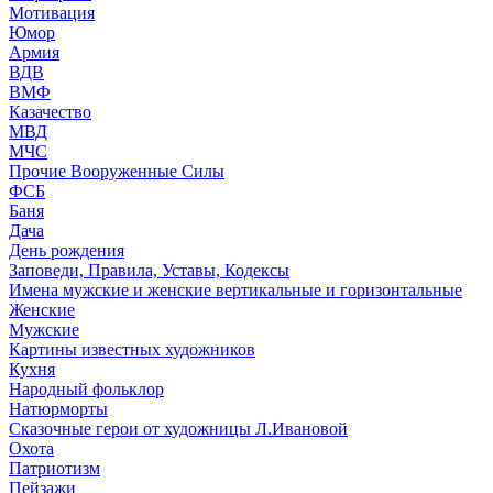
Мотивация
Юмор
Армия
ВДВ
ВМФ
Казачество
МВД
МЧС
Прочие Вооруженные Силы
ФСБ
Баня
Дача
День рождения
Заповеди, Правила, Уставы, Кодексы
Имена мужские и женские вертикальные и горизонтальные
Женские
Мужские
Картины известных художников
Кухня
Народный фольклор
Натюрморты
Сказочные герои от художницы Л.Ивановой
Охота
Патриотизм
Пейзажи