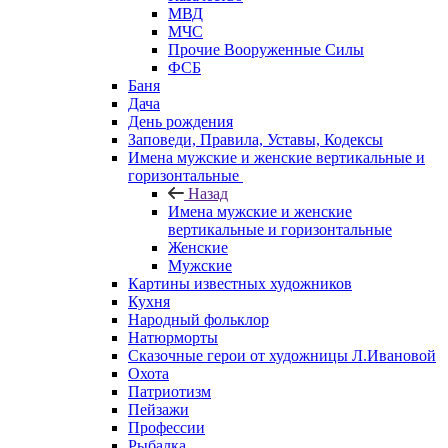
МВД
МЧС
Прочие Вооруженные Силы
ФСБ
Баня
Дача
День рождения
Заповеди, Правила, Уставы, Кодексы
Имена мужские и женские вертикальные и
горизонтальные
Назад
Имена мужские и женские
вертикальные и горизонтальные
Женские
Мужские
Картины известных художников
Кухня
Народный фольклор
Натюрморты
Сказочные герои от художницы Л.Ивановой
Охота
Патриотизм
Пейзажи
Профессии
Рыбалка