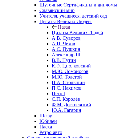
Шуточные Сертификаты и дипломы
Славянский мир
Учителя, учащиеся, детский сад
Цитаты Великих Людей
Назад
Цитаты Великих Людей
А.В. Суворов
А.П. Чехов
А.С. Пушкин
Александр III
В.В. Путин
К.Э. Циолковский
М.Ю. Ломоносов
М.Ю. Толстой
П.А. Столыпин
П.С. Нахимов
Петр I
С.П. Королёв
Ф.М. Достоевский
Ю.А. Гагарин
Шефу
Юбилеи
Пасха
Ретро-авто
Свиток подарочный в тубусе