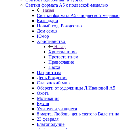
Свитки формата А5 с подвеской-медалью
Назад
Свитки формата А5 с подвеской-медалью
Календари
Новый год, Рождество
Дом семья
Юмор
Христианство
Назад
Христианство
Протестантизм
Православие
Пасха
Патриотизм
День Рождения
Славянский мир
Обереги от художницы Л.Ивановой А5
Охота
Мотивация
Кухня
Учителя и учащиеся
8 марта, Любовь, день святого Валентина
23 февраля
Благополучие