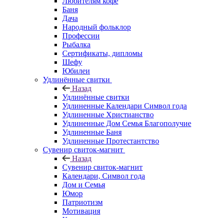
Любителям кофе
Баня
Дача
Народный фольклор
Профессии
Рыбалка
Сертификаты, дипломы
Шефу
Юбилеи
Удлинённые свитки
Назад
Удлинённые свитки
Удлиненные Календари Символ года
Удлиненные Христианство
Удлиненные Дом Семья Благополучие
Удлиненные Баня
Удлиненные Протестантство
Сувенир свиток-магнит
Назад
Сувенир свиток-магнит
Календари, Символ года
Дом и Семья
Юмор
Патриотизм
Мотивация