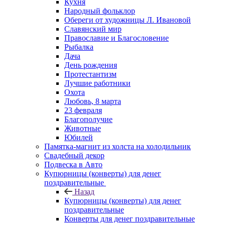
Кухня
Народный фольклор
Обереги от художницы Л. Ивановой
Славянский мир
Православие и Благословение
Рыбалка
Дача
День рождения
Протестантизм
Лучшие работники
Охота
Любовь, 8 марта
23 февраля
Благополучие
Животные
Юбилей
Памятка-магнит из холста на холодильник
Свадебный декор
Подвеска в Авто
Купюрницы (конверты) для денег
поздравительные
Назад
Купюрницы (конверты) для денег
поздравительные
Конверты для денег поздравительные