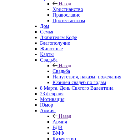
Назад
Христианство
Православие
Протестантизм
Дом
Семья
Любителям Кофе
Благополучие
Животные
Карты
Свадьба
Назад
Свадьба
Напутствия, наказы, пожелания
Юбилеи свадеб по годам
8 Марта, День Святого Валентина
23 февраля
Мотивация
Юмор
Армия
Назад
Армия
ВДВ
ВМФ
Казачество