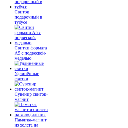
Свиток
подарочный в
тубусе
Свитки формата
А5 с подвеской-
медалью
Удлинённые
свитки
Сувенир свиток-
магнит
Памятка-магнит
из холста на