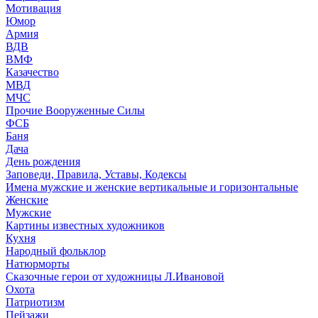
Мотивация
Юмор
Армия
ВДВ
ВМФ
Казачество
МВД
МЧС
Прочие Вооруженные Силы
ФСБ
Баня
Дача
День рождения
Заповеди, Правила, Уставы, Кодексы
Имена мужские и женские вертикальные и горизонтальные
Женские
Мужские
Картины известных художников
Кухня
Народный фольклор
Натюрморты
Сказочные герои от художницы Л.Ивановой
Охота
Патриотизм
Пейзажи