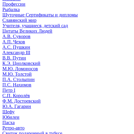
Профессии
Рыбалка
Шуточные Сертификаты и дипломы
Славянский мир
Учителя, учащиеся, детский сад
Цитаты Великих Людей
А.В. Суворов
А.П. Чехов
А.С. Пушкин
Александр III
В.В. Путин
К.Э. Циолковский
М.Ю. Ломоносов
М.Ю. Толстой
П.А. Столыпин
П.С. Нахимов
Петр I
С.П. Королёв
Ф.М. Достоевский
Ю.А. Гагарин
Шефу
Юбилеи
Пасха
Ретро-авто
Свиток подарочный в тубусе