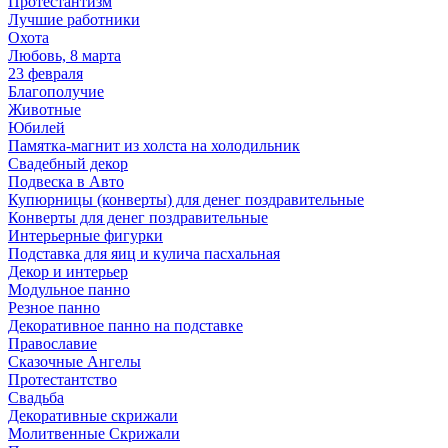
Протестантизм
Лучшие работники
Охота
Любовь, 8 марта
23 февраля
Благополучие
Животные
Юбилей
Памятка-магнит из холста на холодильник
Свадебный декор
Подвеска в Авто
Купюрницы (конверты) для денег поздравительные
Конверты для денег поздравительные
Интерьерные фигурки
Подставка для яиц и кулича пасхальная
Декор и интерьер
Модульное панно
Резное панно
Декоративное панно на подставке
Православие
Сказочные Ангелы
Протестантство
Свадьба
Декоративные скрижали
Молитвенные Скрижали