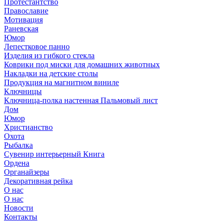
Протестантство
Православие
Мотивация
Раневская
Юмор
Лепестковое панно
Изделия из гибкого стекла
Коврики под миски для домашних животных
Накладки на детские столы
Продукция на магнитном виниле
Ключницы
Ключница-полка настенная Пальмовый лист
Дом
Юмор
Христианство
Охота
Рыбалка
Сувенир интерьерный Книга
Ордена
Органайзеры
Декоративная рейка
О нас
О нас
Новости
Контакты