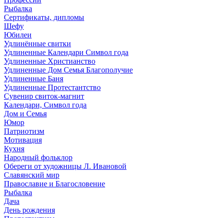
Рыбалка
Сертификаты, дипломы
Шефу
Юбилеи
Удлинённые свитки
Удлиненные Календари Символ года
Удлиненные Христианство
Удлиненные Дом Семья Благополучие
Удлиненные Баня
Удлиненные Протестантство
Сувенир свиток-магнит
Календари, Символ года
Дом и Семья
Юмор
Патриотизм
Мотивация
Кухня
Народный фольклор
Обереги от художницы Л. Ивановой
Славянский мир
Православие и Благословение
Рыбалка
Дача
День рождения