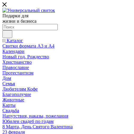
Подарки для
жизни и бизнеса
Каталог
Свитки формата А3 и А4
Календари
Новый год, Рождество
Христианство
Православие
Протестантизм
Дом
Семья
Любителям Кофе
Благополучие
Животные
Карты
Свадьба
Напутствия, наказы, пожелания
Юбилеи свадеб по годам
8 Марта, День Святого Валентина
23 февраля