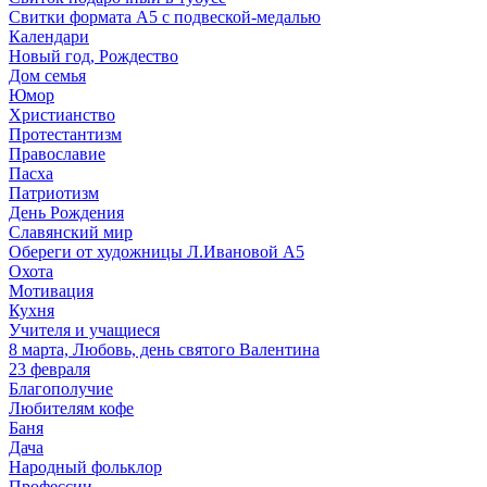
Свитки формата А5 с подвеской-медалью
Календари
Новый год, Рождество
Дом семья
Юмор
Христианство
Протестантизм
Православие
Пасха
Патриотизм
День Рождения
Славянский мир
Обереги от художницы Л.Ивановой А5
Охота
Мотивация
Кухня
Учителя и учащиеся
8 марта, Любовь, день святого Валентина
23 февраля
Благополучие
Любителям кофе
Баня
Дача
Народный фольклор
Профессии