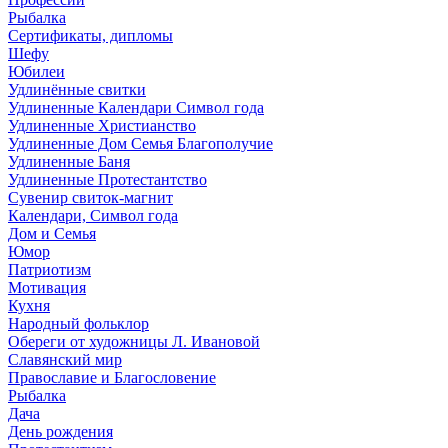
Рыбалка
Сертификаты, дипломы
Шефу
Юбилеи
Удлинённые свитки
Удлиненные Календари Символ года
Удлиненные Христианство
Удлиненные Дом Семья Благополучие
Удлиненные Баня
Удлиненные Протестантство
Сувенир свиток-магнит
Календари, Символ года
Дом и Семья
Юмор
Патриотизм
Мотивация
Кухня
Народный фольклор
Обереги от художницы Л. Ивановой
Славянский мир
Православие и Благословение
Рыбалка
Дача
День рождения