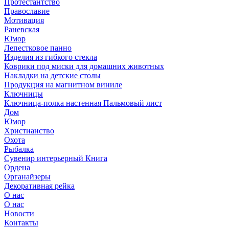
Протестантство
Православие
Мотивация
Раневская
Юмор
Лепестковое панно
Изделия из гибкого стекла
Коврики под миски для домашних животных
Накладки на детские столы
Продукция на магнитном виниле
Ключницы
Ключница-полка настенная Пальмовый лист
Дом
Юмор
Христианство
Охота
Рыбалка
Сувенир интерьерный Книга
Ордена
Органайзеры
Декоративная рейка
О нас
О нас
Новости
Контакты