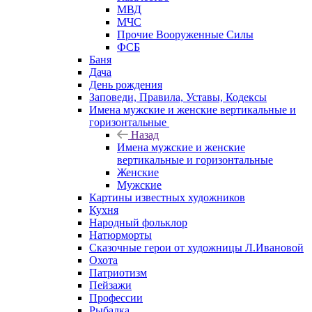
МВД
МЧС
Прочие Вооруженные Силы
ФСБ
Баня
Дача
День рождения
Заповеди, Правила, Уставы, Кодексы
Имена мужские и женские вертикальные и
горизонтальные
Назад
Имена мужские и женские
вертикальные и горизонтальные
Женские
Мужские
Картины известных художников
Кухня
Народный фольклор
Натюрморты
Сказочные герои от художницы Л.Ивановой
Охота
Патриотизм
Пейзажи
Профессии
Рыбалка