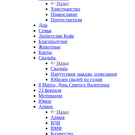
Назад
Христианство
Православие
Протестантизм
Дом
Семья
Любителям Кофе
Благополучие
Животные
Карты
Свадьба
Назад
Свадьба
Напутствия, наказы, пожелания
Юбилеи свадеб по годам
8 Марта, День Святого Валентина
23 февраля
Мотивация
Юмор
Армия
Назад
Армия
ВДВ
ВМФ
Казачество