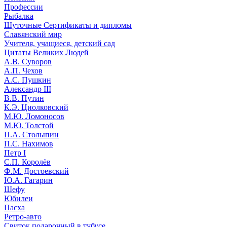
Профессии
Рыбалка
Шуточные Сертификаты и дипломы
Славянский мир
Учителя, учащиеся, детский сад
Цитаты Великих Людей
А.В. Суворов
А.П. Чехов
А.С. Пушкин
Александр III
В.В. Путин
К.Э. Циолковский
М.Ю. Ломоносов
М.Ю. Толстой
П.А. Столыпин
П.С. Нахимов
Петр I
С.П. Королёв
Ф.М. Достоевский
Ю.А. Гагарин
Шефу
Юбилеи
Пасха
Ретро-авто
Свиток подарочный в тубусе