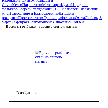
Календари, Символ года
Дом и
Семья
Юмор
Патриотизм
Мотивация
Кухня
Народный
фольклор
Обереги от художницы Л. Ивановой
Славянский
мир
Православие и Благословение
Дача
День
рождения
Протестантизм
Лучшие работники
Охота
Любовь, 8
марта
23 февраля
Благополучие
Животные
Юбилей
—
Время на рыбалке - сувенир свиток-магнит
В избранное