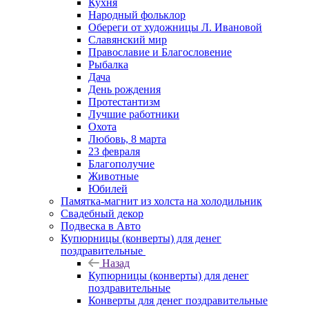
Кухня
Народный фольклор
Обереги от художницы Л. Ивановой
Славянский мир
Православие и Благословение
Рыбалка
Дача
День рождения
Протестантизм
Лучшие работники
Охота
Любовь, 8 марта
23 февраля
Благополучие
Животные
Юбилей
Памятка-магнит из холста на холодильник
Свадебный декор
Подвеска в Авто
Купюрницы (конверты) для денег
поздравительные
Назад
Купюрницы (конверты) для денег
поздравительные
Конверты для денег поздравительные