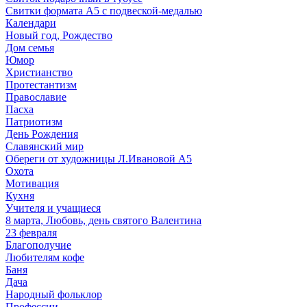
Свитки формата А5 с подвеской-медалью
Календари
Новый год, Рождество
Дом семья
Юмор
Христианство
Протестантизм
Православие
Пасха
Патриотизм
День Рождения
Славянский мир
Обереги от художницы Л.Ивановой А5
Охота
Мотивация
Кухня
Учителя и учащиеся
8 марта, Любовь, день святого Валентина
23 февраля
Благополучие
Любителям кофе
Баня
Дача
Народный фольклор
Профессии