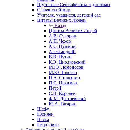
Шуточные Сертификаты и дипломы
Славянский мир
Учителя, учащиеся, детский сад
Цитаты Великих Людей
Назад
Цитаты Великих Людей
А.В. Суворов
А.П. Чехов
А.С. Пушкин
Александр III
В.В. Путин
К.Э. Циолковский
М.Ю. Ломоносов
М.Ю. Толстой
П.А. Столыпин
П.С. Нахимов
Петр I
С.П. Королёв
Ф.М. Достоевский
Ю.А. Гагарин
Шефу
Юбилеи
Пасха
Ретро-авто
Свиток подарочный в тубусе