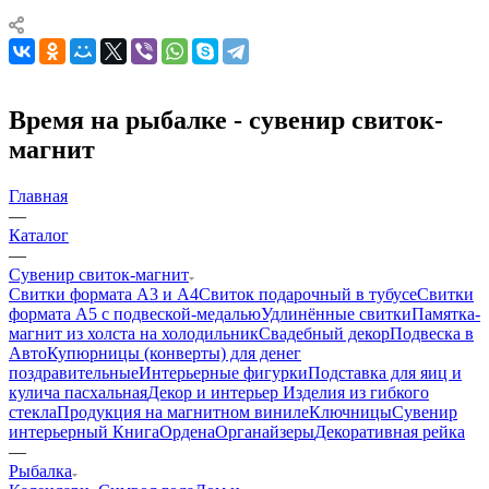
Время на рыбалке - сувенир свиток-
магнит
Главная
—
Каталог
—
Сувенир свиток-магнит
Свитки формата А3 и А4
Свиток подарочный в тубусе
Свитки
формата А5 с подвеской-медалью
Удлинённые свитки
Памятка-
магнит из холста на холодильник
Свадебный декор
Подвеска в
Авто
Купюрницы (конверты) для денег
поздравительные
Интерьерные фигурки
Подставка для яиц и
кулича пасхальная
Декор и интерьер
Изделия из гибкого
стекла
Продукция на магнитном виниле
Ключницы
Сувенир
интерьерный Книга
Ордена
Органайзеры
Декоративная рейка
—
Рыбалка