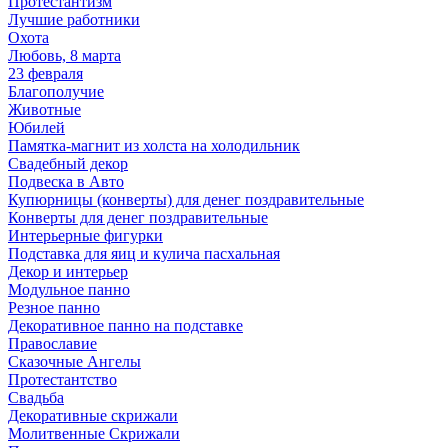
Протестантизм
Лучшие работники
Охота
Любовь, 8 марта
23 февраля
Благополучие
Животные
Юбилей
Памятка-магнит из холста на холодильник
Свадебный декор
Подвеска в Авто
Купюрницы (конверты) для денег поздравительные
Конверты для денег поздравительные
Интерьерные фигурки
Подставка для яиц и кулича пасхальная
Декор и интерьер
Модульное панно
Резное панно
Декоративное панно на подставке
Православие
Сказочные Ангелы
Протестантство
Свадьба
Декоративные скрижали
Молитвенные Скрижали