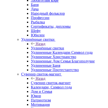
Любителям кофе
Баня
Дача
Народный фольклор
Профессии
Рыбалка
Сертификаты, дипломы
Шефу
Юбилеи
Удлинённые свитки
Назад
Удлинённые свитки
Удлиненные Календари Символ года
Удлиненные Христианство
Удлиненные Дом Семья Благополучие
Удлиненные Баня
Удлиненные Протестантство
Сувенир свиток-магнит
Назад
Сувенир свиток-магнит
Календари, Символ года
Дом и Семья
Юмор
Патриотизм
Мотивация