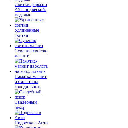
Свитки формата
А5 с подвеской-
медалью
Удлинённые
свитки
Сувенир свиток-
магнит
Памятка-магнит
из холста на
холодильник
Свадебный
декор
Подвеска в Авто