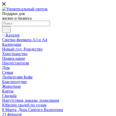
Подарки для
жизни и бизнеса
Каталог
Свитки формата А3 и А4
Календари
Новый год, Рождество
Христианство
Православие
Протестантизм
Дом
Семья
Любителям Кофе
Благополучие
Животные
Карты
Свадьба
Напутствия, наказы, пожелания
Юбилеи свадеб по годам
8 Марта, День Святого Валентина
23 февраля