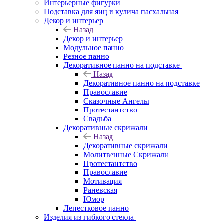
Интерьерные фигурки
Подставка для яиц и кулича пасхальная
Декор и интерьер
Назад
Декор и интерьер
Модульное панно
Резное панно
Декоративное панно на подставке
Назад
Декоративное панно на подставке
Православие
Сказочные Ангелы
Протестантство
Свадьба
Декоративные скрижали
Назад
Декоративные скрижали
Молитвенные Скрижали
Протестантство
Православие
Мотивация
Раневская
Юмор
Лепестковое панно
Изделия из гибкого стекла