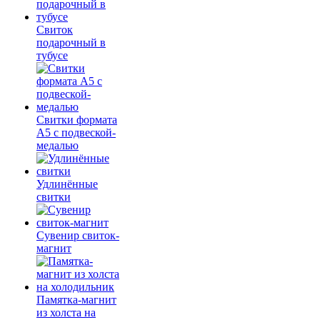
Свиток
подарочный в
тубусе
Свитки формата
А5 с подвеской-
медалью
Удлинённые
свитки
Сувенир свиток-
магнит
Памятка-магнит
из холста на