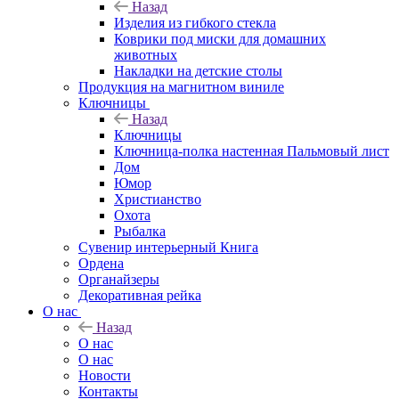
Назад
Изделия из гибкого стекла
Коврики под миски для домашних
животных
Накладки на детские столы
Продукция на магнитном виниле
Ключницы
Назад
Ключницы
Ключница-полка настенная Пальмовый лист
Дом
Юмор
Христианство
Охота
Рыбалка
Сувенир интерьерный Книга
Ордена
Органайзеры
Декоративная рейка
О нас
Назад
О нас
О нас
Новости
Контакты