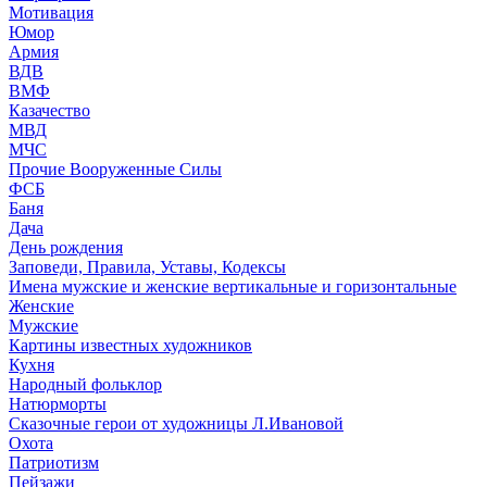
Мотивация
Юмор
Армия
ВДВ
ВМФ
Казачество
МВД
МЧС
Прочие Вооруженные Силы
ФСБ
Баня
Дача
День рождения
Заповеди, Правила, Уставы, Кодексы
Имена мужские и женские вертикальные и горизонтальные
Женские
Мужские
Картины известных художников
Кухня
Народный фольклор
Натюрморты
Сказочные герои от художницы Л.Ивановой
Охота
Патриотизм
Пейзажи