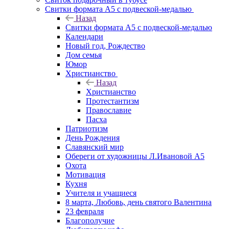
Свитки формата А5 с подвеской-медалью
Назад
Свитки формата А5 с подвеской-медалью
Календари
Новый год, Рождество
Дом семья
Юмор
Христианство
Назад
Христианство
Протестантизм
Православие
Пасха
Патриотизм
День Рождения
Славянский мир
Обереги от художницы Л.Ивановой А5
Охота
Мотивация
Кухня
Учителя и учащиеся
8 марта, Любовь, день святого Валентина
23 февраля
Благополучие