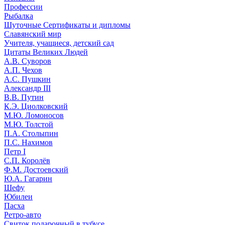
Профессии
Рыбалка
Шуточные Сертификаты и дипломы
Славянский мир
Учителя, учащиеся, детский сад
Цитаты Великих Людей
А.В. Суворов
А.П. Чехов
А.С. Пушкин
Александр III
В.В. Путин
К.Э. Циолковский
М.Ю. Ломоносов
М.Ю. Толстой
П.А. Столыпин
П.С. Нахимов
Петр I
С.П. Королёв
Ф.М. Достоевский
Ю.А. Гагарин
Шефу
Юбилеи
Пасха
Ретро-авто
Свиток подарочный в тубусе