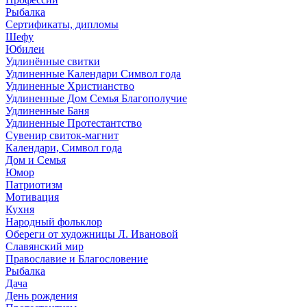
Рыбалка
Сертификаты, дипломы
Шефу
Юбилеи
Удлинённые свитки
Удлиненные Календари Символ года
Удлиненные Христианство
Удлиненные Дом Семья Благополучие
Удлиненные Баня
Удлиненные Протестантство
Сувенир свиток-магнит
Календари, Символ года
Дом и Семья
Юмор
Патриотизм
Мотивация
Кухня
Народный фольклор
Обереги от художницы Л. Ивановой
Славянский мир
Православие и Благословение
Рыбалка
Дача
День рождения