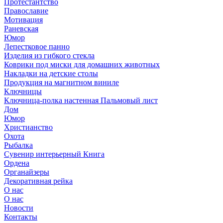
Протестантство
Православие
Мотивация
Раневская
Юмор
Лепестковое панно
Изделия из гибкого стекла
Коврики под миски для домашних животных
Накладки на детские столы
Продукция на магнитном виниле
Ключницы
Ключница-полка настенная Пальмовый лист
Дом
Юмор
Христианство
Охота
Рыбалка
Сувенир интерьерный Книга
Ордена
Органайзеры
Декоративная рейка
О нас
О нас
Новости
Контакты