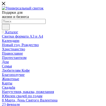
Подарки для
жизни и бизнеса
Каталог
Свитки формата А3 и А4
Календари
Новый год, Рождество
Христианство
Православие
Протестантизм
Дом
Семья
Любителям Кофе
Благополучие
Животные
Карты
Свадьба
Напутствия, наказы, пожелания
Юбилеи свадеб по годам
8 Марта, День Святого Валентина
23 февраля