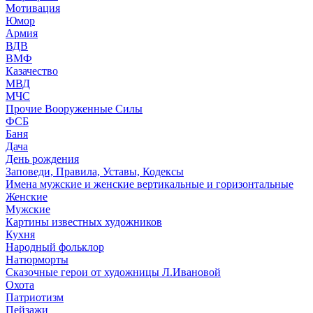
Мотивация
Юмор
Армия
ВДВ
ВМФ
Казачество
МВД
МЧС
Прочие Вооруженные Силы
ФСБ
Баня
Дача
День рождения
Заповеди, Правила, Уставы, Кодексы
Имена мужские и женские вертикальные и горизонтальные
Женские
Мужские
Картины известных художников
Кухня
Народный фольклор
Натюрморты
Сказочные герои от художницы Л.Ивановой
Охота
Патриотизм
Пейзажи