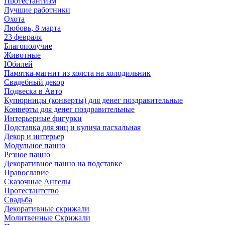
Протестантизм
Лучшие работники
Охота
Любовь, 8 марта
23 февраля
Благополучие
Животные
Юбилей
Памятка-магнит из холста на холодильник
Свадебный декор
Подвеска в Авто
Купюрницы (конверты) для денег поздравительные
Конверты для денег поздравительные
Интерьерные фигурки
Подставка для яиц и кулича пасхальная
Декор и интерьер
Модульное панно
Резное панно
Декоративное панно на подставке
Православие
Сказочные Ангелы
Протестантство
Свадьба
Декоративные скрижали
Молитвенные Скрижали