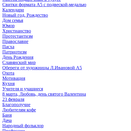
Свитки формата А5 с подвеской-медалью
Календари
Новый год, Рождество
Дом семья
Юмор
Христианство
Протестантизм
Православие
Пасха
Патриотизм
День Рождения
Славянский мир
Обереги от художницы Л.Ивановой А5
Охота
Мотивация
Кухня
Учителя и учащиеся
8 марта, Любовь, день святого Валентина
23 февраля
Благополучие
Любителям кофе
Баня
Дача
Народный фольклор
Профессии