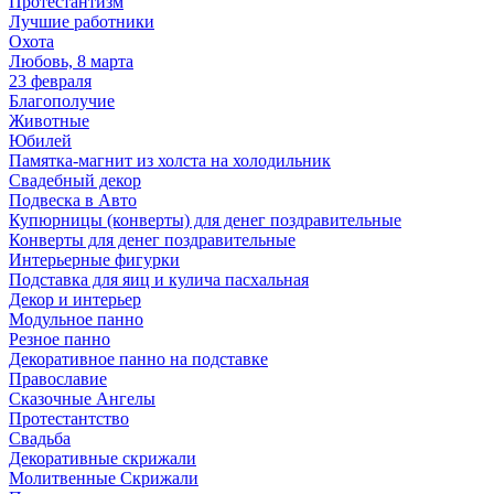
Протестантизм
Лучшие работники
Охота
Любовь, 8 марта
23 февраля
Благополучие
Животные
Юбилей
Памятка-магнит из холста на холодильник
Свадебный декор
Подвеска в Авто
Купюрницы (конверты) для денег поздравительные
Конверты для денег поздравительные
Интерьерные фигурки
Подставка для яиц и кулича пасхальная
Декор и интерьер
Модульное панно
Резное панно
Декоративное панно на подставке
Православие
Сказочные Ангелы
Протестантство
Свадьба
Декоративные скрижали
Молитвенные Скрижали