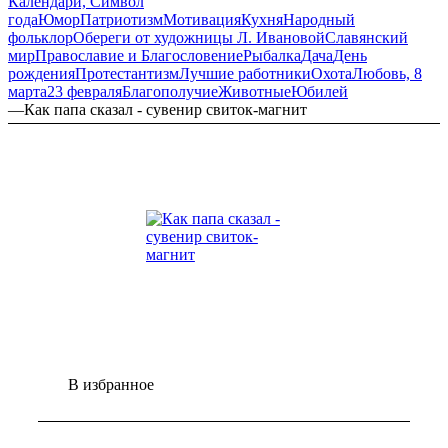
Календари, Символ
года
Юмор
Патриотизм
Мотивация
Кухня
Народный
фольклор
Обереги от художницы Л. Ивановой
Славянский
мир
Православие и Благословение
Рыбалка
Дача
День
рождения
Протестантизм
Лучшие работники
Охота
Любовь, 8
марта
23 февраля
Благополучие
Животные
Юбилей
—
Как папа сказал - сувенир свиток-магнит
В избранное