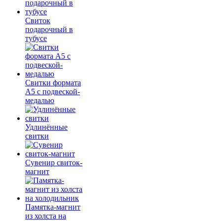
Свиток
подарочный в
тубусе
Свитки формата
А5 с подвеской-
медалью
Удлинённые
свитки
Сувенир свиток-
магнит
Памятка-магнит
из холста на