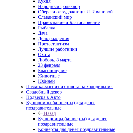
Кухня
Народный фольклор
Обереги от художницы Л. Ивановой
Славянский мир
Православие и Благословение
Рыбалка
Дача
День рождения
Протестантизм
Лучшие работники
Охота
Любовь, 8 марта
23 февраля
Благополучие
Животные
Юбилей
Памятка-магнит из холста на холодильник
Свадебный декор
Подвеска в Авто
Купюрницы (конверты) для денег
поздравительные
Назад
Купюрницы (конверты) для денег
поздравительные
Конверты для денег поздравительные