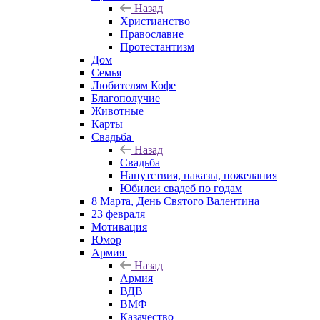
Назад
Христианство
Православие
Протестантизм
Дом
Семья
Любителям Кофе
Благополучие
Животные
Карты
Свадьба
Назад
Свадьба
Напутствия, наказы, пожелания
Юбилеи свадеб по годам
8 Марта, День Святого Валентина
23 февраля
Мотивация
Юмор
Армия
Назад
Армия
ВДВ
ВМФ
Казачество