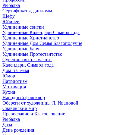
Рыбалка
Сертификаты, дипломы
Шефу
Юбилеи
Удлинённые свитки
Удлиненные Календари Символ года
Удлиненные Христианство
Удлиненные Дом Семья Благополучие
Удлиненные Баня
Удлиненные Протестантство
Сувенир свиток-магнит
Календари, Символ года
Дом и Семья
Юмор
Патриотизм
Мотивация
Кухня
Народный фольклор
Обереги от художницы Л. Ивановой
Славянский мир
Православие и Благословение
Рыбалка
Дача
День рождения