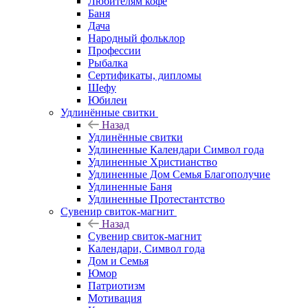
Любителям кофе
Баня
Дача
Народный фольклор
Профессии
Рыбалка
Сертификаты, дипломы
Шефу
Юбилеи
Удлинённые свитки
Назад
Удлинённые свитки
Удлиненные Календари Символ года
Удлиненные Христианство
Удлиненные Дом Семья Благополучие
Удлиненные Баня
Удлиненные Протестантство
Сувенир свиток-магнит
Назад
Сувенир свиток-магнит
Календари, Символ года
Дом и Семья
Юмор
Патриотизм
Мотивация