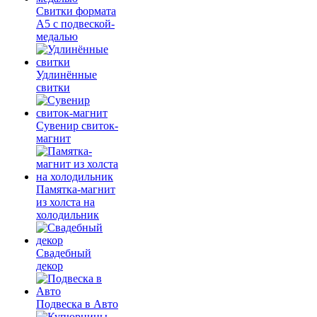
Свитки формата
А5 с подвеской-
медалью
Удлинённые
свитки
Сувенир свиток-
магнит
Памятка-магнит
из холста на
холодильник
Свадебный
декор
Подвеска в Авто