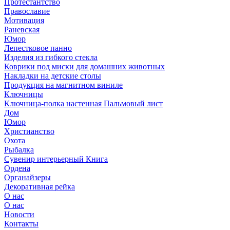
Протестантство
Православие
Мотивация
Раневская
Юмор
Лепестковое панно
Изделия из гибкого стекла
Коврики под миски для домашних животных
Накладки на детские столы
Продукция на магнитном виниле
Ключницы
Ключница-полка настенная Пальмовый лист
Дом
Юмор
Христианство
Охота
Рыбалка
Сувенир интерьерный Книга
Ордена
Органайзеры
Декоративная рейка
О нас
О нас
Новости
Контакты