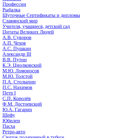
Профессии
Рыбалка
Шуточные Сертификаты и дипломы
Славянский мир
Учителя, учащиеся, детский сад
Цитаты Великих Людей
А.В. Суворов
А.П. Чехов
А.С. Пушкин
Александр III
В.В. Путин
К.Э. Циолковский
М.Ю. Ломоносов
М.Ю. Толстой
П.А. Столыпин
П.С. Нахимов
Петр I
С.П. Королёв
Ф.М. Достоевский
Ю.А. Гагарин
Шефу
Юбилеи
Пасха
Ретро-авто
Свиток подарочный в тубусе