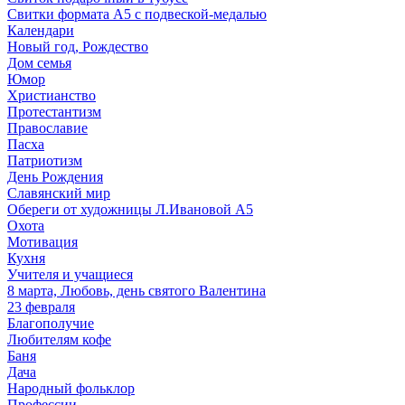
Свитки формата А5 с подвеской-медалью
Календари
Новый год, Рождество
Дом семья
Юмор
Христианство
Протестантизм
Православие
Пасха
Патриотизм
День Рождения
Славянский мир
Обереги от художницы Л.Ивановой А5
Охота
Мотивация
Кухня
Учителя и учащиеся
8 марта, Любовь, день святого Валентина
23 февраля
Благополучие
Любителям кофе
Баня
Дача
Народный фольклор
Профессии