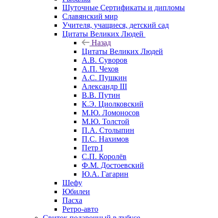
Шуточные Сертификаты и дипломы
Славянский мир
Учителя, учащиеся, детский сад
Цитаты Великих Людей
Назад
Цитаты Великих Людей
А.В. Суворов
А.П. Чехов
А.С. Пушкин
Александр III
В.В. Путин
К.Э. Циолковский
М.Ю. Ломоносов
М.Ю. Толстой
П.А. Столыпин
П.С. Нахимов
Петр I
С.П. Королёв
Ф.М. Достоевский
Ю.А. Гагарин
Шефу
Юбилеи
Пасха
Ретро-авто
Свиток подарочный в тубусе