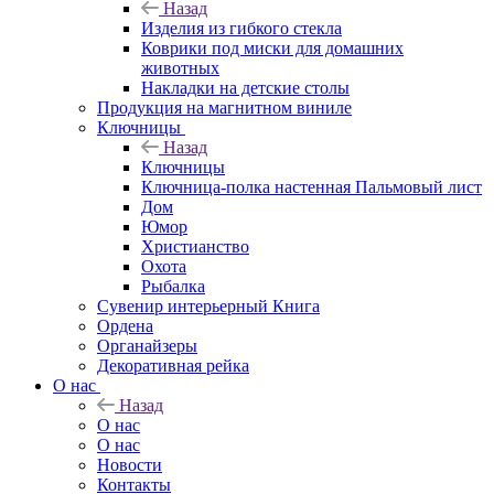
Назад
Изделия из гибкого стекла
Коврики под миски для домашних
животных
Накладки на детские столы
Продукция на магнитном виниле
Ключницы
Назад
Ключницы
Ключница-полка настенная Пальмовый лист
Дом
Юмор
Христианство
Охота
Рыбалка
Сувенир интерьерный Книга
Ордена
Органайзеры
Декоративная рейка
О нас
Назад
О нас
О нас
Новости
Контакты