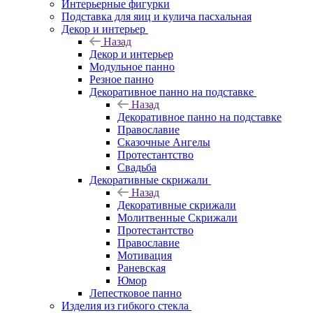
Интерьерные фигурки
Подставка для яиц и кулича пасхальная
Декор и интерьер
Назад
Декор и интерьер
Модульное панно
Резное панно
Декоративное панно на подставке
Назад
Декоративное панно на подставке
Православие
Сказочные Ангелы
Протестантство
Свадьба
Декоративные скрижали
Назад
Декоративные скрижали
Молитвенные Скрижали
Протестантство
Православие
Мотивация
Раневская
Юмор
Лепестковое панно
Изделия из гибкого стекла