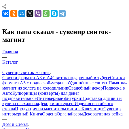
Как папа сказал - сувенир свиток-
магнит
Главная
—
Каталог
—
Сувенир свиток-магнит
Свитки формата А3 и А4
Свиток подарочный в тубусе
Свитки
формата А5 с подвеской-медалью
Удлинённые свитки
Памятка-
магнит из холста на холодильник
Свадебный декор
Подвеска в
Авто
Купюрницы (конверты) для денег
поздравительные
Интерьерные фигурки
Подставка для яиц и
кулича пасхальная
Декор и интерьер
Изделия из гибкого
стекла
Продукция на магнитном виниле
Ключницы
Сувенир
интерьерный Книга
Ордена
Органайзеры
Декоративная рейка
—
Дом и Семья