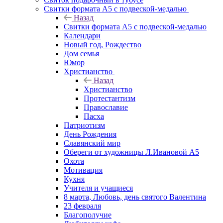
Свитки формата А5 с подвеской-медалью
Назад
Свитки формата А5 с подвеской-медалью
Календари
Новый год, Рождество
Дом семья
Юмор
Христианство
Назад
Христианство
Протестантизм
Православие
Пасха
Патриотизм
День Рождения
Славянский мир
Обереги от художницы Л.Ивановой А5
Охота
Мотивация
Кухня
Учителя и учащиеся
8 марта, Любовь, день святого Валентина
23 февраля
Благополучие