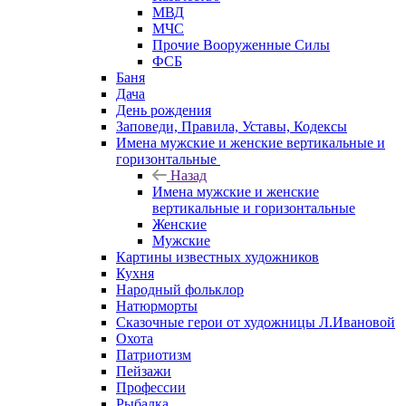
МВД
МЧС
Прочие Вооруженные Силы
ФСБ
Баня
Дача
День рождения
Заповеди, Правила, Уставы, Кодексы
Имена мужские и женские вертикальные и
горизонтальные
Назад
Имена мужские и женские
вертикальные и горизонтальные
Женские
Мужские
Картины известных художников
Кухня
Народный фольклор
Натюрморты
Сказочные герои от художницы Л.Ивановой
Охота
Патриотизм
Пейзажи
Профессии
Рыбалка