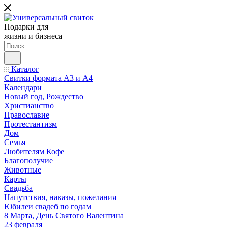
Подарки для
жизни и бизнеса
Каталог
Свитки формата А3 и А4
Календари
Новый год, Рождество
Христианство
Православие
Протестантизм
Дом
Семья
Любителям Кофе
Благополучие
Животные
Карты
Свадьба
Напутствия, наказы, пожелания
Юбилеи свадеб по годам
8 Марта, День Святого Валентина
23 февраля