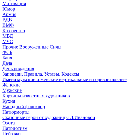
Мотивация
Юмор
Армия
ВДВ
ВМФ
Казачество
МВД
МЧС
Прочие Вооруженные Силы
ФСБ
Баня
Дача
День рождения
Заповеди, Правила, Уставы, Кодексы
Имена мужские и женские вертикальные и горизонтальные
Женские
Мужские
Картины известных художников
Кухня
Народный фольклор
Натюрморты
Сказочные герои от художницы Л.Ивановой
Охота
Патриотизм
Пейзажи