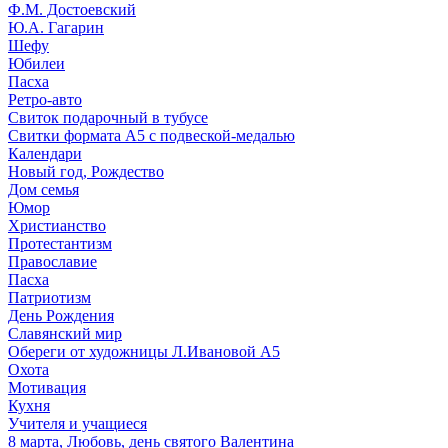
Ф.М. Достоевский
Ю.А. Гагарин
Шефу
Юбилеи
Пасха
Ретро-авто
Свиток подарочный в тубусе
Свитки формата А5 с подвеской-медалью
Календари
Новый год, Рождество
Дом семья
Юмор
Христианство
Протестантизм
Православие
Пасха
Патриотизм
День Рождения
Славянский мир
Обереги от художницы Л.Ивановой А5
Охота
Мотивация
Кухня
Учителя и учащиеся
8 марта, Любовь, день святого Валентина