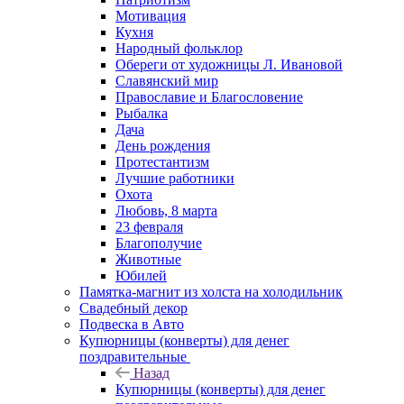
Мотивация
Кухня
Народный фольклор
Обереги от художницы Л. Ивановой
Славянский мир
Православие и Благословение
Рыбалка
Дача
День рождения
Протестантизм
Лучшие работники
Охота
Любовь, 8 марта
23 февраля
Благополучие
Животные
Юбилей
Памятка-магнит из холста на холодильник
Свадебный декор
Подвеска в Авто
Купюрницы (конверты) для денег
поздравительные
Назад
Купюрницы (конверты) для денег