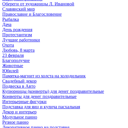
Обереги от художницы Л. Ивановой
Славянский мир
Православие и Благословение
Рыбалка
Дача
День рождения
Протестантизм
Лучшие работники
Охота
Любовь, 8 марта
23 февраля
Благополучие
Животные
Юбилей
Памятка-магнит из холста на холодильник
Свадебный декор
Подвеска в Авто
Купюрницы (конверты) для денег поздравительные
Конверты для денег поздравительные
Интерьерные фигурки
Подставка для яиц и кулича пасхальная
Декор и интерьер
Модульное панно
Резное панно
Декоративное панно на подставке