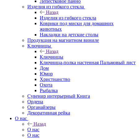
Лепестковое панно
Изделия из гибкого стекла
Назад
Изделия из гибкого стекла
Коврики под миски для домашних
животных
Накладки на детские столы
Продукция на магнитном виниле
Ключницы
Назад
Ключницы
Ключница-полка настенная Пальмовый лист
Дом
Юмор
Христианство
Охота
Рыбалка
Сувенир интерьерный Книга
Ордена
Органайзеры
Декоративная рейка
О нас
Назад
О нас
О нас