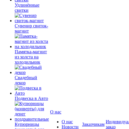
Удлинённые
свитки
Сувенир свиток-
магнит
Памятка-магнит
из холста на
холодильник
Свадебный
декор
Подвеска в Авто
О нас
О нас
Индивидуа
Купюрницы
Заказчикам
Новости
заказ