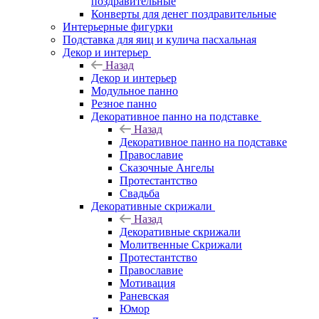
поздравительные
Конверты для денег поздравительные
Интерьерные фигурки
Подставка для яиц и кулича пасхальная
Декор и интерьер
Назад
Декор и интерьер
Модульное панно
Резное панно
Декоративное панно на подставке
Назад
Декоративное панно на подставке
Православие
Сказочные Ангелы
Протестантство
Свадьба
Декоративные скрижали
Назад
Декоративные скрижали
Молитвенные Скрижали
Протестантство
Православие
Мотивация
Раневская
Юмор