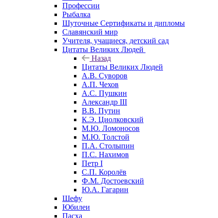
Профессии
Рыбалка
Шуточные Сертификаты и дипломы
Славянский мир
Учителя, учащиеся, детский сад
Цитаты Великих Людей
Назад
Цитаты Великих Людей
А.В. Суворов
А.П. Чехов
А.С. Пушкин
Александр III
В.В. Путин
К.Э. Циолковский
М.Ю. Ломоносов
М.Ю. Толстой
П.А. Столыпин
П.С. Нахимов
Петр I
С.П. Королёв
Ф.М. Достоевский
Ю.А. Гагарин
Шефу
Юбилеи
Пасха