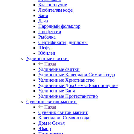
Благополучие
Любителям кофе
Баня
Дача
Народный фольклор
Профессии
Рыбалка
Сертификаты, дипломы
Шефу
Юбилеи
Удлинённые свитки
Назад
Удлинённые свитки
Удлиненные Календари Символ года
Удлиненные Христианство
Удлиненные Дом Семья Благополучие
Удлиненные Баня
Удлиненные Протестантство
Сувенир свиток-магнит
Назад
Сувенир свиток-магнит
Календари, Символ года
Дом и Семья
Юмор
Патриотизм