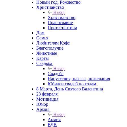
Новый год, Рождество
Христианство
Назад
Христианство
Православие
Протестантизм
Дом
Семья
Любителям Кофе
Благополучие
Животные
Карты
Свадьба
Назад
Свадьба
Напутствия, наказы, пожелания
Юбилеи свадеб по годам
8 Марта, День Святого Валентина
23 февраля
Мотивация
Юмор
Армия
Назад
Армия
ВДВ