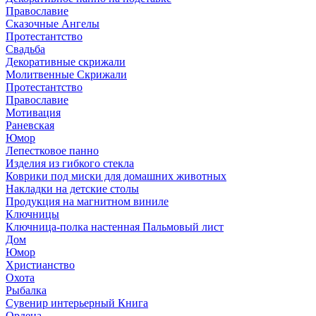
Православие
Сказочные Ангелы
Протестантство
Свадьба
Декоративные скрижали
Молитвенные Скрижали
Протестантство
Православие
Мотивация
Раневская
Юмор
Лепестковое панно
Изделия из гибкого стекла
Коврики под миски для домашних животных
Накладки на детские столы
Продукция на магнитном виниле
Ключницы
Ключница-полка настенная Пальмовый лист
Дом
Юмор
Христианство
Охота
Рыбалка
Сувенир интерьерный Книга
Ордена