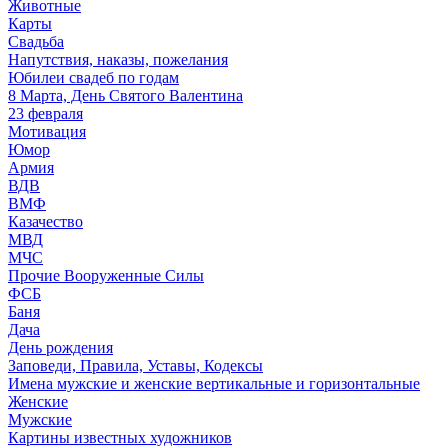
Животные
Карты
Свадьба
Напутствия, наказы, пожелания
Юбилеи свадеб по годам
8 Марта, День Святого Валентина
23 февраля
Мотивация
Юмор
Армия
ВДВ
ВМФ
Казачество
МВД
МЧС
Прочие Вооруженные Силы
ФСБ
Баня
Дача
День рождения
Заповеди, Правила, Уставы, Кодексы
Имена мужские и женские вертикальные и горизонтальные
Женские
Мужские
Картины известных художников