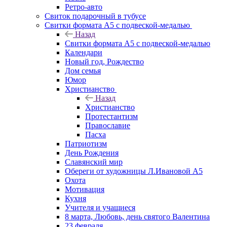
Ретро-авто
Свиток подарочный в тубусе
Свитки формата А5 с подвеской-медалью
Назад
Свитки формата А5 с подвеской-медалью
Календари
Новый год, Рождество
Дом семья
Юмор
Христианство
Назад
Христианство
Протестантизм
Православие
Пасха
Патриотизм
День Рождения
Славянский мир
Обереги от художницы Л.Ивановой А5
Охота
Мотивация
Кухня
Учителя и учащиеся
8 марта, Любовь, день святого Валентина
23 февраля