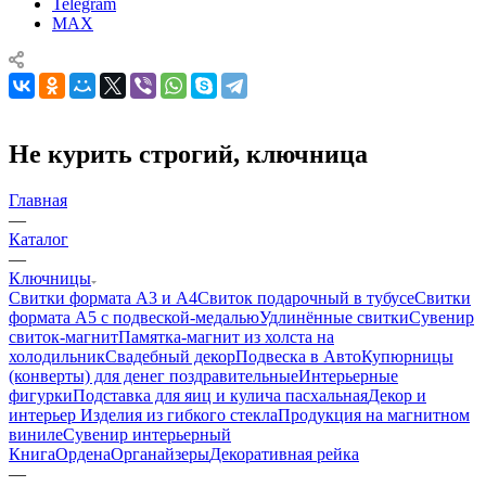
Telegram
MAX
Не курить строгий, ключница
Главная
—
Каталог
—
Ключницы
Свитки формата А3 и А4
Свиток подарочный в тубусе
Свитки
формата А5 с подвеской-медалью
Удлинённые свитки
Сувенир
свиток-магнит
Памятка-магнит из холста на
холодильник
Свадебный декор
Подвеска в Авто
Купюрницы
(конверты) для денег поздравительные
Интерьерные
фигурки
Подставка для яиц и кулича пасхальная
Декор и
интерьер
Изделия из гибкого стекла
Продукция на магнитном
виниле
Сувенир интерьерный
Книга
Ордена
Органайзеры
Декоративная рейка
—