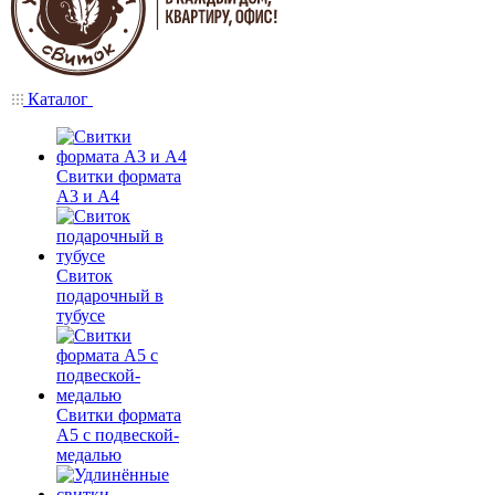
Каталог
Свитки формата
А3 и А4
Свиток
подарочный в
тубусе
Свитки формата
А5 с подвеской-
медалью