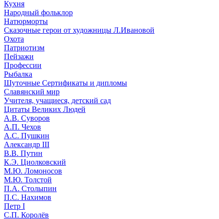
Кухня
Народный фольклор
Натюрморты
Сказочные герои от художницы Л.Ивановой
Охота
Патриотизм
Пейзажи
Профессии
Рыбалка
Шуточные Сертификаты и дипломы
Славянский мир
Учителя, учащиеся, детский сад
Цитаты Великих Людей
А.В. Суворов
А.П. Чехов
А.С. Пушкин
Александр III
В.В. Путин
К.Э. Циолковский
М.Ю. Ломоносов
М.Ю. Толстой
П.А. Столыпин
П.С. Нахимов
Петр I
С.П. Королёв