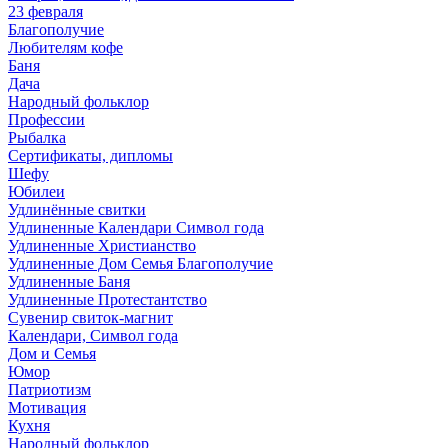
23 февраля
Благополучие
Любителям кофе
Баня
Дача
Народный фольклор
Профессии
Рыбалка
Сертификаты, дипломы
Шефу
Юбилеи
Удлинённые свитки
Удлиненные Календари Символ года
Удлиненные Христианство
Удлиненные Дом Семья Благополучие
Удлиненные Баня
Удлиненные Протестантство
Сувенир свиток-магнит
Календари, Символ года
Дом и Семья
Юмор
Патриотизм
Мотивация
Кухня
Народный фольклор