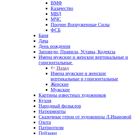
ВМФ
Казачество
МВД
МЧС
Прочие Вооруженные Силы
ФСБ
Баня
Дача
День рождения
Заповеди, Правила, Уставы, Кодексы
Имена мужские и женские вертикальные и
горизонтальные
Назад
Имена мужские и женские
вертикальные и горизонтальные
Женские
Мужские
Картины известных художников
Кухня
Народный фольклор
Натюрморты
Сказочные герои от художницы Л.Ивановой
Охота
Патриотизм
Пейзажи